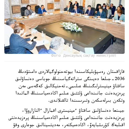
Фото: Денсаулық сақтау министрлігі
قازاقستان رەسپۋبليكاسىندا بيوتەحنولوگيالاردى دامىتۋدىڭ
2036-جىلعا دەيىنگى ستراتەگياسىنىڭ جوباسى دەنساۋلىق
ساقتاۋ مينيسترلىگىنىڭ عىلىمي-تەحنيكالىق كەڭەسى مەن
پرەزيدەنت جانىنداعى ۇلتتىق عىلىم اكادەمياسىنىڭ الماتىدا
وتكەن بىرلەسكەن وتىرىسىندا تالقىلاندى.
جيىنعا دەنساۋلىق ساقتاۋ ءمينيسترى اقمارال ءالنازاروۆا،
پرەزيدەنت جانىنداعى ۇلتتىق عىلىم اكادەمياسىنىڭ پرەزيدەنتى
اقىلبەك كۇرىشبايەۆ، اكادەميكتەر، مەديتسينالىق جوعارى وقۋ