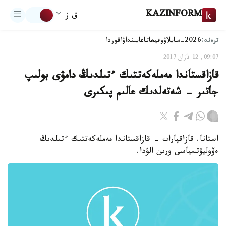
KAZINFORM
ق ز
ترەند:
2026-سايلاۋ
وقيعا
تاعايىنداۋ
اقوردا
09:07, 12 قازان 2017
قازاقستاندا مەملەكەتتىك ءتىلدىڭ دامۋى بولىپ
جاتىر - شەتەلدىك عالىم پىكىرى
استانا. قازاقپارات - قازاقستاندا مەملەكەتتىك ءتىلدىڭ
ەۆوليۋتسياسى ورىن الۋدا.