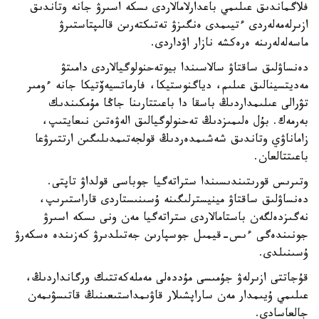
فلاگماندىق عىلىمي باعدارلامالاردى ىسكە اسىرۋ جانە وتاندىق
ازىرلەمەلەردى ءتيىمدى ەنگىزۋ تەتىكتەرىن قالىپتاستىرۋ
ماسەلەلەرىنە ەرەكشە نازار اۋداردى.
دەنساۋلىق ساقتاۋ سالاسىندا بيوتەحنولوگيالاردى دامىتۋ
مەديتسينالىق عىلىم، دياگنوستيكا، فارماتسيەۆتيكا جانە ءومىر
تۋرالى عىلىمداردىڭ باسقا دا باعىتتارىنا جاڭا مۇمكىندىك
بەرمەك. بۇل ەلىمىزدىڭ تەحنولوگيالىق الەۋەتىن نىعايتىپ،
زاماناۋي وتاندىق شەشىمدەردىڭ قولجەتىمدىلىگىن ارتتىرۋعا
باعىتتالعان.
وتىرىس قورىتىندىسىندا ستراتەگيا جوباسى قولداۋ تاپتى.
دەنساۋلىق ساقتاۋ مينيسترلىگىنە ۇسىنىستاردى قاراستىرىپ،
نەگىزدەلگەن باستامالاردى ستراتەگيا مەن ونى ىسكە اسىرۋ
جونىندەگى ءىس-قيمىل جوسپارىن جەتىلدىرۋ كەزىندە ەسكەرۋ
ۇسىنىلدى.
قۇجاتتى ازىرلەۋ جۇمىسى مۇددەلى مەملەكەتتىك ورگانداردىڭ،
عىلىمي ۇيىمدار مەن ساراپشىلار قاۋىمداستىعىنىڭ قاتىسۋىمەن
جالعاسادى.