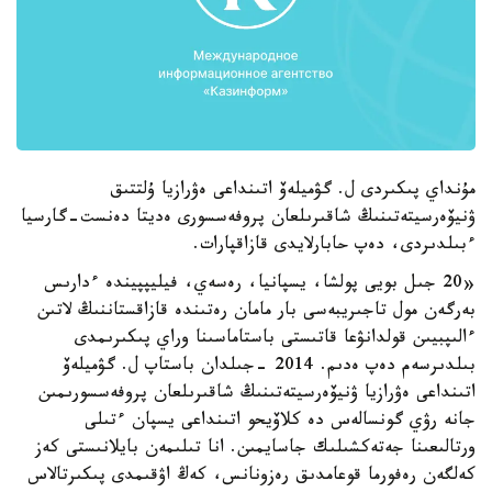
مۇنداي پىكىردى ل. گۋميلەۆ اتىنداعى ەۋرازيا ۇلتتىق
ۋنيۆەرسيتەتىنىڭ شاقىرىلعان پروفەسسورى ەديتا دەنست-گارسيا
ءبىلدىردى، دەپ حابارلايدى قازاقپارات.
«20 جىل بويى پولشا، يسپانيا، رەسەي، فيليپپيندە ءدارىس
بەرگەن مول تاجىريبەسى بار مامان رەتىندە قازاقستاننىڭ لاتىن
ءالىپبيىن قولدانۋعا قاتىستى باستاماسىنا وراي پىكىرىمدى
بىلدىرسەم دەپ ەدىم. 2014 -جىلدان باستاپ ل. گۋميلەۆ
اتىنداعى ەۋرازيا ۋنيۆەرسيتەتىنىڭ شاقىرىلعان پروفەسسورىمىن
جانە رۋي گونسالەس دە كلاۆيحو اتىنداعى يسپان ءتىلى
ورتالىعىنا جەتەكشىلىك جاسايمىن. انا تىلىمەن بايلانىستى كەز
كەلگەن رەفورما قوعامدىق رەزونانس، كەڭ اۋقىمدى پىكىرتالاس