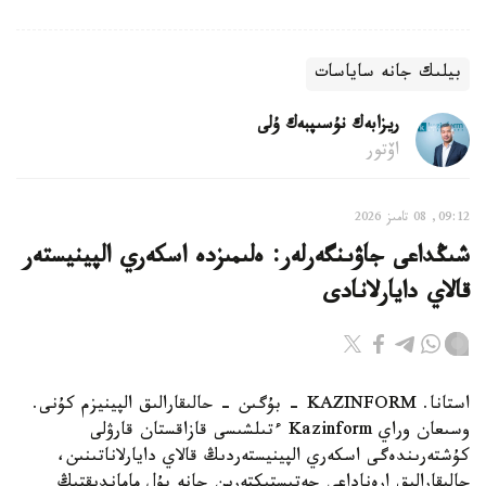
بيلىك جانە ساياسات
ريزابەك نۇسىپبەك ۇلى
اۆتور
09:12, 08 تامىز 2026
شىڭداعى جاۋىنگەرلەر: ەلىمىزدە اسكەري الپينيستەر
قالاي دايارلانادى
استانا. KAZINFORM - بۇگىن - حالىقارالىق الپينيزم كۇنى.
وسىعان وراي Kazinform ءتىلشىسى قازاقستان قارۋلى
كۇشتەرىندەگى اسكەري الپينيستەردىڭ قالاي دايارلاناتىنىن،
حالىقارالىق ارەناداعى جەتىستىكتەرىن جانە بۇل ماماندىقتىڭ