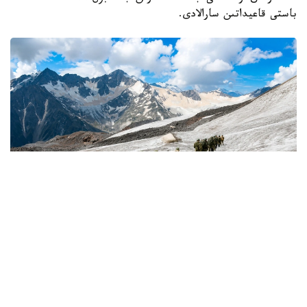
باستى قاعيداتىن سارالادى.
Фото: Қорғаныс министрліг
كىمدەر اسكەري الپينيست بولا الادى؟
اسكەري الپينيستەر - تاۋلى جەردە جاۋىنگەرلىك مىندەتتەردى
ورىنداۋعا جانە جەكە قۇرامدى ارنايى تاۋ دايارلىعىنا ۇيرەتۋگە