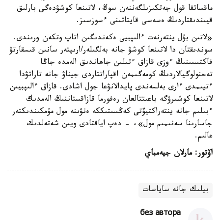
ماقساتقا قول جەتكىزىلگەننەن سوڭ، لاتىنعا كوشۋدەگى بارلىق
قيىندىقتاردىڭ ەسەسى قايتاتىنى ءسوزسىز.
«لاتىن بۇل ينتەرنەت ءالىپبيى ەكەندىگىن اتاپ وتكەن ورىندى.
سوندىقتان دا لاتىنعا كوشۋ جانە بەلگىلەر/ارىپتەر سانىن قىسقارتۋ
فاكتىسىنىڭ ءوزى قازاق ءتىلىن جاھاندىق الەمدە جاڭا
تەحنولوگيالاردىڭ كومەگىمەن اقپاراتتاردى جيناۋ جانە تاراتۋدا
ءتيىمدى ءارى بەلسەندى پايدالانۋعا جول اشادى. قازاق ءالىپبيىن
لاتىنعا كوشىرۋگە باعىتتالعان رەفورما قازاقستاننىڭ الەمدىك
ءبىلىم جانە ينتەراكتيۆتى كەڭىستىككە ەنۋىنە مول مۇمكىندىكتەر
جاسارىنا سەنىمىم مول»، - دەپ اياقتادى ويىن شەتەلدىك
عالىم.
اۆتور: مارلان جيەمباي
بيلىك جانە ساياسات
без автора