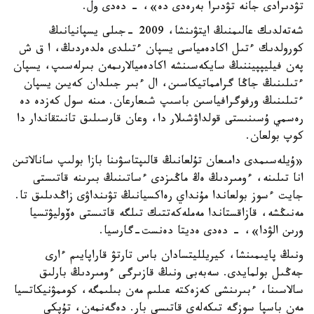
تۋدىرادى جانە تۋدىرا بەرەدى دە»، - دەدى ول.
شەتەلدىك عالىمنىڭ ايتۋىنشا، 2009 -جىلى يسپانيانىڭ
كورولدىك ءتىل اكادەمياسى يسپان ءتىلدى ەلدەردىڭ، ا ق ش
پەن فيليپپيننىڭ سايكەسىنشە اكادەميالارىمەن بىرلەسىپ، يسپان
ءتىلىنىڭ جاڭا گرامماتيكاسىن، ال ءبىر جىلدان كەيىن يسپان
ءتىلىنىڭ ورفوگرافياسىن باسىپ شىعارعان. مىنە سول كەزدە دە
رەسمي ۇسىنىستى قولداۋشىلار دا، وعان قارسىلىق تانىتقاندار دا
كوپ بولعان.
«ۇيلەسىمدى دامىعان تۇلعانىڭ قالىپتاسۋىنا بازا بولىپ سانالاتىن
انا تىلىنە، ءومىردىڭ ەڭ ماڭىزدى ءساتىنىڭ بىرىنە قاتىستى
جايت ءسوز بولعاندا مۇنداي رەاكسيانىڭ تۋىنداۋى زاڭدىلىق تا.
مەنىڭشە، قازاقستاندا مەملەكەتتىك تىلگە قاتىستى ەۆوليۋتسيا
ورىن الۋدا»، - دەدى ەديتا دەنست-گارسيا.
ونىڭ پايىمىنشا، كيريلليتسادان باس تارتۋ قاراپايىم ءارى
جەڭىل بولمايدى. سەبەبى ونىڭ قازىرگى ءومىردىڭ بارلىق
سالاسىنا، ءبىرىنشى كەزەكتە عىلىم مەن بىلىمگە، كوممۋنيكاتسيا
مەن باسپا سوزگە تىكەلەي قاتىسى بار. دەگەنمەن، تۇپكى