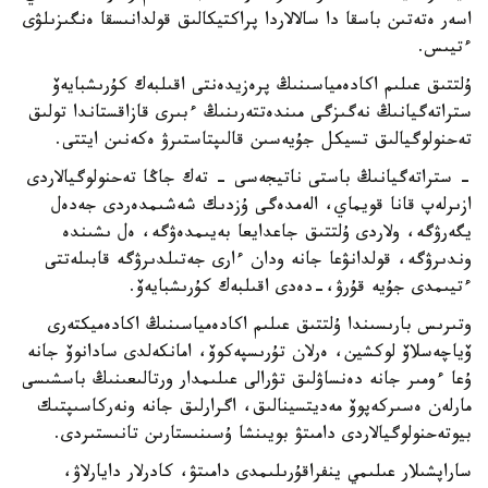
اسەر ەتەتىن باسقا دا سالالاردا پراكتيكالىق قولدانىسقا ەنگىزىلۋى
ءتيىس.
ۇلتتىق عىلىم اكادەمياسىنىڭ پرەزيدەنتى اقىلبەك كۇرىشبايەۆ
ستراتەگيانىڭ نەگىزگى مىندەتتەرىنىڭ ءبىرى قازاقستاندا تولىق
تەحنولوگيالىق تسيكل جۇيەسىن قالىپتاستىرۋ ەكەنىن ايتتى.
- ستراتەگيانىڭ باستى ناتيجەسى - تەك جاڭا تەحنولوگيالاردى
ازىرلەپ قانا قويماي، الەمدەگى ۇزدىك شەشىمدەردى جەدەل
يگەرۋگە، ولاردى ۇلتتىق جاعدايعا بەيىمدەۋگە، ەل ىشىندە
وندىرۋگە، قولدانۋعا جانە ودان ءارى جەتىلدىرۋگە قابىلەتتى
ءتيىمدى جۇيە قۇرۋ،-دەدى اقىلبەك كۇرىشبايەۆ.
وتىرىس بارىسىندا ۇلتتىق عىلىم اكادەمياسىنىڭ اكادەميكتەرى
ۆياچەسلاۆ لوكشين، ەرلان تۇرىسپەكوۆ، امانكەلدى سادانوۆ جانە
ۇعا ءومىر جانە دەنساۋلىق تۋرالى عىلىمدار ورتالىعىنىڭ باسشىسى
مارلەن ەسىركەپوۆ مەديتسينالىق، اگرارلىق جانە ونەركاسىپتىك
بيوتەحنولوگيالاردى دامىتۋ بويىنشا ۇسىنىستارىن تانىستىردى.
ساراپشىلار عىلىمي ينفراقۇرىلىمدى دامىتۋ، كادرلار دايارلاۋ،