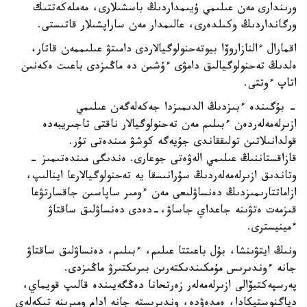
ورىندارى مەن عىلىمي ۇيىمداردىڭ باسشىلارى، مەملەكەتتىك
ورگانداردىڭ وكىلدەرى، عالىمدار مەن ساراپشىلار قاتىستى.
اقمارال ءالنازاروۆا بيوتەحنولوگيالاردى دامىتۋ عىلىممەن قاتار،
ەلدىڭ تەحنولوگيالىق دامۋى ءۇشىن دە ماڭىزدى باعىت ەكەنىن
اتاپ ءوتتى.
- بۇگىندە ءبىزدىڭ الدىمىزدا جەكەلەگەن عىلىمي
ازىرلەمەلەردەن ءبىلىم مەن تەحنولوگيالار ناقتى تاجىريبەدە
قولدانىلاتىن تولىققاندى جۇيەگە كوشۋ مىندەتى تۇر.
قازاقستاننىڭ عىلىمي الەۋەتى جوعارى. ەندىگى مىندەتىمىز -
وتاندىق ازىرلەمەلەردىڭ سۇرانىسقا يە تەحنولوگيالارعا اينالىپ،
ازاماتتارىمىزدىڭ دەنساۋلىعى مەن ءومىر ساپاسىن جاقسارتۋعا
قىزمەت ەتۋىنە جاعداي جاساۋ،-دەدى دەنساۋلىق ساقتاۋ
ءمينيسترى.
ونىڭ ايتۋىنشا، بۇل باعىتتا عىلىم، ءبىلىم، دەنساۋلىق ساقتاۋ
جانە ءوندىرىس مۇمكىندىكتەرىن بىرىكتىرۋ ماڭىزدى.
پەرسپەكتيۆالى ازىرلەمەلەر زەرتحانا دەڭگەيىندە قالىپ قويماي،
دياگنوستيكادا، ەمدەۋدە، وندىرىستە جانە ادام ومىرىنە تىكەلەي