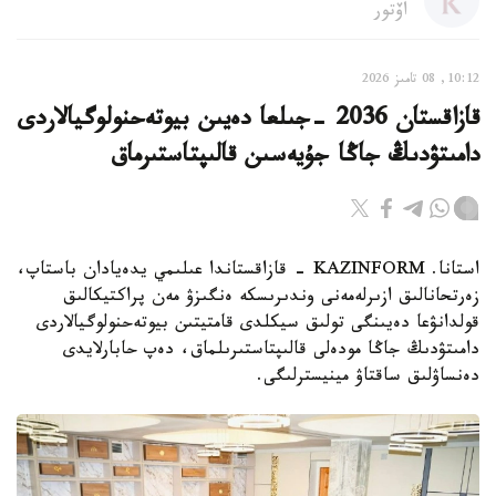
اۆتور
10:12, 08 تامىز 2026
قازاقستان 2036 -جىلعا دەيىن بيوتەحنولوگيالاردى
دامىتۋدىڭ جاڭا جۇيەسىن قالىپتاستىرماق
استانا. KAZINFORM - قازاقستاندا عىلىمي يدەيادان باستاپ،
زەرتحانالىق ازىرلەمەنى وندىرىسكە ەنگىزۋ مەن پراكتيكالىق
قولدانۋعا دەيىنگى تولىق سيكلدى قامتيتىن بيوتەحنولوگيالاردى
دامىتۋدىڭ جاڭا مودەلى قالىپتاستىرىلماق، دەپ حابارلايدى
دەنساۋلىق ساقتاۋ مينيسترلىگى.