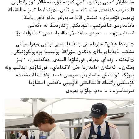
جاعدايلار ءجيى بولادى. كەي كەزدە قۇرىلىسشالار ءوز زاتتارىن
قالدىرىپ كەتەدى جانە تاعىسىن تاعى. «وندايدا ءبىز حالىقتىڭ
ۇرەيىن تۋعىزباي، تىنىش قانا ساپەرلەر جانە تاعى باسقا
مامانداردى شاقىرتىپ، كۇدىكتى زاتتاردىڭ نە ەكەنىن
انىقتايمىز»، - دەيدى ساقشىلاردىڭ باستىعى ءسادۋاقاسوۆ.
«سوندا قالاي؟ جارىلعىش زاتقا قاتىستى ارنايى وپەراتسيانى
ەشكىم بايقاماي ما؟» دەگەن سۇراققا پوليتسيا پودپولكوۆنيگى:
«البەتتە، ونداي جەرلەر قورشاۋعا الىندى. دەگەنمەن، ءبىز
وتكەن- كەتكەن ادامدارعا ەش الاڭداماي، قورشاۋدى اينالىپ وتە
بەرۋگە ءوتىنىش جاسايمىز. سوسىن قىسقا ۋاقىتتىڭ ىشىندە
كۇدىكتى زاتتىڭ قانشالىقتى قاۋىپتى ەكەنىن انىقتاۋعا
تىرىسامىز»، - دەپ جاۋاپ بەردى.