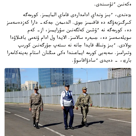
ەكەنىن ءتۇسىندى.
«ەندى، ءبىز ونداي ادامداردى قاماي المايمىز. كورمەگە
كىرگىزبەۋگە دە قاقىمىز جوق. الدىمەن جەكە- دارا كەزدەسەمىز
دە، كورمەگە نە ءۇشىن كەلگەنىن سۇرايمىز، از- كەم
سويلەسەمىز دە، جىبەرە سالامىز. الايدا ول ادام ۇنەمى باقىلاۋدا
بولادى. ءبىز ونىڭ قايدا جانە نە ىستەپ جۇرگەنىن كورىپ
وتىرامىز. سەبەبى كورمە ايماعىندا ەكى مىڭنان استام بەينەكامەرا
بار»، - دەيدى ءسادۋاقاسوۆ.