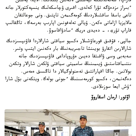
قاراپ، شەتەلدىككە تيەسىلى ەكەنىن بىلدىك. الايدا يەسىن
ءبىراز ىزدەۋگە تۋرا كەلدى. اقىرى ۋچاسكەلىك ينسپەكتورلار جانە
تاعى باسقا ساقشىلاردىڭ كومەگىمەن تاپتىق. ونى جوعالتقان
مالايزيا ازاماتى ەكەن. ۇيالى تەلەفونىن اپارىپ بەرسەك، تاڭقالىپ
قاراپ تۇر»، - دەيدى ەريك ءسادۋاقاسوۆ.
جالپى، قۇقىق قورعاۋشىلار ەكسپو سياقتى شارالاردا قاۋىپسىزدىك
شارالارىن اتقارۋ بويىنشا تاجىريبەنىڭ بار ەكەنىن ايتىپ وتىر.
سەبەبى وسى ۋاقىتقا دەيىن ەۋروپاداعى قاۋىپسىزدىك جانە
ىنتىماقتاستىق ۇيىمىنىڭ سامميتى سياقتى ۇلكەن شارالار وتكەن
بولاتىن. جاڭا اقپاراتتىق تەحنولوگيالار دا تاڭسىق ەمەس.
دەگەنمەن، ەكسپو كورمەسىنىڭ ءجونى بولەك. ويتكەنى بۇل شارا
ءۇش ايعا سوزىلادى.
اۆتور: ارمان اسقاروۆ