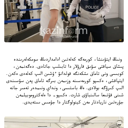
ونىڭ ايتۋىنشا، كورمەگە كەلەتىن ادامداردىڭ سومكەلەرىندە
پىشاق سياقتى سۋىق قارۋلار دا تابىلىپ جاتادى. دەگەنمەن،
كوبىسى ونى تاماق ىشكەنگە قولدانۋ ءۇشىن الىپ كەلەدى ەكەن.
ايتپاقشى، ەكسپو كورمەسىنە وزىمەن بىرگە تاماق پەن سۋسىندى
الىپ كىرۋگە بولادى. ەڭ باستىسى، ونداي ونىمدەر تەمىر جانە
شىنى قۇتىعا سالىنباۋى شارت. ەكسپو- دا ەلەكتروموبيلمەن
جۇرەتىن ناريادتار مەن كينولوگتار دا جۇمىس ىستەيدى.