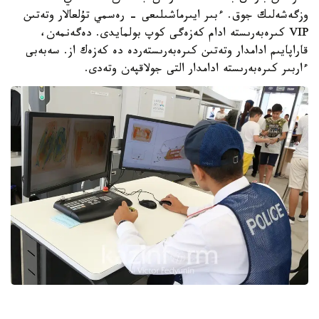
وزگەشەلىك جوق. ءبىر ايىرماشىلىعى - رەسمي تۇلعالار وتەتىن
VIP كىرەبەرىستە ادام كەزەگى كوپ بولمايدى. دەگەنمەن،
قاراپايىم ادامدار وتەتىن كىرەبەرىستەردە دە كەزەك از. سەبەبى
ءاربىر كىرەبەرىستە ادامدار التى جولاقپەن وتەدى.