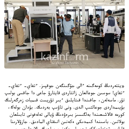
«يتتەردىڭ كومەگىنە ءالى جۇگىنگەن جوقپىز. ءتفاي- ءتفاي-
ءتفاي! سوسىن جوعالعان زاتتاردى قايتارۋ جاعى دا جاقسى بولىپ
تۇر. ماسەلەن، جاقىندا قىتايلىق ءبىر تۋريست قىمبات زەرگەرلىك
بۇيىمداردى جوعالتىپ الدى. ونى تاۋىپ بەردىك. بۇدان بولەك،
كورمە قالاشىعىندا بەلگىسىز بىرەۋدىڭ ۇيالى تەلەفونى تابىلعان
بولاتىن. باسىندا كىمدىكى ەكەنىن انىقتاي المادىق. جازۋلارىنا