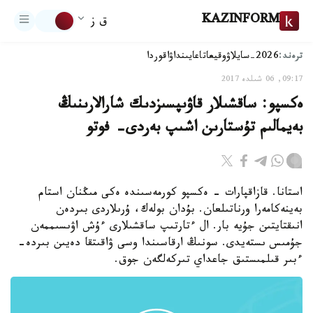
KAZINFORM
ق ز
ترەند:
2026-سايلاۋ
وقيعا
تاعايىنداۋ
اقوردا
09:17, 06 شىلدە 2017
ەكسپو: ساقشىلار قاۋىپسىزدىك شارالارىنىڭ
بەيمالىم تۇستارىن اشىپ بەردى- فوتو
استانا. قازاقپارات - ەكسپو كورمەسىندە ەكى مىڭنان استام
بەينەكامەرا ورناتىلعان. بۇدان بولەك، ۇرىلاردى بىردەن
انىقتايتىن جۇيە بار. ال ءتارتىپ ساقشىلارى ءۇش اۋىسىممەن
جۇمىس ىستەيدى. سونىڭ ارقاسىندا وسى ۋاقىتقا دەيىن بىردە-
ءبىر قىلمىستىق جاعداي تىركەلگەن جوق.