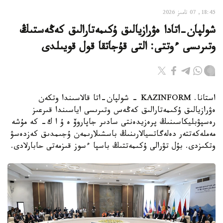
18:45, 07 تامىز 2026
شولپان-اتادا ەۋرازيالىق ۇكىمەتارالىق كەڭەستىڭ
وتىرىسى ءوتتى: التى قۇجاتقا قول قويىلدى
استانا. KAZINFORM - شولپان-اتا قالاسىندا وتكەن
ەۋرازيالىق ۇكىمەتارالىق كەڭەس وتىرىسى اياسىندا قىرعىز
رەسپۋبليكاسىنىڭ پرەزيدەنتى سادىر جاپاروۆ ە ۇ ا ك- كە مۇشە
مەملەكەتتەر دەلەگاتسيالارىنىڭ باسشىلارىمەن ۇجىمدىق كەزدەسۋ
وتكىزدى. بۇل تۋرالى ۇكىمەتتىڭ باسپا ءسوز قىزمەتى حابارلادى.