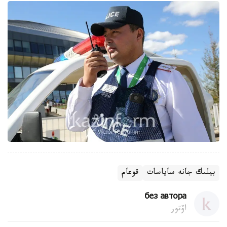
بيلىك جانە ساياسات
قوعام
без автора
اۆتور