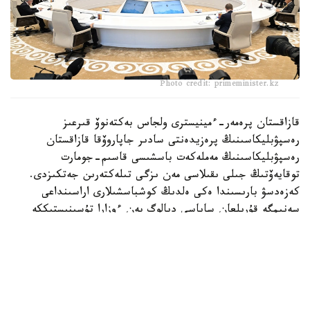
Photo credit: primeminister.kz
قازاقستان پرەمەر-ءمينيسترى ولجاس بەكتەنوۆ قىرعىز
رەسپۋبليكاسىنىڭ پرەزيدەنتى سادىر جاپاروۆقا قازاقستان
رەسپۋبليكاسىنىڭ مەملەكەت باسشىسى قاسىم-جومارت
توقايەۆتىڭ جىلى ىقىلاسى مەن ىزگى تىلەكتەرىن جەتكىزدى.
كەزەدسۋ بارىسىندا ەكى ەلدىڭ كوشباسشىلارى اراسىنداعى
سەنىمگە قۇرىلعان ساياسي ديالوگ پەن ءوزارا تۇسىنىستىككە
نەگىزدەلگەن وداقتاستىق قاتىناستاردى ودان ءارى نىعايتۋعا
ىقپال ەتىپ وتىرعانى اتاپ ءوتىلدى. كەيىنگى 5 جىلدا قازاق-
قىرعىز تاۋار اينالىمى 2 ەسە ارتىپ، $2,2 ميلليارد بولدى.