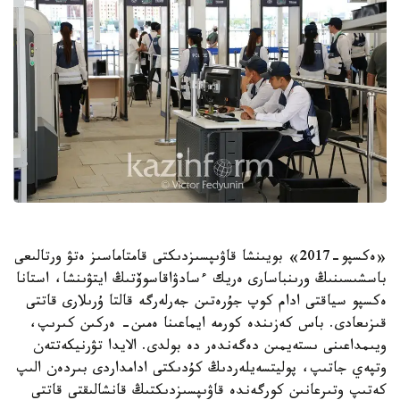
«ەكسپو-2017» بويىنشا قاۋىپسىزدىكتى قامتاماسىز ەتۋ ورتالىعى
باسشىسىنىڭ ورىنباسارى ەريك ءسادۋاقاسوۆتىڭ ايتۋىنشا، استانا
ەكسپو سياقتى ادام كوپ جۇرەتىن جەرلەرگە قالتا ۇرىلارى قاتتى
قىزىعادى. باس كەزىندە كورمە ايماعىنا ەمىن- ەركىن كىرىپ،
ويىمداعىنى ىستەيمىن دەگەندەر دە بولدى. الايدا تۋرنيكەتتەن
وتپەي جاتىپ، پوليتسەيلەردىڭ كۇدىكتى ادامداردى بىردەن الىپ
كەتىپ وتىرعانىن كورگەندە قاۋىپسىزدىكتىڭ قانشالىقتى قاتتى