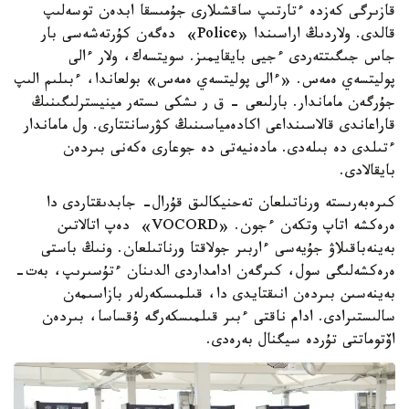
قازىرگى كەزدە ءتارتىپ ساقشىلارى جۇمىسقا ابدەن توسەلىپ
قالدى. ولاردىڭ اراسىندا «Police» دەگەن كۇرتەشەسى بار
جاس جىگىتتەردى ءجيى بايقايمىز. سويتسەك، ولار ءالى
پوليتسەي ەمەس. «ءالى پوليتسەي ەمەس» بولعاندا، ءبىلىم الىپ
جۇرگەن ماماندار. بارلىعى - ق ر ىشكى ىستەر مينيسترلىگىنىڭ
قاراعاندى قالاسىنداعى اكادەمياسىنىڭ كۋرسانتتارى. ول ماماندار
ءتىلدى دە بىلەدى. مادەنيەتى دە جوعارى ەكەنى بىردەن
بايقالادى.
كىرەبەرىستە ورناتىلعان تەحنيكالىق قۇرال- جابدىقتاردى دا
ەرەكشە اتاپ وتكەن ءجون. «VOCORD» دەپ اتالاتىن
بەينەباقىلاۋ جۇيەسى ءاربىر جولاقتا ورناتىلعان. ونىڭ باستى
ەرەكشەلىگى سول، كىرگەن ادامداردى الدىنان ءتۇسىرىپ، بەت-
بەينەسىن بىردەن انىقتايدى دا، قىلمىسكەرلەر بازاسىمەن
سالىستىرادى. ادام ناقتى ءبىر قىلمىسكەرگە ۇقساسا، بىردەن
اۆتوماتتى تۇردە سيگنال بەرەدى.