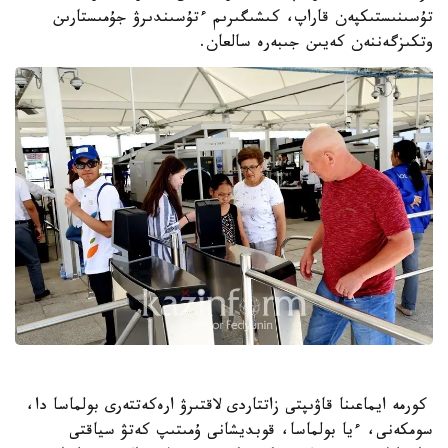
تۇسىنىستىكپەن قاراپ، كىشىگىرىم ءتۇسىندىرۋ جۇمىستارىن
وتكىزگەننەن كەيىن جىبەرە سالعان.
كورمە ايماعىنا قاۋىپتى زاتتاردى لاقتىرۋ ارەكەتتەرى بولماسا دا،
سومكەنى، ءيا بولماسا، قوبديشانى ۇمىتىپ كەتۋ سياقتى