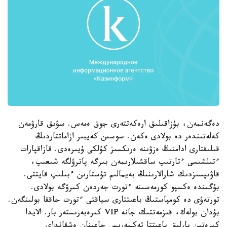
دەگەنمەن، بۇزاقىلىق ارەكەتتەرى جوق ەمەس. سۋىق قارۋمەن
كەلەتىندەر دە بولادى ەكەن. سوسىن كەيبىر ازاماتتاردىڭ
قىلىقتارى ادامنىڭ ەزۋىنە ەرىكسىز كۇلكى ۇيىرەدى. قازاقپارات
ءتىلشىسى ءتارتىپ ساقشىلارىمەن بىرگە پاترۋلگە شىعىپ،
قاۋىپسىزدىك شارالارىنىڭ بەيمالىم تۇستارىن ءبىلىپ قايتتى.
بۇگىندە ەكسپو كورمەسىنە ءتورت جەردەن كىرۋگە بولادى.
تورتەۋى دە كومپاستىڭ باعىتتارى سياقتى ءتورت جاققا بولىنگەن.
بۇدان بولەك، قىزمەتتىك جانە VIP كىرەبەرىستەر بار. الايدا
كىرەتىن بارلىق باعىتتا تەكسەرىس جاعىنان ەشقانداي