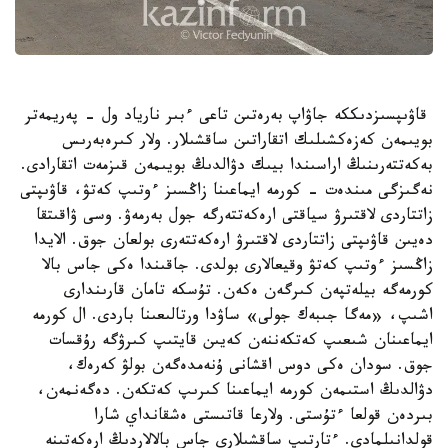
قاۋىپسىزدىككە جاۋاپ بەرەتىن تاعى ءبىر نارياد ول - پەريمەتر
بويىمەن كەزەكشىلىك اتقاراتىن ساقشىلار. ولار كىرەبەرىس
بەكەتتەرىنىڭ اراسىندا بيىك دۋالدىڭ بويىمەن قىزمەت اتقارادى.
نەگىزگى مىندەت - كورمە ايماعىنا زاڭسىز ءوتىپ كەتۋ، قاۋىپتى
زاتتاردى لاقتىرۋ سياقتى ارەكەتتەرگە جول بەرمەۋ. وسى ۋاقىتقا
دەيىن قاۋىپتى زاتتاردى لاقتىرۋ ارەكەتتەرى بولعان جوق. الايدا
زاڭسىز ءوتىپ كەتۋ وقيعالارى بولدى. جاقىندا ەكى جاس بالا
كورمەگە بيلەتپەن كىرگەن ەكەن. تۇسكە تامان قارىندارى
اشىپ، «مەگا جىبەك جولى» ساۋدا ورتالىعىنا باردى. ال كورمە
ايماعىنان شىعىپ كەتكەننەن كەيىن قايتىپ كىرۋگە رۇقسات
جوق. سودان ەكى دوس اقشانى ۇنەمدەگەن بولۋ كەرەك،
دۋالدىڭ استىمەن كورمە ايماعىنا كىرىپ كەتكەن. دەگەنمەن،
بىردەن قولعا ءتۇستى. ولارعا قاتىستى ەشقانداي شارا
قولدانىلمادى. ءتارتىپ ساقشىلارى جاس بالالاردىڭ ارەكەتىنە