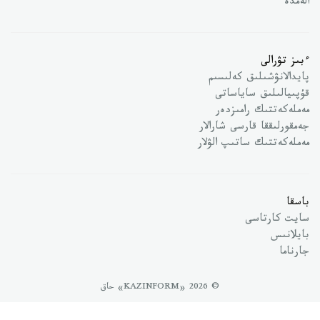
الەمدە
ءبىز تۋرالى
پايدالانۋشىلىق كەلىسىم
قۇپىيالىلىق ساياساتى
مەملەكەتتىك رامىزدەر
جەمقورلىققا قارسى شارالار
مەملەكەتتىك ساتىپ الۋلار
باسقا
سايت كارتاسى
بايلانىس
جارناما
© 2026 «KAZINFORM» حاق