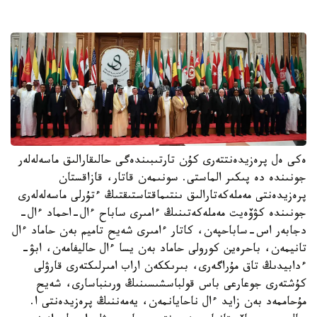
ەكى ەل پرەزيدەنتتەرى كۇن تارتىبىندەگى حالىقارالىق ماسەلەلەر
جونىندە دە پىكىر الماستى. سونىمەن قاتار، قازاقستان
پرەزيدەنتى مەملەكەتارالىق ىنتىماقتاستىقتىڭ ءتۇرلى ماسەلەلەرى
جونىندە كۋۆەيت مەملەكەتىنىڭ ءامىرى ساباح ءال-احماد ءال-
دجابەر اس-ساباحپەن، كاتار ءامىرى شەيح تاميم بەن حاماد ءال
تانيمەن، باحرەين كورولى حاماد بەن يسا ءال حاليفامەن، ابۋ-
ءدابيدىڭ تاق مۇراگەرى، بىرىككەن اراب امىرلىكتەرى قارۋلى
كۇشتەرى جوعارعى باس قولباسشىسىنىڭ ورىنباسارى، شەيح
مۇحاممەد بەن زايد ءال ناحايانمەن، يەمەننىڭ پرەزيدەنتى ا.