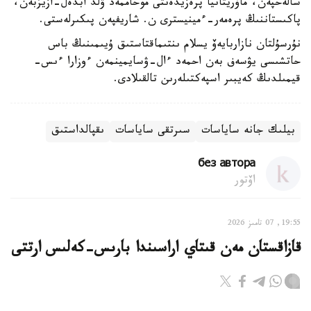
سالەحپەن، ماۆريتانيا پرەزيدەنتى موحاممەد ۋلد ابدەل-ازيزبەن،
پاكىستاننىڭ پرەمەر-ءمينيسترى ن. شاريفپەن پىكىرلەستى.
نۇرسۇلتان نازاربايەۆ يسلام ىنتىماقتاستىق ۇيىمىنىڭ باس
حاتشىسى يۋسەف بەن احمەد ءال-ۋسايمينمەن ءوزارا ءىس-
قيمىلدىڭ كەيبىر اسپەكتىلەرىن تالقىلادى.
بيلىك جانە ساياسات
سىرتقى ساياسات
ىقپالداستىق
без автора
اۆتور
19:55, 07 تامىز 2026
قازاقستان مەن قىتاي اراسىندا بارىس-كەلىس ارتتى