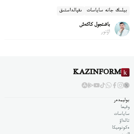
بيلىك جانە ساياسات
ىقپالداستىق
باقىتجول كاكەش
اۆتور
KAZINFORM
بوليمدەر
وقيعا
ساياسات
تالداۋ
ەكونوميكا