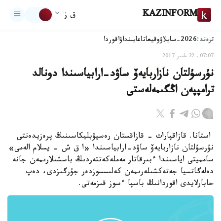
KAZINFORM
ق ز
ترەند:
2026-سايلاۋ
وقيعا
تاعايىنداۋ
اقوردا
07:07, 22 مامىر 2017
نۇرسۇلتان نازاربايەۆ ساۋد-ارابياسىندا دونالد
ترامپپەن اڭگىمەلەستى
استانا. قازاقپارات - قازاقستان رەسپۋبليكاسىنىڭ پرەزيدەنتى
نۇرسۇلتان نازاربايەۆ ساۋد-ارابياسىندا «ا ق ش - يسلام الەمى»
سامميتى اياسىندا ءبىرقاتار مەملەكەتتەردىڭ باسشىلارىمەن جانە
دەلەگاتسيا جەتەكشىلەرىمەن كەلىسسوزدەر جۇرگىزدى، دەپ
حابارلايدى اقوردانىڭ باسپا ءسوز قىزمەتى.