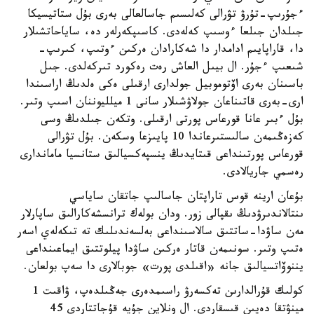
ءجۇرىپ-تۇرۋ تۋرالى كەلىسىم جاسالعالى بەرى بۇل ستاتيسيكا
جىلدان جىلعا ءوسىپ كەلەدى. كاسىپكەرلەر دە، ساياحاتشىلار
دا، قاراپايىم ادامدار دا شەكارادان ەركىن ءوتىپ، كىرىپ-
شىعىپ ءجۇر. ال بيىل العاش رەت رەكورد تىركەلدى. جىل
باسىنان بەرى اۆتوموبيل جولدارى ارقىلى ەكى ەلدىڭ اراسىندا
ارى-بەرى قاتىناعان جولاۋشىلار سانى 1 ميلليوننان اسىپ وتىر.
بۇل ءبىر عانا قورعاس پورتى ارقىلى. وتكەن جىلدىڭ وسى
كەزەڭىمەن سالىستىرعاندا 10 پايىزعا وسكەن. بۇل تۋرالى
قورعاس پورتىنداعى قىتايدىڭ ينسپەكسيالىق ستانسيا ماماندارى
رەسمي جاريالادى.
بۇعان ارينە قوس تاراپتان جاسالىپ جاتقان ساياسي
ىنتالاندىرۋدىڭ ىقپالى زور. ودان بولەك ترانسشەكارالىق ساپارلار
مەن ساۋدا-ساتتىق سالاسىنداعى بەلسەندىلىك تە تىكەلەي اسەر
ەتىپ وتىر. سونىمەن قاتار ەركىن ساۋدا پيلوتتىق ايماعىنداعى
يننوۆاتسيالىق جانە «اقىلدى پورت» جوبالارى دا سەپ بولعان.
كولىك قۇرالدارىن تەكسەرۋ راسىمدەرى جەڭىلدەپ، ۋاقىت 1
مينۋتقا دەيىن قىسقاردى. ال ونلاين جۇيە قۇجاتتاردى 45