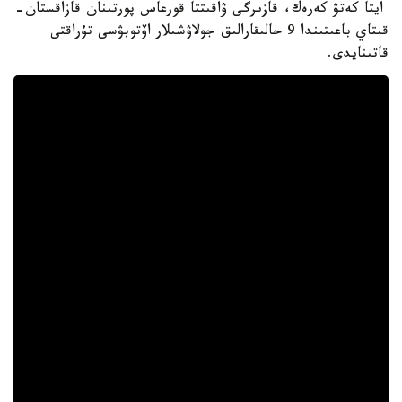
ايتا كەتۋ كەرەك، قازىرگى ۋاقىتتا قورعاس پورتىنان قازاقستان-
قىتاي باعىتىندا 9 حالىقارالىق جولاۋشىلار اۆتوبۋسى تۇراقتى
قاتىنايدى.