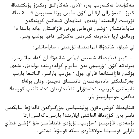
سەكۋندتا تەكسەرىپ بەرە الادى. شەكارالىق وتكىزۋ پۋنكتىنىڭ
كىرۋ-شىعۋ زالى ارقىلى كۇن سايىن ورتا ەسەپپەن 5- 8 مىڭ
تۋريست ارالىعىندا وتەدى. قىتايدان شىعاتىن كوپتەگەن
ساياحاتشىلار ءۇشىن قورعاس پورتى قازاقستان جانە باسقا دا
ورتالىق ازيا ەلدەرىنە كىرەتىن نەگىزگى قاقپا بولىپ وتىر.
لي شياۋ، شاندۇڭ ايماعىنىڭ تۇرعىنى، ساياحاتشى:
- ءبىز قىتايدىڭ شىعىس ايماعى شاندۇڭنان كەلە جاتىرمىز.
بىرنەشە كۇن ءۇرىمجى مەن سايرام كولدەرىندە بولدىق. ەندى
بۇگىن قازاقستانعا قاراي جول ءجۇرىپ بارامىز. الماتىعا بارىپ
جەرگىلىكتى مادەنيەتىمەن تانىسساق دەيمىز. ودان بولەك
تابيعاتىن كورىپ، ءداستۇرلى تاعامدارىنان ءدام تاتىپ كورسەك
دەگەن جوسپارىمىز بار.
قىتايدىڭ كوشى-قون پوليتسياسى جۇرگىزگەن تالداۋعا سايكەس
تامىز بەن كۇزدىڭ العاشقى ايلارىندا بارىس-كەلىس ارتا
تۇسەدى. قاۋىپسىز ءجۇرىپ-تۇرۋدى قامتاماسىز ەتۋ ءۇشىن قىتاي
تاراپى قوسىمشا جولاقتاردى ىسكە قوسۋعا نيەتتى.