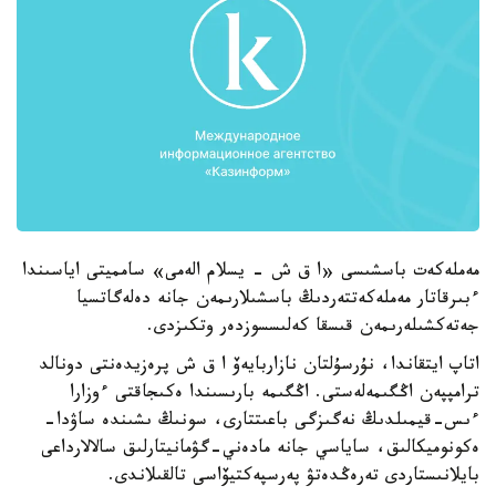
مەملەكەت باسشىسى «ا ق ش - يسلام الەمى» سامميتى اياسىندا
ءبىرقاتار مەملەكەتتەردىڭ باسشىلارىمەن جانە دەلەگاتسيا
جەتەكشىلەرىمەن قىسقا كەلىسسوزدەر وتكىزدى.
اتاپ ايتقاندا، نۇرسۇلتان نازاربايەۆ ا ق ش پرەزيدەنتى دونالد
ترامپپەن اڭگىمەلەستى. اڭگىمە بارىسىندا ەكىجاقتى ءوزارا
ءىس-قيمىلدىڭ نەگىزگى باعىتتارى، سونىڭ ىشىندە ساۋدا-
ەكونوميكالىق، ساياسي جانە مادەني-گۋمانيتارلىق سالالارداعى
بايلانىستاردى تەرەڭدەتۋ پەرسپەكتيۆاسى تالقىلاندى.