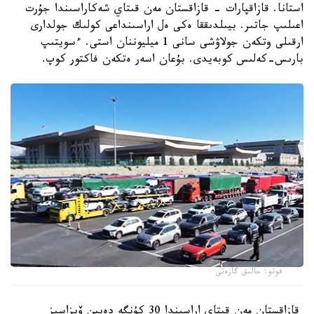
استانا. قازاقپارات - قازاقستان مەن قىتاي شەكاراسىندا جۇرت
اعىلىپ جاتىر. بيىلدىققا ەكى ەل اراسىنداعى كولىك جولدارى
ارقىلى وتكەن جولاۋشى سانى 1 ميليوننان استى. ءسويتىپ
بارىس-كەلىس كوبەيدى. بۇعان اسەر ەتكەن فاكتور كوپ.
فوتو: حالىق گازەتى
قازاقستان مەن قىتاي اراسىندا 30 كۇنگە دەيىن ۆيزاسىز