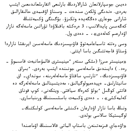
دەيىن جوسپارلانعان شارالاردىڭ بارلىعى اتقارىلعاندىعىن ايتىپ
بەردى. ەندىگى ۇلكەن مىندەت - وسىناۋ اۋقىمدى حالىقارالىق
شارانى جوعارى دەڭگەيدە وتكىزۋ. بۇگىنگى ۇكىمەتتىڭ
كەڭەسىن پايدالانىپ، 3 ەرەكشە باقىلاۋدا تۇراتىن ماسەلەگە نازار
اۋدارعىم كەلەدى»، - دەدى ول.
وسى رەتتە تاسماعامبەتوۆ قاۋىپسىزدىك ماسەلەسىن ايرىقشا نازاردا
ۇستاۋ قاجەتتىگىن باسا ايتتى.
«مينيستر مىرزا (ىشكى ىستەر ءمينيسترى قالمۇحانبەت قاسىموۆ -
رەد. ) دايىندىق ماسەلەسى جونىندە ايتىپ بەردى. ءبىراق
قاۋىپسىزدىك، ءتارتىپ ساقتاۋ ماسەلەلەرىنە، سونداي- اق
سانيتارلىق- ەپيدەميولوگيالىق، مەديتسينالىق ماسەلەلەرگە دە
قاتتى كوڭىل ءبولۋ كەرەك سياقتى. ويتكەنى، كوپ قوناق
كەلمەكشى»، - دەدى ۇكىمەت باسشىسىنىڭ ورىنباسارى.
ونىڭ باسا نازار اۋدارعان ەكىنشى ماسەلەسى كولىكتىك-
لوگيستيكا سالاسى بولدى.
«اۋەجاي قىزمەتىنەن باستاپ الماتى قالاسىنىڭ اۋماعىندا