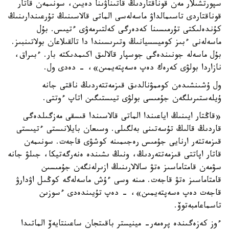
سپورتشىلار مەن قوناقتاردىڭ قاتىناۋىنا دەيىن، سونىمەن قاتار
قوناقتاردى تاسىمالداۋ ماسەلەسى الماتى قالاسىنىڭ تۇرعىندارىنىڭ
كۇندەلىكتى تۇرمىسىنا كەدەرگى كەلتىرمەۋى ءتيىس. بۇل
ماسەلەنى ءبىز كوميسسيانىڭ وتىرىسىندا دا تالقىلاعان بولاتىنبىز.
بۇل ماسەلە جونىندەگى جوسپار قالالىق اكىمدىكتە بار. ءبىراق،
نازاردا بولۋى كەرەك دەپ ەسەپتەيمىن»، - دەدى ول.
ول ۇشىنشىدەن كوممۋنالدىق قىزمەتتەردىڭ ناقتى جانە
ۇيلەستىرىلگەن جۇمىسى بولۋى تيىستىگىن اتاپ ءوتتى.
«قاڭتار ايىنىڭ اياعىندا الماتى قالاسىندا قىسقى مەزگىلدەگى
قاردىڭ قالىڭ تۇسەتىنى بەلگىلى. وسىعان بايلانىستى ءتيىستى
قىزمەتتەر ارنايى جۇمىس رەجىمىنە كوشۋى قاجەت. سونىمەن
قاتار اپاتتى قىزمەتتەردىڭ، ونىڭ ىشىندە ەنەرگەتيكا، جىلۋ جانە
سۋمەن قامتاماسىز ەتۋ سالالارىنىڭ ازىرلەنگەن جۇمىسىن
قامتاماسىز ەتۋ قاجەت. مىنە وسى ءۇش ماسەلەگە كوڭىل اۋدارۋ
قاجەت دەپ ەسەپتەيمىن»، - دەپ تۇيىندەدى ءسوزىن
تاسماعامبەتوۆ.
ءوز كەزەگىندە پرەمەر- مينيستر باقىتجان ساعىنتايەۆ الماتىدا