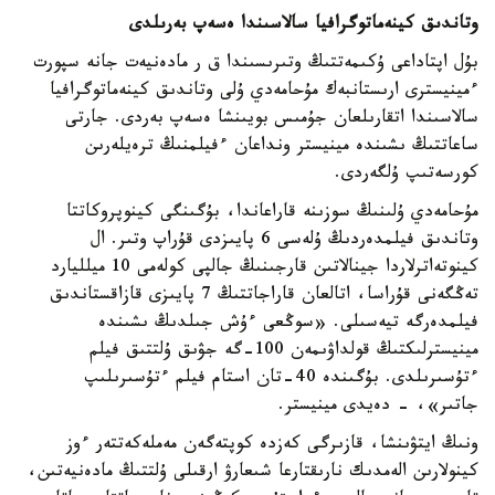
وتاندىق كينەماتوگرافيا سالاسىندا ەسەپ بەرىلدى
بۇل اپتاداعى ۇكىمەتتىڭ وتىرىسىندا ق ر مادەنيەت جانە سپورت
ءمينيسترى ارىستانبەك مۇحامەدي ۇلى وتاندىق كينەماتوگرافيا
سالاسىندا اتقارىلعان جۇمىس بويىنشا ەسەپ بەردى. جارتى
ساعاتتىڭ ىشىندە مينيستر ونداعان ءفيلمنىڭ ترەيلەرىن
كورسەتىپ ۇلگەردى.
مۇحامەدي ۇلىنىڭ سوزىنە قاراعاندا، بۇگىنگى كينوپروكاتتا
وتاندىق فيلمدەردىڭ ۇلەسى 6 پايىزدى قۇراپ وتىر. ال
كينوتەاترلاردا جينالاتىن قارجىنىڭ جالپى كولەمى 10 ميلليارد
تەڭگەنى قۇراسا، اتالعان قاراجاتتىڭ 7 پايىزى قازاقستاندىق
فيلمدەرگە تيەسىلى. «سوڭعى ءۇش جىلدىڭ ىشىندە
مينيسترلىكتىڭ قولداۋىمەن 100-گە جۋىق ۇلتتىق فيلم
ءتۇسىرىلدى. بۇگىندە 40-تان استام فيلم ءتۇسىرىلىپ
جاتىر»، - دەيدى مينيستر.
ونىڭ ايتۋىنشا، قازىرگى كەزدە كوپتەگەن مەملەكەتتەر ءوز
كينولارىن الەمدىك نارىقتارعا شىعارۋ ارقىلى ۇلتتىڭ مادەنيەتىن،