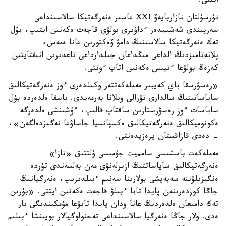
ايتتى.
نۇرسۇلتان نازاربايەۆ XXI عاسىر ەنەرگەتيكا سالاسىنداعى
سەرپىندى شەشىمدەر ءداۋىرى بولۋى قاجەت ەكەنىن ايتىپ، بۇل
تەك ەنەرگەتيكا سالاسىنىڭ دامۋ ۆەكتورىن عانا ەمەس،
پلانەتامىزدىڭ الداعى مىڭداعان جىلدارداعى تاعدىرىن انىقتايتىن
كەزەڭ بولۋعا ءتيىس ەكەنىن اتاپ ءوتتى.
«رەسۋرسقا باي كەيبىر مەملەكەتتەر وكىلدەرى ءوز ەنەرگەتيكالىق
ساياساتىنىڭ سالدارى تۋرالى ويلانا بەرمەيدى. باسقا ەلدەردە بۇل
ساياسات ءوز رەسۋرستارىن ساقتاپ قالىپ، ءۇشىنشى ەلدەرگە
ەكونوميكالىق ەنەرگەتيكالىق ەكسپانسيا جاساۋعا نەگىزدەلگەن»،
- دەدى قازاقستان پرەزيدەنتى.
مەملەكەت باسشىسى سامميت جۇمىسى ۇلتتىق «تازا»
ەنەرگەتيكالىق ساياساتتىڭ ازىرلەنۋى مەن بەلسەندى تۇردە
ەنگىزىلۋىنە سەبەپشى بولارىنا سەنىم ءبىلدىرىپ، ەنەرگيانىڭ
جاڭا كوزدەرىنەن پايدا تابا ءبىلۋ قاجەت ەكەنىن ايتتى. «بۇرىن
تەك دامىعان ەلدەردىڭ عانا ودان پايدا تابۋعا مۇمكىندىگى بار
ەدى. ولار جاڭا ەنەرگيا سالاسىنداعى تەحنولوگيالار بويىنشا ءبىلىم