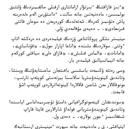
«ءبىز قازاقتىڭ ءبىرتۋار ازاماتتارى ارقىلى حالقىمىزدىڭ ۇلتتىق
بولمىسىن، مادەنيەتىن جانە سالت- ءداستۇرىن الەم ەلدەرىنە
پاش ەتۋىمىز كەرەك. شەتەلدىك كورەرمەن دە سوعان قاتتى
قىزىعادى»، - دەيدى مۇxامەدي ۇلى.
مينيستر ىشكى پروكاتتاعى ۇزدىك فيلمدەردى دە ەرەكشە اتاپ
ءوتتى. سولاردىڭ ىشىندە «اناعا اپارار جول»، «قۇنانباي»،
«امانات»، «الماس قىلىش»، «قازاق ەلى» سياقتى كوركەم
جانە انيماتسيالىق فيلمدەر بار.
وسى رەتتە ۇكىمەت باسشىسى باقىتجان ساعىنتايەۆتىڭ ويىنشا،
وتاندىق كينويندۋستريا سالاسىنا بيزنەستى كوپتەپ تارتىپ،
مونوقالالار مەن شاعىن قالالاردا كينوتەاترلاردى كوپتەپ اشۋ
قاجەت.
«سوندىقتان كينەموتوگرافيانى دامىتۋ تۇجىرىمداماسى اياسىندا
وتاندىق كينويندۋستريانى قولداۋ شارالارىن قايتا قاراپ
شىققانىمىز ءجون بولار»، - دەدى ول.
ايتپاقشى، ق ر مادەنيەت جانە سپورت ءمينيسترى ارىستانبەك