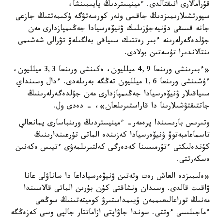
قۇرامالارى انىقتالدى. ءمينيستردىڭ پايىمىنشا،
سپورتشىلارىمىزدىڭ جاقسى ونەر كورسەتۋگە ۇكىمەتتىڭ جازعى
جانە قىسقى دۇنيەجۇزىلىك ۋنيۆەرسيادا جەڭىمپازدارى مەن
جۇلدەگەرلەرىنە ءبىر رەتتىك سىياقى بەلگىلەۋ تۋرالى شەشىمى
ىنتالاندىرا تۇسەتىن بولادى.
«ءبىرىنشى ورىنعا 4,9 ميلليون، ەكىنشى ورىنعا 3,3 ميلليون،
ءۇشىنشى ورىنعا 1,6 ميلليون تەڭگە بەرىلەدى. ءدال وسىنداي
سىياقىلار ۋنيۆەرسيادا جەڭىمپازدارى مەن جۇلدەگەرلەرىنىڭ
جاتتىقتۋشىلارىنا دا قاراستىرىلعان»، - دەدى ول.
وتىرىس بارىسىندا پرەمەر- ءمينيستردىڭ ورىنباسارى يمانعالي
تاسماعامبەتوۆ ۋنيۆەرسيادا كەزىندە الماتى تۇرعىندارىنىڭ
كۇندەلىكتى ءتۇرمىسىنا كەدەرگى كەلتىرىلمەۋى ءتيىس ەكەنىن
ەسكەرتتى.
«ەلىمىزدە العاش رەت وتەتىن ۋنيۆەرسياداعا دا ساناۋلى عانا
ۋاقىت قالدى. وسىدان ونشاقتى كۇن بۇرىن الماتى قالاسىندا
مەنىڭ توراعالىعىممەن ۇيىمداستىرۋ كوميتەتىنىڭ سوڭعى
ءماجىلىسى ءوتتى. سوندا جاۋاپتى ازاماتتار جالپى وسى كەزەڭگە