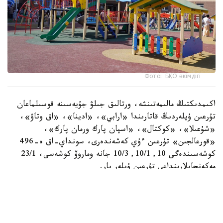
Фото: БҚО әкімдігі
اكىمدىكتىڭ مالىمەتىنشە، ورتالىق جىلۋ جۇيەسىنە قوسىلماعان
تۇرعىن ۇيلەردىڭ قاتارىندا «ارابي»، «ادينا»، «اق وتاۋ»،
«شۇعىلا»، «كوكتال»، «اسپان پارك ورمان پارك»،
«قورعالجىن» تۇرعىن ءۇي كەشەندەرى، سونداي-اق ە-496
كوشەسىندەگى 10, 10/1, 10/3 جانە وماروۆ كوشەسى، 23/1
مەكەنجايلارىنداعى تۇرعىن ۇيلەر بار.
- كوپ پاتەرلى تۇرعىن ۇيلەردى ورتالىقتاندىرىلعان سۋمەن
جابدىقتاۋ، جىلۋمەن جابدىقتاۋ جانە كارىز جۇيەلەرىنە قوسۋ
قۇرىلىس سالۋشىلار تاراپىنان بەرىلگەن تەحنيكالىق شارتتارعا
سايكەس جۇزەگە اسىرىلادى. قاجەتتى ينجەنەرلىك جەلىلەرگە