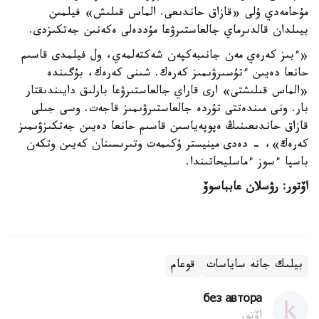
مۇحامەدي ۇلى «قازاق حاندىعى. الماس قىلىش» فيلمىن
بيىلدان قالدىرماي جالعاستىرۋعا مۇددەلى ەكەنىن جەتكىزدى.
«ءبىز كەرەي مەن جانىبەكپەن شەكتەلمەي، ول فيلمدى قاسىم
حانعا دەيىن ءتۇسىرۋىمىز كەرەك. شىنى كەرەك، بۇگىندە
«الماس قىلىشتى» ارى قاراي جالعاستىرۋعا بارلىق دايىندىقتار
بار. ونى مىندەتتى تۇردە جالعاستىرۋىمىز قاجەت. وسى جىلى
قازاق حاندىعىنىڭ ەپوپەياسىن قاسىم حانعا دەيىن جەتكىزۋىمىز
كەرەك»، - دەدى مينيستر ۇكىمەت وتىرىسىنان كەيىن وتكەن
باسپا ءسوز ءماسليحاتىندا.
اۆتور: رۋسلان عابباسوۆ
بيلىك جانە ساياسات
قوعام
без автора
اۆتور