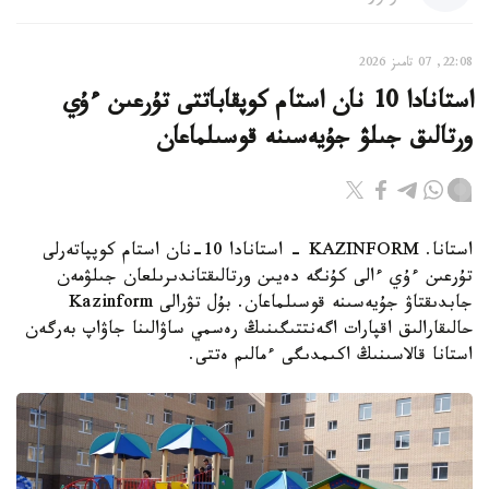
22:08, 07 تامىز 2026
استانادا 10 نان استام كوپقاباتتى تۇرعىن ءۇي
ورتالىق جىلۋ جۇيەسىنە قوسىلماعان
استانا. KAZINFORM - استانادا 10-نان استام كوپپاتەرلى
تۇرعىن ءۇي ءالى كۇنگە دەيىن ورتالىقتاندىرىلعان جىلۋمەن
جابدىقتاۋ جۇيەسىنە قوسىلماعان. بۇل تۋرالى Kazinform
حالىقارالىق اقپارات اگەنتتىگىنىڭ رەسمي ساۋالىنا جاۋاپ بەرگەن
استانا قالاسىنىڭ اكىمدىگى ءمالىم ەتتى.