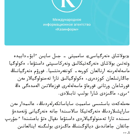
«بولاشاق ەنەرگياسى» سامميتى - جىل سايىن ءابۋ-دابيدە
وتەتىن بولاشاق ەنەرگەتيكالىق ونەركاسىپتى دامىتۋعا، ەكولوگيا
ماسەلەلەرىنە ارنالعان كورمە- كونفەرەنتسيا. فورۋم ەنەرگيانىڭ
جاڭارتىلعان كوزدەرى، ەكولوگيالىق تازا تەحنولوگيالار مەن
قورشاعان ورتانى قورعاۋ ماسەلەلەرى قوزعالاتىن الەمدەگى ەڭ
ءىرى، ماڭىزدى شارا بولىپ تابىلادى.
مەملەكەت باسشىسى سامميت ساياساتكەرلەردىڭ، عالىمدار مەن
ساراپشىلاردىڭ ەنەرگەتيكا سالاسىندا جانە ەنەرگيانى ۇنەمدەۋ
ىسىندە تازا تەحنولوگيالاردى دامىتۋعا ىقپال ەتۋ باعىتىندا ءجۇرىپ
جاتقان جاھاندىق ديالوگىنىڭ ماڭىزدى بولىگىنە اينالعانىن