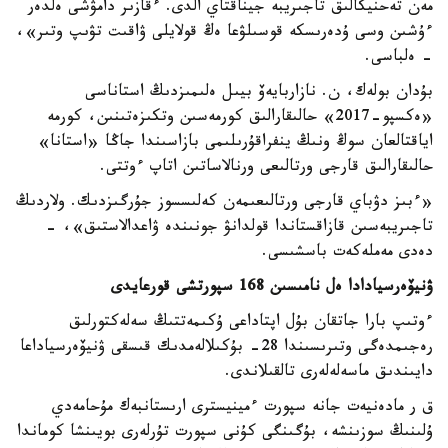
مەن تەحنيكالىق تاجىريبە جيناقتاي الدى. ءقازىر دامۋشى ەلدەر
ءۇشىن وسى ۇدەرىسكە قوسىلۋعا ەڭ قولايلى ۋاقىت تۋىپ وتىر»،
- ەلباسى.
بۇدان بولەك، ن. نازاربايەۆ بيىل ەلىمىزدىڭ استاناسى
«ەكسپو-2017» حالىقارالىق كورمەسىن وتكىزەتىنىن، كورمە
اياقتالعان سوڭ ونىڭ ينفراقۇرىلىمى بازاسىندا جاڭا «استانا»
حالىقارالىق قارجى ورتالىعى ورنالاساتىن اتاپ ءوتتى.
«ءبىز دۋباي قارجى ورتالىعىمەن كەلىسسوز جۇرگىزدىك. ولاردىڭ
تاجىريبەسىن قازاقستاندا قولدانۋ جونىندە ۋاعدالاستىق»، -
دەدى مەملەكەت باسشىسى.
ۋنيۆەرسيادادا ەل نامىسىن 168 سپورتشى قورعايدى
ءوتىپ بارا جاتقان بۇل اپتاداعى ۇكىمەتتىڭ سەلەكتورلىق
رەجىمدەگى وتىرىسىندا 28- بۇكىلالەمدىك قىسقى ۋنيۆەرسياداعا
دايىندىق ماسەلەلەرى تالقىلاندى.
ق ر مادەنيەت جانە سپورت ءمينيسترى ارىستانبەك مۇحامەدي
ۇلىنىڭ سوزىنشە، بۇگىنگى كۇنى سپورت تۇرلەرى بويىنشا كوماندا