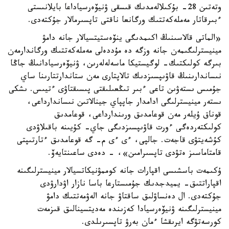
وتەتىن 28- بۇكىلالەمدىك قىسقى ۋنيۆەرسياداعا بايلانىستى
ءبىرقاتار مەملەكەتتىك ورگانعا ناقتى تاپسىرمالار جۇكتەدى.
«الماتى قالاسىنىڭ اكىمدىگى ينۆەستيتسيالار جانە دامۋ
مينيسترلىگىمەن جانە وزگە دە مۇددەلى مەملەكەتتىك ورگاندارمەن
بىرگە كولىكتىك- لوگيستيكا ماسەلەلەرىن، ۋنيۆەرسيادانىڭ جاڭا
نىساندارىنىڭ قاۋىپسىزدىك تالاپتارى مەن ستاندارتتارىنا ساي
جۇمىس ىستەۋىن تاعى ءبىر تىڭعىلىقتى پىسىقتاۋى ءتيىس. ىشكى
ىستەر مينيسترلىگى ادامدار جاپپاي جينالاتىن نىساندارداعى،
قوناق ۇيلەر مەن قوعامدىق ورىندارداعى، قوعامدىق
كولىكتەردەگى ءورت قاۋىپسىزدىگى جاي- كۇيىنە باقىلاۋدى
كۇشەيتۋى قاجەت. جالپى، ءى ءى م- گە قوعامدىق ءتارتىپتى
قامتاماسىز ەتۋدى تاپسىرامىن»، - دەدى ساعىنتايەۆ.
ۇكىمەت باسشىسى اقپارات جانە كوممۋنيكاتسيالار مينيسترلىگىنە
اقپاراتتىق- يميدجدىك جۇمىستارعا باسا نازار اۋدارۋدى
جۇكتەدى. ال دەنساۋلىق ساقتاۋ جانە الەۋمەتتىك دامۋ
مينيسترلىگىنە ۋنيۆەرسيادا كەزىندە مەديتسينالىق قىزمەت
كورسەتۋگە ايرىقشا ءمان بەرۋ تاپسىرىلدى.