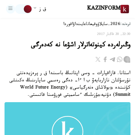
KAZINFORM
ق ز
ترەند:
2026-سايلاۋ
وقيعا
تاعايىنداۋ
اقوردا
22:30, 20 قاڭتار 2017
وڭىرلەردە كينوتەاترلار اشۋعا نە كەدەرگى
استانا. قازاقپارات - وسى اپتانىڭ باسىندا ق ر پرەزيدەنتى
نۇرسۇلتان نازاربايەۆ ب ا ءا- دەگى رەسمي ساپارىنىڭ ەكىنشى
كۇنىندە «بولاشاق ەنەرگياسى» (World Future Energy
Summit) دۇنيەجۇزىلىك ءسامميتى فورۋمىنا قاتىستى.