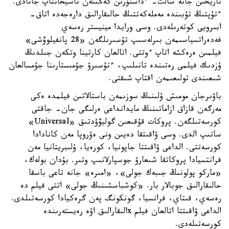
تاريحىن جانە سالت- ءداستۇرىن كەڭىنەن ناسيحاتتاپ جاتادى.
ءتۇپتىڭ تۇبىندە مەملەكەتتىڭ حالىقارالىق دارەجەدە اتاق-
ابىرويى كوتەرىلەدى. وسى ورايدا مينيستر رەسەي
فەدەراتسياسىمەن بىرلەسىپ تۇسىرىلگەن «28 پانفيلوۆشى»
فيلمىن ەرەكشە اتاپ ءوتتى. اتالعان كارتينا وتكەن جىلدىڭ
ۇزدىك فيلمى رەتىندە تانىلىپ، ءتۇسىرۋ جۇمىستارىنا جۇمسالعان
شىعىندى تولىعىمەن اقتاپ شىقتى.
باۋىرجان مومىش ۇلىنىڭ سوزىمەن باستالاتىن فيلمدە ەكى
مەرگەن قازاق ازاماتىنىڭ مايدانداعى ەرلىگى جان- جاقتى
كورسەتىلگەن. پروكات قۇقىعىن گوليۆۋدتىق «Universal»
ساتىپ الدى. وسى ۋاقىتقا دەيىن ونى ەۋروپا مەن كانادادا
كورسەتتى. الداعى ۋاقىتتا جاپونيا، كورەيا، ۇلىبريتانيا مەن
فرانتسيادا پروكاتقا شىعارۋ جوسپارلانىپ وتىر. بۇدان بولەك،
«ماركو پولونىڭ جىبەك جولى»، «امىرە» جانە تاعى باسقا
حالىقارالىق جوبالار بار. «كوشباسشىنىڭ جولى» اتتى فيلم دە
رەسەي، قىتاي، فرانسيا، گونكونگ پەن گرەكيادا كورسەتىلدى.
الداعى ۋاقىتتا اتالعان فيلم xالىقارالىق اۋە رەيستەرىندە
كورسەتىلەدى.