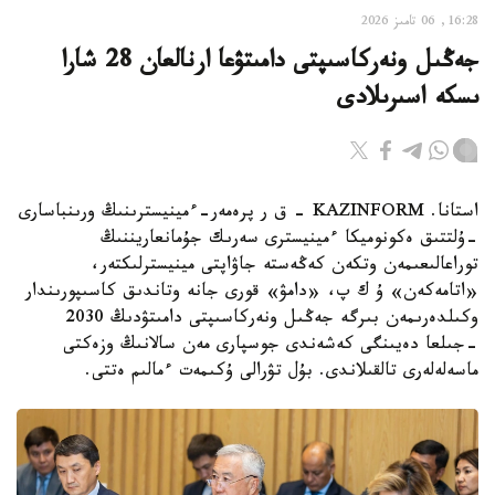
16:28, 06 تامىز 2026
جەڭىل ونەركاسىپتى دامىتۋعا ارنالعان 28 شارا
ىسكە اسىرىلادى
استانا. KAZINFORM - ق ر پرەمەر-ءمينيسترىنىڭ ورىنباسارى
-ۇلتتىق ەكونوميكا ءمينيسترى سەرىك جۇمانعاريننىڭ
توراعالىعىمەن وتكەن كەڭەستە جاۋاپتى مينيسترلىكتەر،
«اتامەكەن» ۇ ك پ، «دامۋ» قورى جانە وتاندىق كاسىپورىندار
وكىلدەرىمەن بىرگە جەڭىل ونەركاسىپتى دامىتۋدىڭ 2030
-جىلعا دەيىنگى كەشەندى جوسپارى مەن سالانىڭ وزەكتى
ماسەلەلەرى تالقىلاندى. بۇل تۋرالى ۇكىمەت ءمالىم ەتتى.