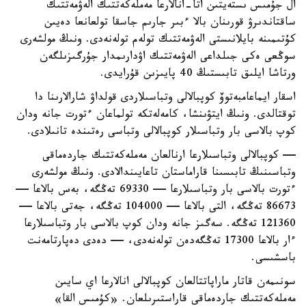
ال جۇمىس ىستەيتىن اتا-انالارعا مەملەكەتتىك الەۋمەتتىك
ساقتاندىرۋ قورىنان بالا ءبىر جارىم جاسقا تولعانعا دەيىن
كۇتىمىنە بايلانىستى الەۋمەتتىك تولەم تولەنەدى. ونىڭ مولشەرى
سوڭعى ەكى جىلداعى الەۋمەتتىك اۋدارىمدار جۇرگىزىلگەن
ورتاشا ايلىق تابىستىڭ 40 پايىزىن قۇرايدى.
اسقار ايماعامبەتوۆ كوپبالالى وتباسىلاردى قولداۋ شارالارىنا دا
توقتالدى. ونىڭ ايتۋىنشا، كامەلەتكە تولماعان ءتورت جانە ودان
كوپ بالاسى بار وتباسىلار كوپبالالى وتباسى رەتىندە تانىلادى.
— كوپبالالى وتباسىلارعا ارنالعان مەملەكەتتىك جاردەماقى
وتباسىنىڭ تابىسىنا قاراماستان تاعايىندالادى. ونىڭ مولشەرى
ءتورت بالاسى بار وتباسىلارعا — 69330 تەڭگە، بەس بالاعا —
86673 تەڭگە، التى بالاعا — 104000 تەڭگە، جەتى بالاعا —
121360 تەڭگە. سەگىز جانە ودان كوپ بالاسى بار وتباسىلارعا
ءار بالاعا 17300 تەڭگەدەن تولەنەدى، — دەدى دەپارتامەنت
باسشىسى.
سونىمەن قاتار ماراپاتتالعان كوپبالالى انالارعا اي سايىن
مەملەكەتتىك جاردەماقى قاراستىرىلعان. «كۇمىس القا»