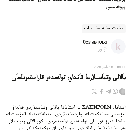
پرەزيدەنتىنىڭ جانىنداعى مەملەكەتتىك باسقارۋ اكادەمياسىنىڭ
پروفەسسور
بيلىك جانە ساياسات
без автора
اۆتور
16:44, 06 تامىز 2026
بالالى وتباسىلارعا قانداي تولەمدەر قاراستىرىلعان
استانا. KAZINFORM - استانادا بالالى وتباسىلاردى قولداۋ
جۇيەسى مەملەكەتتىك جاردەماقىلاردى، مەملەكەتتىك الەۋمەتتىك
ساقتاندىرۋ قورىنان تولەنەتىن تولەمدەردى، كوپبالالى وتباسىلار
مەن ماراپاتتالعان انالاردى، سونداي-اق مۇگەدەكتىگى بار