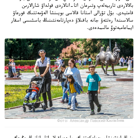
بالالاردى تاربيەلەپ وتىرعان اتا-انالاردى قولداۋ شارالارىن
قامتيدى. بۇل تۋرالى استانا قالاسى بويىنشا الەۋمەتتىك قورعاۋ
سالاسىندا رەتتەۋ جانە باقىلاۋ دەپارتامەنتىنىڭ باسشىسى اسقار
ايماعامبەتوۆ مالىمدەدى.
Фото: Александр Павский/Kazinform