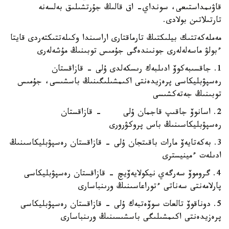
قاۋىمداستىعى، سونداي- اق قالىڭ جۇرتشىلىق بەلسەنە
تارتىلاتىن بولادى.
مەملەكەتتىك بيلىكتىڭ تارماقتارى اراسىندا وكىلەتتىكتەردى قايتا
ءبولۋ ماسەلەلەرى جونىندەگى جۇمىس توبىنىڭ مۇشەلەرى
1. جاقسىبەكوۆ ادىلبەك رىسكەلدى ۇلى - قازاقستان
رەسپۋبليكاسى پرەزيدەنتى اكىمشىلىگىنىڭ باسشىسى، جۇمىس
توبىنىڭ جەتەكشىسى
2. اسانوۆ جاقىپ قاجمان ۇلى - قازاقستان
رەسپۋبليكاسىنىڭ باس پروكۋرورى
3. بەكەتايەۆ مارات باقىتجان ۇلى - قازاقستان رەسپۋبليكاسىنىڭ
ادىلەت ءمينيسترى
4. گروموۆ سەرگەي نيكولايەۆيچ - قازاقستان رەسپۋبليكاسى
پارلامەنتى سەناتى ءتوراعاسىنىڭ ورىنباسارى
5. دوناقوۆ تالعات سوۆەتبەك ۇلى - قازاقستان رەسپۋبليكاسى
پرەزيدەنتى اكىمشىلىگى باسشىسىنىڭ ورىنباسارى