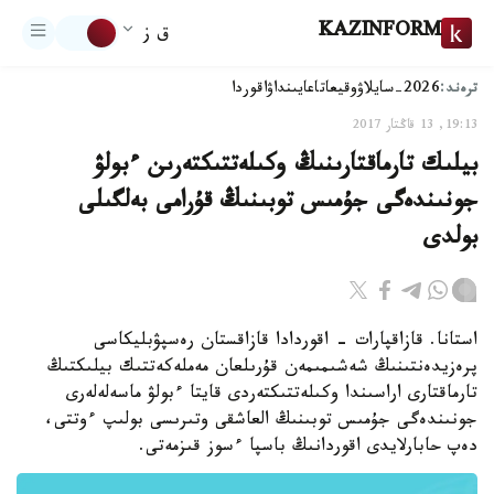
KAZINFORM
ق ز
ترەند:
2026-سايلاۋ
وقيعا
تاعايىنداۋ
اقوردا
19:13, 13 قاڭتار 2017
بيلىك تارماقتارىنىڭ وكىلەتتىكتەرىن ءبولۋ
جونىندەگى جۇمىس توبىنىڭ قۇرامى بەلگىلى
بولدى
استانا. قازاقپارات - اقوردادا قازاقستان رەسپۋبليكاسى
پرەزيدەنتىنىڭ شەشىمىمەن قۇرىلعان مەملەكەتتىك بيلىكتىڭ
تارماقتارى اراسىندا وكىلەتتىكتەردى قايتا ءبولۋ ماسەلەلەرى
جونىندەگى جۇمىس توبىنىڭ العاشقى وتىرىسى بولىپ ءوتتى،
دەپ حابارلايدى اقوردانىڭ باسپا ءسوز قىزمەتى.