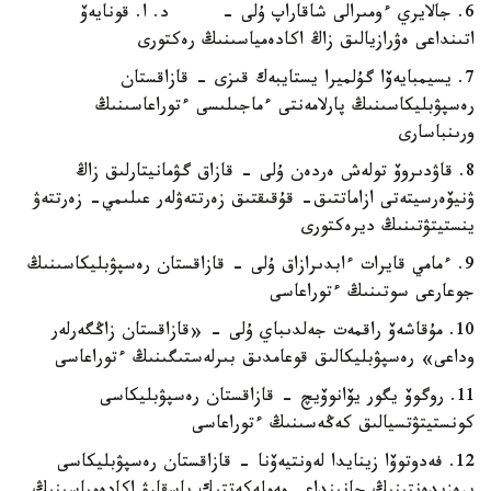
6. جالايري ءومىرالى شاقاراپ ۇلى - د. ا. قونايەۆ
اتىنداعى ەۋرازيالىق زاڭ اكادەمياسىنىڭ رەكتورى
7. يسيمبايەۆا گۇلميرا يستايبەك قىزى - قازاقستان
رەسپۋبليكاسىنىڭ پارلامەنتى ءماجىلىسى ءتوراعاسىنىڭ
ورىنباسارى
8. قاۋدىروۆ تولەش ەردەن ۇلى - قازاق گۋمانيتارلىق زاڭ
ۋنيۆەرسيتەتى ازاماتتىق- قۇقىقتىق زەرتتەۋلەر عىلىمي- زەرتتەۋ
ينستيتۋتىنىڭ ديرەكتورى
9. ءمامي قايرات ءابدىرازاق ۇلى - قازاقستان رەسپۋبليكاسىنىڭ
جوعارعى سوتىنىڭ ءتوراعاسى
10. مۇقاشەۆ راقمەت جەلدىباي ۇلى - «قازاقستان زاڭگەرلەر
وداعى» رەسپۋبليكالىق قوعامدىق بىرلەستىگىنىڭ ءتوراعاسى
11. روگوۆ يگور يۆانوۆيچ - قازاقستان رەسپۋبليكاسى
كونستيتۋتسيالىق كەڭەسىنىڭ ءتوراعاسى
12. فەدوتوۆا زينايدا لەونتيەۆنا - قازاقستان رەسپۋبليكاسى