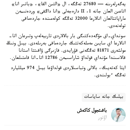
يەگەرلەرىنە — 27680 تەڭگە، ال «التىن القا»، «باتىر انا»
اتاعىن العان جانە 1، II دارەجەلى «انا داڭقى» وردەنىمەن
ماراپاتتالعان انالارعا 32000 تەڭگە كولەمىندە جاردەماقى
تولەنەدى.
سونداي-اق مۇگەدەكتىگى بار بالالاردى تاربيەلەپ وتىرعان اتا-
انالارعا اي سايىن مەملەكەتتىك جاردەماقى بەرىلەدى. بيىل ونىڭ
مولشەرى 81871 تەڭگەنى قۇرايدى. قازىرگى ۋاقىتتا استانا
قالاسىندا مۇنداي قولداۋ شاراسىمەن 12786 اتا-انا قامتىلعان.
ايتا كەتەيىك، بالالى وتباسىلاردى قولداۋعا بيىل 974 ميلليارد
تەڭگە ءبولىندى.
بيلىك جانە ساياسات
باقىتجول كاكەش
اۆتور