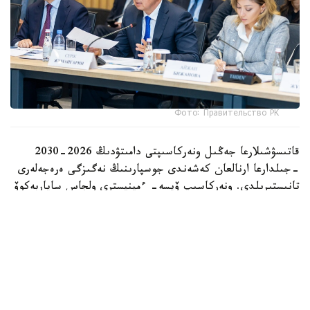
Фото: Правительство РК
قاتىسۋشىلارعا جەڭىل ونەركاسىپتى دامىتۋدىڭ 2026-2030
-جىلدارعا ارنالعان كەشەندى جوسپارىنىڭ نەگىزگى ەرەجەلەرى
تانىستىرىلدى. ونەركاسىپ ۆيسە- ءمينيسترى ولجاس ساپاربەكوۆ
اتاپ وتكەندەي، قۇجات زاڭناما، ساتىپ الۋ تەتىگىن جەتىلدىرۋ،
«كولەڭكەلى» يمپورتقا قارسى ءىس-قيمىل، ينۆەستيتسيا تارتۋ،
وتاندىق برەندتى دامىتۋ مەن كادر دايارلاۋعا ارنالعان 28 ءىس-
شارانى قامتيدى.