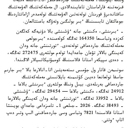
ونىڭ ايتۋىنشا، مەملەكەتتىك جاردەماقىلار اتا-انانىڭ ەڭبەك
قىزمەتىنە قاراماستان تاعايىندالادى. ال مەملەكەتتىك الەۋمەتتىك
ساقتاندىرۋ قورىنان تولەنەتىن الەۋمەتتىك تولەمدەر ازاماتتاردىڭ
جوعالتقان تابىسىنىڭ ءبىر بولىگىن وتەۋگە باعىتتالعان.
- ءبىرىنشى، ەكىنشى جانە ءۇشىنشى بالا دۇنيەگە كەلگەن
كەزدە وتباسىعا 164350 تەڭگە كولەمىندە ءبىرجولعى
مەملەكەتتىك جاردەماقى تولەنەدى. ءتورتىنشى جانە ودان
كەيىنگى بالالار تۋعان جاعدايدا تولەم مولشەرى 272475 تەڭگە،
- دەدى سپيكەر استانا قالاسىنىڭ كوممۋنيكاتسيالار الاڭىندا.
سونىمەن قاتار ول جۇمىس ىستەمەيتىن اتا-انالارعا بالا ءبىر جارىم
جاسقا تولعانعا دەيىن كۇتىمىنە بايلانىستى مەملەكەتتىك
جاردەماقى بەرىلەدى. بيىل ونىڭ مولشەرى ءبىرىنشى بالاعا -
24912 تەڭگە، ەكىنشى بالاعا — 29454 تەڭگە، ءۇشىنشى
بالاعا - 33952 تەڭگە، ءتورتىنشى جانە ودان كەيىنگى بالالارعا
- 38493 تەڭگە. 2026 -جىلعى 1- تامىزداعى جاعداي بويىنشا
استانا قالاسىندا 7821 وتباسى وسى جاردەماقىنى الىپ وتىر دەپ
اتاپ ءوتتى.