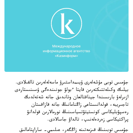
جۇمىس توبى مۇشەلەرى ۇيىمداستىرۋ ماسەلەلەرىن تالقىلادى.
بيلىك وكىلەتتىكتەرىن قايتا ءبولۋ جونىندەگى ۇسىنىستاردى
ازىرلەۋ بارىسىندا جيناقتالعان وتاندىق جانە شەتەلدىك
تاجىريبە، قولدانىستاعى زاڭنامانىڭ جانە قازاقستان
رەسپۋبليكاسى كونستيتۋتسياسىنىڭ نورمالارىن قولدانۋ
پراكتيكاسى زەردەلەنىپ، تالداۋ جاسالادى.
جۇمىس توبىنىڭ قىزمەتىنە زاڭگەر، عىلىمي- ساراپتامالىق