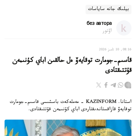
بيلىك جانە ساياسات
без автора
اۆتور
08:16, 10 تامىز 2026
قاسىم-جومارت توقايەۆ ەل حالقىن اباي كۇنىمەن
قۇتتىقتادى
استانا. KAZINFORM - مەملەكەت باسشىسى قاسىم-جومارت
توقايەۆ قازاقستاندىقتاردى اباي كۇنىمەن قۇتتىقتادى.