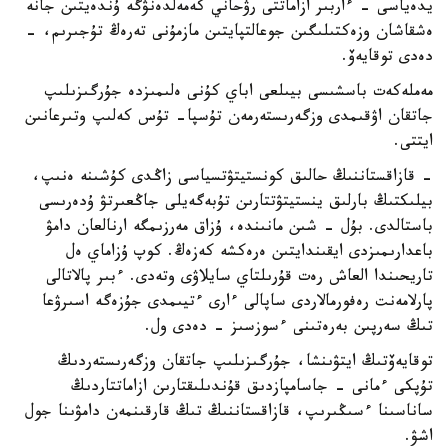
يدەياسى - ءاربىر ازاماتتى رۋحاني كەمەلدەنۋگە ۇندەيتىن جانە
ەشقاشان وزەكتىلىگىن جوعالتپايتىن مازمۇنى تەرەڭ تۇجىرىم، -
دەدى توقايەۆ.
مەملەكەت باسشىسى بيىلعى اباي كۇنى ەلىمىزدە جۇرگىزىلىپ
جاتقان اۋقىمدى وزگەرىستەرمەن تۇسپا- تۇس كەلىپ وتىرعانىن
ايتتى.
- قازاقستاننىڭ حالىق كونستيتۋتسياسى زاڭدى كۇشىنە ەنىپ،
بيلىكتىڭ بارلىق ينستيتۋتتارىن تۇبەگەيلى جاڭعىرتۋ ۇدەرىسى
باستالدى. بۇل - شىن مانىندە، ۇزاق مەرزىمگە ارنالعان دامۋ
باعدارىمىزدى ايقىندايتىن ەرەكشە كەزەڭ. كوپ ۇزاماي ەل
تاريحىندا العاش رەت قۇرىلتاي سايلاۋى وتەدى. ءبىر پالاتالى
پارلامەنت رەفورمالاردى ساپالى ءارى ءتيىمدى جۇزەگە اسىرۋعا
تىڭ سەرپىن بەرەتىنى ءسوزسىز - دەدى ول.
توقايەۆتىڭ ايتۋىنشا، جۇرگىزىلىپ جاتقان وزگەرىستەردىڭ
تۇپكى ءمانى - جاسامپازدىق قۇندىلىقتارىن ازاماتتاردىڭ
ساناسىنا ءسىڭىرىپ، قازاقستاننىڭ تىڭ قارقىنمەن دامۋىنا جول
اشۋ.