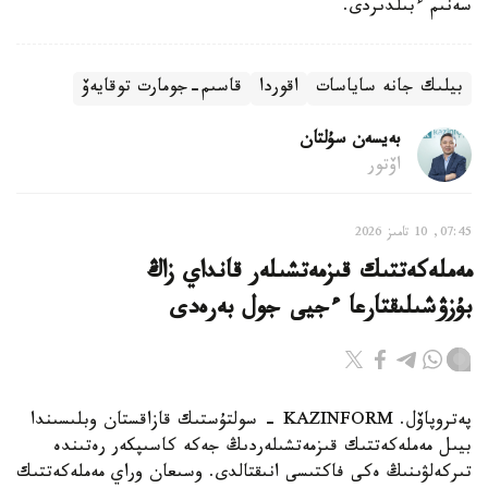
سەنىم ءبىلدىردى.
بيلىك جانە ساياسات
اقوردا
قاسىم-جومارت توقايەۆ
بەيسەن سۇلتان
اۆتور
07:45, 10 تامىز 2026
مەملەكەتتىك قىزمەتشىلەر قانداي زاڭ
بۇزۋشىلىقتارعا ءجيى جول بەرەدى
پەتروپاۆل. KAZINFORM - سولتۇستىك قازاقستان وبلىسىندا
بيىل مەملەكەتتىك قىزمەتشىلەردىڭ جەكە كاسىپكەر رەتىندە
تىركەلۋىنىڭ ەكى فاكتىسى انىقتالدى. وسىعان وراي مەملەكەتتىك