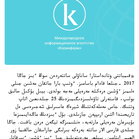
«قىمباتتى وتانداستار! ساناۋلى ساتتەردەن سوڭ ءبىز جاڭا
2017 -جىلعا قادام باسامىز. ءوتىپ بارا جاتقان مەشىن جىلى
ەلىمىز ءۇشىن ەرەكشە مەرەيلى مەجە بولدى. بيىل بۇكىل حالىق
بولىپ، قاستەرلى تاۋەلسىزدىگىمىزدىڭ 25 جىلدىعىن اتاپ
وتتىك. جاس مەملەكەتتىڭ شيرەك عاسىرلىق شەجىرەسى ەل
تاريحىندا التىن ارىپپەن جازىلدى. بۇل ءبىزدىڭ ماڭدايىمىزعا
بۇيىرعان مەرەيلى مارتەبە، ەنشىمىزگە تيگەن ەرەن باقىت. جاڭا
جىلدى قارسى الار ساتتە بەرەكە بىرلىگى جاراسقان حالقىما زور
العىس ايتامىن. بيىلعى مەرەيتويلىق جىل ءبىز ءۇشىن ءبىرقاتار