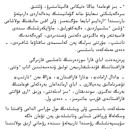
ء- بىز قوعامدا جاڭا ەتيكانى قالىپتاستىرۋ، ۇلتتىق
بىرەگەيلىكتى نىعايتۋ جانە گۋمانيستىك يدەالداردى دارىپتەۋ
بارىسىندا ءاردايىم ابايعا جۇگىنەمىز. ۇلى اقىن حالىقتىڭ بولاشاعى
ءۇشىن ءبىلىمپازدىق، ەڭبەكقورلىق، جاۋاپكەرشىلىك سىندى
قاسيەتتەر وتە ماڭىزدى ەكەنىن ۇعىندىردى، كورەگەندىك
تانىتىپ، جۇرتتى بىرلىك پەن كەلىسىمدى ساقتاۋعا شاقىردى، -
دەدى مەملەكەت باسشىسى.
پرەزيدەنت اباي قارا سوزدەرىنىڭ تاعىلىمى قازىرگى
قازاقستاننىڭ قۇندىلىقتارىمەن تولىق ۇندەسەتىنىن اتاپ ءوتتى.
- «ادال ازامات»، «تازا قازاقستان»، «زاڭ مەن ءتارتىپ»
تۇعىرنامالىق يدەيالارى - اباي ارمانداعان بەرەكەلى قوعامنىڭ
بەرىك نەگىزى. سوندىقتان، ءبىز ادىلەتتى، وزىق ءارى قۋاتتى
قازاقستاندى قۇرىپ جاتىرمىز، - دەدى ول.
مەملەكەت باسشىسى ۇلى ويشىلدىڭ مول مۇراسى الداعى ۋاقىتتا دا
وسكەلەڭ ۇرپاقتى شىنايى وتانشىلدىق پەن تۋعان ەلگە
سۇيىسپەنشىلىك رۋحىندا تاربيەلەۋ ىسىندە رۋحاني ازىق بولاتىنىنا