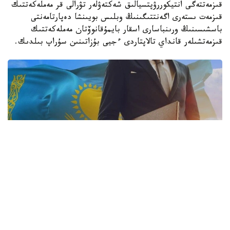
قىزمەتتەگى انتيكوررۋپتسيالىق شەكتەۋلەر تۋرالى قر مەملەكەتتىك
قىزمەت ىستەرى اگەنتتىگىنىڭ وبلىس بويىنشا دەپارتامەنتى
باسشىسىنىڭ ورىنباسارى اسقار بايمۇقانوۆتان مەملەكەتتىك
قىزمەتشىلەر قانداي تالاپتاردى ءجيى بۇزاتىنىن سۇراپ بىلدىك.
فوتو: ساۋدا جانە ينتەگراتسيا مينيسترلىگى
- اسقار قايىرجان ۇلى، وڭىردە مەملەكەتتىك قىزمەتشىلەردىڭ
كاسىپكەرلىكپەن اينالىسۋىنا قاتىستى قانداي زاڭبۇزۋشىلىقتار