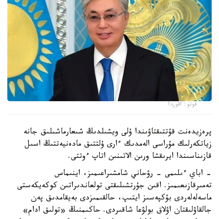
فوتو: اقوردا
پرەزيدەنت قۇتتىقتاۋىندا ۇلى ويشىلدىڭ شىعارماشىلىق جانە
زياتكەرلىك مۇراسى الەمدىك ءارى ۇلتتىق مادەنيەتتىڭ اسىل
قازىناسىندا ايرىقشا ورىن الاتىنىن اتاپ ءوتتى.
- اباي ءىلىمى - رۋحاني شامشىراعىمىز، اينىماس
تەمىرقازىعىمىز. اقىن جۇرتشىلىقتى تولعاندىراتىن كوكەيكەستى
ماسەلەلەردى بۇكپەسىز ايتىپ، حالقىمىزدى بەيقامدىق پەن
جالقاۋلىقتان اۋلاق بولۋعا شاقىردى. حاكىمنىڭ «تولىق ادام»