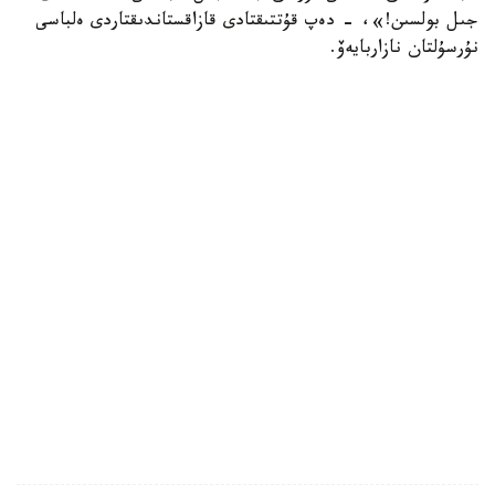
جىل بولسىن!»، - دەپ قۇتتىقتادى قازاقستاندىقتاردى ەلباسى
نۇرسۇلتان نازاربايەۆ.