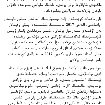
ماڭىزدى شارالارعا تولى بولدى. ەلدىڭ ساياسي ومىرىندە ەلەۋلى
ناۋقان پارلامەنت سايلاۋىن وتكىزدىك.
ۇلى ماقسات كوزدەگەن ۇلت جوسپارىنىڭ العاشقى جىلىن تابىستى
اياقتادىق. الداعى 2017 -جىلدىڭ ەنشىسىندە ايتۋلى وقيعالار
مەن اۋقىمدى ىستەر مول بولماق. ەلىمىز بىرىككەن ۇلتتار ۇيىمى
قاۋىپسىزدىك كەڭەسىنىڭ تۇراقتى ەمەس مۇشەسى رەتىندە
قىزمەتىن باستايتىن بولادى. بۇل كەز كەلگەن مەملەكەت قول
جەتكىزە بەرمەيتىن اسقاق ابىروي، مارتەبەلى مىندەت. كەلەر
جىلى استانا مەيماندارى ەكسپو-2017 حالىقارالىق كورمەسىندە
باس قوساتىن بولادى.
سونىمەن قاتار الماتىدا دۇنيەجۇزىلىك قىسقى ۋنيۆەرسيادانىڭ
الاۋى جاعىلادى. ەڭسەلى ەلوردامىزدا يسلام ىنتىماقتاستىق
ۇيىمىنىڭ ءسامميتى وتەدى. ەل قۋاتتى بولماي، باق تۇراقتى
بولمايدى. حالىقتىڭ ءال- اۋقاتىن ارتتىرىپ، ەكونوميكامىزدى
دامىتۋعا ارنالعان شارالار جالعاسىن تابادى. بز ەندى تاۋەلسىز
ەلىمىز ءۇشىن جاڭا 25 جىلدىقتىڭ جارقىن پاراعىن اشامىز.
تابالدىرىقتان اتتاعالى تۇرعان جاڭا جىل تابىستى دا تاعلىمدى