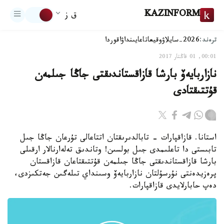
KAZINFORM
ق ز
ترەند:
2026-سايلاۋ
وقيعا
تاعايىنداۋ
اقوردا
00:01, 01 قاڭتار 2017
نازاربايەۆ بارشا قازاقستاندىقتى جاڭا جىلمەن
قۇتتىقتادى
استانا. قازاقپارات - تابالدىرىقتان اتتاعالى تۇرعان جاڭا جىل
تابىستى دا تاعلىمدى جىل بولسىن! وتاندىق تەلەارنالار ارقىلى
بارشا قازاقستاندىقتى جاڭا جىلمەن قۇتتىقتاعان قازاقستان
پرەزيدەنتى نۇرسۇلتان نازاربايەۆ وسىنداي تىلەگىن جەتكىزدى،
دەپ حابارلايدى قازاقپارات.