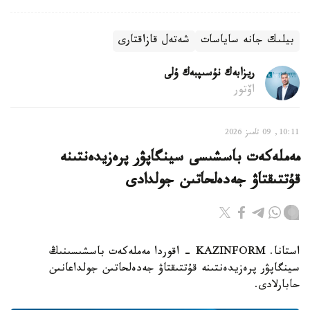
بيلىك جانە ساياسات
شەتەل قازاقتارى
ريزابەك نۇسىپبەك ۇلى
اۆتور
10:11, 09 تامىز 2026
مەملەكەت باسشىسى سينگاپۋر پرەزيدەنتىنە
قۇتتىقتاۋ جەدەلحاتىن جولدادى
استانا. KAZINFORM - اقوردا مەملەكەت باسشىسىنىڭ
سينگاپۋر پرەزيدەنتىنە قۇتتىقتاۋ جەدەلحاتىن جولداعانىن
حابارلادى.