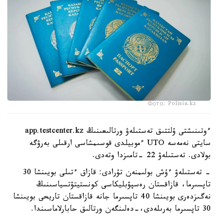
Фото: Polisia.kz
ءوتىنىشتى ۇلتتىق تەستىلەۋ ورتالىعىنىڭ app.testcenter.kz
سايتى نەمەسە UTO ءموبيلدى قوسىمشاسى ارقىلى بەرۋگە
بولادى. تەستىلەۋ 22 -تامىزدا وتەدى.
- تەستىلەۋ ءۇش بولىمنەن تۇرادى: قازاق ءتىلى بويىنشا 30
تاپسىرما، قازاقستان رەسپۋبليكاسى كونستيتۋتسياسىنىڭ
نەگىزدەرى بويىنشا 40 تاپسىرما جانە قازاقستان تاريحى بويىنشا
30 تاپسىرما بەرىلەدى،-دەلىنگەن ورتالىق حابارلاماسىندا.