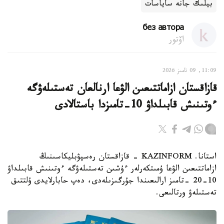
بيلىك جانە ساياسات
без автора
اۆتور
11:09, 09 تامىز 2026
قازاقستان ازاماتتىعىن الۋعا ارنالعان تەستىلەۋگە
ءوتىنىش قابىلداۋ 10-تامىزدا باستالادى
استانا. KAZINFORM - قازاقستان رەسپۋبليكاسىنىڭ
ازاماتتىعىن الۋعا ۇمىتكەرلەر ءۇشىن تەستىلەۋگە ءوتىنىش قابىلداۋ
10-20 -تامىز ارالىعىندا جۇرگىزىلەدى، دەپ حابارلايدى ۇلتتىق
تەستىلەۋ ورتالىعى.