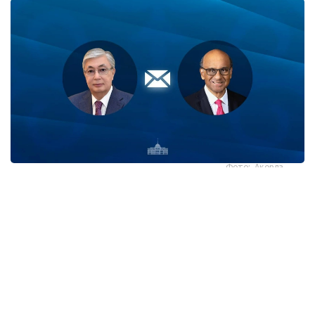
Фото: Ақорда
قاسىم-جومارت توقايەۆ تارمان شانمۋگاراتنام مەن ونىڭ
وتانداستارىن سينگاپۋردىڭ ۇلتتىق مەيرامى - تاۋەلسىزدىك
كۇنىمەن قۇتتىقتادى.
- پرەزيدەنت جەدەلحاتتا بۇل مەرەكە سينگاپۋر حالقى ءۇشىن
ۇلتتىق بىرلىكتىڭ، مەملەكەت دەربەستىگىنىڭ جانە ورنىقتى
دامۋدىڭ ايشىقتى بەلگىسى رەتىندە ەرەكشە مانگە يە ەكەنىن اتاپ