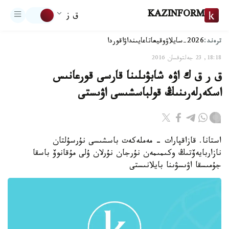
KAZINFORM
ق ز
ترەند:
2026-سايلاۋ
وقيعا
تاعايىنداۋ
اقوردا
18:18, 23 جەلتوقسان 2016
ق ر ق ك اۋە شابۋىلىنا قارسى قورعانىس
اسكەرلەرىنىڭ قولباسشىسى اۋىستى
استانا. قازاقپارات - مەملەكەت باسشىسى نۇرسۇلتان
نازاربايەۆتىڭ وكىمىمەن نۇرجان نۇرلان ۇلى مۇقانوۆ باسقا
جۇمىسقا اۋىسۋىنا بايلانىستى