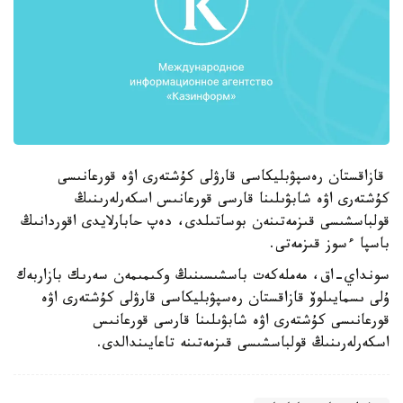
قازاقستان رەسپۋبليكاسى قارۋلى كۇشتەرى اۋە قورعانىسى
كۇشتەرى اۋە شابۋىلىنا قارسى قورعانىس اسكەرلەرىنىڭ
قولباسشىسى قىزمەتىنەن بوساتىلدى، دەپ حابارلايدى اقوردانىڭ
باسپا ءسوز قىزمەتى.
سونداي-اق، مەملەكەت باسشىسىنىڭ وكىمىمەن سەرىك بازاربەك
ۇلى ىسمايىلوۆ قازاقستان رەسپۋبليكاسى قارۋلى كۇشتەرى اۋە
قورعانىسى كۇشتەرى اۋە شابۋىلىنا قارسى قورعانىس
اسكەرلەرىنىڭ قولباسشىسى قىزمەتىنە تاعايىندالدى.