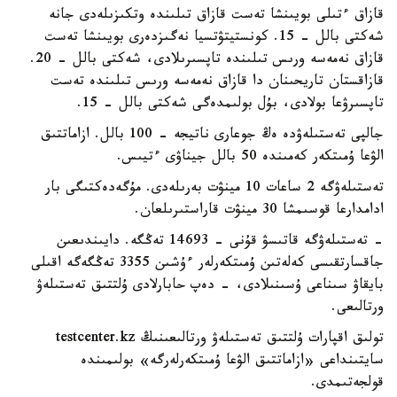
قازاق ءتىلى بويىنشا تەست قازاق تىلىندە وتكىزىلەدى جانە
شەكتى بالل - 15. كونستيتۋتسيا نەگىزدەرى بويىنشا تەست
قازاق نەمەسە ورىس تىلىندە تاپسىرىلادى، شەكتى بالل - 20.
قازاقستان تاريحىنان دا قازاق نەمەسە ورىس تىلىندە تەست
تاپسىرۋعا بولادى، بۇل بولىمدەگى شەكتى بالل - 15.
جالپى تەستىلەۋدە ەڭ جوعارى ناتيجە - 100 بالل. ازاماتتىق
الۋعا ۇمىتكەر كەمىندە 50 بالل جيناۋى ءتيىس.
تەستىلەۋگە 2 ساعات 10 مينۋت بەرىلەدى. مۇگەدەكتىگى بار
ادامدارعا قوسىمشا 30 مينۋت قاراستىرىلعان.
- تەستىلەۋگە قاتىسۋ قۇنى - 14693 تەڭگە. دايىندىعىن
جاقسارتقىسى كەلەتىن ۇمىتكەرلەر ءۇشىن 3355 تەڭگەگە اقىلى
بايقاۋ سىناعى ۇسىنىلادى، - دەپ حابارلادى ۇلتتىق تەستىلەۋ
ورتالىعى.
تولىق اقپارات ۇلتتىق تەستىلەۋ ورتالىعىنىڭ testcenter.kz
سايتىنداعى «ازاماتتىق الۋعا ۇمىتكەرلەرگە» بولىمىندە
قولجەتىمدى.