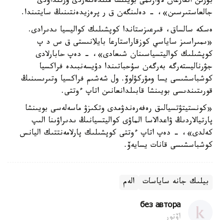
بۇرىن اتقارعان لاۋازىمى بويىنشا مىندەتتەردى ورىنداۋدى
جالعاستىرسىن»، - دەلىنگەن ق ر پرەزيدەنتىنىڭ سايتىندا.
ەسكە سالساق، قىرعىزستاندا كوپشىلىك كواليسيا ىدىرادى.
«ىمىراسىز ساياسي كوزقاراستارعا بايلانىستى ق س د پ
كوپشىلىك كواليتسياسىنان شىعادى»، - دەپ حابارلادى
جۋرناليستەرگە بەرگەن سۇحباتىندا دۇيسەنبىدە فراكسيا
كوشباسشىسى يسا ومۋركۋلوۆ. ول شەشىم فراكسيا وتىرىسىنىڭ
قورىتىندىسى بويىنشا قابىلدانعانىن اتاپ ءوتتى.
«كونستيتۋتسيالىق رەفەرەندۋمدى وتكىزۋ ماسەلەسى بويىنشا
پارتيالاردىڭ ۋاعدالاسا الماۋى كواليتسيانىڭ ىدىراۋىنا الىپ
كەلدى»، - دەپ اتاپ ءوتتى كوپشىلىك پارلامەنتتىك اليانس
كوشباسشىسى قانات يسايەۆ.
بيلىك جانە ساياسات
الەم
без автора
اۆتور