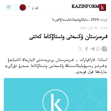
KAZINFORM
ق ز
ترەند:
2026-سايلاۋ
وقيعا
تاعايىنداۋ
اقوردا
15:24, 26 قازان 2016
قىرعىزستان ۇكىمەتى وتستاۆكاعا كەتتى
استانا. قازاقپارات - قىرعىزستان پرەزيدەنتى المازبەك اتامبايەۆ
«قىرعىز رەسپۋبليكاسىنىڭ ۇكىمەتىن وتستاۆكاعا جىبەرۋ تۋرالى»
جارلىققا قول قويدى.