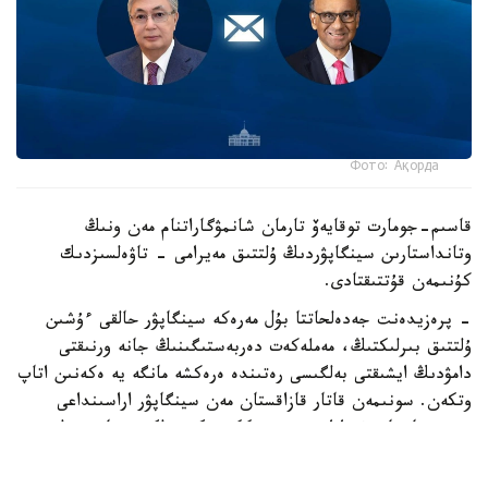
Фото: Ақорда
قاسىم-جومارت توقايەۆ تارمان شانمۋگاراتنام مەن ونىڭ
وتانداستارىن سينگاپۋردىڭ ۇلتتىق مەيرامى - تاۋەلسىزدىك
كۇنىمەن قۇتتىقتادى.
- پرەزيدەنت جەدەلحاتتا بۇل مەرەكە سينگاپۋر حالقى ءۇشىن
ۇلتتىق بىرلىكتىڭ، مەملەكەت دەربەستىگىنىڭ جانە ورنىقتى
دامۋدىڭ ايشىقتى بەلگىسى رەتىندە ەرەكشە مانگە يە ەكەنىن اتاپ
وتكەن. سونىمەن قاتار قازاقستان مەن سينگاپۋر اراسىنداعى
دوستىققا جانە ءوزارا تۇسىنىستىككە نەگىزدەلگەن سان قىرلى
ىنتىماقتاستىق قوس حالىقتىڭ يگىلىگى جولىندا ۇدايى دامي
بەرەتىنىنە سەنىم ءبىلدىردى،-دەلىنگەن اقپاراتتا.