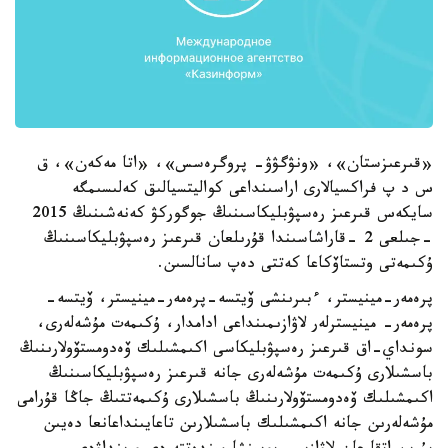
«قىرعىزستان»، «ونۋگۋۋ- پروگرەسس»، «اتا مەكەن»، ق
س د پ فراكسيالارى اراسىنداعى كواليتسيالىق كەلىسىمگە
سايكەس قىرعىز رەسپۋبليكاسىنىڭ جوگوركۋ كەنەشىنىڭ 2015
-جىلعى 2 -قاراشاسىندا قۇرىلعان قىرعىز رەسپۋبليكاسىنىڭ
ۇكىمەتى وتستاۆكاعا كەتتى دەپ سانالسىن.
پرەمەر-مينيستر، ءبىرىنشى ۆيتسە-پرەمەر-مينيستر، ۆيتسە-
پرەمەر- مينيسترلەر لاۋازىمىنداعى ادامدار، ۇكىمەت مۇشەلەرى،
سونداي-اق قىرعىز رەسپۋبليكاسى اكىمشىلىك ۆەدومستۆولارىنىڭ
باسشىلارى ۇكىمەت مۇشەلەرى جانە قىرعىز رەسپۋبليكاسىنىڭ
اكىمشىلىك ۆەدومستۆولارىنىڭ باسشىلارى ۇكىمەتتىڭ جاڭا قۇرامى
مۇشەلەرىن جانە اكىمشىلىك باسشىلارىن تاعايىنداعانعا دەيىن