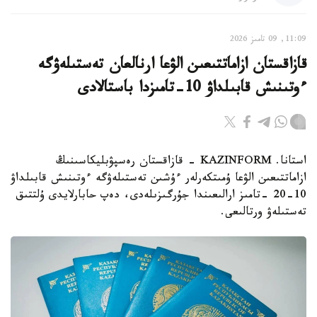
11:09, 09 تامىز 2026
قازاقستان ازاماتتىعىن الۋعا ارنالعان تەستىلەۋگە
ءوتىنىش قابىلداۋ 10-تامىزدا باستالادى
استانا. KAZINFORM - قازاقستان رەسپۋبليكاسىنىڭ
ازاماتتىعىن الۋعا ۇمىتكەرلەر ءۇشىن تەستىلەۋگە ءوتىنىش قابىلداۋ
10-20 -تامىز ارالىعىندا جۇرگىزىلەدى، دەپ حابارلايدى ۇلتتىق
تەستىلەۋ ورتالىعى.