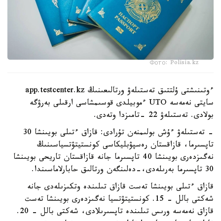
Фото: Polisia.kz
ءوتىنىشتى ۇلتتىق تەستىلەۋ ورتالىعىنىڭ app.testcenter.kz
سايتى نەمەسە UTO ءموبيلدى قوسىمشاسى ارقىلى بەرۋگە
بولادى. تەستىلەۋ 22 -تامىزدا وتەدى.
- تەستىلەۋ ءۇش بولىمنەن تۇرادى: قازاق ءتىلى بويىنشا 30
تاپسىرما، قازاقستان رەسپۋبليكاسى كونستيتۋتسياسىنىڭ
نەگىزدەرى بويىنشا 40 تاپسىرما جانە قازاقستان تاريحى بويىنشا
30 تاپسىرما بەرىلەدى،-دەلىنگەن ورتالىق حابارلاماسىندا.
قازاق ءتىلى بويىنشا تەست قازاق تىلىندە وتكىزىلەدى جانە
شەكتى بالل - 15. كونستيتۋتسيا نەگىزدەرى بويىنشا تەست
قازاق نەمەسە ورىس تىلىندە تاپسىرىلادى، شەكتى بالل - 20.