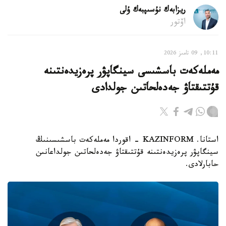
ريزابەك نۇسىپبەك ۇلى
اۆتور
10:11, 09 تامىز 2026
مەملەكەت باسشىسى سينگاپۋر پرەزيدەنتىنە
قۇتتىقتاۋ جەدەلحاتىن جولدادى
استانا. KAZINFORM - اقوردا مەملەكەت باسشىسىنىڭ
سينگاپۋر پرەزيدەنتىنە قۇتتىقتاۋ جەدەلحاتىن جولداعانىن
حابارلادى.