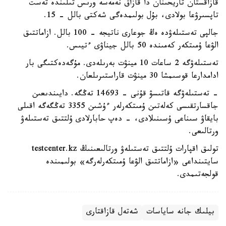
قازاقستان تاريحىنان دا قازاق نەمەسە ورىس تىلىندە تەست
تاپسىرۋعا بولادى، بۇل بولىمدەگى شەكتى بالل - 15.
جالپى تەستىلەۋدە ەڭ جوعارى ناتيجە - 100 بالل. ازاماتتىق
الۋعا ۇمىتكەر كەمىندە 50 بالل جيناۋى ءتيىس.
تەستىلەۋگە 2 ساعات 10 مينۋت بەرىلەدى. مۇگەدەكتىگى بار
ادامدارعا قوسىمشا 30 مينۋت قاراستىرىلعان.
- تەستىلەۋگە قاتىسۋ قۇنى - 14693 تەڭگە. دايىندىعىن
جاقسارتقىسى كەلەتىن ۇمىتكەرلەر ءۇشىن 3355 تەڭگەگە اقىلى
بايقاۋ سىناعى ۇسىنىلادى، - دەپ حابارلادى ۇلتتىق تەستىلەۋ
ورتالىعى.
تولىق اقپارات ۇلتتىق تەستىلەۋ ورتالىعىنىڭ testcenter.kz
سايتىنداعى «ازاماتتىق الۋعا ۇمىتكەرلەرگە» بولىمىندە
قولجەتىمدى.
بيلىك جانە ساياسات
شەتەل قازاقتارى