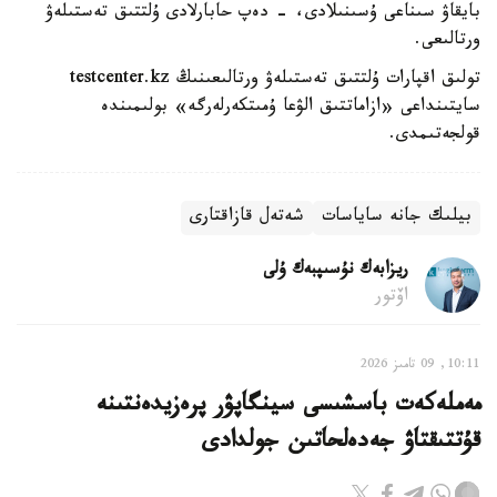
بايقاۋ سىناعى ۇسىنىلادى، - دەپ حابارلادى ۇلتتىق تەستىلەۋ
ورتالىعى.
تولىق اقپارات ۇلتتىق تەستىلەۋ ورتالىعىنىڭ testcenter.kz
سايتىنداعى «ازاماتتىق الۋعا ۇمىتكەرلەرگە» بولىمىندە
قولجەتىمدى.
بيلىك جانە ساياسات
شەتەل قازاقتارى
ريزابەك نۇسىپبەك ۇلى
اۆتور
10:11, 09 تامىز 2026
مەملەكەت باسشىسى سينگاپۋر پرەزيدەنتىنە
قۇتتىقتاۋ جەدەلحاتىن جولدادى