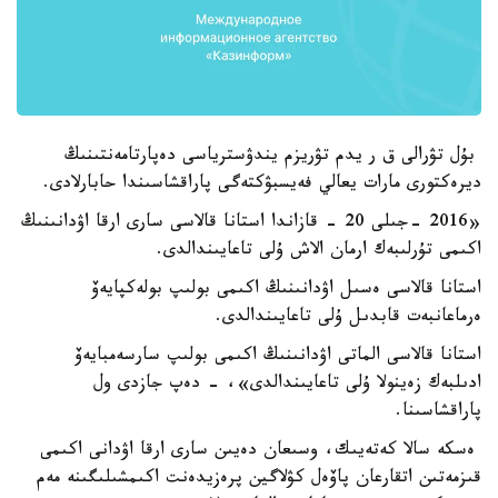
بۇل تۋرالى ق ر يدم تۋريزم يندۋسترياسى دەپارتامەنتىنىڭ
ديرەكتورى مارات يعالي فەيسبۋكتەگى پاراقشاسىندا حابارلادى.
«2016 -جىلى 20 - قازاندا استانا قالاسى سارى ارقا اۋدانىنىڭ
اكىمى تۇرلىبەك ارمان الاش ۇلى تاعايىندالدى.
استانا قالاسى ەسىل اۋدانىنىڭ اكىمى بولىپ بولەكپايەۆ
ەرماعانبەت قابدىل ۇلى تاعايىندالدى.
استانا قالاسى الماتى اۋدانىنىڭ اكىمى بولىپ سارسەمبايەۆ
ادىلبەك زەينولا ۇلى تاعايىندالدى»، - دەپ جازدى ول
پاراقشاسىنا.
ەسكە سالا كەتەيىك، وسىعان دەيىن سارى ارقا اۋدانى اكىمى
قىزمەتىن اتقارعان پاۆەل كۋلاگين پرەزيدەنت اكىمشىلىگىنە مەم