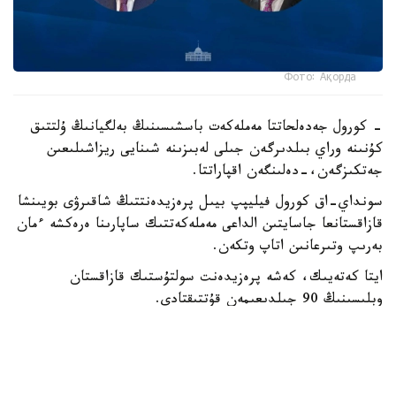
Фото: Ақорда
- كورول جەدەلحاتتا مەملەكەت باسشىسىنىڭ بەلگيانىڭ ۇلتتىق
كۇنىنە وراي بىلدىرگەن جىلى لەبىزىنە شىنايى ريزاشىلىعىن
جەتكىزگەن،-دەلىنگەن اقپاراتتا.
سونداي-اق كورول فيليپپ بيىل پرەزيدەنتتىڭ شاقىرۋى بويىنشا
قازاقستانعا جاسايتىن الداعى مەملەكەتتىك ساپارىنا ەرەكشە ءمان
بەرىپ وتىرعانىن اتاپ وتكەن.
ايتا كەتەيىك، كەشە پرەزيدەنت سولتۇستىك قازاقستان
وبلىسىنىڭ 90 جىلدىعىمەن قۇتتىقتادى.
بيلىك جانە ساياسات