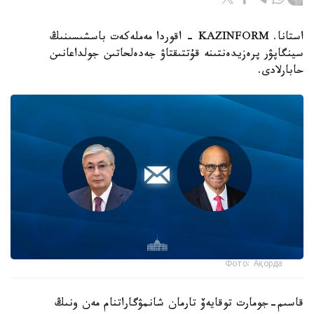
استانا. KAZINFORM - اقوردا مەملەكەت باسشىسىنىڭ
سينگاپۋر پرەزيدەنتىنە قۇتتىقتاۋ جەدەلحاتىن جولداعانىن
حابارلادى.
Фото: Ақорда
قاسىم-جومارت توقايەۆ تارمان شانمۋگاراتنام مەن ونىڭ