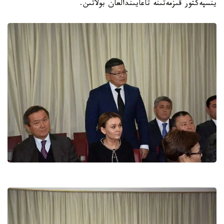
ينسپەكتور قىزمەتىنە تاعايىندالعان بولاتىن.