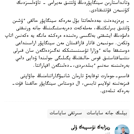
وتانداستارىن سينگاپۋردىڭ ۇلتتىق مەيرامى - تاۋەلسىزدىك
كۇنىمەن قۇتتىقتادى.
- پرەزيدەنت جەدەلحاتتا بۇل مەرەكە سينگاپۋر حالقى ءۇشىن
ۇلتتىق بىرلىكتىڭ، مەملەكەت دەربەستىگىنىڭ جانە ورنىقتى
دامۋدىڭ ايشىقتى بەلگىسى رەتىندە ەرەكشە مانگە يە ەكەنىن اتاپ
وتكەن. سونىمەن قاتار قازاقستان مەن سينگاپۋر اراسىنداعى
دوستىققا جانە ءوزارا تۇسىنىستىككە نەگىزدەلگەن سان قىرلى
ىنتىماقتاستىق قوس حالىقتىڭ يگىلىگى جولىندا ۇدايى دامي
بەرەتىنىنە سەنىم ءبىلدىردى،-دەلىنگەن اقپاراتتا.
قاسىم-جومارت توقايەۆ تارمان شانمۋگاراتنامنىڭ جاۋاپتى
قىزمەتىنە تولايىم تابىس، ال دوستاس سينگاپۋر حالقىنا قۇت-
بەرەكە تىلەدى.
بيلىك جانە ساياسات
سىرتقى ساياسات
ريزابەك نۇسىپبەك ۇلى