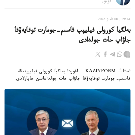
اۆتور
19:14, 08 تامىز 2026
بەلگيا كورولى فيليپپ قاسىم-جومارت توقايەۆقا
جاۋاپ حات جولدادى
استانا. KAZINFORM - اقوردا بەلگيا كورولى فيليپپتىڭ
قاسىم-جومارت توقايەۆقا جاۋاپ حات جولداعانىن حابارلادى.