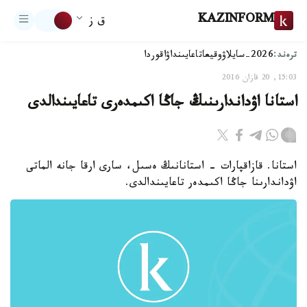
KAZINFORM
ق ز
ترەند:
2026-سايلاۋ
وقيعا
تاعايىنداۋ
اقوردا
15:03, 20 قازان 2016
استانا اۋداندارىنىڭ جاڭا اكىمدەرى تاعايىندالدى
استانا. قازاقپارات - استانانىڭ ەسىل، سارى ارقا جانە الماتى
اۋداندارىنا جاڭا اكىمدەر تاعايىندالدى.