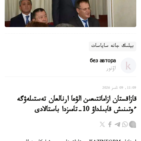
بيلىك جانە ساياسات
без автора
اۆتور
11:09, 09 تامىز 2026
قازاقستان ازاماتتىعىن الۋعا ارنالعان تەستىلەۋگە
ءوتىنىش قابىلداۋ 10-تامىزدا باستالادى