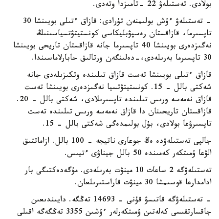
بولادى. تەستىلەۋ 22 -تامىزدا وتەدى.
- تەستىلەۋ ءۇش بولىمنەن تۇرادى: قازاق ءتىلى بويىنشا 30
تاپسىرما، قازاقستان رەسپۋبليكاسى كونستيتۋتسياسىنىڭ
نەگىزدەرى بويىنشا 40 تاپسىرما جانە قازاقستان تاريحى بويىنشا
30 تاپسىرما بەرىلەدى،-دەلىنگەن ورتالىق حابارلاماسىندا.
قازاق ءتىلى بويىنشا تەست قازاق تىلىندە وتكىزىلەدى جانە
شەكتى بالل - 15. كونستيتۋتسيا نەگىزدەرى بويىنشا تەست
قازاق نەمەسە ورىس تىلىندە تاپسىرىلادى، شەكتى بالل - 20.
قازاقستان تاريحىنان دا قازاق نەمەسە ورىس تىلىندە تەست
تاپسىرۋعا بولادى، بۇل بولىمدەگى شەكتى بالل - 15.
جالپى تەستىلەۋدە ەڭ جوعارى ناتيجە - 100 بالل. ازاماتتىق
الۋعا ۇمىتكەر كەمىندە 50 بالل جيناۋى ءتيىس.
تەستىلەۋگە 2 ساعات 10 مينۋت بەرىلەدى. مۇگەدەكتىگى بار
ادامدارعا قوسىمشا 30 مينۋت قاراستىرىلعان.
- تەستىلەۋگە قاتىسۋ قۇنى - 14693 تەڭگە. دايىندىعىن
جاقسارتقىسى كەلەتىن ۇمىتكەرلەر ءۇشىن 3355 تەڭگەگە اقىلى