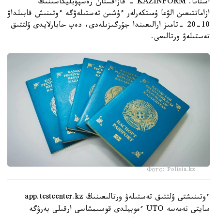
استانا. KAZINFORM - قازاقستان رەسپۋبليكاسىنىڭ
ازاماتتىعىن الۋعا ۇمىتكەرلەر ءۇشىن تەستىلەۋگە ءوتىنىش قابىلداۋ
10-20 -تامىز ارالىعىندا جۇرگىزىلەدى، دەپ حابارلايدى ۇلتتىق
تەستىلەۋ ورتالىعى.
Фото: Polisia.kz
ءوتىنىشتى ۇلتتىق تەستىلەۋ ورتالىعىنىڭ app.testcenter.kz
سايتى نەمەسە UTO ءموبيلدى قوسىمشاسى ارقىلى بەرۋگە