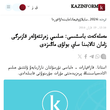
KAZINFORM
ق ز
ترەند:
2026-سايلاۋ
وقيعا
تاعايىنداۋ
اقوردا
13:16, 19 قازان 2016
مەملەكەت باسشىسى: عىلىمي زەرتتەۋلەر قازىرگى
زامان تالابىنا ساي بولۋى ماڭىزدى
استانا. قازاقپارات - ەلباسى نۇرسۇلتان نازاربايەۆ ۇلتتىق عىلىم
اكادەمياسىنىڭ پرەزيدەنتى مۇرات جۇرىنوۆتى قابىلدادى.