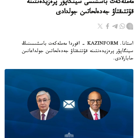
مەملەكەت باسشىسى سينگاپۋر پرەزيدەنتىنە
قۇتتىقتاۋ جەدەلحاتىن جولدادى
استانا. KAZINFORM - اقوردا مەملەكەت باسشىسىنىڭ
سينگاپۋر پرەزيدەنتىنە قۇتتىقتاۋ جەدەلحاتىن جولداعانىن
حابارلادى.