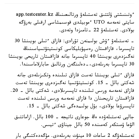
ءوتىنىشتى ۇلتتىق تەستىلەۋ ورتالىعىنىڭ app.testcenter.kz
سايتى نەمەسە UTO ءموبيلدى قوسىمشاسى ارقىلى بەرۋگە
بولادى. تەستىلەۋ 22 -تامىزدا وتەدى.
- تەستىلەۋ ءۇش بولىمنەن تۇرادى: قازاق ءتىلى بويىنشا 30
تاپسىرما، قازاقستان رەسپۋبليكاسى كونستيتۋتسياسىنىڭ
نەگىزدەرى بويىنشا 40 تاپسىرما جانە قازاقستان تاريحى بويىنشا
30 تاپسىرما بەرىلەدى،-دەلىنگەن ورتالىق حابارلاماسىندا.
قازاق ءتىلى بويىنشا تەست قازاق تىلىندە وتكىزىلەدى جانە
شەكتى بالل - 15. كونستيتۋتسيا نەگىزدەرى بويىنشا تەست
قازاق نەمەسە ورىس تىلىندە تاپسىرىلادى، شەكتى بالل - 20.
قازاقستان تاريحىنان دا قازاق نەمەسە ورىس تىلىندە تەست
تاپسىرۋعا بولادى، بۇل بولىمدەگى شەكتى بالل - 15.
جالپى تەستىلەۋدە ەڭ جوعارى ناتيجە - 100 بالل. ازاماتتىق
الۋعا ۇمىتكەر كەمىندە 50 بالل جيناۋى ءتيىس.
تەستىلەۋگە 2 ساعات 10 مينۋت بەرىلەدى. مۇگەدەكتىگى بار