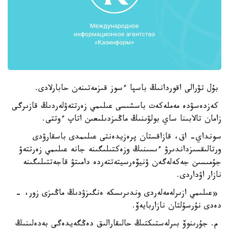
بۇل تۋرالى اقوردانىڭ باسپا ءسوز قىزمەتىنەن حابارلادى.
كەزدەسۋدە مەملەكەت باسشىسى عىلىمي زەرتتەۋلەردىڭ قازىرگى
زامان تالابىنا ساي بولۋىنىڭ ماڭىزدىلىعىن اتاپ ءوتتى.
سونداي- اق، قازاقستان پرەزيدەنتى عىلىمدى باسقارۋدى
ورتالىقسىزداندىرۋ ءىسىنىڭ وزەكتىلىگىنە جانە عىلىمي زەرتتەۋ
جۇمىسىن جەكەلەگەن ۋنيۆەرسيتەتتەردە دامىتۋ قاجەتتىلىگىنە
نازار اۋداردى.
«عىلىمي ازىرلەمەلەردى وندىرىسكە ەنگىزۋدىڭ ماڭىزى زور، -
دەدى نۇرسۇلتان نازاربايەۆ.
م. جۇرىنوۆ بىرلەستىكتىڭ حالىقارالىق دەڭگەيدەگى بەدەلىنىڭ