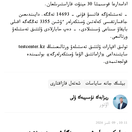
ادامدارعا قوسىمشا 30 مينۋت قاراستىرىلعان.
- تەستىلەۋگە قاتىسۋ قۇنى - 14693 تەڭگە. دايىندىعىن
جاقسارتقىسى كەلەتىن ۇمىتكەرلەر ءۇشىن 3355 تەڭگەگە اقىلى
بايقاۋ سىناعى ۇسىنىلادى، - دەپ حابارلادى ۇلتتىق تەستىلەۋ
ورتالىعى.
تولىق اقپارات ۇلتتىق تەستىلەۋ ورتالىعىنىڭ testcenter.kz
سايتىنداعى «ازاماتتىق الۋعا ۇمىتكەرلەرگە» بولىمىندە
قولجەتىمدى.
بيلىك جانە ساياسات
شەتەل قازاقتارى
ريزابەك نۇسىپبەك ۇلى
اۆتور
10:11, 09 تامىز 2026