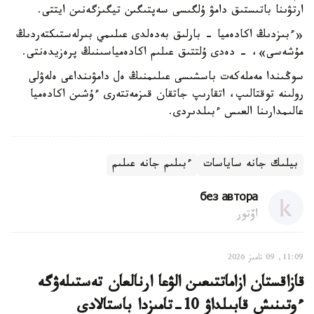
ارتۋىنا باتىستىق دامۋ ۇلگىسى سەپتىگىن تيگىزگەنىن ايتتى.
«ءبىزدىڭ اكادەميا - بارلىق بەدەلدى عىلىمي بىرلەستىكتەردىڭ
مۇشەسى»، - دەدى ۇلتتىق عىلىم اكادەمياسىنىڭ پرەزيدەنتى.
سوڭىندا مەملەكەت باسشىسى عىلىمنىڭ ەل دامۋىنداعى ەلەۋلى
رولىنە توقتالىپ، اتقارىپ جاتقان قىزمەتتەرى ءۇشىن اكادەميا
عالىمدارىنا العىس ءبىلدىردى.
بيلىك جانە ساياسات
ءبىلىم جانە عىلىم
без автора
اۆتور
11:09, 09 تامىز 2026
قازاقستان ازاماتتىعىن الۋعا ارنالعان تەستىلەۋگە
ءوتىنىش قابىلداۋ 10-تامىزدا باستالادى