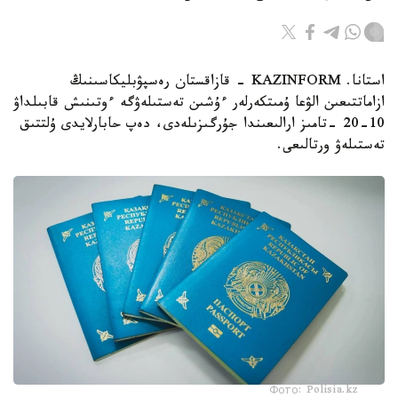
استانا. KAZINFORM - قازاقستان رەسپۋبليكاسىنىڭ
ازاماتتىعىن الۋعا ۇمىتكەرلەر ءۇشىن تەستىلەۋگە ءوتىنىش قابىلداۋ
10-20 -تامىز ارالىعىندا جۇرگىزىلەدى، دەپ حابارلايدى ۇلتتىق
تەستىلەۋ ورتالىعى.
Фото: Polisia.kz