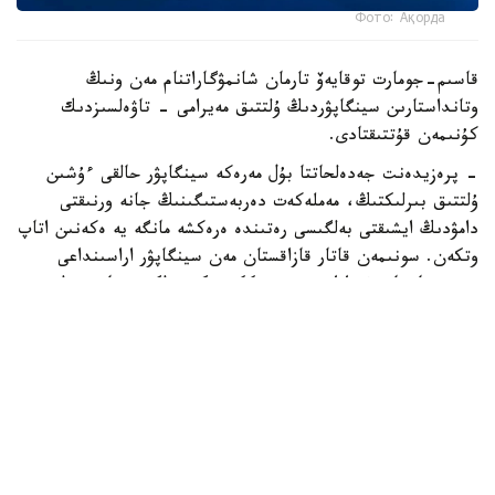
Фото: Ақорда
قاسىم-جومارت توقايەۆ تارمان شانمۋگاراتنام مەن ونىڭ
وتانداستارىن سينگاپۋردىڭ ۇلتتىق مەيرامى - تاۋەلسىزدىك
كۇنىمەن قۇتتىقتادى.
- پرەزيدەنت جەدەلحاتتا بۇل مەرەكە سينگاپۋر حالقى ءۇشىن
ۇلتتىق بىرلىكتىڭ، مەملەكەت دەربەستىگىنىڭ جانە ورنىقتى
دامۋدىڭ ايشىقتى بەلگىسى رەتىندە ەرەكشە مانگە يە ەكەنىن اتاپ
وتكەن. سونىمەن قاتار قازاقستان مەن سينگاپۋر اراسىنداعى
دوستىققا جانە ءوزارا تۇسىنىستىككە نەگىزدەلگەن سان قىرلى
ىنتىماقتاستىق قوس حالىقتىڭ يگىلىگى جولىندا ۇدايى دامي
بەرەتىنىنە سەنىم ءبىلدىردى،-دەلىنگەن اقپاراتتا.
قاسىم-جومارت توقايەۆ تارمان شانمۋگاراتنامنىڭ جاۋاپتى
قىزمەتىنە تولايىم تابىس، ال دوستاس سينگاپۋر حالقىنا قۇت-
بەرەكە تىلەدى.