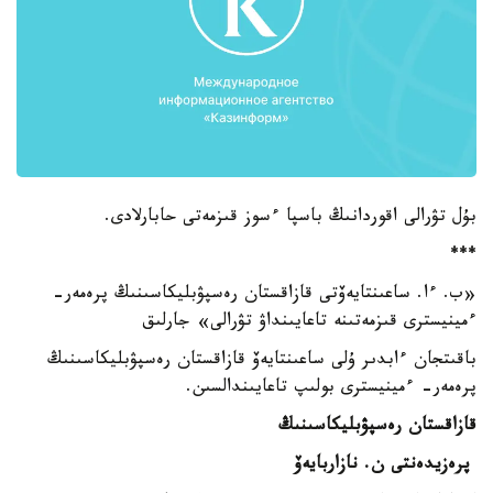
بۇل تۋرالى اقوردانىڭ باسپا ءسوز قىزمەتى حابارلادى.
***
«ب. ءا. ساعىنتايەۆتى قازاقستان رەسپۋبليكاسىنىڭ پرەمەر-
ءمينيسترى قىزمەتىنە تاعايىنداۋ تۋرالى» جارلىق
باقىتجان ءابدىر ۇلى ساعىنتايەۆ قازاقستان رەسپۋبليكاسىنىڭ
پرەمەر- ءمينيسترى بولىپ تاعايىندالسىن.
قازاقستان رەسپۋبليكاسىنىڭ
پرەزيدەنتى ن. نازاربايەۆ