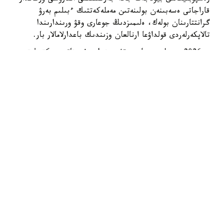
قاراجاتى ەسەبىنەن بولىنەتىن مەملەكەتتىك ءبىلىم بەرۋ
گرانتتارىنان بولەك، ەلىمىزدىڭ جوعارى وقۋ ورىندارىندا
تالاپكەرلەردى قولداۋعا ارنالعان وزىندىك باعدارلامالار بار.
- 2026 -جىلى جوعارى وقۋ ورىندارى ۇسىناتىن رەكتورلىق،
ۋنيۆەرسيتەتتىك جانە ىشكى ءبىلىم بەرۋ گرانتتارىنىڭ جالپى
سانى ەكى مىڭنان اسادى. گرانتتاردى بەرۋ تالاپتارىن ءار
ۋنيۆەرسيتەت دەربەس بەلگىلەيدى. ىرىكتەۋ كەزىندە ۇلتتىق
ءبىرىڭعاي تەستىلەۋ ناتيجەلەرى، اكادەميالىق جەتىستىكتەر،
«التىن بەلگى» يەگەرى بولۋى، وليمپيادالار مەن عىلىمي،
شىعارماشىلىق جانە سپورتتىق جارىستارداعى ناتيجەلەر،
سونداي-اق تالاپكەردىڭ الەۋمەتتىك جاعدايى ەسكەرىلەدى، -
دەلىنگەن مينيسترلىك مالىمەتىندە.
ەڭ ءىرى باعدارلامالاردىڭ ءبىرى قوجا احمەت ياساۋي اتىنداعى
حالىقارالىق قازاق-تۇرىك ۋنيۆەرسيتەتىندە جۇزەگە اسىرىلادى.
2026-2027 وقۋ جىلىنا تۇركيا رەسپۋبليكاسى تاراپىنان 500
ءداستۇرلى ءبىلىم بەرۋ كۆوتاسى بولىنگەن. قۇجاتتار 2026-
جىلعى 10-15-تامىز ارالىعىندا قابىلدانادى. كونكۋرسقا