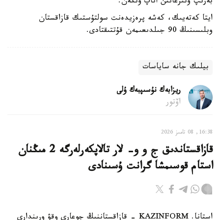
بەرىپ وتىرعانىن اتاپ وتكەن.
ايتا كەتەيىك، كەشە پرەزيدەنت سولتۇستىك قازاقستان
وبلىسىنىڭ 90 جىلدىعىمەن قۇتتىقتادى.
بيلىك جانە ساياسات
ريزابەك نۇسىپبەك ۇلى
اۆتور
16:38, 08 تامىز 2026
قازاقستاندىق ج و و- لار تالاپكەرلەرگە 2 مىڭنان
استام قوسىمشا گرانت ۇسىنادى
استانا. KAZINFORM - قازاقستاننىڭ جوعارى وقۋ ورىندارى