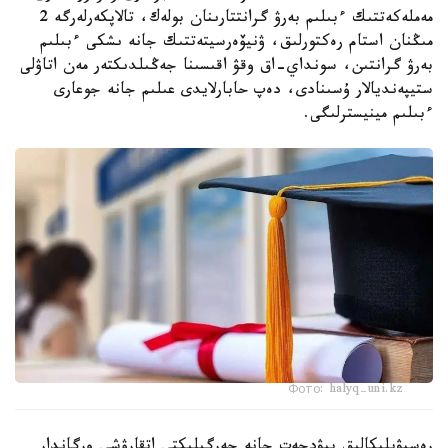
مەملەكەتتىك ءبىلىم بەرۋ گرانتتارىنان بولەك، تالاپكەرلەرگە 2
مىڭنان استام رەكتورلىق، ۋنيۆەرسيتەتتىك جانە ىشكى ءبىلىم
بەرۋ گرانتىن، سونداي-اق وقۋ اقىسىنا جەڭىلدىكتەر مەن اتاۋلى
ستيپەنديالار ۇسىنادى، دەپ حابارلايدى عىلىم جانە جوعارى
ءبىلىم مينيسترلىگى.
Фото: halyq-uni.kz
رەسپۋبليكالىق بيۋدجەت جانە جەرگىلىكتى اتقارۋشى ورگاندار