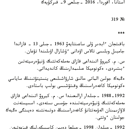
استانا، اقوردا، 2016 -جىلعى 9- قىركۇيەك
№ 319
***
باقىتجان ءابدىر ۇلى ساعىنتايەۆ 1963 -جىلى 13 - قازاندا
جامبىل وبلىسى تالاس اۋدانى ءۇشارال اۋىلىندا تۋعان.
س. م. كيروۆ اتىنداعى قازاق مەملەكەتتىك ۋنيۆەرسيتەتىن
ءبىتىردى، ەكونوميكا عىلىمدارىنىڭ كانديداتى.
ەڭبەك جولىن الماتى حالىق شارۋاشىلىعى ينستيتۋتىنىڭ ساياسي
ەكونوميكا كافەدراسىنىڭ وقىتۋشىسى بولىپ باستادى.
1988-1992 -جىلدار ارالىعىندا س. م. كيروۆ اتىنداعى قازاق
مەملەكەتتىك ۋنيۆەرسيتەتىندە جۇمىس ىستەدى، اسسيستەنت
لاۋازىمىنان الەۋمەتتانۋ كافەدراسىنىڭ دوتسەنتىنە دەيىنگى ەڭبەك
جولىنان ءوتتى.
1992 -جىلدان 1998 -جىلعا دەيىن كاسىپكەرلىك قىزمەتپەن