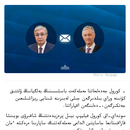
Фото: Ақорда
- كورول جەدەلحاتتا مەملەكەت باسشىسىنىڭ بەلگيانىڭ ۇلتتىق
كۇنىنە وراي بىلدىرگەن جىلى لەبىزىنە شىنايى ريزاشىلىعىن
جەتكىزگەن،-دەلىنگەن اقپاراتتا.
سونداي-اق كورول فيليپپ بيىل پرەزيدەنتتىڭ شاقىرۋى بويىنشا
قازاقستانعا جاسايتىن الداعى مەملەكەتتىك ساپارىنا ەرەكشە ءمان