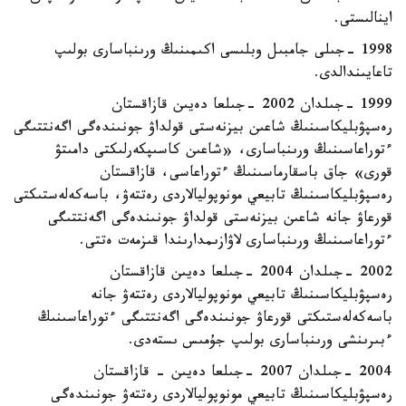
اينالىستى.
1998 -جىلى جامبىل وبلىسى اكىمىنىڭ ورىنباسارى بولىپ
تاعايىندالدى.
1999 -جىلدان 2002 -جىلعا دەيىن قازاقستان
رەسپۋبليكاسىنىڭ شاعىن بيزنەستى قولداۋ جونىندەگى اگەنتتىگى
ءتوراعاسىنىڭ ورىنباسارى، «شاعىن كاسىپكەرلىكتى دامىتۋ
قورى» جاق باسقارماسىنىڭ ءتوراعاسى، قازاقستان
رەسپۋبليكاسىنىڭ تابيعي مونوپوليالاردى رەتتەۋ، باسەكەلەستىكتى
قورعاۋ جانە شاعىن بيزنەستى قولداۋ جونىندەگى اگەنتتىگى
ءتوراعاسىنىڭ ورىنباسارى لاۋازىمدارىندا قىزمەت ەتتى.
2002 -جىلدان 2004 -جىلعا دەيىن قازاقستان
رەسپۋبليكاسىنىڭ تابيعي مونوپوليالاردى رەتتەۋ جانە
باسەكەلەستىكتى قورعاۋ جونىندەگى اگەنتتىگى ءتوراعاسىنىڭ
ءبىرىنشى ورىنباسارى بولىپ جۇمىس ىستەدى.
2004 -جىلدان 2007 -جىلعا دەيىن - قازاقستان
رەسپۋبليكاسىنىڭ تابيعي مونوپوليالاردى رەتتەۋ جونىندەگى