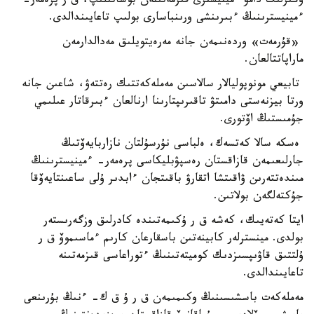
وڭىرلىك دامۋ ءمينيسترى قىزمەتىنەن بوساتىلىپ، ق ر پرەمەر-
ءمينيسترىنىڭ ءبىرىنشى ورىنباسارى بولىپ تاعايىندالدى.
«قۇرمەت» وردەنىمەن جانە مەرەيتويلىق مەدالدارمەن
ماراپاتتالعان.
تابيعي مونوپوليالار سالاسىن مەملەكەتتىك رەتتەۋ، شاعىن جانە
ورتا بيزنەستى دامىتۋ تاقىرىپتارىنا ارنالعان ءبىرقاتار عىلىمي
جۇمىستىڭ اۆتورى.
ەسكە سالا كەتسەك، ەلباسى نۇرسۇلتان نازاربايەۆتىڭ
جارلىعىمەن قازاقستان رەسپۋبليكاسى پرەمەر- ءمينيسترىنىڭ
مىندەتتەرىن ۋاقىتشا اتقارۋ باقىتجان ءابدىر ۇلى ساعىنتايەۆقا
جۇكتەلگەن بولاتىن.
ايتا كەتەيىك، كەشە ق ر ۇكىمەتىندە كادرلىق وزگەرىستەر
بولدى. مينسترلەر كابينەتىن باسقارعان كارىم ءماسىموۆ ق ر
ۇلتتىق قاۋىپسىزدىك كوميتەتىنىڭ ءتوراعاسى قىزمەتىنە
تاعايىندالدى.
مەملەكەت باسشىسىنىڭ وكىمىمەن ق ر ۇ ق ك- ءنىڭ بۇرىنعى