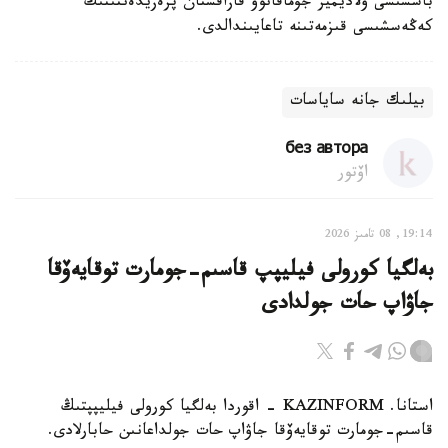
باسشىسى ۆلاديمير جۇماقانوۆ قازاقستان پرەزيدەنتىنىڭ
كەڭەسشىسى قىزمەتىنە تاعايىندالدى.
بيلىك جانە ساياسات
без автора
اۆتور
19:14, 08 تامىز 2026
بەلگيا كورولى فيليپپ قاسىم-جومارت توقايەۆقا
جاۋاپ حات جولدادى
استانا. KAZINFORM - اقوردا بەلگيا كورولى فيليپپتىڭ
قاسىم-جومارت توقايەۆقا جاۋاپ حات جولداعانىن حابارلادى.