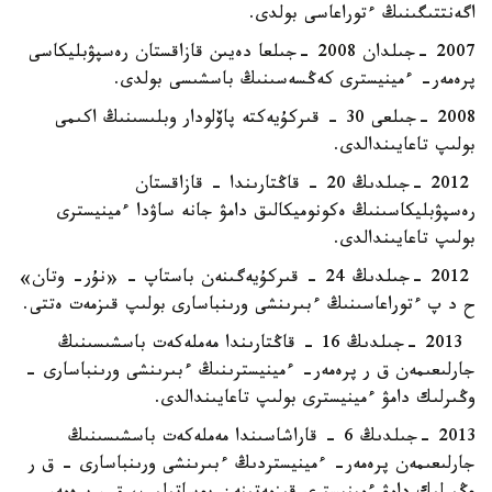
اگەنتتىگىنىڭ ءتوراعاسى بولدى.
2007 -جىلدان 2008 -جىلعا دەيىن قازاقستان رەسپۋبليكاسى
پرەمەر- ءمينيسترى كەڭسەسىنىڭ باسشىسى بولدى.
2008 -جىلعى 30 - قىركۇيەكتە پاۆلودار وبلىسىنىڭ اكىمى
بولىپ تاعايىندالدى.
2012 -جىلدىڭ 20 - قاڭتارىندا - قازاقستان
رەسپۋبليكاسىنىڭ ەكونوميكالىق دامۋ جانە ساۋدا ءمينيسترى
بولىپ تاعايىندالدى.
2012 -جىلدىڭ 24 - قىركۇيەگىنەن باستاپ - «نۇر- وتان»
ح د پ ءتوراعاسىنىڭ ءبىرىنشى ورىنباسارى بولىپ قىزمەت ەتتى.
2013 -جىلدىڭ 16 - قاڭتارىندا مەملەكەت باسشىسىنىڭ
جارلىعىمەن ق ر پرەمەر- ءمينيسترىنىڭ ءبىرىنشى ورىنباسارى -
وڭىرلىك دامۋ ءمينيسترى بولىپ تاعايىندالدى.
2013 -جىلدىڭ 6 - قاراشاسىندا مەملەكەت باسشىسىنىڭ
جارلىعىمەن پرەمەر- ءمينيستردىڭ ءبىرىنشى ورىنباسارى - ق ر