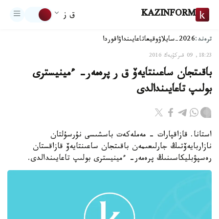
KAZINFORM
ق ز
ترەند:
2026-سايلاۋ
وقيعا
تاعايىنداۋ
اقوردا
18:23, 09 قىركۇيەك 2016
باقىتجان ساعىنتايەۆ ق ر پرەمەر- ءمينيسترى
بولىپ تاعايىندالدى
استانا. قازاقپارات - مەملەكەت باسشىسى نۇرسۇلتان
نازاربايەۆتىڭ جارلىعىمەن باقىتجان ساعىنتايەۆ قازاقستان
رەسپۋبليكاسىنىڭ پرەمەر- ءمينيسترى بولىپ تاعايىندالدى.