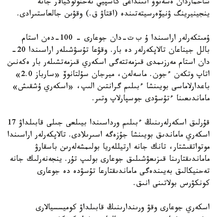
شاحماردان ەسەنوۆ اتىنداعى كاسپيي تەحنولوگيالار جانە
ينجينيرينگ ۋنيۆەرسيتەتىندە (اقتاۋ ق.) وقۋىن جالعاستىرادى.
ۇمىتكەرلەر اراسىندا ۇ ب ت-دان جوعارى – 100-دەن استام
بالل جيناعان تالاپكەرلەر دە بار. وقۋعا تۇسۋشىلەر اراسىندا 20-
دان استام مەرزىمدى قىزمەتتەگى اسكەري قىزمەتشىلەر بار ەكەنىن
اتاپ وتكەن ءجون. ماسەلەن، ميرجان سۇلتانوۆ «سارباز 2.0»
باعدارلاماسى بويىنشا ءبىلىم گرانتىن الىپ، «اسكەري ۇشقىش»
ماماندىعىنا ءتۇسۋدى جوسپارلاپ وتىر.
قۇرلىق اسكەرلەرىنىڭ ءبىلىم ورداسىندا بيىلعى جىلى قابىلداۋ 17
اسكەري ماماندىق بويىنشا جۇزەگە اسىرىلادى. تالاپكەرلەر اراسىندا
موتواتقىشتار، تانك جانە ارتيللەريا بولىمشەلەرىن باسقارۋ
ماماندىقتارىنا قىزىعۋشىلىق جوعارى بولىپ تۇر. ينجەنەرلىك جانە
تەحنيكالىق بەيىندەگى ماماندىقتارعا تۇسۋدە دە جوعارى
كونكۋرس بولاتىنى انىق.
اسكەري جوعارى وقۋ ورىندارىنىڭ قابىلداۋ كوميسسيالارى