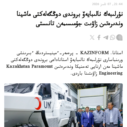
21:44, 07 تامىز 2026
نۇرلىبەك نالىبايەۆ بروندى دوڭگەلەكتى ماشينا
وندىرەتىن زاۋىت جۇمىسىمەن تانىستى
استانا. KAZINFORM - پرەمەر-ءمينيستردىڭ ءبىرىنشى
ورىنباسارى نۇرلىبەك نالىبايەۆ استاناداعى بروندى دوڭگەلەكتى
ماشينا مەن ارنايى تەحنيكا وندىرەتىن Kazakhstan Paramount
Engineering زاۋىتىنا باردى.