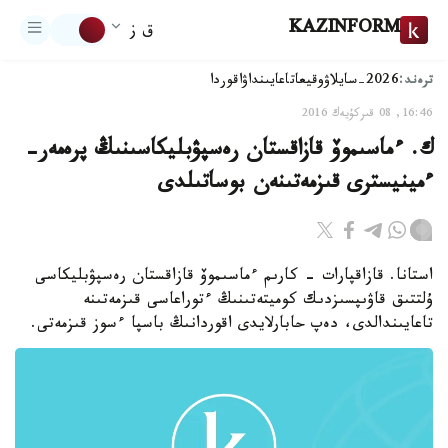
KAZINFORM
ق ز
ترەند:
2026-سايلاۋ
وقيعا
تاعايىنداۋ
اقوردا
16:46, 08 قىركۇيەك 2016
ك. ءماسىموۆ قازاقستان رەسپۋبليكاسىنىڭ پرەمەر-
ءمينيسترى قىزمەتىنەن بوساتىلدى
استانا. قازاقپارات - كارىم ءماسىموۆ قازاقستان رەسپۋبليكاسى
ۇلتتىق قاۋىپسىزدىك كوميتەتىنىڭ ءتوراعاسى قىزمەتىنە
تاعايىندالدى، دەپ حابارلايدى اقوردانىڭ باسپا ءسوز قىزمەتى.