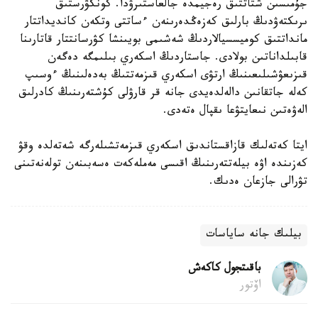
جۇمىسىن شتاتتىق رەجيمدە جالعاستىرۋدا. كونكۋرستىق
ىرىكتەۋدىڭ بارلىق كەزەڭدەرىنەن ءساتتى وتكەن كانديداتتار
مانداتتىق كوميسسيالاردىڭ شەشىمى بويىنشا كۋرسانتتار قاتارىنا
قابىلداناتىن بولادى. جاستاردىڭ اسكەري بىلىمگە دەگەن
قىزىعۋشىلىعىنىڭ ارتۋى اسكەري قىزمەتتىڭ بەدەلىنىڭ ءوسىپ
كەلە جاتقانىن دالەلدەيدى جانە قر قارۋلى كۇشتەرىنىڭ كادرلىق
الەۋەتىن نىعايتۋعا ىقپال ەتەدى.
ايتا كەتەلىك قازاقستاندىق اسكەري قىزمەتشىلەرگە شەتەلدە وقۋ
كەزىندە اۋە بيلەتتەرىنىڭ اقىسى مەملەكەت ەسەبىنەن تولەنەتىنى
تۋرالى جازعان ەدىك.
بيلىك جانە ساياسات
باقىتجول كاكەش
اۆتور