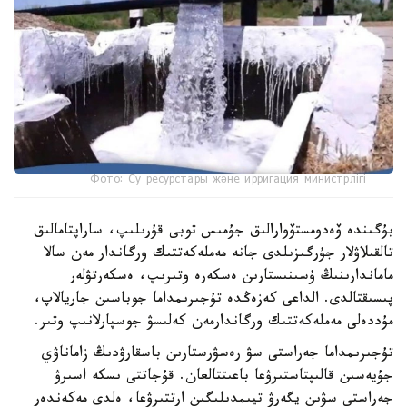
Фото: Су ресурстары және ирригация министрлігі
بۇگىندە ۆەدومستۆوارالىق جۇمىس توبى قۇرىلىپ، ساراپتامالىق
تالقىلاۋلار جۇرگىزىلدى جانە مەملەكەتتىك ورگاندار مەن سالا
ماماندارىنىڭ ۇسىنىستارىن ەسكەرە وتىرىپ، ەسكەرتۋلەر
پىسىقتالدى. الداعى كەزەڭدە تۇجىرىمداما جوباسىن جاريالاپ،
مۇددەلى مەملەكەتتىك ورگاندارمەن كەلىسۋ جوسپارلانىپ وتىر.
تۇجىرىمداما جەراستى سۋ رەسۋرستارىن باسقارۋدىڭ زاماناۋي
جۇيەسىن قالىپتاستىرۋعا باعىتتالعان. قۇجاتتى ىسكە اسىرۋ
جەراستى سۋىن يگەرۋ تيىمدىلىگىن ارتتىرۋعا، ەلدى مەكەندەر