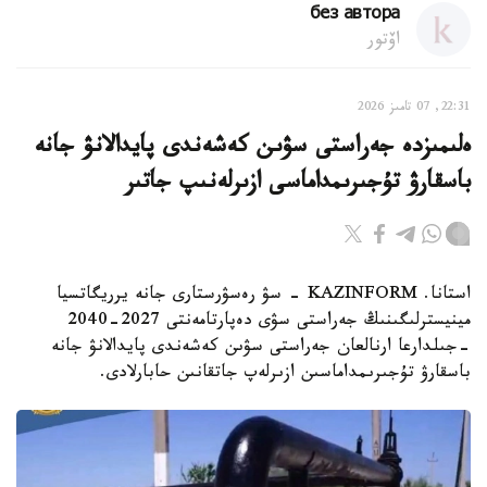
без автора
اۆتور
22:31, 07 تامىز 2026
ەلىمىزدە جەراستى سۋىن كەشەندى پايدالانۋ جانە
باسقارۋ تۇجىرىمداماسى ازىرلەنىپ جاتىر
استانا. KAZINFORM - سۋ رەسۋرستارى جانە يرريگاتسيا
مينيسترلىگىنىڭ جەراستى سۋى دەپارتامەنتى 2027-2040
-جىلدارعا ارنالعان جەراستى سۋىن كەشەندى پايدالانۋ جانە
باسقارۋ تۇجىرىمداماسىن ازىرلەپ جاتقانىن حابارلادى.