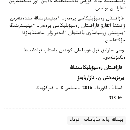
ۇكىمەتىنىڭ جاڭا قۇرامى بەكىتىلگەنگە دەيىن ءوز مىندەتتەرىن
اتقاراتىن بولسىن.
قازاقستان رەسپۋبليكاسى پرەمەر- ءمينيسترىنىڭ مىندەتتەرىن
ۋاقىتشا اتقارۋ قازاقستان رەسپۋبليكاسى پرەمەر- ءمينيسترىنىڭ
ءبىرىنشى ورىنباسارى باقىتجان ءابدىر ۇلى ساعىنتايەۆقا
جۇكتەلسىن.
وسى جارلىق قول قويىلعان كۇننەن باستاپ قولدانىسقا
ەنگىزىلەدى.
قازاقستان رەسپۋبليكاسىنىڭ
پرەزيدەنتى ن. نازاربايەۆ
استانا، اقوردا، 2016 -جىلعى 8 - قىركۇيەك
№ 318
بيلىك جانە ساياسات
قوعام