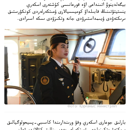
بيگەلدينوۆ اتىنداعى اۋە قورعانىسى كۇشتەرى اسكەري
ينستيتۋتىنىڭ قابىلداۋ كوميسسيالارى ۇمىتكەرلەردى كونكۋرستىق
ىرىكتەۋدى ۇيىمداستىرۋدى جانە وتكىزۋدى ىسكە اسىرادى.
Фото: Қорғаныс министрлігі
بارلىق جوعارى اسكەري وقۋ ورىندارىندا كاسىبي-پسيحولوگيالىق