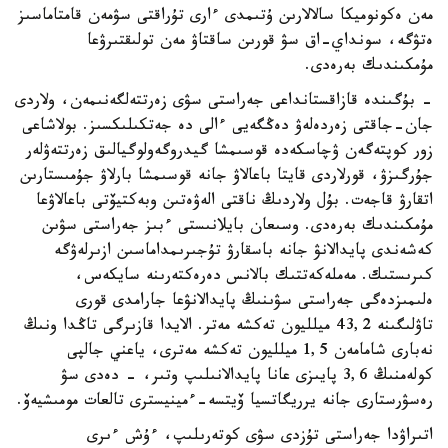
مەن ەكونوميكا سالالارىن ۇتىمدى ءارى تۇراقتى سۋمەن قامتاماسىز
ەتۋگە، سونداي-اق سۋ قورىن ساقتاۋ مەن تولىقتىرۋعا
مۇمكىندىك بەرەدى.
- بۇگىندە قازاقستانداعى جەراستى سۋى زەرتتەلگەنىمەن، ولاردى
جان-جاقتى زەردەلەۋ دەڭگەيى ءالى دە جەتكىلىكسىز. بولاشاعى
زور كوپتەگەن ۋچاسكەدە قوسىمشا گيدروگەولوگيالىق زەرتتەۋلەر
جۇرگىزۋ، قورلاردى قايتا باعالاۋ جانە قوسىمشا بارلاۋ جۇمىستارىن
اتقارۋ قاجەت. بۇل ولاردىڭ ناقتى الەۋەتىن وبەكتيۆتى باعالاۋعا
مۇمكىندىك بەرەدى. وسىعان بايلانىستى ءبىز جەراستى سۋىن
كەشەندى پايدالانۋ جانە باسقارۋ تۇجىرىمداماسىن ازىرلەۋگە
كىرىستىك. مەملەكەتتىك بالانس دەرەكتەرىنە سايكەس،
ەلىمىزدەگى جەراستى سۋىنىڭ پايدالانۋعا جارامدى قورى
تاۋلىگىنە 43,2 ميلليون تەكشە مەتر. الايدا قازىرگى تاڭدا ونىڭ
نەبارى شامامەن 1,5 ميلليون تەكشە مەترى، ياعني جالپى
كولەمنىڭ 3,6 پايىزى عانا پايدالانىلىپ وتىر، - دەدى سۋ
رەسۋرستارى جانە يرريگاتسيا ۆيتسە-ءمينيسترى تالعات مومىشيەۆ.
اتىراۋدا جەراستى تۇزدى سۋى كوتەرىلىپ، ءۇش ءىرى