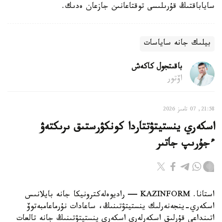
ساياباقتىڭ قۇرىلىسى توقتاعانىن جازعان ەدىك.
بيلىك جانە ساياسات
باقىتجول كاكەش
اۆتور
21:58, 07 تامىز 2026
اسكەري ينستيتۋتتاردا كونكۋرستىق ىرىكتەۋ
ءجۇرىپ جاتىر
استانا. KAZINFORM — راديوەلەكترونيكا جانە بايلانىس
اسكەري-ينجەنەرلىك ينستيتۋتىنىڭ، ساعادات نۇرماعامبەتوۆ
اتىنداعى قۇرلىق اسكەرلەرى اسكەري ينستيتۋتىنىڭ جانە تالعات