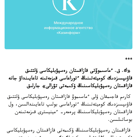
***
«ك. ق. ءماسىموۆتى قازاقستان رەسپۋبليكاسى ۇلتتىق
قاۋىپسىزدىك كوميتەتىنىڭ ءتوراعاسى قىزمەتىنە تاعايىنداۋ جانە
قازاقستان رەسپۋبليكاسىنىڭ ۇكىمەتى تۋرالى» جارلىق
كارىم قاجىمقان ۇلى ءماسىموۆ قازاقستان رەسپۋبليكاسى ۇلتتىق
قاۋىپسىزدىك كوميتەتىنىڭ ءتوراعاسى بولىپ تاعايىندالسىن، ول
قازاقستان رەسپۋبليكاسىنىڭ پرەمەر- ءمينيسترى قىزمەتىنەن
بوساتىلسىن.
قازاقستان رەسپۋبليكاسىنىڭ ۇكىمەتى قازاقستان رەسپۋبليكاسى