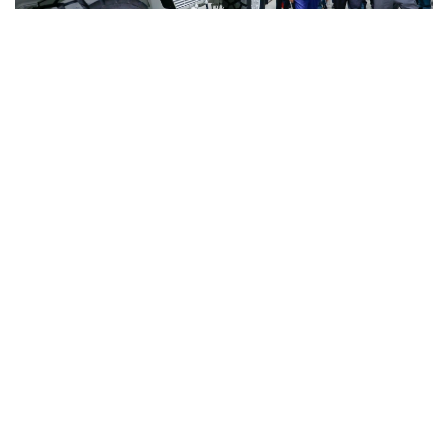
Фото: Солтан Жексенбеков/ Kazinform
كاسىپورىندا Arlan جانە Alan-2 بروندالعان دوڭگەلەكتى
ماشينالارى، Barys جاۋىنگەرلىك بروندى كولىگىنىڭ 4×4, 6×6
جانە 8×8 ولشەمىندەگى مودەلدەرى، سونداي- اق، جۇزەتىن
ءارى دوڭگەلەكتى Terrex-Barys-A 8×8 پلاتفورماسى
شىعارىلادى.