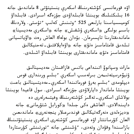
اۋە قورعانىسى كۇشتەرىنىڭ اسكەري ينستيتۋتى 8 ماماندىق جانە
16 بىلىكتىلىك بويىنشا قابىلداۋدى جۇزەگە اسىرادى. قابىلداۋ
كوميسسياسىنا بارلىعى 525 ءوتىنىش كەلىپ ءتۇستى. ولاردىڭ
باسىم بولىگى «اسكەري ۇشقىش» جانە «اسكەري مەديسينا»
ماماندىقتارىنا تاپسىرعان. بۇدان بولەك العاش رەت «اۆياتسيانى
تىلدىق قامتاماسىز ەتۋ» جانە «اۋەايلاقتىق-تەحنيكالىق
قامتاماسىز ەتۋ» ماماندىقتارى بويىنشا قابىلداۋ اشىلدى.
مارات وسپانوۆ اتىنداعى باتىس قازاقستان مەديسينالىق
ۋنيۆەرسيتەتىمەن بىرلەسىپ اسكەري ءبىلىم ورىندارى قوس
ديپلومدى ءبىلىم بەرۋ فورماتىندا اسكەري-مەديتسينالىق باعىت
بويىنشا ماماندار دايارلاۋدى جۇزەگە اسىرادى. سول قاعيدا بويىنشا
بولاشاق اسكەري-تەڭىز كۇشتەرىنىڭ وفيتسەرلەرى دە
دايىندالادى. العاشقى ەكى جىلدا «كورابل شتۋرمانى» جانە
«ديزەلدى ەنەرگەتيكالىق قوندىرعىلار ينجەنەرى» ماماندىعىن
العان كۋرسانتتار اۋە قورعانىسى كۇشتەرى اسكەري ينستيتۋتىنىڭ
بازاسىندا وقۋدان وتەدى، ءۇشىنشى جانە ءتورتىنشى كۋرستاردا