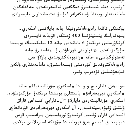
ىرىكتەۋ وتكىزىلدى. ۇمىتكەرلەر مەديسينالىق كۋالاندىرۋدان
ءوتىپ، دەنە شىنىقتىرۋ دەڭگەيى تەكسەرىلەدى. جەكەلەگەن
ماماندىقتار بويىنشا ۇمىتكەرلەر ءتۇسۋ ەمتيحاندارىن تاپسىرادى.
بۇگىنگى تاڭدا راديوەلەكترونيكا جانە بايلانىس اسكەري-
ينجەنەرلىك ينستيتۋتىنا 400 ۇمىتكەر قۇجات تاپسىردى.
كونكۋرستىق ىرىكتەۋ 6 ماماندىق جانە 12 بىلىكتىلىك بويىنشا
جۇرگىزىلەدى. «اقپاراتتى قورعاۋدى ۇيىمداستىرۋ جانە
تەحنولوگياسى» جانە «راديوەلەكتروندىق بارلاۋ مەن
راديوەلەكتروندىق كۇرەستى ۇيىمداستىرۋ» ماماندىقتارى ۇلكەن
قىزىعۋشىلىق تۋدىرىپ وتىر.
سونىمەن قاتار، ج و و-دا «اسكەري جۋرناليستيكا» جانە
«اسكەري ديريجەرلەۋ» باعىتتارى بويىنشا ىرىكتەۋ جۇرگىزىلۋدە.
اسكەري جۋرناليستەردى دايارلاۋ ءال-فارابي اتىنداعى قازاق
ۇلتتىق ۋنيۆەرسيتەتىمەن، ال اسكەري ديريجەرلەردى قۇرمانعازى
اتىنداعى قازاق ۇلتتىق كونسەرۆاتورياسىمەن بىرلەسىپ قوس
ديپلومدىق ءبىلىم بەرۋ فورماتىندا جۇزەگە اسىرىلاتىن بولادى.