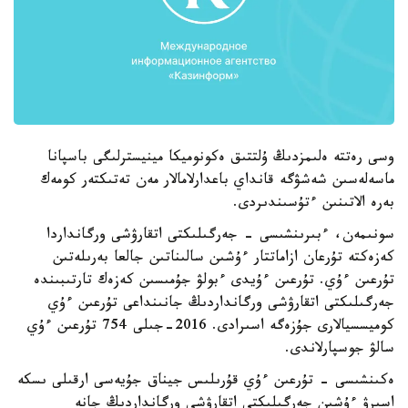
وسى رەتتە ەلىمزدىڭ ۇلتتىق ەكونوميكا مينيسترلىگى باسپانا
ماسەلەسىن شەشۋگە قانداي باعدارلامالار مەن تەتىكتەر كومەك
بەرە الاتىنىن ءتۇسىندىردى.
سونىمەن، ءبىرىنشىسى - جەرگىلىكتى اتقارۋشى ورگانداردا
كەزەكتە تۇرعان ازاماتتار ءۇشىن سالىناتىن جالعا بەرىلەتىن
تۇرعىن ءۇي. تۇرعىن ءۇيدى ءبولۋ جۇمىسىن كەزەك تارتىبىندە
جەرگىلىكتى اتقارۋشى ورگانداردىڭ جانىنداعى تۇرعىن ءۇي
كوميسسيالارى جۇزەگە اسىرادى. 2016-جىلى 754 تۇرعىن ءۇي
سالۋ جوسپارلاندى.
ەكىنشىسى - تۇرعىن ءۇي قۇرىلىس جيناق جۇيەسى ارقىلى ىسكە
اسىرۋ ءۇشىن جەرگىلىكتى اتقارۋشى ورگانداردىڭ جانە