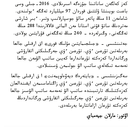
كەز كەلگەن ساناتىنا جۇزەگە اسىرىلادى. 2016-جىلى وسى
باعىت بويىنشا ۇلتتىق قوردان 97 ميلليارد تەڭگە ءبولىندى.
شامامەن 11 مىڭ پاتەر سالۋ جوسپارلانىپ وتىر. ءبىر شارشى
مەتردىڭ ساتۋ قۇنى استانا مەن الماتى قالالارىندا 288 مىڭ
تەڭگەنى، وڭىرلەردە - 240 مىڭ تەڭگەنى قۇرايتىن بولادى.
جەتىنشىسى - «جىلجىمايتىن مۇلىك قورى» اق ارقىلى جالعا
بەرىلەتىن تۇرعىن ءۇي. تۇرعىن ءۇي جەرگىلىكتى اتقارۋشى
ورگانداردا كەزەكتە تۇرعاندارعا كەيىن ساتىپ الۋمەن جالعا
نەمەسە تىكەلەي ساتىپ الۋ جولىمەن ۇسىنىلادى.
سەگىزىنشىسى - «بايتەرەك ديەۆەلوپمەنت» ا ق ارقىلى جالعا
بەرىلەتىن تۇرعىن ءۇي. تۇرعىن ءۇي زاڭناماسىمەن ايقىندالعان
كەزەكتىلىك تارتىبىندە ساتىپ الۋ نەمەسە ساتىپ الۋسىز جالعا
بەرىلەتىن تۇرعىن ءۇي جەرگىلىكتى اتقارۋشى ورگانداردىڭ
كەزەكتە تۇرعان ازاماتتارعا بەرىلەدى.
اۆتور: مارلان جيەمباي