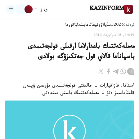
KAZINFORM
ق ز
ترەند:
2026-سايلاۋ
وقيعا
تاعايىنداۋ
اقوردا
14:19, 05 قىركۇيەك 2016
مەملەكەتتىك باعدارلاما ارقىلى قولجەتىمدى
باسپاناعا قالاي قول جەتكىزۋگە بولادى
استانا. قازاقپارات - حالىقتى قولجەتىمدى تۇرعىن ۇيمەن
قامتاماسىز ەتۋ - مەملەكەتتىڭ باستى مىندەتى.