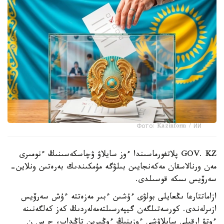
Фото: Kazinform / ИИ
GOV. KZ پلاتفورماسىندا ءوز سايلاۋ ۋچاسكەسىنىڭ ءنومىرى
مەن ورنالاسقان مەكەنجايىن بىلۋگە مۇمكىندىك بەرەتىن ونلاين-
سەرۆيس ىسكە قوسىلدى.
ازاماتتارعا ىڭعايلى بولۋى ءۇشىن ءبىر مەزەتتە ءۇش سەرۆيس
ازىرلەندى. كورسەتىلگەن گيپەرسىلتەمەلەردىڭ كەز كەلگەنىنە
ءوتۋ ارقىلى سايلاۋشى ءوزىنىڭ ءوڭىرىن تاڭداپ، ج س ن