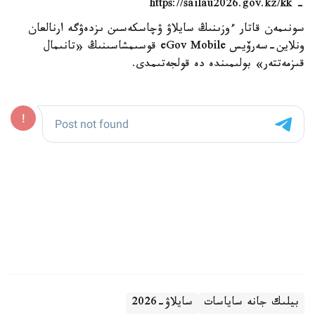
- https://sailau2026.gov.kz/kk
سونىمەن قاتار ءوزىنىڭ سايلاۋ ۋچاسكەسىن ىزدەۋگە ارنالعان
ونلاين-سەرۆيس eGov Mobile قوسىمشاسىنىڭ «تانىمال
قىزمەتتەر» بولىمىندە دە قولجەتىمدى.
بيلىك جانە ساياسات
سايلاۋ-2026