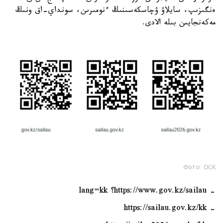
ەنگىزىپ، سايلاۋ ۋچاسكەسىنىڭ ءنومىرىن، سونداي-اق ونىڭ
مەكەنجايىن بىلە الادى.
Фото: ОСК
- https://www.gov.kz/sailau؟ lang=kk
- https://sailau.gov.kz/kk