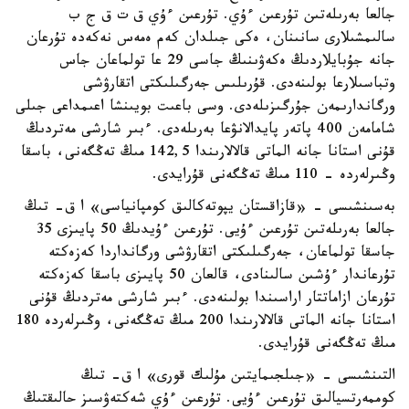
جالعا بەرىلەتىن تۇرعىن ءۇي. تۇرعىن ءۇي ق ت ق ج ب
سالىمشىلارى سانىنان، ەكى جىلدان كەم ەمەس نەكەدە تۇرعان
جانە جۇبايلاردىڭ ەكەۋىنىڭ جاسى 29 عا تولماعان جاس
وتباسىلارعا بولىنەدى. قۇرىلىس جەرگىلىكتى اتقارۋشى
ورگاندارىمەن جۇرگىزىلەدى. وسى باعىت بويىنشا اعىمداعى جىلى
شامامەن 400 پاتەر پايدالانۋعا بەرىلەدى. ءبىر شارشى مەتردىڭ
قۇنى استانا جانە الماتى قالالارىندا 142,5 مىڭ تەڭگەنى، باسقا
وڭىرلەردە - 110 مىڭ تەڭگەنى قۇرايدى.
بەسىنشىسى - «قازاقستان يپوتەكالىق كومپانياسى» ا ق- تىڭ
جالعا بەرىلەتىن تۇرعىن ءۇيى. تۇرعىن ءۇيدىڭ 50 پايىزى 35
جاسقا تولماعان، جەرگىلىكتى اتقارۋشى ورگانداردا كەزەكتە
تۇرعاندار ءۇشىن سالىنادى، قالعان 50 پايىزى باسقا كەزەكتە
تۇرعان ازاماتتار اراسىندا بولىنەدى. ءبىر شارشى مەتردىڭ قۇنى
استانا جانە الماتى قالالارىندا 200 مىڭ تەڭگەنى، وڭىرلەردە 180
مىڭ تەڭگەنى قۇرايدى.
التىنشىسى - «جىلجىمايتىن مۇلىك قورى» ا ق- تىڭ
كوممەرتسيالىق تۇرعىن ءۇيى. تۇرعىن ءۇي شەكتەۋسىز حالىقتىڭ