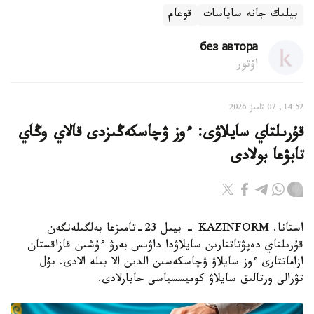
بيلىك جانە ساياسات
قوعام
без автора
اۆتور
14:52, 07 تامىز 2026
قۇرىلتاي سايلاۋى: ءوز ۋچاسكەڭىزدى قالاي وڭاي
تابۋعا بولادى
استانا. KAZINFORM - بيىل 23-تامىزعا بەلگىلەنگەن
قۇرىلتاي دەپۋتاتتارىن سايلاۋدا داۋىس بەرۋ ءۇشىن قازاقستان
ازاماتتارى ءوز سايلاۋ ۋچاسكەسىن الدىن الا بىلە الادى. بۇل
تۋرالى ورتالىق سايلاۋ كوميسسياسى حابارلادى.