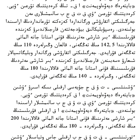
«بايتەرەك ديەۆەلوپمەنت» ا ق- تىڭ كرەديتتىك تۇرعىن ءۇيى.
كرەديتتىك تۇرعىن ءۇي ق ت ق ج ب سالىمشىلارى مەن
جەرگىلىكتى اتقارۋشى ورگانداردا كەزەكتە تۇرعانداردىڭ اراسىندا
بولىنەدى. رەسپۋبليكالىق بيۋدجەتتەن قارجىلاندىرۋ كەزىندە
قۇرىلىستىڭ ءبىر شارشى مەترىنىڭ قۇنى استانا جانە الماتى
قالالارىندا 142,5 مىڭ تەڭگەنى، قالعان وڭىرلەردە 110 مىڭ
تەڭگەنى قۇرايدى. جەرگىلىكتى اتقارۋشى ورگاندار وبليگاتسيالار
شىعارۋ ەسەبىنەن قارجىلاندىرۋ كەزىندە ءبىر شارشى مەتردىڭ
قۇرىلىسىنىڭ قۇنى استانا جانە الماتى قالالارىندا 180 مىڭ
تەڭگەنى، وڭىرلەردە - 140 مىڭ تەڭگەنى قۇرايدى.
ءۇشىنشىسى - ت ۇ ق ج جۇيەسى ارقىلى ىسكە اسىرۋ ءۇشىن
«بايتەرەك ديەۆەلوپمەنت» ا ق كرەديتتىك تۇرعىن ءۇيى.
كرەديتتىك تۇرعىن ءۇي ق ت ۇ ق ج ب سالىمشىلار اراسىندا
بولىنەدى. «بايتەرەك ديەۆەلوپمەنت» ا ق ارقىلى قۇرىلىستىڭ
ءبىر شارشى مەترىنىڭ قۇنى استانا جانە الماتى قالالارىندا 200
مىڭ تەڭگەنى، وڭىرلەردە - 180 مىڭ تەڭگەنى قۇرايدى.
ءتورتىنشىسى - ق ت ۇ ق ج ب ارقىلى جاس وتباسىلار ءۇشىن