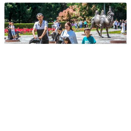
Фото: Александр Павский/Kazinform
ونىڭ ايتۋىنشا، مەملەكەتتىك جاردەماقىلار اتا-انانىڭ ەڭبەك
قىزمەتىنە قاراماستان تاعايىندالادى. ال مەملەكەتتىك الەۋمەتتىك
ساقتاندىرۋ قورىنان تولەنەتىن الەۋمەتتىك تولەمدەر ازاماتتاردىڭ
جوعالتقان تابىسىنىڭ ءبىر بولىگىن وتەۋگە باعىتتالعان.
- ءبىرىنشى، ەكىنشى جانە ءۇشىنشى بالا دۇنيەگە كەلگەن