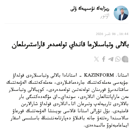
ريزابەك نۇسىپبەك ۇلى
اۆتور
16:44, 06 تامىز 2026
بالالى وتباسىلارعا قانداي تولەمدەر قاراستىرىلعان
استانا. KAZINFORM - استانادا بالالى وتباسىلاردى قولداۋ
جۇيەسى مەملەكەتتىك جاردەماقىلاردى، مەملەكەتتىك الەۋمەتتىك
ساقتاندىرۋ قورىنان تولەنەتىن تولەمدەردى، كوپبالالى وتباسىلار
مەن ماراپاتتالعان انالاردى، سونداي-اق مۇگەدەكتىگى بار
بالالاردى تاربيەلەپ وتىرعان اتا-انالاردى قولداۋ شارالارىن
قامتيدى. بۇل تۋرالى استانا قالاسى بويىنشا الەۋمەتتىك قورعاۋ
سالاسىندا رەتتەۋ جانە باقىلاۋ دەپارتامەنتىنىڭ باسشىسى اسقار
ايماعامبەتوۆ مالىمدەدى.