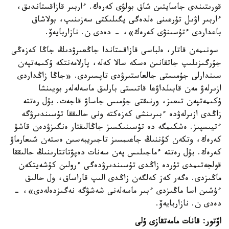
قورىتىندى جاسايتىن شاق بولۋى كەرەك. ءاربىر قازاقستاندىق،
ءاربىر اۋىل تۇرعىنى ەلدەگى يگىلىكتى سەزىنىپ، بولاشاق
باعداردى ءتۇسىنۋى كەرەك»، - دەدى ن. نازاربايەۆ.
سونىمەن قاتار، ەلباسى قازاقستاندا جاڭعىرۋدىڭ جاڭا كەزەڭى
جۇرگىزىلىپ جاتقانىن ەسكە سالا كەلە، پارلامەنتكە ۇكىمەتپەن
سىندارلى جۇمىستى جالعاستىرۋدى تاپسىردى. «جاڭا زاڭداردى
ازىرلەۋ مەن قابىلداۋعا قاتىستى بارلىق ماسەلەلەر بويىنشا
ۇكىمەتپەن تىعىز، ورنىقتى جۇمىس جاساۋ قاجەت. بۇل رەتتە
زاڭدى ازىرلەۋدە ءبىرىنشى كەزەكتە ونى حالىققا تۇسىندىرۋگە
ءتيىسپىز. ەشكىمگە دە تۇسىنىكسىز جاڭالىقتار ەنگىزۋدەن قاشۋ
كەرەك، وتكەن كۇننىڭ جاعىمسىز تاجىريبەسىن ەستەن شىعارماۋ
كەرەك. بۇل رەتتە ءماجىلىس پەن سەنات دەپۋتاتتارىنىڭ حالىققا
قولجەتىمدى تۇردە زاڭدى تۇسىندىرۋدەگى ءرولىن كۇشەيتكەن
ماڭىزدى. ەگەر كەز كەلگەن زاڭدى الىپ قاراساق، ول حالىق
ءۇشىن اسا ماڭىزدى ءبىر ماسەلەنى شەشۋگە نەگىزدەلەدى»، -
دەدى ن. نازاربايەۆ.
اۆتور: قانات مامەتقازى ۇلى