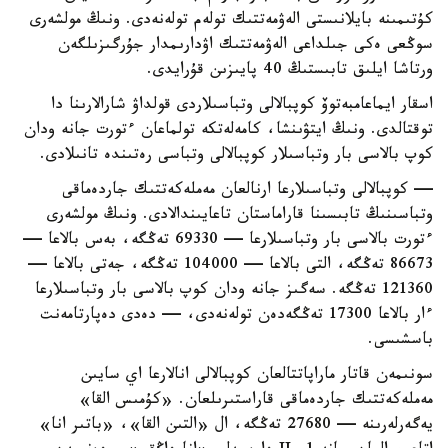
كۇتىمىنە بايلانىستى الەۋمەتتىك تولەم تولەنەدى. ونىڭ مولشەرى
سوڭعى ەكى جىلداعى الەۋمەتتىك اۋدارىمدار جۇرگىزىلگەن
ورتاشا ايلىق تابىستىڭ 40 پايىزىن قۇرايدى.
اسقار ايماعامبەتوۆ كوپبالالى وتباسىلاردى قولداۋ شارالارىنا دا
توقتالدى. ونىڭ ايتۋىنشا، كامەلەتكە تولماعان ءتورت جانە ودان
كوپ بالاسى بار وتباسىلار كوپبالالى وتباسى رەتىندە تانىلادى.
— كوپبالالى وتباسىلارعا ارنالعان مەملەكەتتىك جاردەماقى
وتباسىنىڭ تابىسىنا قاراماستان تاعايىندالادى. ونىڭ مولشەرى
ءتورت بالاسى بار وتباسىلارعا — 69330 تەڭگە، بەس بالاعا —
86673 تەڭگە، التى بالاعا — 104000 تەڭگە، جەتى بالاعا —
121360 تەڭگە. سەگىز جانە ودان كوپ بالاسى بار وتباسىلارعا
ءار بالاعا 17300 تەڭگەدەن تولەنەدى، — دەدى دەپارتامەنت
باسشىسى.
سونىمەن قاتار ماراپاتتالعان كوپبالالى انالارعا اي سايىن
مەملەكەتتىك جاردەماقى قاراستىرىلعان. «كۇمىس القا»
يەگەرلەرىنە — 27680 تەڭگە، ال «التىن القا»، «باتىر انا»