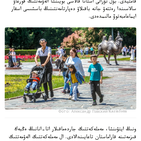
قامتيدى. بۇل تۋرالى استانا قالاسى بويىنشا الەۋمەتتىك قورعاۋ
سالاسىندا رەتتەۋ جانە باقىلاۋ دەپارتامەنتىنىڭ باسشىسى اسقار
ايماعامبەتوۆ مالىمدەدى.
Фото: Александр Павский/Kazinform
ونىڭ ايتۋىنشا، مەملەكەتتىك جاردەماقىلار اتا-انانىڭ ەڭبەك
قىزمەتىنە قاراماستان تاعايىندالادى. ال مەملەكەتتىك الەۋمەتتىك