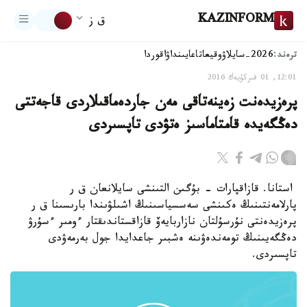
KAZINFORM
ق ز
ترەند:
2026-سايلاۋ
وقيعا
تاعايىنداۋ
اقوردا
12:01, 01 قىركۇيەك 2016
پرەزيدەنت زەينەتاقى مەن جاردەماقىلاردى قاجەتتى
دەڭگەيدە قامتاماسىز ەتۋدى تاپسىردى
استانا. قازاقپارات - بۇگىن التىنشى سايلانعان ق ر
پارلامەنتىنىڭ ەكىنشى سەسسياسىنىڭ اشىلۋىندا بارىسىنا ق ر
پرەزيدەنتى نۇرسۇلتان نازاربايەۆ قازاقستاندىقتار ءومىر ءسۇرۋ
دەڭگەيىنىڭ تومەندەۋىنە ەشبىر جاعدايدا جول بەرمەۋدى
تاپسىردى.