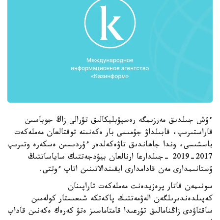
ءۇش جىلدىق مەرزىمگە رەسپۋبليكالىق تۋرالى زاڭ جوباسىن
قاراستىرىپ، قابىلداۋ جۇمىسى بار ەكەنىنە توقتالعان مەملەكەت
باسشىسى، وندا جاھاندىق تاۋەكەلدەر ءۇردىسىن ەسكەرە وتىرىپ
2017-2019 -جىلدارعا ارنالعان بيۋدجەتتىك ساياساتتىڭ
ۇستانىمدارى مەن قادامدارى ايقىندالاتىنىن اتاپ ءوتتى.
سونىمەن قاتار پرەزيدەنت مەملەكەت تاراپىنان
كەپىلدەندىرىلگەن الەۋمەتتىك پاكەتكە شىعىستار كولەمىن
ساقتاۋدى زاڭنامالىق تۇرعىدا قامتاماسىز ەتۋ كەرەك ەكەنىن قاداپ