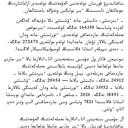
ساقتاندىرۋ قورىنان تولەنەتىن الەۋمەتتىك تولەمدەر ازاماتتاردىڭ
جوعالتقان تابىسىنىڭ ءبىر بولىگىن وتەۋگە باعىتتالعان.
- ءبىرىنشى، ەكىنشى جانە ءۇشىنشى بالا دۇنيەگە كەلگەن
كەزدە وتباسىعا 164350 تەڭگە كولەمىندە ءبىرجولعى
مەملەكەتتىك جاردەماقى تولەنەدى. ءتورتىنشى جانە ودان
كەيىنگى بالالار تۋعان جاعدايدا تولەم مولشەرى 272475 تەڭگە،
- دەدى سپيكەر استانا قالاسىنىڭ كوممۋنيكاتسيالار الاڭىندا.
سونىمەن قاتار ول جۇمىس ىستەمەيتىن اتا-انالارعا بالا ءبىر جارىم
جاسقا تولعانعا دەيىن كۇتىمىنە بايلانىستى مەملەكەتتىك
جاردەماقى بەرىلەدى. بيىل ونىڭ مولشەرى ءبىرىنشى بالاعا -
24912 تەڭگە، ەكىنشى بالاعا — 29454 تەڭگە، ءۇشىنشى
بالاعا - 33952 تەڭگە، ءتورتىنشى جانە ودان كەيىنگى بالالارعا
- 38493 تەڭگە. 2026 -جىلعى 1- تامىزداعى جاعداي بويىنشا
استانا قالاسىندا 7821 وتباسى وسى جاردەماقىنى الىپ وتىر دەپ
اتاپ ءوتتى.
ال جۇمىس ىستەيتىن اتا-انالارعا مەملەكەتتىك الەۋمەتتىك
ساقتاندىرۋ قورىنان بالا ءبىر جارىم جاسقا تولعانعا دەيىن