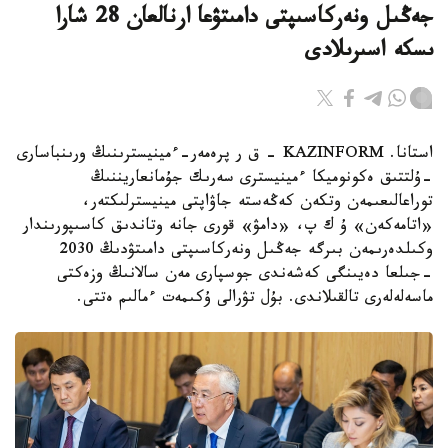
جەڭىل ونەركاسىپتى دامىتۋعا ارنالعان 28 شارا
ىسكە اسىرىلادى
استانا. KAZINFORM - ق ر پرەمەر-ءمينيسترىنىڭ ورىنباسارى
-ۇلتتىق ەكونوميكا ءمينيسترى سەرىك جۇمانعاريننىڭ
توراعالىعىمەن وتكەن كەڭەستە جاۋاپتى مينيسترلىكتەر،
«اتامەكەن» ۇ ك پ، «دامۋ» قورى جانە وتاندىق كاسىپورىندار
وكىلدەرىمەن بىرگە جەڭىل ونەركاسىپتى دامىتۋدىڭ 2030
-جىلعا دەيىنگى كەشەندى جوسپارى مەن سالانىڭ وزەكتى
ماسەلەلەرى تالقىلاندى. بۇل تۋرالى ۇكىمەت ءمالىم ەتتى.