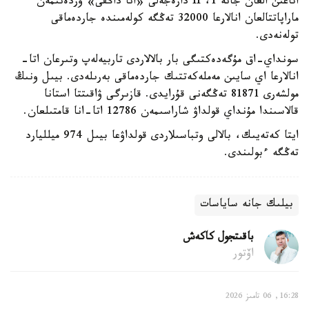
اتاعىن العان جانە 1، II دارەجەلى «انا داڭقى» وردەنىمەن
ماراپاتتالعان انالارعا 32000 تەڭگە كولەمىندە جاردەماقى
تولەنەدى.
سونداي-اق مۇگەدەكتىگى بار بالالاردى تاربيەلەپ وتىرعان اتا-
انالارعا اي سايىن مەملەكەتتىك جاردەماقى بەرىلەدى. بيىل ونىڭ
مولشەرى 81871 تەڭگەنى قۇرايدى. قازىرگى ۋاقىتتا استانا
قالاسىندا مۇنداي قولداۋ شاراسىمەن 12786 اتا-انا قامتىلعان.
ايتا كەتەيىك، بالالى وتباسىلاردى قولداۋعا بيىل 974 ميلليارد
تەڭگە ءبولىندى.
بيلىك جانە ساياسات
باقىتجول كاكەش
اۆتور
16:28, 06 تامىز 2026