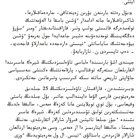
ايتتى.
«بۇل رەتتە بارىنەن بۇرىن زەينەتاقى، جاردەماقىلارعا،
شاكىرتاقىلارعا جانە ادامدار ءۇشىن باسقا دا الەۋمەتتىك
تولەمدەرگە قاتىستى بولىپ وتىر. قازاقستاندىقتار ءومىر ءسۇرۋ
دەڭگەيىنىڭ تومەندەۋىنە ەشبىر جاعدايدا جول بەرمەۋ ءۇشىن
بيۋدجەتتىك ساياساتتى ءتيىستى دارەجەدە باعدارلاۋ قاجەت»،
- دەپ تاپسىردى ن. نازاربايەۆ.
جيىندى اشۋ بارىسىندا ەلباسى تاۋەلسىزدىكتىڭ شيرەك عاسىرىندا
اتقارىلعان ىستەرگە توقتالىپ، پارلامەنتتىڭ ەكىنشى سەسسياسى
جاۋاپتى تاريحي ساتتە ىسكە كىرىسىپ وتىرعانىن جەتكىزدى.
«بىرىنشىدەن، قازاقستان تاۋەلسىزدىكتىڭ 25 جىلدىق
مەرەيتويىن قارسى الۋعا دايىندالىپ جاتىر. بۇل جىلدىڭ باستى
وقيعاسى، بۇل توي تويلايتىن عانا كەزەڭ ەمەس، حالىققا ەلدىڭ
جەتىستىكتەرىن تولىق تۇسىندىرەتىن كەزەڭ. شيرەك عاسىر
ىشىندە ءجۇز جىلعا تاتيتىن قىرۋار شارالار اتقارىلدى. مەنىڭ
ويىمشا، حالىققا ايتارىمىز دا از ەمەس. وسى مەرەيتويعا ارنالعان
شارالار قازىردەن باستالۋى ءتيىس. ال ول مەرەيتويدىڭ ءوزى