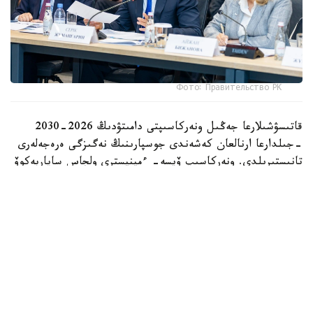
Фото: Правительство РК
قاتىسۋشىلارعا جەڭىل ونەركاسىپتى دامىتۋدىڭ 2026-2030
-جىلدارعا ارنالعان كەشەندى جوسپارىنىڭ نەگىزگى ەرەجەلەرى
تانىستىرىلدى. ونەركاسىپ ۆيسە- ءمينيسترى ولجاس ساپاربەكوۆ
اتاپ وتكەندەي، قۇجات زاڭناما، ساتىپ الۋ تەتىگىن جەتىلدىرۋ،
«كولەڭكەلى» يمپورتقا قارسى ءىس-قيمىل، ينۆەستيتسيا تارتۋ،
وتاندىق برەندتى دامىتۋ مەن كادر دايارلاۋعا ارنالعان 28 ءىس-
شارانى قامتيدى.