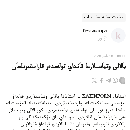
بيلىك جانە ساياسات
без автора
اۆتور
16:44, 06 تامىز 2026
بالالى وتباسىلارعا قانداي تولەمدەر قاراستىرىلعان
استانا. KAZINFORM - استانادا بالالى وتباسىلاردى قولداۋ
جۇيەسى مەملەكەتتىك جاردەماقىلاردى، مەملەكەتتىك الەۋمەتتىك
ساقتاندىرۋ قورىنان تولەنەتىن تولەمدەردى، كوپبالالى وتباسىلار
مەن ماراپاتتالعان انالاردى، سونداي-اق مۇگەدەكتىگى بار
بالالاردى تاربيەلەپ وتىرعان اتا-انالاردى قولداۋ شارالارىن