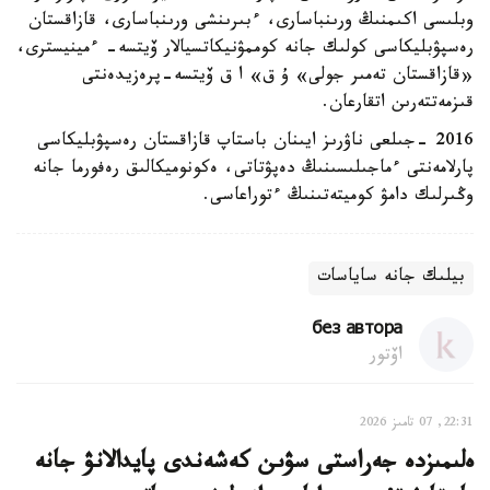
وبلىسى اكىمنىڭ ورىنباسارى، ءبىرىنشى ورىنباسارى، قازاقستان
رەسپۋبليكاسى كولىك جانە كوممۋنيكاتسيالار ۆيتسە- ءمينيسترى،
«قازاقستان تەمىر جولى» ۇ ق» ا ق ۆيتسە-پرەزيدەنتى
قىزمەتتەرىن اتقارعان.
2016 -جىلعى ناۋرىز ايىنان باستاپ قازاقستان رەسپۋبليكاسى
پارلامەنتى ءماجىلىسىنىڭ دەپۋتاتى، ەكونوميكالىق رەفورما جانە
وڭىرلىك دامۋ كوميتەتىنىڭ ءتوراعاسى.
بيلىك جانە ساياسات
без автора
اۆتور
22:31, 07 تامىز 2026
ەلىمىزدە جەراستى سۋىن كەشەندى پايدالانۋ جانە