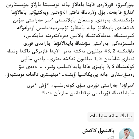
جۇرگىزۋ، قورلاردى قايتا باعالاۋ جانە قوسىمشا بارلاۋ جۇمىستارىن
اتقارۋ قاجەت. بۇل ولاردىڭ ناقتى الەۋەتىن وبەكتيۆتى باعالاۋعا
مۇمكىندىك بەرەدى. وسىعان بايلانىستى ءبىز جەراستى سۋىن
كەشەندى پايدالانۋ جانە باسقارۋ تۇجىرىمداماسىن ازىرلەۋگە
كىرىستىك. مەملەكەتتىك بالانس دەرەكتەرىنە سايكەس،
ەلىمىزدەگى جەراستى سۋىنىڭ پايدالانۋعا جارامدى قورى
تاۋلىگىنە 43,2 ميلليون تەكشە مەتر. الايدا قازىرگى تاڭدا ونىڭ
نەبارى شامامەن 1,5 ميلليون تەكشە مەترى، ياعني جالپى
كولەمنىڭ 3,6 پايىزى عانا پايدالانىلىپ وتىر، - دەدى سۋ
رەسۋرستارى جانە يرريگاتسيا ۆيتسە-ءمينيسترى تالعات مومىشيەۆ.
اتىراۋدا جەراستى تۇزدى سۋى كوتەرىلىپ، ءۇش ءىرى
ساياباقتىڭ قۇرىلىسى توقتاعانىن جازعان ەدىك.
بيلىك جانە ساياسات
باقىتجول كاكەش