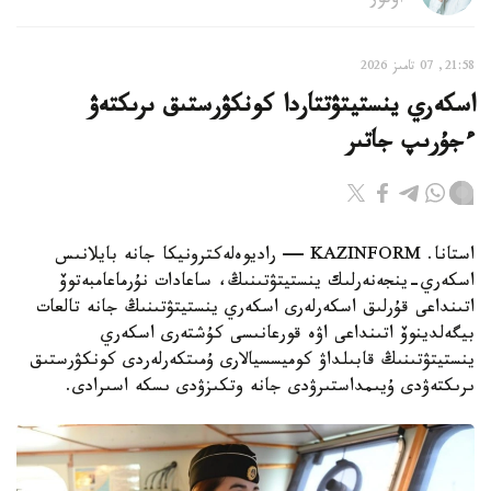
اۆتور
21:58, 07 تامىز 2026
اسكەري ينستيتۋتتاردا كونكۋرستىق ىرىكتەۋ
ءجۇرىپ جاتىر
استانا. KAZINFORM — راديوەلەكترونيكا جانە بايلانىس
اسكەري-ينجەنەرلىك ينستيتۋتىنىڭ، ساعادات نۇرماعامبەتوۆ
اتىنداعى قۇرلىق اسكەرلەرى اسكەري ينستيتۋتىنىڭ جانە تالعات
بيگەلدينوۆ اتىنداعى اۋە قورعانىسى كۇشتەرى اسكەري
ينستيتۋتىنىڭ قابىلداۋ كوميسسيالارى ۇمىتكەرلەردى كونكۋرستىق
ىرىكتەۋدى ۇيىمداستىرۋدى جانە وتكىزۋدى ىسكە اسىرادى.