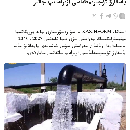
باسقارۋ تۇجىرىمداماسى ازىرلەنىپ جاتىر
استانا. KAZINFORM - سۋ رەسۋرستارى جانە يرريگاتسيا
مينيسترلىگىنىڭ جەراستى سۋى دەپارتامەنتى 2027-2040
-جىلدارعا ارنالعان جەراستى سۋىن كەشەندى پايدالانۋ جانە
باسقارۋ تۇجىرىمداماسىن ازىرلەپ جاتقانىن حابارلادى.