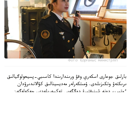
Фото: Қорғаныс министрлігі
بارلىق جوعارى اسكەري وقۋ ورىندارىندا كاسىبي-پسيحولوگيالىق
ىرىكتەۋ وتكىزىلدى. ۇمىتكەرلەر مەديسينالىق كۋالاندىرۋدان
ءوتىپ، دەنە شىنىقتىرۋ دەڭگەيى تەكسەرىلەدى. جەكەلەگەن
ماماندىقتار بويىنشا ۇمىتكەرلەر ءتۇسۋ ەمتيحاندارىن تاپسىرادى.
بۇگىنگى تاڭدا راديوەلەكترونيكا جانە بايلانىس اسكەري-
ينجەنەرلىك ينستيتۋتىنا 400 ۇمىتكەر قۇجات تاپسىردى.
كونكۋرستىق ىرىكتەۋ 6 ماماندىق جانە 12 بىلىكتىلىك بويىنشا