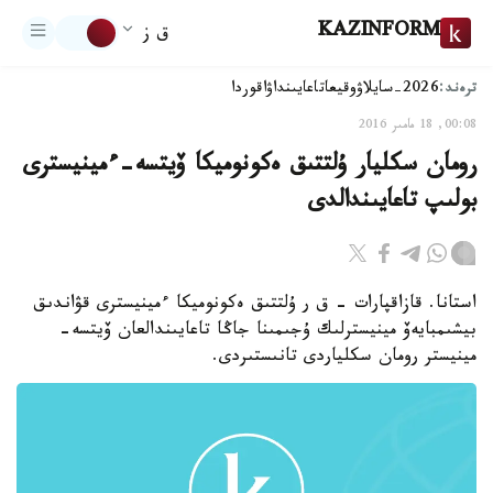
KAZINFORM
ق ز
ترەند:
2026-سايلاۋ
وقيعا
تاعايىنداۋ
اقوردا
00:08, 18 مامىر 2016
رومان سكليار ۇلتتىق ەكونوميكا ۆيتسە-ءمينيسترى
بولىپ تاعايىندالدى
استانا. قازاقپارات - ق ر ۇلتتىق ەكونوميكا ءمينيسترى قۋاندىق
بيشىمبايەۆ مينيسترلىك ۇجىمىنا جاڭا تاعايىندالعان ۆيتسە-
مينيستر رومان سكلياردى تانىستىردى.