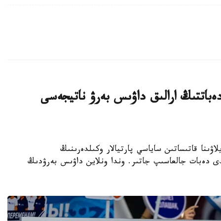
ەباتتىڭ ارالىق داۋىس بەرۋ ناتيجەسى
رىلتاي سايلاۋىنا قاتىساتىن ساياسي پارتيالار وكىلدەرىنىڭ
لدى دەبات جالعاسىپ جاتىر. وندا ونلاين داۋىس بەرۋدىڭ