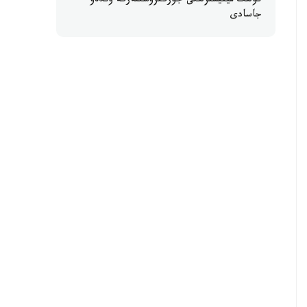
كولىك مينيسترلىگى جۇرگىزۋشىلەرگە ۇندەۋ
جاسادى