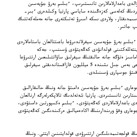
الدى باعدارلامالارىن تانىستىرىپ، ءبىلىم بەرۋ جۇيەسىن
تاردىڭ كەلەسى كەزەڭىندە ساياسي پارتيا وكىلدەرى ءبىر-
اسىمدىقتار، ولاردى ىسكە اسىرۋ تەتىكتەرى جانە مەملەكەتتىك
پ جاتىر.
ىلىم بەرۋ جۇيەسىن سيفرلاندىرۋعا باعىتتالعان باستامالاردى
 ينتەللەكتىنى قولدانۋدى كەڭەيتۋدى ۇسىنىپ، جەكە
ماسىز ەتۋگە جانە حالىقتىڭ سيفرلىق ساۋاتتىلىعىن ارتتىرۋعا
باسىمدىق بەرەتىنىن مالىمدەدى. سونىمەن قاتار الداعى بەس جىل ىشىندە 5 ميلليون قازاقستاندىقتى سيفرلىق
وقىتۋ جوسپارى ۇسىنىلدى.
دالى جوعارى ءبىلىم بەرۋ جۇيەسىن دامىتۋ جانە ونىڭ حالىقارالىق
ستارىن تانىستىردى. پارتيا شەتەلدىك تالاپكەرلەرگە ارنالعان
 باعدارلامالاردى كەڭەيتۋدى، ءبىلىم ەكسپورتىن دامىتۋدى،
وعارى وقۋ ورىندارىنىڭ اكادەميالىق ەركىندىگىن كەڭەيتۋدى
 قولجەتىمدىلىگىن ارتتىرۋدى قولدايتىنىن ايتتى. ونىڭ