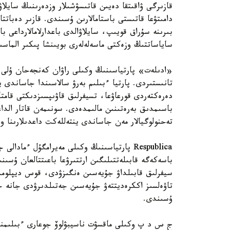
قازىرگى ۋاقىتقا دەيىن قاتىسۋشىلار وزدەرىنىڭ سايلاۋ
دامىتۋعا قاتىستى باستامالارىن ۇسىندى. قازىر دەبات
بىرىنە سۇراق قويىپ، سايلاۋالدى باعدارلامالارداعى ب
ساياساتتىڭ وزەكتى ماسەلەلەرى بويىنشا پىكىر الماسى
«ادىلەت» پارتياسىنىڭ وكىلى راۋان كەنجەحان ۇلى ءب
تانىستىردى. پارتيا ءبىلىم بەرۋ سالاسىندا جاساندى
دەرەكتەردى قورعاۋعا، تسيفرلىق قاۋىپسىزدىكتى قامتا
تەحنولوگيالار مەن جاساندى ينتەللەكت داعدىلارىنا 
Respublica پارتياسىنىڭ وكىلى مەيرامگۇل ءما
باسەكەگە قابىلەتتىلىگىن ارتتىرۋعا باعىتتالعان ۇسىنى
سيفرلىق قابىلداۋ جۇيەسىن ەنگىزۋدى، قوس ديپلومدى
تاۋەلسىز اككرەديتتەۋ جۇيەسىن جەتىلدىرۋدى جانە ج
ۇسىندى.
ج س د پ وكىلى ماقسۋت ناسيبۋلوۆ جوعارى ءبىلىمنىڭ