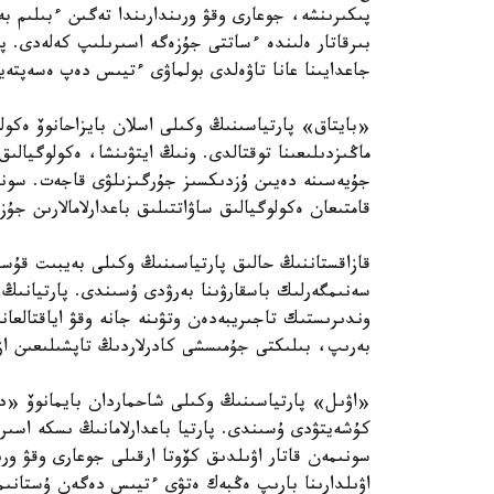
پىكىرىنشە، جوعارى وقۋ ورىندارىندا تەگىن ءبىلىم ب
بىرقاتار ەلىندە ءساتتى جۇزەگە اسىرىلىپ كەلەدى. پا
جاعدايىنا عانا تاۋەلدى بولماۋى ءتيىس دەپ ەسەپتەي
«بايتاق» پارتياسىنىڭ وكىلى اسلان بايزاحانوۆ ەكولو
ماڭىزدىلىعىنا توقتالدى. ونىڭ ايتۋىنشا، ەكولوگيالىق
قامتىعان ەكولوگيالىق ساۋاتتىلىق باعدارلامالارىن جۇ
قازاقستاننىڭ حالىق پارتياسىنىڭ وكىلى بەيبىت قۇسا
سەنىمگەرلىك باسقارۋىنا بەرۋدى ۇسىندى. پارتيانىڭ 
وندىرىستىك تاجىريبەدەن وتۋىنە جانە وقۋ اياقتالعان
بەرىپ، بىلىكتى جۇمىسشى كادرلاردىڭ تاپشىلىعىن ازا
«اۋىل» پارتياسىنىڭ وكىلى شاحماردان بايمانوۆ «ديپ
كۇشەيتۋدى ۇسىندى. پارتيا باعدارلامانىڭ ىسكە اسىر
سونىمەن قاتار اۋىلدىق كۆوتا ارقىلى جوعارى وقۋ ورى
اۋىلدارىنا بارىپ ەڭبەك ەتۋى ءتيىس دەگەن ۇستانىم