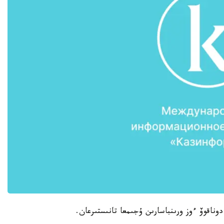
 دوناقوۆ ءوز ورىنباسارىن ۇجىمعا تانىستىرعان.