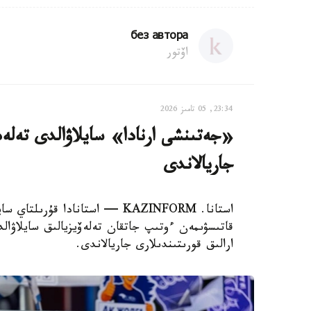
без автора
اۆتور
23:34, 05 تامىز 2026
«جەتىنشى ارنادا» سايلاۋالدى تەلەد
جاريالاندى
استانا. KAZINFORM — استانادا قۇ
قاتىسۋىمەن ءوتىپ جاتقان تەلەۆيزيالىق سايلاۋا
ارالىق قورىتىندىلارى جاريالاندى.