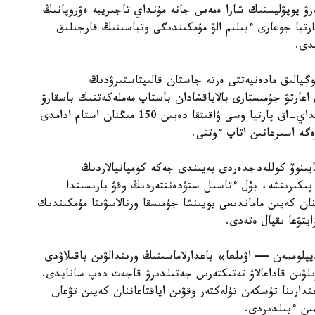
ەرۋ پوپۋليستىك شارا ەمەس جانە مۇنداي تاجىريبە ەۋروپانىڭ
رتيا جوعارى ءبىلىم الۋ مۇمكىندىگى وتباسىنىڭ قارجىلىق
دى.
گيالىق مادەنيەتتى ەرتە جاستان قالىپتاستىرۋدىڭ
 اعارتۋ جۇمىستارى بالاباقشادان باستاپ مەملەكەتتىك باسقارۋ
جۇيەسىنە دەيىن ۇزدىكسىز جۇرگىزىلۋى قاجەت. سونداي-اق پارتيا وسى ۋاقىتقا دەيىن 150 مىڭنان استام ادامدى
زەگە اسىرعانىن اتاپ ءوتتى.
يىنوۆ كوللەدجدەردى بەيىندى جەكە كومپانيالاردىڭ
پىكىرىنشە، بۇل ءتاسىل ستۋدەنتتەردىڭ وقۋ بارىسىندا
نان كەيىن ماماندىعى بويىنشا جۇمىسقا ورنالاسۋىنا مۇمكىندىك
يتۋعا ىقپال ەتەدى.
لوممەن — اۋىلعا» باعدارلاماسىنىڭ ورىندالۋىن باقىلاۋدى
ىلۋىن قاداعالاۋ تەتىكتەرىن جەتىلدىرۋ قاجەت دەپ سانايدى.
ندارىنا تۇسكەن تۇلەكتەر وقۋىن اياقتاعاننان كەيىن تۋعان
ىن ءبىلدىردى.