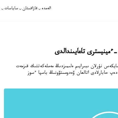
الەمدە
قازاقستان
ساياسات
ت
ءمينيسترى تاعايىندالدى
سايكەس نۇرلان ىبىرايىم ەلىمىزدىڭ مەملەكەتتىك قىزمەت
ەپ حابارلادى اتالعان ۆەدومستۆونىڭ باسپا ءسوز