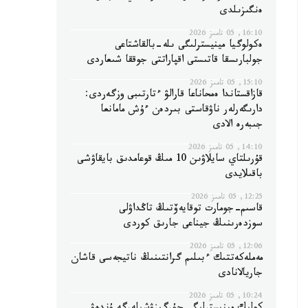
ەنگىزىلدى
16:10, 05 تامىز 2026
ەكولوگيا مينيسترلىگى ىلە-بالقاشتاعى
جولبارىسقا قاتىستى اقپاراتتى جوققا شىعاردى
15:10, 05 تامىز 2026
قازاقستاندا ەمحاناعا قارالۋ ءتارتىبى وزگەردى:
دارىگەرلەر ناۋقاستى بىردەن ءۇش مامانعا
جىبەرە الادى
14:10, 05 تامىز 2026
قۇرىلتاي سايلاۋىن 10 مىڭ قوعامدىق بايقاۋشى
باقىلايدى
12:25, 05 تامىز 2026
قاسىم-جومارت توقايەۆتىڭ تاڭداۋلى
سوزدەرىنىڭ جيناعى جارىق كوردى
12:06, 05 تامىز 2026
مەملەكەتتىك ءبىلىم گرانتىنىڭ ناتيجەسى قاشان
جاريالانادى
10:24, 05 تامىز 2026