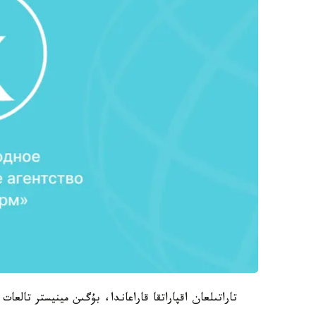
تاراتىلعان اقپاراتقا قاراعاندا، بۇگىن مينيستر تالعات