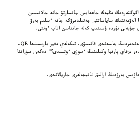
گوگتەردىڭ ەڭبەك جاعدايىن جاقسارتۋ جانە جالاقىسىن
ا الەۋمەتتىك ساياساتتى جەتىلدىرۋگە جانە ءبىلىم بەرۋ
دى جۇيەلى تۇردە ۇسىنىپ كەلە جاتقانىن اتاپ ءوتتى.
جوبانىڭ باستى ەرەكشەلىكتەرىنىڭ ءبىرى — كورەرمەندەردىڭ بەلسەندى قاتىسۋى. تىكەلەي ەفير بارىسىندا QR-
دەر «قاي پارتيا وكىلىنىڭ ءسوزى ءوتىمدى؟“ دەگەن سۇراققا
اۋىس بەرۋدىڭ ارالىق ناتيجەلەرى جاريالاندى.