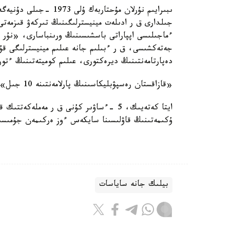
ىبىرايىم نۇرلان مۇحتار
جىلدارى ق ر ادىلەت مينيسترلىگىنىڭ تىركەۋ قىزمەتى 
ءماجىلىسى اپپاراتى باسشىسىنىڭ ورىنباسارى، «نۇر 
جەتەكشىسى، ق ر ءبىلىم جانە عىلىم مينيسترلىگى قۇق
دەپارتامەنتىنىڭ ديرەكتورى، عىلىم كوميتەتىنىڭ ءتورا
«قازاقستان رەسپۋبليكاسىنىڭ پارلامەنتىنە 10 جىل»، «استاناعا 10 جىل» مەدالدارىمەن ماراپاتتالعان.
ايتا كەتەيىك، 5 -ءساۋىر كۇنى ق ر مەملە
ۇكىمەتىنىڭ قاۋلىسىنا سايكەس ءوز ەركىمەن جۇمىسىن
بيلىك جانە ساياسات