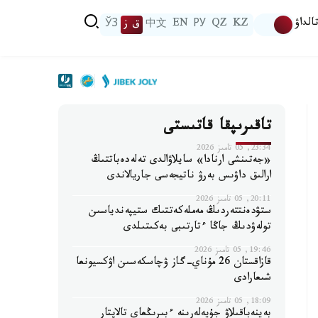
الداۋ
KZ
QZ
РУ
EN
中文
ق ز
ЎЗ
تاقىرىپقا قاتىستى
23:34, 05 تامىز 2026
«جەتىنشى ارنادا» سايلاۋالدى تەلەدەباتتىڭ
ارالىق داۋىس بەرۋ ناتيجەسى جاريالاندى
20:11, 05 تامىز 2026
ستۋدەنتتەردىڭ مەملەكەتتىك ستيپەندياسىن
تولەۋدىڭ جاڭا ءتارتىبى بەكىتىلدى
19:46, 05 تامىز 2026
قازاقستان 26 مۇناي-گاز ۋچاسكەسىن اۋكسيونعا
شىعارادى
18:09, 05 تامىز 2026
بەينەباقىلاۋ جۇيەلەرىنە ءبىرىڭعاي تالاپتار