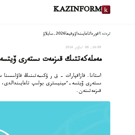
KAZINFORM
ترەند:
اقوردا
تاعايىنداۋ
وقيعا
2026-سايلاۋ
16:09, 06 ءساۋىر 2016
مەملەكەتتىك قىزمەت ىستەرى ۆيتسە-
استانا. قازاقپارات - ق ر ۇكىمەتىنىڭ قاۋلىسىنا 
ىستەرى ۆيتسە-ءمينيسترى بولىپ تاعايىندالدى، د
قىزمەتىنەن.