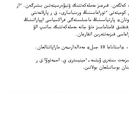
بەك ۇلى 1973 -جىلى دۇنيەگە كەلگەن. قىرعىز مەملەكەتتىك ۋنيۆەرسيتەتىن بىتىرگەن. ءار
كوميتەتى ءتوراعاسىنىڭ ورىنباسارى، ق ر پارلامەنتى
وتان» پارتياسىنىڭ ماجىلىستەگى فراكسياسى اپپاراتىنىڭ
ىقتىق قامتاماسىز ەتۋ جانە مەملەكەتتىك ساتىپ الۋ
عاسى قىزمەتتەرىن اتقارعان.
كەتتىك قىزمەت ىستەرى ۆيتسە-ءمينيسترى ي. احمەتوۆا ق ر
ان بوساتىلعان بولاتىن.