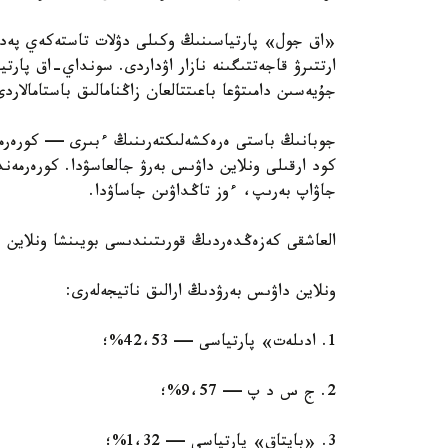
«اق جول» پارتياسىنىڭ وكىلى دۋلات تاستەكەي پەدا
ارتتىرۋ قاجەتتىگىنە نازار اۋداردى. سونداي-اق پارتي
جۇيەسىن دامىتۋعا باعىتتالعان زاڭنامالىق باستامالار
كود ارقىلى ونلاين داۋىس بەرۋ جالعاسۋدا. كورەرمەن
جاۋاپ بەرىپ، ءوز تاڭداۋىن جاساۋدا.
العاشقى كەزەڭدەردىڭ قورىتىندىسى بويىنشا ونلاين د
ونلاين داۋىس بەرۋدىڭ ارالىق ناتيجەلەرى:
1. ادىلەت» پارتياسى — 42،53%؛
2. ج س د پ — 9،57%؛
3. «بايتاق» پارتياسى — 1،32%؛