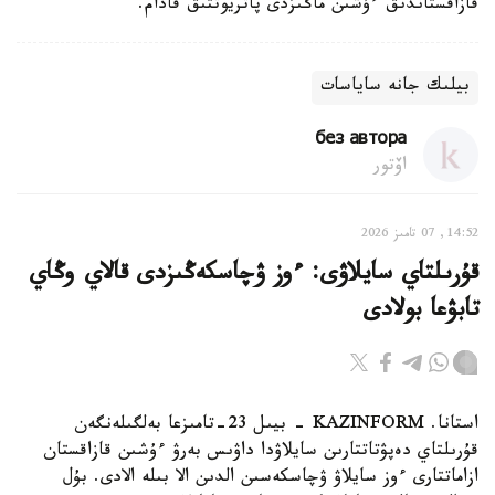
قازاقستاندىق ءۇشىن ماڭىزدى پاتريوتتىق قادام.
بيلىك جانە ساياسات
без автора
اۆتور
14:52, 07 تامىز 2026
قۇرىلتاي سايلاۋى: ءوز ۋچاسكەڭىزدى قالاي وڭاي
تابۋعا بولادى
استانا. KAZINFORM - بيىل 23-تامىزعا بەلگىلەنگەن
قۇرىلتاي دەپۋتاتتارىن سايلاۋدا داۋىس بەرۋ ءۇشىن قازاقستان
ازاماتتارى ءوز سايلاۋ ۋچاسكەسىن الدىن الا بىلە الادى. بۇل