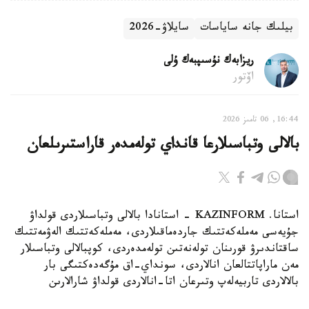
بيلىك جانە ساياسات
سايلاۋ-2026
ريزابەك نۇسىپبەك ۇلى
اۆتور
16:44, 06 تامىز 2026
بالالى وتباسىلارعا قانداي تولەمدەر قاراستىرىلعان
استانا. KAZINFORM - استانادا بالالى وتباسىلاردى قولداۋ
جۇيەسى مەملەكەتتىك جاردەماقىلاردى، مەملەكەتتىك الەۋمەتتىك
ساقتاندىرۋ قورىنان تولەنەتىن تولەمدەردى، كوپبالالى وتباسىلار
مەن ماراپاتتالعان انالاردى، سونداي-اق مۇگەدەكتىگى بار
بالالاردى تاربيەلەپ وتىرعان اتا-انالاردى قولداۋ شارالارىن
قامتيدى. بۇل تۋرالى استانا قالاسى بويىنشا الەۋمەتتىك قورعاۋ