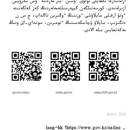
ازاماتتارعا ىڭعايلى بولۋى ءۇشىن ءبىر مەزەتتە ءۇش سەرۆيس
ازىرلەندى. كورسەتىلگەن گيپەرسىلتەمەلەردىڭ كەز كەلگەنىنە
ءوتۋ ارقىلى سايلاۋشى ءوزىنىڭ ءوڭىرىن تاڭداپ، ج س ن
ەنگىزىپ، سايلاۋ ۋچاسكەسىنىڭ ءنومىرىن، سونداي-اق ونىڭ
مەكەنجايىن بىلە الادى.
Фото: ОСК
- https://www.gov.kz/sailau؟ lang=kk