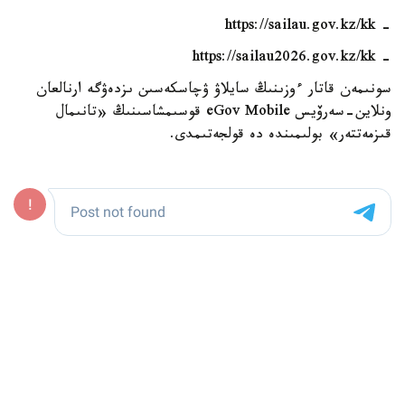
- https://sailau.gov.kz/kk
- https://sailau2026.gov.kz/kk
سونىمەن قاتار ءوزىنىڭ سايلاۋ ۋچاسكەسىن ىزدەۋگە ارنالعان
ونلاين-سەرۆيس eGov Mobile قوسىمشاسىنىڭ «تانىمال
قىزمەتتەر» بولىمىندە دە قولجەتىمدى.