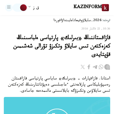
KAZINFORM
ق ز
ترەند:
2026-سايلاۋ
وقيعا
تاعايىنداۋ
اقوردا
10:36, 22 قاڭتار 2016
قازاقستاننىڭ «بىرلىك» پارتياسى ەلباسىنىڭ
كەزەكتەن تىس سايلاۋ وتكىزۋ تۋرالى شەشىمىن
قۇپتايدى
استانا. قازاقپارات - «بىرلىك» ساياسي پارتياسى قازاقستان
رەسپۋبليكاسى پارلامەنتى ءماجىلىسى دەپۋتاتتارىنىڭ كەزەكتەن
تىس سايلاۋىن وتكىزۋگە بايلانىستى مالىمدەمە جاسادى.