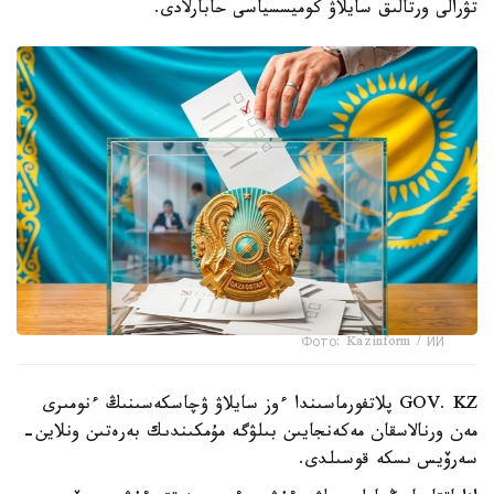
تۋرالى ورتالىق سايلاۋ كوميسسياسى حابارلادى.
Фото: Kazinform / ИИ
GOV. KZ پلاتفورماسىندا ءوز سايلاۋ ۋچاسكەسىنىڭ ءنومىرى
مەن ورنالاسقان مەكەنجايىن بىلۋگە مۇمكىندىك بەرەتىن ونلاين-
سەرۆيس ىسكە قوسىلدى.