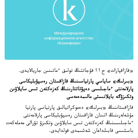
«قازاقپارات» ح ا ا قۇجاتتىڭ تولىق ءماتىنىن جاريالايدى.
«بىرلىك» ساياسي پارتياسىنىڭ قازاقستان رەسپۋبليكاسى
پارلامەنتى ءماجىلىسى دەپۋتاتتارىنىڭ كەزەكتەن تىس سايلاۋىن
وتكىزۋگە بايلانىستى مالىمدەمەسى
قازاقستاننىڭ «بىرلىك» دەموكراتيالىق پارتياسى پارتيا
مۇشەلەرىنىڭ اتىنان قازاقستان رەسپۋبليكاسى پارلامەنتى
ءماجىلىسىنىڭ كەزەكتەن تىس سايلاۋىن وتكىزۋ تۋرالى مەملەكەت
باسشىسى قابىلداعان شەشىمدى قولدايدى.