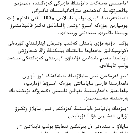
ءماجىلىس مەملەكەت دامۋىنىڭ قازىرگى كەزەڭىندە ەلىمىزدى
جاڭعىرتۋدىڭ كەشەندى ستراتەگياسىنىڭ نەگىزگى
ەلەمەنتتەرىنىڭ ءبىرى بولىپ تابىلاتىن «100 ناقتى قادام» ۇلت
جوسپارىن جۇزەگە اسىرۋ ءۇشىن زاڭنامالىق نەگىز قالىپتاستىرۋ
بويىنشا ماڭىزدى مىندەتتى ورىندادى.
بۇكىل دۇنيەجۇزى باستان كەشىپ وتىرعان ايتارلىقتاي كۇردەلى
ەكونوميكالىق جاعدايدا حالىقتىڭ بيلىكتىڭ زاڭ شىعارۋشى
تارماعىنا سەنىم مانداتىن قۋاتتاۋى ءبىرىنشى كەزەكتەگى مىندەت
بولىپ تابىلادى.
ءبىز كەزەكتەن تىس سايلاۋدىڭ مەملەكەتكە ءوز نازارىن
داعدارىسقا قارسى ساياساتتى جۇزەگە اسىرۋعا اۋدارىپ،
جاھاندىق داعدارىستىڭ ىقپالىن تابىستى ەڭسەرۋگە مۇمكىندىك
بەرەتىنىنە سەنىمدىمىز.
ءبىزدىڭ پارتيامىز ەلباسىنىڭ كەزەكتەن تىس سايلاۋ وتكىزۋ
تۋرالى شەشىمىن قۋانا قۇپتايدى.
سايلاۋ - مىندەتى ەل بىرلىگىن نىعايتۋ بولىپ تابىلاتىن ءار