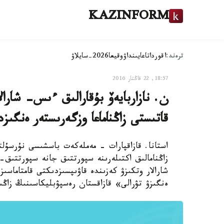
KAZINFORM
ترەند:
اقوردا
تاعايىنداۋ
وقيعا
2026-سايلاۋ
18:57, 22 قاڭتار 2016
ن. نازاربايەۆ بۇقارالىق ءىس- شارال
قاتىستى زاڭناماعا وزگەرىستەر ەنگىز
استانا. قازاقپارات - مەملەكەت باسشىسى نۇرسۇلت
زاڭنامالىق اكتىلەرىنە سپورتتىق جانە سپورتتىق
شارالار وتكىزۋ كەزىندە قاۋىپسىزدىكتى قامتاماسىز
ەنگىزۋ تۋرالى» قازاقستان رەسپۋبليكاسىنىڭ زاڭى