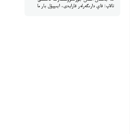
65 جاستان اسقان جۇرگىزۋشىلەرگە قاتىستى
تالاپ: قاي دارىگەرلەر قارايدى، ايىپپۇل بار ما