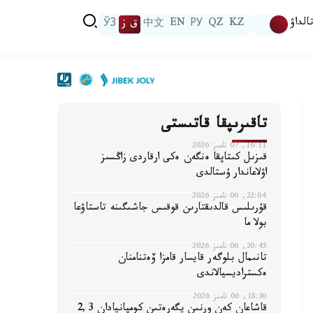
الداۋ
KZ
QZ
РУ
EN
中文
ق ز
ЎЗ
تاقىرىپقا قاتىستى
16:11, 07 تامىز 2026
قىزىل كىتاپقا ەنگەن ەكى ارقاردى زاڭسىز
اۋلاعاندار ۇستالدى
22:04, 06 تامىز 2026
قۇرىلىس قالدىقتارىن قوقىس جاشىگىنە تاستاۋعا
بولا ما
20:45, 06 تامىز 2026
تانىمال بلوگەر قايسار قامزا ۆەتنامنان
ەكستراديسيالاندى
18:30, 06 تامىز 2026
قاشاعان كەن ورنىن يگەرەتىن كومپانيادان 2,3