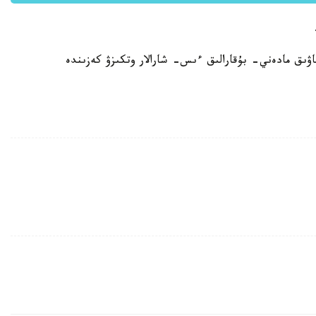
ۋىق مادەني- بۇقارالىق ءىس- شارالار وتكىزۋ كەزىندە