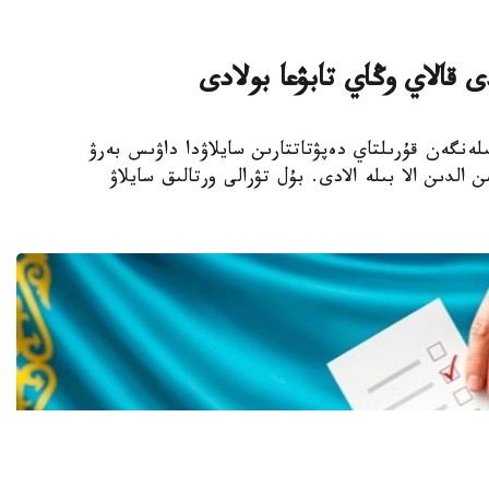
 قالاي وڭاي تابۋعا بولادى
- بيىل 23-تامىزعا بەلگىلەنگەن قۇرىلتاي دەپۋتاتتارىن سايلاۋدا داۋىس بەرۋ
 الدىن الا بىلە الادى. بۇل تۋرالى ورتالىق سايلاۋ