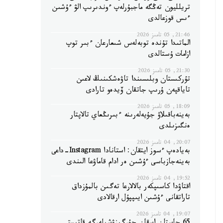
تريلليون تەڭگە ماجبۇرلەپ ءوندىرىپ الۋ ءۇشىن
ءىس قوزعالدى
21:46, 05 تامىز 2026
الماتىدا تۇندە توبەلەس شىعارعان ءبىر توپ
ازامات ۇستالدى
21:30, 05 تامىز 2026
تۇركىستان وبلىسىندا تاۋەشكىنىڭ لاعىن
تاياقپەن ۇرىپ جاتقان ۆيدەو تارادى
18:09, 05 تامىز 2026
بەينەباقىلاۋ جۇيەلەرىنە ءبىرىڭعاي تالاپتار
ەنگىزىلدى
20:07, 04 تامىز 2026
بەيادەپ ءسوز ايتقان: استانادا Instagram-داعى
بەينەجازباسى ءۇشىن ەر ادام قاماۋعا الىندى
19:52, 04 تامىز 2026
اقتاۋدا كاسىپكەر بالالارعا تەگىن بالمۇزداق
تاراتقانى ءۇشىن ايىپپۇل ارقالادى
19:07, 04 تامىز 2026