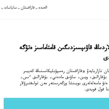
الەمدە
قازاقستان
ساياسات
ت
اردىڭ قاۋىپسىزدىگىن قامتاماسىز ەتۋگە
دى
ان نازاربايەۆ «قازاقستان رەسپۋبليكاسىنىڭ كەيبىر
- بۇقارالىق، ويىن- ساۋىق مادەني- بۇقارالىق ءىس-
 ەتۋ ماسەلەلەرى بويىنشا وزگەرىستەر مەن تولىقتىرۋلار
نا قول قويدى.