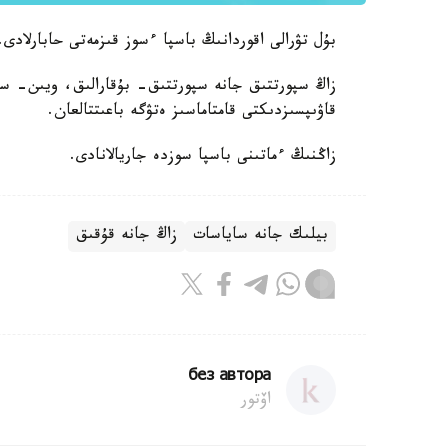
بۇل تۋرالى اقوردانىڭ باسپا ءسوز قىزمەتى حابارلادى.
زاڭ سپورتتىق جانە سپورتتىق- بۇقارالىق، ويىن- سا
قاۋىپسىزدىكتى قامتاماسىز ەتۋگە باعىتتالعان.
زاڭنىڭ ءماتىنى باسپا سوزدە جاريالانادى.
بيلىك جانە ساياسات
زاڭ جانە قۇقىق
без автора
اۆتور