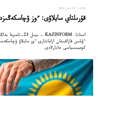
14:52, 07 تامىز 2026
قۇرىلتاي سايلاۋى: ءوز ۋچاسكەڭىزدى
استانا. KAZINFORM 
ءۇشىن قازاقستان ازاماتتارى ءوز سايلاۋ ۋچاسكەسىن
كوميسسياسى حابارلادى.