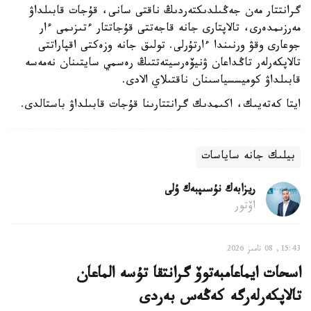
گرانتتار مەن جەڭىلدىكتەردىڭ ناقتى سانى، قۇجات قابىلداۋ
مەرزىمدەرى، تالاپتارى جانە قاجەتتى قۇجاتتار ءتىزىمى ءار
جوعارى وقۋ ورنىندا ءارتۇرلى. تولىق جانە وزەكتى اقپاراتتى
تالاپكەرلەر تاڭداعان ۋنيۆەرسيتەتتىڭ رەسمي سايتىنان نەمەسە
قابىلداۋ كوميسسياسىنان ناقتىلاي الادى.
ايتا كەتەيىك، اكىمدىك گرانتتارىنا قۇجات قابىلداۋ باستالدى.
بيلىك جانە ساياسات
ريزابەك نۇسىپبەك ۇلى
اۆتور
15:43, 08 تامىز 2026
اسحات ايماعامبەتوۆ گرانتقا تۇسە الماعان
تالاپكەرلەرگە كەڭەس بەردى