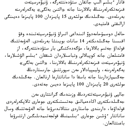
قاتار ءبىلىم الىپ جاتقان ستۋدەنتتەرگە، ۋنيۆەرسيتەت
قىزمەتكەرلەرىنىڭ بالالارىنا جانە «التىن بەلگى» يەگەرلەرىنە
بەرىلەدى. جەڭىلدىك مولشەرى 15 پايىزدان 100 پايىزعا دەيىنگى
ارالىقتى قامتيدى.
حالەل دوسمۇحامەدوۆ اتىنداعى اتىراۋ ۋنيۆەرسيتەتىندە وقۋ
اقىسىنا جەڭىلدىكتەر 14 سانات بويىنشا بەرىلەدى. الەۋمەتتىك
قولداۋ جەتىم بالالارعا، مۇگەدەكتىگى بار ستۋدەنتتەرگە، از
قامتىلعان جانە كوپبالالى وتباسىلاردان شىققان ءبىلىم الۋشىلارعا،
ۋنيۆەرسيتەت قىزمەتكەرلەرىنىڭ بالالارىنا، «التىن بەلگى»
يەگەرلەرىنە، وليمپيادالار مەن سپورتتىق جارىستاردىڭ
جەڭىمپازدارىنا جانە باسقا دا ساناتتارعا ارنالعان. جەڭىلدىك
مولشەرى 20 پايىزدان 100 پايىزعا دەيىن جەتەدى.
جالپى ۋنيۆەرسيتەتتەردىڭ وزىندىك گرانتتارى مەن
جەڭىلدىكتەرى اكادەميالىق جەتىستىكتەرى جوعارى تالاپكەرلەردى
قولداۋعا، دارىندى جاستاردى ىنتالاندىرۋعا جانە الەۋمەتتىك وسال
ساناتتار ءۇشىن جوعارى ءبىلىمنىڭ قولجەتىمدىلىگىن ارتتىرۋعا
باعىتتالعان.