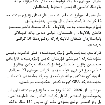
ساپالى جوعارى بىلىمگە قولجەتىمدىلىكتى كەڭەيتۋگە جانە
ولاردىڭ كاسىبي الەۋەتىن دامىتۋعا باعىتتالعان.
سارسەن امانجولوۆ اتىنداعى شىعىس قازاقستان ۋنيۆەرسيتەتىندە
12 گرانت قاراستىرىلعان. ال رۋدنىي يندۋستريالىق
ۋنيۆەرسيتەتىندە جەتىم بالالارعا، اتا-اناسىنىڭ قامقورلىعىنسىز
قالعان بالالارعا، از قامتىلعان، تولىق ەمەس جانە كوپبالالى
وتباسىلاردان شىققان تالاپكەرلەرگە رەكتوردىڭ 10 گرانتى
بەرىلەدى.
قاراعاندى يندۋستريالىق ۋنيۆەرسيتەتىندە اقىلى نەگىزدە وقيتىن
ستۋدەنتتەرگە ءبىرىنشى كۋرستان كەيىن ۋنيۆەرسيتەت قاراجاتى
ەسەبىنەن وقۋىن جالعاستىرۋعا مۇمكىندىك بەرەتىن «قاريۋ
ءبىلىم بەرۋ گرانتى» قولدانىلادى. گرانت جوعارى اكادەميالىق
ناتيجە كورسەتكەن جانە قوعامدىق ومىرگە بەلسەندى قاتىساتىن
ستۋدەنتتەرگە GPA كورسەتكىشى نەگىزىندە بەرىلەدى.
سونداي-اق 2026-2027 وقۋ جىلىندا ۋنيۆەرسيتەتتە ناريمان
يشمۇحامەدوۆ اتىنداعى اتاۋلى گرانت العاش رەت تاعايىندالدى.
ول وقۋ اقىسىن تولىق وتەۋدى جانە اي سايىن 150 مىڭ تەڭگە