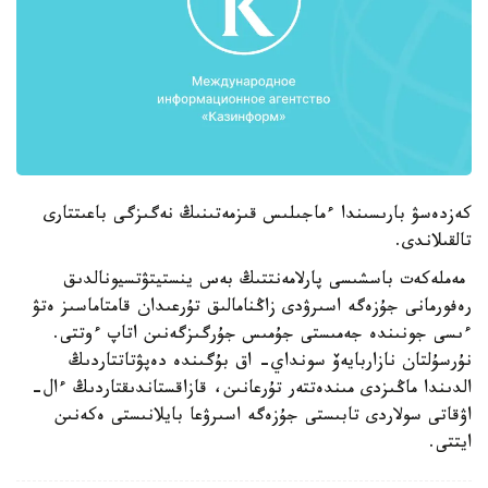
كەزدەسۋ بارىسىندا ءماجىلىس قىزمەتىنىڭ نەگىزگى باعىتتارى
تالقىلاندى.
مەملەكەت باسشىسى پارلامەنتتىڭ بەس ينستيتۋتسيونالدىق
رەفورمانى جۇزەگە اسىرۋدى زاڭنامالىق تۇرعىدان قامتاماسىز ەتۋ
ءىسى جونىندە جەمىستى جۇمىس جۇرگىزگەنىن اتاپ ءوتتى.
نۇرسۇلتان نازاربايەۆ سونداي- اق بۇگىندە دەپۋتاتتاردىڭ
الدىندا ماڭىزدى مىندەتتەر تۇرعانىن، قازاقستاندىقتاردىڭ ءال-
اۋقاتى سولاردى تابىستى جۇزەگە اسىرۋعا بايلانىستى ەكەنىن
ايتتى.