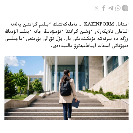
استانا. KAZINFORM - مەملەكەتتىك ءبىلىم گرانتىن يەلەنە
الماعان تالاپكەرلەر ءۇشىن گرانتقا ءتۇسۋدىڭ جانە ءبىلىم الۋدىڭ
وزگە دە بىرنەشە مۇمكىندىگى بار. بۇل تۋرالى بۇرىنعى ءماجىلىس
دەپۋتاتى اسحات ايماعامبەتوۆ مالىمدەدى.