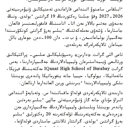
بويىنشا ءتورت جىلدىق ءتورت گرانت قاراستىرىلعان.
ءابىلقاس ساعىنوۆ اتىنداعى قاراعاندى تەحنيكالىق ۋنيۆەرسيتەتى
2026-2027 وقۋ جىلىنا رەكتوردىڭ 19 گرانتىن ءبولدى. ونىڭ
بەسەۋى جەتىم بالالار مەن اتا- اناسىنىڭ قامقورلىعىنسىز قالعان
جاستارعا، ۇشەۋى مەملەكەتتىك ءبىلىم بەرۋ گرانتى كونكۋرسىندا
جەڭىمپاز بولماعانىمەن، ۇ ب ت- دان 100-دەن جوعارى بالل
جيناعان تالاپكەرلەرگە بەرىلەدى.
تاعى التى گرانت «دارىن» رەسپۋبليكالىق عىلىمي- پراكتيكالىق
ورتالىعى ۇيىمداستىرعان وليمپيادالاردىڭ جەڭىمپازدارىنا، بەس
گرانت IQanat High School of Burabay مەكتەبىنىڭ فيزيكا،
ماتەماتيكا، بيولوگيا، حيميا جانە ينفورماتيكا پاندەرى بويىنشا
ىشكى وليمپيادالارىندا ءبىرىنشى ورىن العاندارعا ارنالعان.
دارىندى تالاپكەرلەردى قولداۋ ماقساتىندا س. وتەبايەۆ اتىنداعى
اتىراۋ مۇناي جانە گاز ۋنيۆەرسيتەتى جالپى ءبىلىم بەرەتىن
پاندەر بويىنشا وبلىستىق وليمپيادالاردىڭ جەڭىمپازدارى مەن
«زەردەلى» مەكتەپتەرىنىڭ تۇلەكتەرىنە 20 رەكتورلىق ءبىلىم
بەرۋ گرانتىن ءبولدى. گرانتتار تالانتتى جاستاردى قولداۋعا،