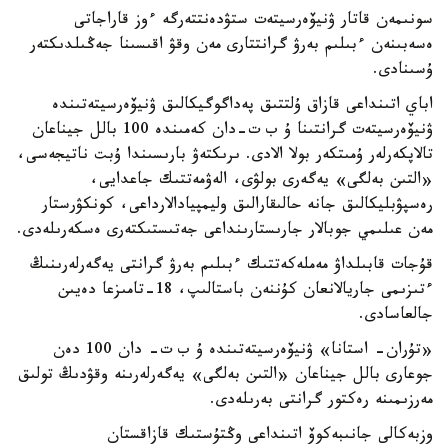
سونىمەن قاتار ۋنيۆەرسيتەت ستۋدەنتتەرگە ءوز قاراجاتى
ەسەبىنەن ءبىلىم بەرۋ گرانتتارى مەن وقۋ اقىسىنا جەڭىلدىكتەر
ۇسىنادى.
اباي اتىنداعى قازاق ۇلتتىق پەداگوگيكالىق ۋنيۆەرسيتەتىندە
ۋنيۆەرسيتەت گرانتىنا ۇ ب ت-دان كەمىندە 100 بالل جيناعان
تالاپكەرلەر ۇمىتكەر بولا الادى. ىرىكتەۋ بارىسىندا ۇبت ناتيجەسى،
«التىن بەلگى» يەگەرى بولۋى، الەۋمەتتىك جاعدايى،
رەسپۋبليكالىق جانە حالىقارالىق وليمپيادالارداعى، كونكۋرستار
مەن عىلىمي جوبالار جارىستارىنداعى جەتىستىكتەرى ەسكەرىلەدى.
قۇجات قابىلداۋ مەملەكەتتىك ءبىلىم بەرۋ گرانتى يەگەرلەرىنىڭ
ءتىزىمى جاريالانعان كۇننەن باستالىپ، 18-تامىزعا دەيىن
جالعاسادى.
«تۇران- استانا» ۋنيۆەرسيتەتىندە ۇ ب ت- دان 100 دەن
جوعارى بالل جيناعان «التىن بەلگى» يەگەرلەرىنە وقۋدىڭ تولىق
مەرزىمىنە رەكتور گرانتى بەرىلەدى.
وزبەكالى جانىبەكوۆ اتىنداعى وڭتۇستىك قازاقستان