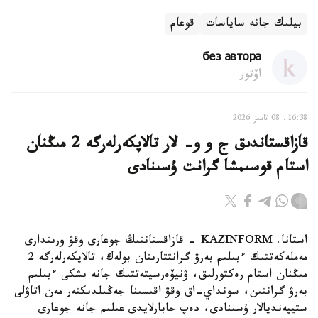
بيلىك جانە ساياسات
قوعام
без автора
اۆتور
16:38, 08 تامىز 2026
قازاقستاندىق ج و و- لار تالاپكەرلەرگە 2 مىڭنان
استام قوسىمشا گرانت ۇسىنادى
استانا. KAZINFORM - قازاقستاننىڭ جوعارى وقۋ ورىندارى
مەملەكەتتىك ءبىلىم بەرۋ گرانتتارىنان بولەك، تالاپكەرلەرگە 2
مىڭنان استام رەكتورلىق، ۋنيۆەرسيتەتتىك جانە ىشكى ءبىلىم
بەرۋ گرانتىن، سونداي-اق وقۋ اقىسىنا جەڭىلدىكتەر مەن اتاۋلى
ستيپەنديالار ۇسىنادى، دەپ حابارلايدى عىلىم جانە جوعارى