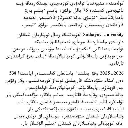
كولەمىندە ستيپەنديا تولەۋدى كوزدەيدى. ۇمىتكەردىڭ ۇبت
ناتيجەسى كەمىندە 75 بالل بولۋى، باسىم ءبىلىم بەرۋ
باعدارلاماسىنا ءتۇسۋى جانە تەمىرتاۋ قالاسىمەن نەمەسە
قاراعاندى وبلىسىمەن اۋماقتىق بايلانىسى بولۋى ءتيىس.
Satbayev University الەۋمەتتىك وسال توپتاردان شىققان
دارىندى جاستاردىڭ جوعارى تەحنيكالىق بىلىمگە
قولجەتىمدىلىگىن كەڭەيتۋ ماقساتىندا جۇمىس بەرۋشىلەر مەن
جەر قويناۋىن پايدالانۋشى كومپانيالاردىڭ ءبىلىم بەرۋ گرانتتارىن
تارتادى.
2025-2026 وقۋ جىلىندا جاسالعان كەلىسىمدەر اياسىندا 538
دەن استام ستۋدەنتكە قارجىلىق قولداۋ كورسەتىلىپ، ولار وقۋىن
جەر قويناۋىن پايدالانۋشى كومپانيالاردىڭ قولداۋىمەن
جالعاستىردى. ولاردىڭ قاتارىندا جەتىم بالالار، مۇگەدەكتىگى بار
تۇلعالار، اتا- اناسىنىڭ قامقورلىعىنسىز قالعان بالالار، اتا-
اناسىنىڭ ءبىرى نەمەسە ەكەۋى دە مۇگەدەكتىگى بار
وتباسىلاردان شىققان ستۋدەنتتەر، سونداي-اق تولىق ەمەس
جانە كوپبالالى وتباسىلاردان شىققان ءبىلىم الۋشىلار بار.