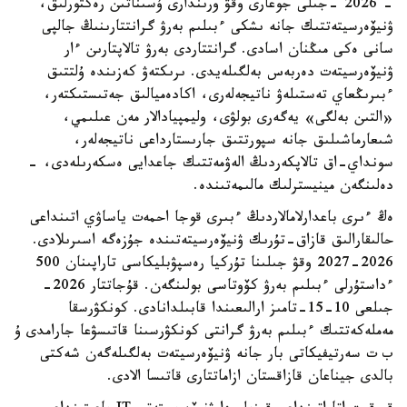
- 2026 -جىلى جوعارى وقۋ ورىندارى ۇسىناتىن رەكتورلىق،
ۋنيۆەرسيتەتتىك جانە ىشكى ءبىلىم بەرۋ گرانتتارىنىڭ جالپى
سانى ەكى مىڭنان اسادى. گرانتتاردى بەرۋ تالاپتارىن ءار
ۋنيۆەرسيتەت دەربەس بەلگىلەيدى. ىرىكتەۋ كەزىندە ۇلتتىق
ءبىرىڭعاي تەستىلەۋ ناتيجەلەرى، اكادەميالىق جەتىستىكتەر،
«التىن بەلگى» يەگەرى بولۋى، وليمپيادالار مەن عىلىمي،
شىعارماشىلىق جانە سپورتتىق جارىستارداعى ناتيجەلەر،
سونداي-اق تالاپكەردىڭ الەۋمەتتىك جاعدايى ەسكەرىلەدى، -
دەلىنگەن مينيسترلىك مالىمەتىندە.
ەڭ ءىرى باعدارلامالاردىڭ ءبىرى قوجا احمەت ياساۋي اتىنداعى
حالىقارالىق قازاق-تۇرىك ۋنيۆەرسيتەتىندە جۇزەگە اسىرىلادى.
2026-2027 وقۋ جىلىنا تۇركيا رەسپۋبليكاسى تاراپىنان 500
ءداستۇرلى ءبىلىم بەرۋ كۆوتاسى بولىنگەن. قۇجاتتار 2026-
جىلعى 10-15-تامىز ارالىعىندا قابىلدانادى. كونكۋرسقا
مەملەكەتتىك ءبىلىم بەرۋ گرانتى كونكۋرسىنا قاتىسۋعا جارامدى ۇ
ب ت سەرتيفيكاتى بار جانە ۋنيۆەرسيتەت بەلگىلەگەن شەكتى
بالدى جيناعان قازاقستان ازاماتتارى قاتىسا الادى.