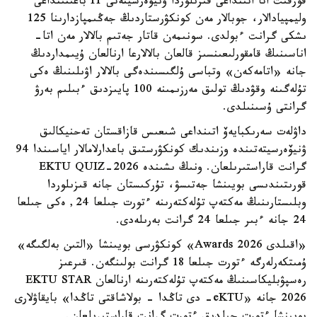
قورقىت اتا اتىنداعى قىزىلوردا ۋنيۆەرسيتەتى IT باعىتىنداعى
وليمپيادالار، جوبالار مەن كونكۋرستاردىڭ جەڭىمپازدارىنا 125
ىشكى گرانت ءبولدى. سونىمەن قاتار جەتىم بالالار مەن اتا-
اناسىنىڭ قامقورلىعىنسىز قالعان بالالارعا ارنالعان ۇيىمداردىڭ
جانە «اتامەكەن» وتباسى ۇلگىسىندەگى بالالار اۋىلىنىڭ ەكى
تۇلەگىنە وقۋدىڭ تولىق مەرزىمىنە 100 پايىزدىق ءبىلىم بەرۋ
گرانتى ۇسىنىلدى.
داۋلەت سەرىكبايەۆ اتىنداعى شىعىس قازاقستان تەحنيكالىق
ۋنيۆەرسيتەتىندە وزىندىك كونكۋرستىق باعدارلامالار اياسىندا 94
گرانت قاراستىرىلعان. ونىڭ ىشىندە EKTU QUIZ-2026
قورىتىندىسى بويىنشا جەتىسۋ، تۇركىستان جانە قىزىلوردا
وبلىستارىنىڭ مەكتەپ تۇلەكتەرىنە ءتورت جىلعا 24, ەكى جىلعا
24 جانە ءبىر جىلعا 24 گرانت بەرىلەدى.
«اقىلدى Awards 2026» كونكۋرسى بويىنشا «التىن بەلگىگە»
ۇمىتكەرلەرگە ءتورت جىلعا 18 گرانت بولىنگەن. قىرعىز
رەسپۋبليكاسىنىڭ مەكتەپ تۇلەكتەرىنە ارنالعان EKTU STAR
2026 جانە «eKTU- دى تاڭدا - بولاشاقتى تاڭدا» بايقاۋلارى