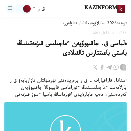
KAZINFORM
ق ز
ترەند:
2026-سايلاۋ
وقيعا
تاعايىنداۋ
اقوردا
17:54, 11 قاڭتار 2016
ەلباسى ق. جاقىپوۆپەن ءماجىلىس قىزمەتىنىڭ
باستى باعىتتارىن تالقىلادى
استانا. قازاقپارات - ق ر پرەزيدەنتى نۇرسۇلتان نازاربايەۆ ق ر
پارلامەنت ءماجىلىسىنىڭ ءتوراعاسى قابيبوللا جاقىپوۆپەن
كەزدەستى، دەپ حابارلايدى اقوردانىڭ باسپا ءسوز قىزمەتى.