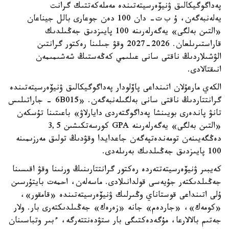
پەداگوگيكالىق ۋنيۆەرسيتەتىندە مەملەكەتتىك گرانت
يەلەنبەگەن، ۇ ب ت- دان 100 دەن جوعارى بالل جيناعان
«التىن بەلگى» يەگەرلەرىنە 100 پايىزدىق جەڭىلدىك
قاراستىرىلعان. 2026-2027 وقۋ جىلىنا رەكتور گرانتىن
الۋشىلاردىڭ ناقتى سانى عىلىمي كەڭەستىڭ شەشىمىمەن
انىقتالادى.
الكەي مارعۇلان اتىنداعى پاۆلودار پەداگوگيكالىق ۋنيۆەرسيتەتىندە
گرانتتاردىڭ ناقتى سانى بەلگىلەنبەگەن. «6B015 - جاراتىلىس
تانۋ پاندەرى بويىنشا پەداگوگتەردى دايارلاۋ» باعىتىنا تۇسكەن
«التىن بەلگى» يەگەرلەرىنە GPA كورسەتكىشىن 3,5
دەڭگەيىنەن تومەندەتپەگەن جاعدايدا وقۋدىڭ تولىق مەرزىمىنە
100 پايىزدىق جەڭىلدىك بەرىلەدى.
كەيبىر ۋنيۆەرسيتەتتەردە رەكتور گرانتتارىنىڭ ورنىنا وقۋ اقىسىنا
جەڭىلدىكتەر جۇيەسى قولدانىلادى. ماسەلەن، احمەت بايتۇرسىن
ۇلى اتىنداعى قوستاناي وڭىرلىك ۋنيۆەرسيتەتىندە «قامقور»،
«كومەك»، «جاردەم» جانە «زەرەك» جەڭىلدىكتەرى بار. ولار
جەتىم بالالارعا، مۇگەدەكتىگى بار ستۋدەنتتەرگە، ءبىر وتباسىنان