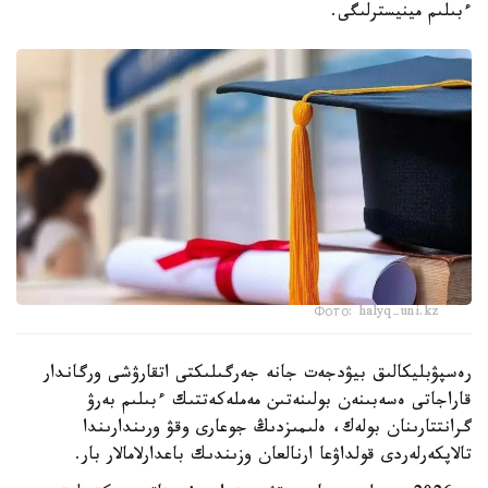
ءبىلىم مينيسترلىگى.
Фото: halyq-uni.kz
رەسپۋبليكالىق بيۋدجەت جانە جەرگىلىكتى اتقارۋشى ورگاندار
قاراجاتى ەسەبىنەن بولىنەتىن مەملەكەتتىك ءبىلىم بەرۋ
گرانتتارىنان بولەك، ەلىمىزدىڭ جوعارى وقۋ ورىندارىندا
تالاپكەرلەردى قولداۋعا ارنالعان وزىندىك باعدارلامالار بار.