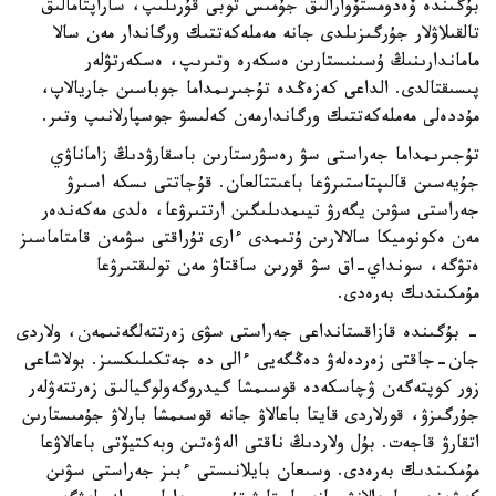
بۇگىندە ۆەدومستۆوارالىق جۇمىس توبى قۇرىلىپ، ساراپتامالىق
تالقىلاۋلار جۇرگىزىلدى جانە مەملەكەتتىك ورگاندار مەن سالا
ماماندارىنىڭ ۇسىنىستارىن ەسكەرە وتىرىپ، ەسكەرتۋلەر
پىسىقتالدى. الداعى كەزەڭدە تۇجىرىمداما جوباسىن جاريالاپ،
مۇددەلى مەملەكەتتىك ورگاندارمەن كەلىسۋ جوسپارلانىپ وتىر.
تۇجىرىمداما جەراستى سۋ رەسۋرستارىن باسقارۋدىڭ زاماناۋي
جۇيەسىن قالىپتاستىرۋعا باعىتتالعان. قۇجاتتى ىسكە اسىرۋ
جەراستى سۋىن يگەرۋ تيىمدىلىگىن ارتتىرۋعا، ەلدى مەكەندەر
مەن ەكونوميكا سالالارىن ۇتىمدى ءارى تۇراقتى سۋمەن قامتاماسىز
ەتۋگە، سونداي-اق سۋ قورىن ساقتاۋ مەن تولىقتىرۋعا
مۇمكىندىك بەرەدى.
- بۇگىندە قازاقستانداعى جەراستى سۋى زەرتتەلگەنىمەن، ولاردى
جان-جاقتى زەردەلەۋ دەڭگەيى ءالى دە جەتكىلىكسىز. بولاشاعى
زور كوپتەگەن ۋچاسكەدە قوسىمشا گيدروگەولوگيالىق زەرتتەۋلەر
جۇرگىزۋ، قورلاردى قايتا باعالاۋ جانە قوسىمشا بارلاۋ جۇمىستارىن
اتقارۋ قاجەت. بۇل ولاردىڭ ناقتى الەۋەتىن وبەكتيۆتى باعالاۋعا
مۇمكىندىك بەرەدى. وسىعان بايلانىستى ءبىز جەراستى سۋىن