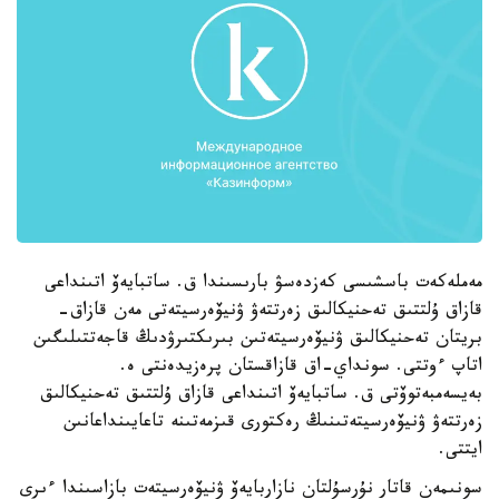
مەملەكەت باسشىسى كەزدەسۋ بارىسىندا ق. ساتبايەۆ اتىنداعى
قازاق ۇلتتىق تەحنيكالىق زەرتتەۋ ۋنيۆەرسيتەتى مەن قازاق-
بريتان تەحنيكالىق ۋنيۆەرسيتەتىن بىرىكتىرۋدىڭ قاجەتتىلىگىن
اتاپ ءوتتى. سونداي-اق قازاقستان پرەزيدەنتى ە.
بەيسەمبەتوۆتى ق. ساتبايەۆ اتىنداعى قازاق ۇلتتىق تەحنيكالىق
زەرتتەۋ ۋنيۆەرسيتەتىنىڭ رەكتورى قىزمەتىنە تاعايىنداعانىن
ايتتى.
سونىمەن قاتار نۇرسۇلتان نازاربايەۆ ۋنيۆەرسيتەت بازاسىندا ءىرى