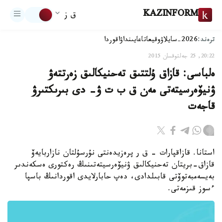
KAZINFORM
ق ز
ترەند:
2026-سايلاۋ
وقيعا
تاعايىنداۋ
اقوردا
20:22, 25 جەلتوقسان 2015
ەلباسى: قازاق ۇلتتىق تەحنيكالىق زەرتتەۋ
ۋنيۆەرسيتەتى مەن ق ب ت ۋ- دى بىرىكتىرۋ
قاجەت
استانا. قازاقپارات - ق ر پرەزيدەنتى نۇرسۇلتان نازاربايەۆ
قازاق-بريتان تەحنيكالىق ۋنيۆەرسيتەتىنىڭ رەكتورى ەسكەندىر
بەيسەمبەتوۆتى قابىلدادى، دەپ حابارلايدى اقوردانىڭ باسپا
ءسوز قىزمەتى.