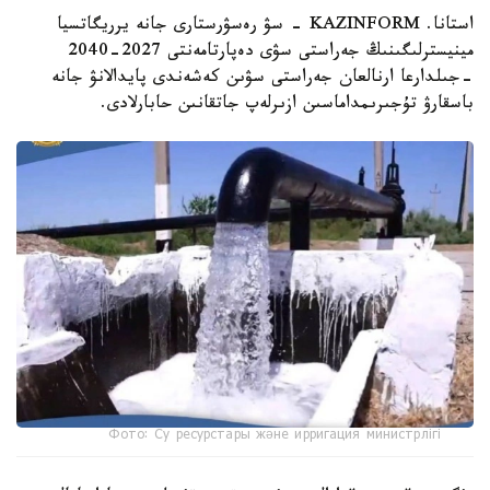
استانا. KAZINFORM - سۋ رەسۋرستارى جانە يرريگاتسيا
مينيسترلىگىنىڭ جەراستى سۋى دەپارتامەنتى 2027-2040
-جىلدارعا ارنالعان جەراستى سۋىن كەشەندى پايدالانۋ جانە
باسقارۋ تۇجىرىمداماسىن ازىرلەپ جاتقانىن حابارلادى.
Фото: Су ресурстары және ирригация министрлігі