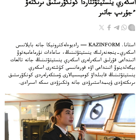
اسكەري ينستيتۋتتاردا كونكۋرستىق ىرىكتەۋ
ءجۇرىپ جاتىر
استانا. KAZINFORM — راديوەلەكترونيكا جانە بايلانىس
اسكەري-ينجەنەرلىك ينستيتۋتىنىڭ، ساعادات نۇرماعامبەتوۆ
اتىنداعى قۇرلىق اسكەرلەرى اسكەري ينستيتۋتىنىڭ جانە تالعات
بيگەلدينوۆ اتىنداعى اۋە قورعانىسى كۇشتەرى اسكەري
ينستيتۋتىنىڭ قابىلداۋ كوميسسيالارى ۇمىتكەرلەردى كونكۋرستىق
ىرىكتەۋدى ۇيىمداستىرۋدى جانە وتكىزۋدى ىسكە اسىرادى.