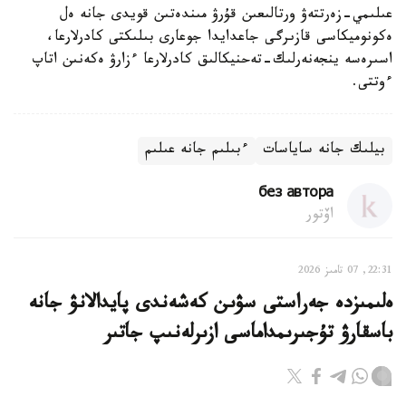
عىلىمي-زەرتتەۋ ورتالىعىن قۇرۋ مىندەتىن قويدى جانە ەل
ەكونوميكاسى قازىرگى جاعدايدا جوعارى بىلىكتى كادرلارعا،
اسىرەسە ينجەنەرلىك-تەحنيكالىق كادرلارعا ءزارۋ ەكەنىن اتاپ
ءوتتى.
بيلىك جانە ساياسات
ءبىلىم جانە عىلىم
без автора
اۆتور
22:31, 07 تامىز 2026
ەلىمىزدە جەراستى سۋىن كەشەندى پايدالانۋ جانە
باسقارۋ تۇجىرىمداماسى ازىرلەنىپ جاتىر