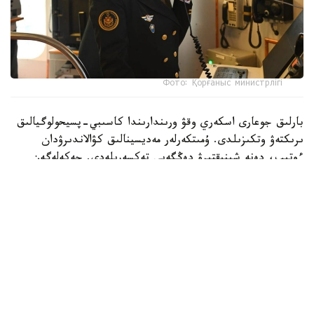
Фото: Қорғаныс министрлігі
بارلىق جوعارى اسكەري وقۋ ورىندارىندا كاسىبي-پسيحولوگيالىق
ىرىكتەۋ وتكىزىلدى. ۇمىتكەرلەر مەديسينالىق كۋالاندىرۋدان
ءوتىپ، دەنە شىنىقتىرۋ دەڭگەيى تەكسەرىلەدى. جەكەلەگەن
ماماندىقتار بويىنشا ۇمىتكەرلەر ءتۇسۋ ەمتيحاندارىن تاپسىرادى.
بۇگىنگى تاڭدا راديوەلەكترونيكا جانە بايلانىس اسكەري-
ينجەنەرلىك ينستيتۋتىنا 400 ۇمىتكەر قۇجات تاپسىردى.
كونكۋرستىق ىرىكتەۋ 6 ماماندىق جانە 12 بىلىكتىلىك بويىنشا
جۇرگىزىلەدى. «اقپاراتتى قورعاۋدى ۇيىمداستىرۋ جانە
تەحنولوگياسى» جانە «راديوەلەكتروندىق بارلاۋ مەن
راديوەلەكتروندىق كۇرەستى ۇيىمداستىرۋ» ماماندىقتارى ۇلكەن