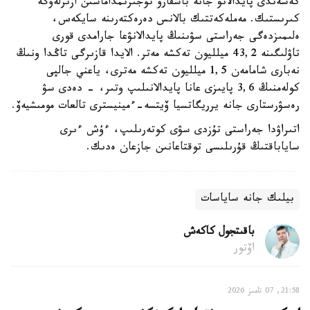
كەشەندى پايدالانۋ جانە باسقارۋ تۇجىرىمداماسىن ازىرلەۋگە
كىرىستىك. مەملەكەتتىك بالانس دەرەكتەرىنە سايكەس،
ەلىمىزدەگى جەراستى سۋىنىڭ پايدالانۋعا جارامدى قورى
تاۋلىگىنە 43,2 ميلليون تەكشە مەتر. الايدا قازىرگى تاڭدا ونىڭ
نەبارى شامامەن 1,5 ميلليون تەكشە مەترى، ياعني جالپى
كولەمنىڭ 3,6 پايىزى عانا پايدالانىلىپ وتىر، - دەدى سۋ
رەسۋرستارى جانە يرريگاتسيا ۆيتسە-ءمينيسترى تالعات مومىشيەۆ.
اتىراۋدا جەراستى تۇزدى سۋى كوتەرىلىپ، ءۇش ءىرى
ساياباقتىڭ قۇرىلىسى توقتاعانىن جازعان ەدىك.
بيلىك جانە ساياسات
باقىتجول كاكەش
اۆتور
21:58, 07 تامىز 2026