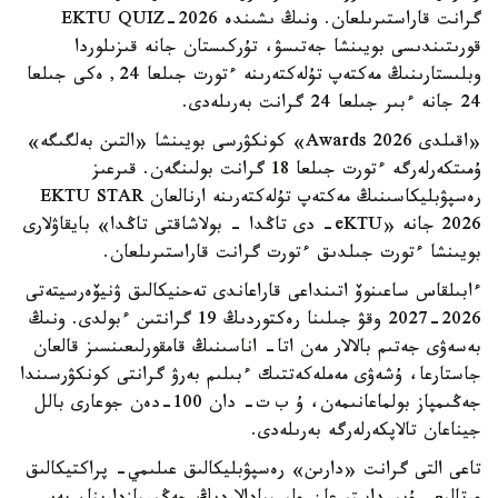
گرانت قاراستىرىلعان. ونىڭ ىشىندە EKTU QUIZ-2026
قورىتىندىسى بويىنشا جەتىسۋ، تۇركىستان جانە قىزىلوردا
وبلىستارىنىڭ مەكتەپ تۇلەكتەرىنە ءتورت جىلعا 24, ەكى جىلعا
24 جانە ءبىر جىلعا 24 گرانت بەرىلەدى.
«اقىلدى Awards 2026» كونكۋرسى بويىنشا «التىن بەلگىگە»
ۇمىتكەرلەرگە ءتورت جىلعا 18 گرانت بولىنگەن. قىرعىز
رەسپۋبليكاسىنىڭ مەكتەپ تۇلەكتەرىنە ارنالعان EKTU STAR
2026 جانە «eKTU- دى تاڭدا - بولاشاقتى تاڭدا» بايقاۋلارى
بويىنشا ءتورت جىلدىق ءتورت گرانت قاراستىرىلعان.
ءابىلقاس ساعىنوۆ اتىنداعى قاراعاندى تەحنيكالىق ۋنيۆەرسيتەتى
2026-2027 وقۋ جىلىنا رەكتوردىڭ 19 گرانتىن ءبولدى. ونىڭ
بەسەۋى جەتىم بالالار مەن اتا- اناسىنىڭ قامقورلىعىنسىز قالعان
جاستارعا، ۇشەۋى مەملەكەتتىك ءبىلىم بەرۋ گرانتى كونكۋرسىندا
جەڭىمپاز بولماعانىمەن، ۇ ب ت- دان 100-دەن جوعارى بالل
جيناعان تالاپكەرلەرگە بەرىلەدى.
تاعى التى گرانت «دارىن» رەسپۋبليكالىق عىلىمي- پراكتيكالىق