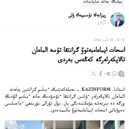
بيلىك جانە ساياسات
ريزابەك نۇسىپبەك ۇلى
اۆتور
15:43, 08 تامىز 2026
اسحات ايماعامبەتوۆ گرانتقا تۇسە الماعان
تالاپكەرلەرگە كەڭەس بەردى
استانا. KAZINFORM - مەملەكەتتىك ءبىلىم گرانتىن يەلەنە
الماعان تالاپكەرلەر ءۇشىن گرانتقا ءتۇسۋدىڭ جانە ءبىلىم الۋدىڭ
وزگە دە بىرنەشە مۇمكىندىگى بار. بۇل تۋرالى بۇرىنعى ءماجىلىس
دەپۋتاتى اسحات ايماعامبەتوۆ مالىمدەدى.