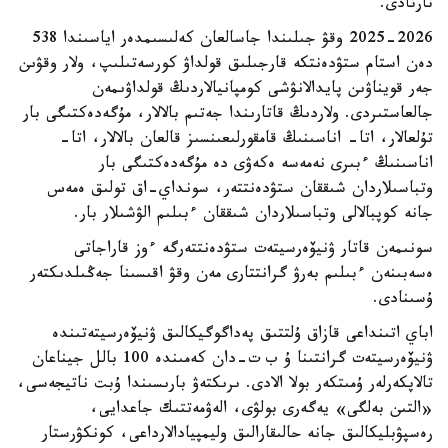
تارتادى.
2025-2026 وقۋ جىلىندا جاسالعان كەلىسىمدەر اياسىندا 538
دەن استام ستۋدەنتكە قارجىلىق قولداۋ كورسەتىلىپ، ولار وقۋىن
جەر قويناۋىن پايدالانۋشى كومپانيالاردىڭ قولداۋىمەن
جالعاستىردى. ولاردىڭ قاتارىندا جەتىم بالالار، مۇگەدەكتىگى بار
تۇلعالار، اتا- اناسىنىڭ قامقورلىعىنسىز قالعان بالالار، اتا-
اناسىنىڭ ءبىرى نەمەسە ەكەۋى دە مۇگەدەكتىگى بار
وتباسىلاردان شىققان ستۋدەنتتەر، سونداي-اق تولىق ەمەس
جانە كوپبالالى وتباسىلاردان شىققان ءبىلىم الۋشىلار بار.
سونىمەن قاتار ۋنيۆەرسيتەت ستۋدەنتتەرگە ءوز قاراجاتى
ەسەبىنەن ءبىلىم بەرۋ گرانتتارى مەن وقۋ اقىسىنا جەڭىلدىكتەر
ۇسىنادى.
اباي اتىنداعى قازاق ۇلتتىق پەداگوگيكالىق ۋنيۆەرسيتەتىندە
ۋنيۆەرسيتەت گرانتىنا ۇ ب ت-دان كەمىندە 100 بالل جيناعان
تالاپكەرلەر ۇمىتكەر بولا الادى. ىرىكتەۋ بارىسىندا ۇبت ناتيجەسى،
«التىن بەلگى» يەگەرى بولۋى، الەۋمەتتىك جاعدايى،
رەسپۋبليكالىق جانە حالىقارالىق وليمپيادالارداعى، كونكۋرستار