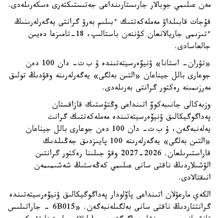
مەن عىلىمي جوبالار جارىستارىنداعى جەتىستىكتەرى ەسكەرىلەدى.
قۇجات قابىلداۋ مەملەكەتتىك ءبىلىم بەرۋ گرانتى يەگەرلەرىنىڭ
ءتىزىمى جاريالانعان كۇننەن باستالىپ، 18-تامىزعا دەيىن
جالعاسادى.
«تۇران- استانا» ۋنيۆەرسيتەتىندە ۇ ب ت- دان 100 دەن
جوعارى بالل جيناعان «التىن بەلگى» يەگەرلەرىنە وقۋدىڭ تولىق
مەرزىمىنە رەكتور گرانتى بەرىلەدى.
وزبەكالى جانىبەكوۆ اتىنداعى وڭتۇستىك قازاقستان
پەداگوگيكالىق ۋنيۆەرسيتەتىندە مەملەكەتتىك گرانت
يەلەنبەگەن، ۇ ب ت- دان 100 دەن جوعارى بالل جيناعان
«التىن بەلگى» يەگەرلەرىنە 100 پايىزدىق جەڭىلدىك
قاراستىرىلعان. 2026-2027 وقۋ جىلىنا رەكتور گرانتىن
الۋشىلاردىڭ ناقتى سانى عىلىمي كەڭەستىڭ شەشىمىمەن
انىقتالادى.
الكەي مارعۇلان اتىنداعى پاۆلودار پەداگوگيكالىق ۋنيۆەرسيتەتىندە
گرانتتاردىڭ ناقتى سانى بەلگىلەنبەگەن. «6B015 - جاراتىلىس