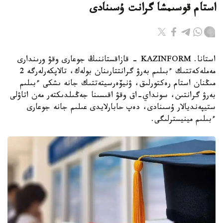
استام قوسىمشا گرانت ۇسىنادى
استانا. KAZINFORM - قازاقستاننىڭ جوعارى وقۋ ورىندارى
مەملەكەتتىك ءبىلىم بەرۋ گرانتتارىنان بولەك، تالاپكەرلەرگە 2
مىڭنان استام رەكتورلىق، ۋنيۆەرسيتەتتىك جانە ىشكى ءبىلىم
بەرۋ گرانتىن، سونداي-اق وقۋ اقىسىنا جەڭىلدىكتەر مەن اتاۋلى
ستيپەنديالار ۇسىنادى، دەپ حابارلايدى عىلىم جانە جوعارى
ءبىلىم مينيسترلىگى.