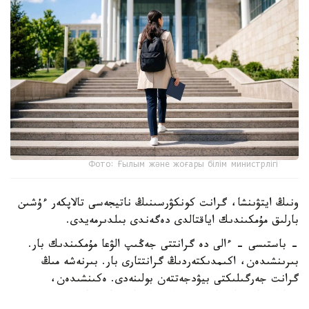
Фото: Ғылым және жоғары білім министрлігі
ونىڭ ايتۋىنشا، گرانت كونكۋرسىنىڭ ناتيجەسى تالاپكەر ءۇشىن
بارلىق مۇمكىندىك اياقتالدى دەگەندى بىلدىرمەيدى.
- باستىسى - ءالى دە گرانتتى جەڭىپ الۋعا مۇمكىندىك بار.
بىرىنشىدەن، اكىمدىكتەردىڭ گرانتتارى بار. بىرنەشە مىڭ
گرانت جەرگىلىكتى بيۋدجەتتەن بولىنەدى. ەكىنشىدەن،
«قازاقستان حالقىنا» قورىنىڭ گرانتتارى تاعى بار، - دەدى