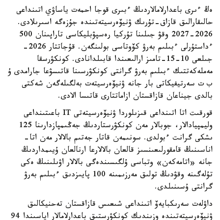
ەڭ ءىرى باعدارلامالاردىڭ ءبىرى قوجا احمەت ياساۋي اتىنداعى
حالىقارالىق قازاق-تۇرىك ۋنيۆەرسيتەتىندە جۇزەگە اسىرىلادى.
2026-2027 وقۋ جىلىنا تۇركيا رەسپۋبليكاسى تاراپىنان 500
ءداستۇرلى ءبىلىم بەرۋ كۆوتاسى بولىنگەن. قۇجاتتار 2026-
جىلعى 10-15-تامىز ارالىعىندا قابىلدانادى. كونكۋرسقا
مەملەكەتتىك ءبىلىم بەرۋ گرانتى كونكۋرسىنا قاتىسۋعا جارامدى ۇ
ب ت سەرتيفيكاتى بار جانە ۋنيۆەرسيتەت بەلگىلەگەن شەكتى
بالدى جيناعان قازاقستان ازاماتتارى قاتىسا الادى.
قورقىت اتا اتىنداعى قىزىلوردا ۋنيۆەرسيتەتى IT باعىتىنداعى
وليمپيادالار، جوبالار مەن كونكۋرستاردىڭ جەڭىمپازدارىنا 125
ىشكى گرانت ءبولدى. سونىمەن قاتار جەتىم بالالار مەن اتا-
اناسىنىڭ قامقورلىعىنسىز قالعان بالالارعا ارنالعان ۇيىمداردىڭ
جانە «اتامەكەن» وتباسى ۇلگىسىندەگى بالالار اۋىلىنىڭ ەكى
تۇلەگىنە وقۋدىڭ تولىق مەرزىمىنە 100 پايىزدىق ءبىلىم بەرۋ
گرانتى ۇسىنىلدى.
داۋلەت سەرىكبايەۆ اتىنداعى شىعىس قازاقستان تەحنيكالىق
ۋنيۆەرسيتەتىندە وزىندىك كونكۋرستىق باعدارلامالار اياسىندا 94