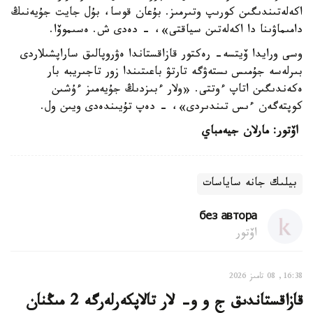
اكەلەتىندىگىن كورىپ وتىرمىز. بۇعان قوسا، بۇل جايت جۇيەنىڭ
دامىماۋىنا دا اكەلەتىن سياقتى»، - دەدى ش. ەسىموۆا.
وسى ورايدا ۆيتسە- رەكتور قازاقستاندا ەۋروپالىق ساراپشىلاردى
بىرلەسە جۇمىس ىستەۋگە تارتۋ باعىتىندا زور تاجىريبە بار
ەكەندىگىن اتاپ ءوتتى. «ولار ءبىزدىڭ جۇيەمىز ءۇشىن
كوپتەگەن ءىس تىندىردى»، - دەپ تۇيىندەدى ويىن ول.
اۆتور: مارلان جيەمباي
بيلىك جانە ساياسات
без автора
اۆتور
16:38, 08 تامىز 2026
قازاقستاندىق ج و و- لار تالاپكەرلەرگە 2 مىڭنان