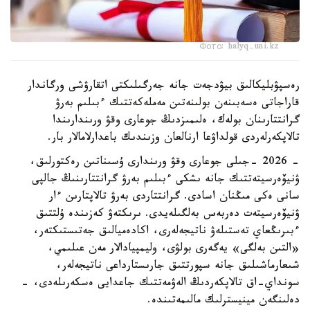
Фото: halyq-uni.kz
رەسپۋبليكالىق بيۋدجەت جانە جەرگىلىكتى اتقارۋشى ورگاندار
قاراجاتى ەسەبىنەن بولىنەتىن مەملەكەتتىك ءبىلىم بەرۋ
گرانتتارىنان بولەك، ەلىمىزدىڭ جوعارى وقۋ ورىندارىندا
تالاپكەرلەردى قولداۋعا ارنالعان وزىندىك باعدارلامالار بار.
- 2026 -جىلى جوعارى وقۋ ورىندارى ۇسىناتىن رەكتورلىق،
ۋنيۆەرسيتەتتىك جانە ىشكى ءبىلىم بەرۋ گرانتتارىنىڭ جالپى
سانى ەكى مىڭنان اسادى. گرانتتاردى بەرۋ تالاپتارىن ءار
ۋنيۆەرسيتەت دەربەس بەلگىلەيدى. ىرىكتەۋ كەزىندە ۇلتتىق
ءبىرىڭعاي تەستىلەۋ ناتيجەلەرى، اكادەميالىق جەتىستىكتەر،
«التىن بەلگى» يەگەرى بولۋى، وليمپيادالار مەن عىلىمي،
شىعارماشىلىق جانە سپورتتىق جارىستارداعى ناتيجەلەر،
سونداي-اق تالاپكەردىڭ الەۋمەتتىك جاعدايى ەسكەرىلەدى، -
دەلىنگەن مينيسترلىك مالىمەتىندە.