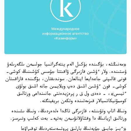
«مەنىڭشە، بۇگىندە بۇكىل الەم ينتەگراتسيا جولىمەن ىلگەرىلەۋ
ۇستىندە. ولار ءۇشىن قازىرگى ۋاقىتتا جۇمىس كۇشىنىڭ كوشى-
قونى قالىپتى جاعدايعا اينالعان. سوندىقتان، بۇگىندە قازاقستان
كوشى- قون ءۇشىن اشىق دەپ ويلايمىن جانە اشىق بولۋى
ءتيىس»، - دەدى ول ق ر پرەزيدەنتى جانىنداعى ورتالىق
كوممۋنيكاتسيالار قىزمەتىندە وتكەن بريفينگتە.
ونىڭ اتاپ وتۋىنشە، قازىرگى تاڭدا ەلدەردىڭ، ونىڭ ىشىندە
ورتالىق ازيانىڭ دا وقشاۋلانۋىمەن بەتپە- بەت كەلىپ وتىرمىز.
«ءبىز جابىق جۇيەنىڭ بارلىق پروتسەستەردىڭ توقىراۋعا