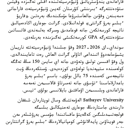
قاراعاندى يندۋستريالىق ۋنيۆەرسيتەتىندە اقىلى نەگىزدە وقيتىن
ستۋدەنتتەرگە ءبىرىنشى كۋرستان كەيىن ۋنيۆەرسيتەت قاراجاتى
ەسەبىنەن وقۋىن جالعاستىرۋعا مۇمكىندىك بەرەتىن «قاريۋ
ءبىلىم بەرۋ گرانتى» قولدانىلادى. گرانت جوعارى اكادەميالىق
ناتيجە كورسەتكەن جانە قوعامدىق ومىرگە بەلسەندى قاتىساتىن
ستۋدەنتتەرگە GPA كورسەتكىشى نەگىزىندە بەرىلەدى.
سونداي-اق 2026-2027 وقۋ جىلىندا ۋنيۆەرسيتەتتە ناريمان
يشمۇحامەدوۆ اتىنداعى اتاۋلى گرانت العاش رەت تاعايىندالدى.
ول وقۋ اقىسىن تولىق وتەۋدى جانە اي سايىن 150 مىڭ تەڭگە
كولەمىندە ستيپەنديا تولەۋدى كوزدەيدى. ۇمىتكەردىڭ ۇبت
ناتيجەسى كەمىندە 75 بالل بولۋى، باسىم ءبىلىم بەرۋ
باعدارلاماسىنا ءتۇسۋى جانە تەمىرتاۋ قالاسىمەن نەمەسە
قاراعاندى وبلىسىمەن اۋماقتىق بايلانىسى بولۋى ءتيىس.
Satbayev University الەۋمەتتىك وسال توپتاردان شىققان
دارىندى جاستاردىڭ جوعارى تەحنيكالىق بىلىمگە
قولجەتىمدىلىگىن كەڭەيتۋ ماقساتىندا جۇمىس بەرۋشىلەر مەن
جەر قويناۋىن پايدالانۋشى كومپانيالاردىڭ ءبىلىم بەرۋ گرانتتارىن