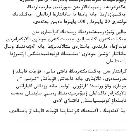
ۋنيۆەرسيتەت قىزمەتكەرلەرىنىڭ بالالارىنا، «التىن بەلگى»
يەگەرلەرىنە، وليمپيادالار مەن سپورتتىق جارىستاردىڭ
جەڭىمپازدارىنا جانە باسقا دا ساناتتارعا ارنالعان. جەڭىلدىك
مولشەرى 20 پايىزدان 100 پايىزعا دەيىن جەتەدى.
جالپى ۋنيۆەرسيتەتتەردىڭ وزىندىك گرانتتارى مەن
جەڭىلدىكتەرى اكادەميالىق جەتىستىكتەرى جوعارى تالاپكەرلەردى
قولداۋعا، دارىندى جاستاردى ىنتالاندىرۋعا جانە الەۋمەتتىك وسال
ساناتتار ءۇشىن جوعارى ءبىلىمنىڭ قولجەتىمدىلىگىن ارتتىرۋعا
باعىتتالعان.
گرانتتار مەن جەڭىلدىكتەردىڭ ناقتى سانى، قۇجات قابىلداۋ
مەرزىمدەرى، تالاپتارى جانە قاجەتتى قۇجاتتار ءتىزىمى ءار
جوعارى وقۋ ورنىندا ءارتۇرلى. تولىق جانە وزەكتى اقپاراتتى
تالاپكەرلەر تاڭداعان ۋنيۆەرسيتەتتىڭ رەسمي سايتىنان نەمەسە
قابىلداۋ كوميسسياسىنان ناقتىلاي الادى.
ايتا كەتەيىك، اكىمدىك گرانتتارىنا قۇجات قابىلداۋ باستالدى.