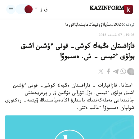
KAZINFORM
ق ز
ترەند:
2026-سايلاۋ
وقيعا
تاعايىنداۋ
اقوردا
19:03, 07 شىلدە 2015
قازاقستان ەڭبەك كوشى- قونى ءۇشىن اشىق
بولۋى ءتيىس - ش. ەسىموۆا
استانا. قازاقپارات - قازاقستان ەڭبەك كوشى- قونى ءۇشىن
اشىق بولۋى ءتيىس. بۇل تۋرالى بۇگىن ق ر پرەزيدەنتى
جانىنداعى مەملەكەتتىك باسقارۋ اكادەمياسىنىڭ ۆيتسە- رەكتورى
شولپان ەسىموۆا ءمالىم ەتتى.