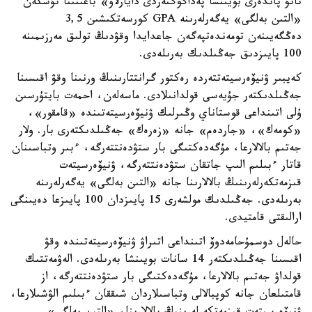
تانۋ پاندەرى بويىنشا پەداگوگتەردى دايارلاۋ» باعىتىنا تۇسكەن
«التىن بەلگى» يەگەرلەرىنە GPA كورسەتكىشىن 3,5
دەڭگەيىنەن تومەندەتپەگەن جاعدايدا وقۋدىڭ تولىق مەرزىمىنە
100 پايىزدىق جەڭىلدىك بەرىلەدى.
كەيبىر ۋنيۆەرسيتەتتەردە رەكتور گرانتتارىنىڭ ورنىنا وقۋ اقىسىنا
جەڭىلدىكتەر جۇيەسى قولدانىلادى. ماسەلەن، احمەت بايتۇرسىن
ۇلى اتىنداعى قوستاناي وڭىرلىك ۋنيۆەرسيتەتىندە «قامقور»،
«كومەك»، «جاردەم» جانە «زەرەك» جەڭىلدىكتەرى بار. ولار
جەتىم بالالارعا، مۇگەدەكتىگى بار ستۋدەنتتەرگە، ءبىر وتباسىنان
قاتار ءبىلىم الىپ جاتقان ستۋدەنتتەرگە، ۋنيۆەرسيتەت
قىزمەتكەرلەرىنىڭ بالالارىنا جانە «التىن بەلگى» يەگەرلەرىنە
بەرىلەدى. جەڭىلدىك مولشەرى 15 پايىزدان 100 پايىزعا دەيىنگى
ارالىقتى قامتيدى.
حالەل دوسمۇحامەدوۆ اتىنداعى اتىراۋ ۋنيۆەرسيتەتىندە وقۋ
اقىسىنا جەڭىلدىكتەر 14 سانات بويىنشا بەرىلەدى. الەۋمەتتىك
قولداۋ جەتىم بالالارعا، مۇگەدەكتىگى بار ستۋدەنتتەرگە، از
قامتىلعان جانە كوپبالالى وتباسىلاردان شىققان ءبىلىم الۋشىلارعا،