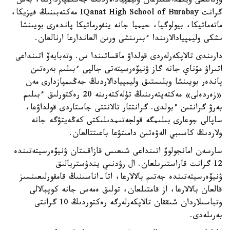
ورتالىعى ۇيىمداستىرعان وليمپيادالاردىڭ جەڭىمپازدارىنا، بەس
گرانت IQanat High School of Burabay مەكتەبىنىڭ فيزيكا،
ماتەماتيكا، بيولوگيا، حيميا جانە ينفورماتيكا پاندەرى بويىنشا
ىشكى وليمپيادالارىندا ءبىرىنشى ورىن العاندارعا ارنالعان.
دارىندى تالاپكەرلەردى قولداۋ ماقساتىندا س. وتەبايەۆ اتىنداعى
اتىراۋ مۇناي جانە گاز ۋنيۆەرسيتەتى جالپى ءبىلىم بەرەتىن
پاندەر بويىنشا وبلىستىق وليمپيادالاردىڭ جەڭىمپازدارى مەن
«زەردەلى» مەكتەپتەرىنىڭ تۇلەكتەرىنە 20 رەكتورلىق ءبىلىم
بەرۋ گرانتىن ءبولدى. گرانتتار تالانتتى جاستاردى قولداۋعا،
ساپالى جوعارى بىلىمگە قولجەتىمدىلىكتى كەڭەيتۋگە جانە
ولاردىڭ كاسىبي الەۋەتىن دامىتۋعا باعىتتالعان.
سارسەن امانجولوۆ اتىنداعى شىعىس قازاقستان ۋنيۆەرسيتەتىندە
12 گرانت قاراستىرىلعان. ال رۋدنىي يندۋستريالىق
ۋنيۆەرسيتەتىندە جەتىم بالالارعا، اتا-اناسىنىڭ قامقورلىعىنسىز
قالعان بالالارعا، از قامتىلعان، تولىق ەمەس جانە كوپبالالى
وتباسىلاردان شىققان تالاپكەرلەرگە رەكتوردىڭ 10 گرانتى
بەرىلەدى.