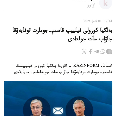
اۆتور
19:14, 08 تامىز 2026
بەلگيا كورولى فيليپپ قاسىم-جومارت توقايەۆقا
جاۋاپ حات جولدادى
استانا. KAZINFORM - اقوردا بەلگيا كورولى فيليپپتىڭ
قاسىم-جومارت توقايەۆقا جاۋاپ حات جولداعانىن حابارلادى.