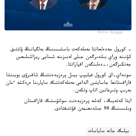
Фото: Ақорда
- كورول جەدەلحاتتا مەملەكەت باسشىسىنىڭ بەلگيانىڭ ۇلتتىق
كۇنىنە وراي بىلدىرگەن جىلى لەبىزىنە شىنايى ريزاشىلىعىن
جەتكىزگەن،-دەلىنگەن اقپاراتتا.
سونداي-اق كورول فيليپپ بيىل پرەزيدەنتتىڭ شاقىرۋى بويىنشا
قازاقستانعا جاسايتىن الداعى مەملەكەتتىك ساپارىنا ەرەكشە ءمان
بەرىپ وتىرعانىن اتاپ وتكەن.
ايتا كەتەيىك، كەشە پرەزيدەنت سولتۇستىك قازاقستان
وبلىسىنىڭ 90 جىلدىعىمەن قۇتتىقتادى.
بيلىك جانە ساياسات