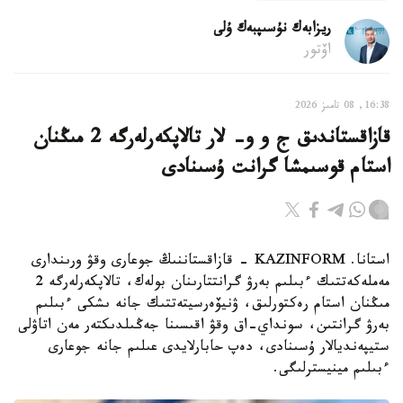
ريزابەك نۇسىپبەك ۇلى
اۆتور
16:38, 08 تامىز 2026
قازاقستاندىق ج و و- لار تالاپكەرلەرگە 2 مىڭنان
استام قوسىمشا گرانت ۇسىنادى
استانا. KAZINFORM - قازاقستاننىڭ جوعارى وقۋ ورىندارى
مەملەكەتتىك ءبىلىم بەرۋ گرانتتارىنان بولەك، تالاپكەرلەرگە 2
مىڭنان استام رەكتورلىق، ۋنيۆەرسيتەتتىك جانە ىشكى ءبىلىم
بەرۋ گرانتىن، سونداي-اق وقۋ اقىسىنا جەڭىلدىكتەر مەن اتاۋلى
ستيپەنديالار ۇسىنادى، دەپ حابارلايدى عىلىم جانە جوعارى
ءبىلىم مينيسترلىگى.