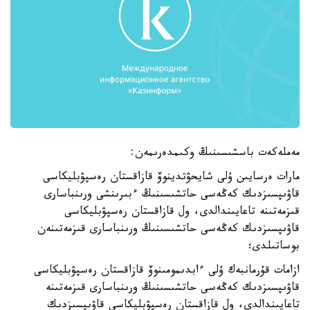
مەملەكەت باسشىسىنىڭ وكىمدەرىمەن:
مارات ەرسايىن ۇلى شايحۋتدينوۆ قازاقستان رەسپۋبليكاسى
قاۋىپسىزدىك كەڭەسى حاتشىسىنىڭ ءبىرىنشى ورىنباسارى
قىزمەتىنە تاعايىندالدى، ول قازاقستان رەسپۋبليكاسى
قاۋىپسىزدىك كەڭەسى حاتشىسىنىڭ ورىنباسارى قىزمەتىنەن
بوساتىلدى؛
ازامات قۇرمانبەك ۇلى ءابدىمومىنوۆ قازاقستان رەسپۋبليكاسى
قاۋىپسىزدىك كەڭەسى حاتشىسىنىڭ ورىنباسارى قىزمەتىنە
تاعايىندالدى، ول قازاقستان رەسپۋبليكاسى قاۋىپسىزدىك