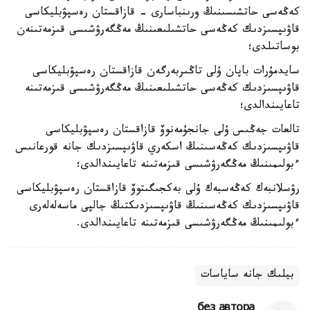
كەڭەسى حاتشىسىنىڭ ورىنباسارى - قازاقستان رەسپۋبليكاسى
قاۋىپسىزدىك كەڭەسى حاتشىلىعىنىڭ مەڭگەرۋشىسى قىزمەتىنەن
بوساتىلدى؛
سايدمۇرات باپان ۇلى تاڭىربەرگەن قازاقستان رەسپۋبليكاسى
قاۋىپسىزدىك كەڭەسى حاتشىلىعىنىڭ مەڭگەرۋشىسى قىزمەتىنە
تاعايىندالدى؛
تالعات جەڭىس ۇلى جانجۇمەنوۆ قازاقستان رەسپۋبليكاسى
قاۋىپسىزدىك كەڭەسىنىڭ اسكەري قاۋىپسىزدىك جانە قورعانىس
ءبولىمىنىڭ مەڭگەرۋشىسى قىزمەتىنە تاعايىندالدى؛
رۋسلانبەك كەڭەسبەك ۇلى بەكجىگىتوۆ قازاقستان رەسپۋبليكاسى
قاۋىپسىزدىك كەڭەسىنىڭ قاۋىپسىزدىكتىڭ جالپى ماسەلەلەرى
ءبولىمىنىڭ مەڭگەرۋشىسى قىزمەتىنە تاعايىندالدى.
بيلىك جانە ساياسات
без автора