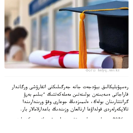
Фото: halyq-uni.kz
رەسپۋبليكالىق بيۋدجەت جانە جەرگىلىكتى اتقارۋشى ورگاندار
قاراجاتى ەسەبىنەن بولىنەتىن مەملەكەتتىك ءبىلىم بەرۋ
گرانتتارىنان بولەك، ەلىمىزدىڭ جوعارى وقۋ ورىندارىندا
تالاپكەرلەردى قولداۋعا ارنالعان وزىندىك باعدارلامالار بار.
- 2026 -جىلى جوعارى وقۋ ورىندارى ۇسىناتىن رەكتورلىق،
ۋنيۆەرسيتەتتىك جانە ىشكى ءبىلىم بەرۋ گرانتتارىنىڭ جالپى