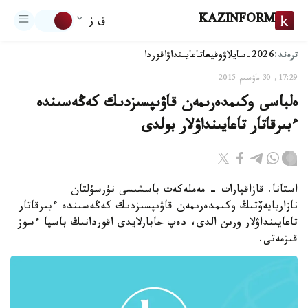
KAZINFORM
ق ز
ترەند:
2026-سايلاۋ
وقيعا
تاعايىنداۋ
اقوردا
17:29, 30 ماۋسىم 2015
ەلباسى وكىمدەرىمەن قاۋىپسىزدىك كەڭەسىندە
ءبىرقاتار تاعايىنداۋلار بولدى
استانا. قازاقپارات - مەملەكەت باسشىسى نۇرسۇلتان
نازاربايەۆتىڭ وكىمدەرىمەن قاۋىپسىزدىك كەڭەسىندە ءبىرقاتار
تاعايىنداۋلار ورىن الدى، دەپ حابارلايدى اقوردانىڭ باسپا ءسوز
قىزمەتى.