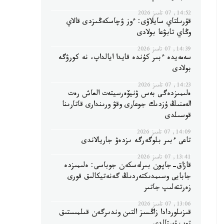
14:52, 07 تامىز 2026
قۇرىلتاي سايلاۋى: ءوز ۋچاسكەڭىزدى قالاي
وڭاي تابۋعا بولادى
14:39, 07 تامىز 2026
سەمەيدە ءبىر كۇندە قايدا ايالداپ، نە كورۋگە
بولادى
14:23, 07 تامىز 2026
ەلىمىزدەگى بەس ۋنيۆەرسيتەت العاش رەت
الەمنىڭ ۇزدىك جوعارى وقۋ ورىندارى قاتارىنا
قوسىلدى
14:09, 07 تامىز 2026
تاعى ءبىر بلوگەرگە ىزدەۋ جاريالاندى
13:41, 07 تامىز 2026
قازاق-جاپون بىرلەسكەن جوباسى: ەلىمىزدە
جابايى وسىمدىكتەردىڭ گەنەتيكالىق قورى
زەرتتەلىپ جاتىر
13:06, 07 تامىز 2026
قىزىلوردادا زاڭسىز التىن وندىرگەن قىلمىستىق