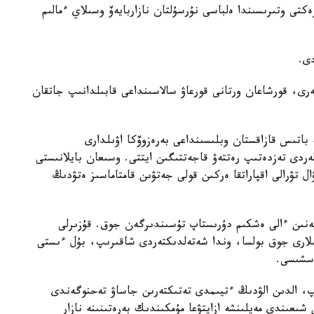
تى وتىرىسىندا ەلباسى نۇرسۇلتان نازاربايەۆ وسىلاي ءمالىم
دى.
ەرى، قورشاعان ورتانى قورعاۋ سالاسىنداعى قابىلدانىپ جاتقان
ە باتىس قازاقستان وبلىسىنداعى بەرەزوۆكا اۋىلدارى
لەردى تەزدەتىپ رەتتەۋ قاجەتتىگىن ايتتى. وسىعان بايلانىستى
ل تۋرالى اقپاراتقا ەركىن قولى جەتۋىن قامتاماسىز ەتۋدىڭ
ەنىن ءالى ەشكىم دۇرىستاپ تۇسىندىرگەن جوق. قۇزىرلى
شىلارى جوق بولسا، وندا شەتەلدىكتەردى شاقىرىپ، بۇل ءىستى
اسشىسى.
اپ، الدىن الۋدىڭ ءتيىمدى تەتىكتەرىن جاساۋ تەحنوگەندى
 شىعىندى مەيلىنشە ازايتۋعا مۇمكىندىك بەرەتىنىنە نازار