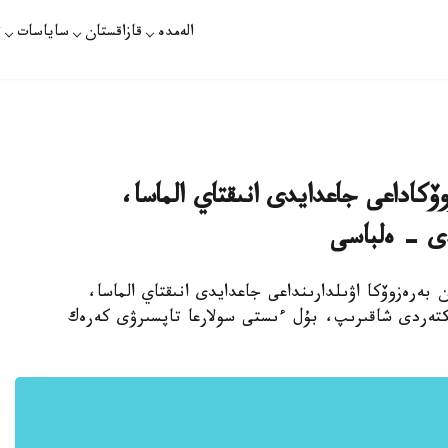
الەمدە
قازاقستان
ساياسات
ت
ۆكاداعى جاعدايدى انىقتاي الماسا،
ى - ەلباسى
ن بەرەزوۆكا اۋىلدارىنداعى جاعدايدى انىقتاي الماسا،
كتەردى شاقىرىپ، بۇل ءىستى سولارعا تاپسىرۋى كەرەك