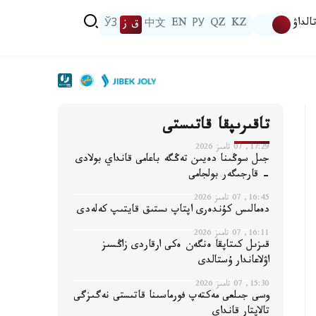
الداۋ
KZ
QZ
РУ
EN
中文
ق ز
ЎЗ
تاقىرىپقا قاتىستى
17:29, 07 تامىز 2026
جىل سوڭىنا دەيىن تەڭگە باعامى قانداي بولادى
- قارجىگەر بولجامى
16:45, 07 تامىز 2026
دەمالىس كۇندەرى اپتاپ ىستىق قايتىپ كەلەدى
16:11, 07 تامىز 2026
قىزىل كىتاپقا ەنگەن ەكى ارقاردى زاڭسىز
اۋلاعاندار ۇستالدى
15:30, 07 تامىز 2026
وسى جىلعى مەكتەپ فورماسىنا قاتىستى نەگىزگى
تالاپتار قانداي