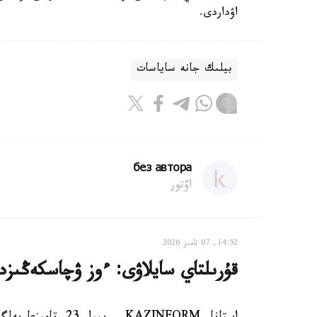
اۋداردى.
بيلىك جانە ساياسات
без автора
اۆتور
14:52, 07 تامىز 2026
قۇرىلتاي سايلاۋى: ءوز ۋچاسكەڭىزدى