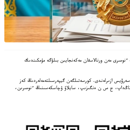
ىنىڭ ءنومىرى مەن ورنالاسقان مەكەنجايىن بىلۋگە مۇمكىندىك
 سەرۆيس ازىرلەندى. كورسەتىلگەن گيپەرسىلتەمەلەردىڭ كەز
ن تاڭداپ، ج س ن ەنگىزىپ، سايلاۋ ۋچاسكەسىنىڭ ءنومىرىن،