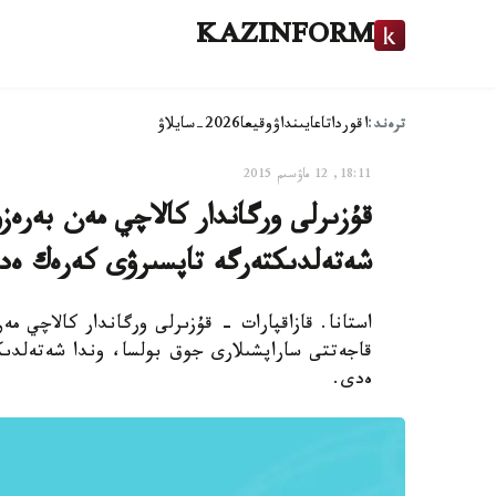
KAZINFORM
ترەند:
اقوردا
تاعايىنداۋ
وقيعا
2026-سايلاۋ
18:11, 12 ماۋسىم 2015
قۇزىرلى ورگاندار كالاچي مەن بەرەزو
شەتەلدىكتەرگە تاپسىرۋى كەرەك ەد
استانا. قازاقپارات - قۇزىرلى ورگاندار كالاچي مە
قاجەتتى ساراپشىلارى جوق بولسا، وندا شەتەلدى
ەدى.