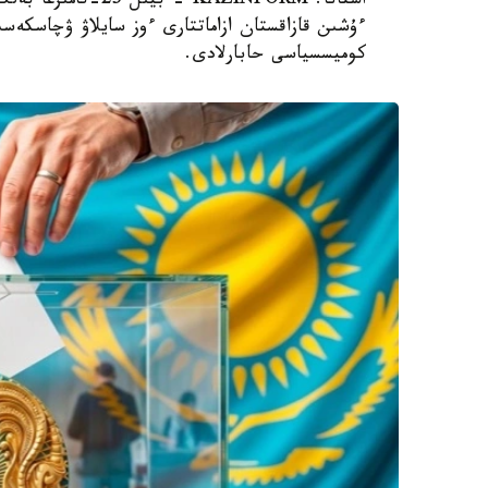
استانا. KAZINFORM 
ءۇشىن قازاقستان ازاماتتارى ءوز سايلاۋ ۋچاسكەسىن
كوميسسياسى حابارلادى.