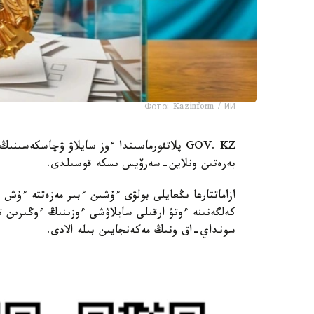
Фото: Kazinform / ИИ
GOV. KZ پلاتفورماسىندا ءوز سايلاۋ ۋچاسكەس
بەرەتىن ونلاين-سەرۆيس ىسكە قوسىلدى.
ازاماتتارعا ىڭعايلى بولۋى ءۇشىن ءبىر مەزەتتە ءۇش
كەلگەنىنە ءوتۋ ارقىلى سايلاۋشى ءوزىنىڭ ءوڭىرى
سونداي-اق ونىڭ مەكەنجايىن بىلە الادى.