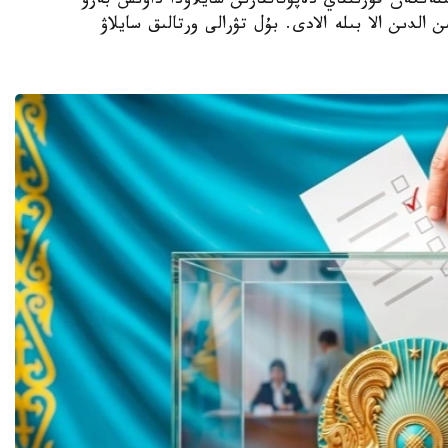
- بيىل 23-تامىزعا بەلگىلەنگەن قۇرىلتاي دەپۋتاتتارىن سايلاۋدا داۋىس بەرۋ
 الدىن الا بىلە الادى. بۇل تۋرالى ورتالىق سايلاۋ