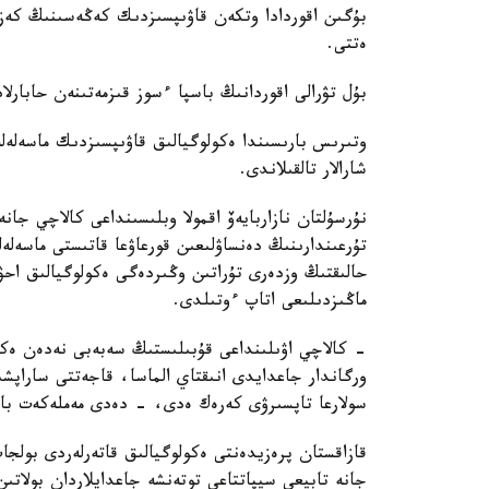
بۇگىن اقوردادا وتكەن قاۋىپسىزدىك كەڭەسىنىڭ كەزەك
ەتتى.
بۇل تۋرالى اقوردانىڭ باسپا ءسوز قىزمەتىنەن حابارلا
وتىرىس بارىسىندا ەكولوگيالىق قاۋىپسىزدىك ماسەلەل
شارالار تالقىلاندى.
نۇرسۇلتان نازاربايەۆ اقمولا وبلىسىنداعى كالاچي جان
تۇرعىندارىنىڭ دەنساۋلىعىن قورعاۋعا قاتىستى ماسەلە
حالىقتىڭ وزدەرى تۇراتىن وڭىردەگى ەكولوگيالىق احۋا
ماڭىزدىلىعى اتاپ ءوتىلدى.
- كالاچي اۋىلىنداعى قۇبىلىستىڭ سەبەبى نەدەن ەك
ورگاندار جاعدايدى انىقتاي الماسا، قاجەتتى ساراپ
سولارعا تاپسىرۋى كەرەك ەدى، - دەدى مەملەكەت ب
قازاقستان پرەزيدەنتى ەكولوگيالىق قاتەرلەردى بولج
جانە تابيعي سيپاتتاعى توتەنشە جاعدايلاردان بولاتىن