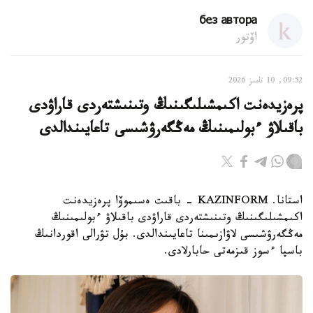
без автора
اۆتور
09:52, 10 تامىز 2026
پرەزيدەنت اكىمشىلىگىنىڭ وتىنىشتەردى قاراۋدى
باقىلاۋ ءبولىمىنىڭ مەڭگەرۋشىسى تاعايىندالدى
استانا. KAZINFORM - باقىت ەسىموۆا پرەزيدەنت
اكىمشىلىگىنىڭ وتىنىشتەردى قاراۋدى باقىلاۋ ءبولىمىنىڭ
مەڭگەرۋشىسى لاۋازىمىنا تاعايىندالدى. بۇل تۋرالى اقوردانىڭ
باسپا ءسوز قىزمەتى حابارلادى.