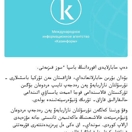
دەپ حابارلايدى اقوردانىڭ باسپا ءسوز قىزمەتى.
بۇدان بۇرىن حابارلانعانداي، قازاقستان مەن تۇركيا باسشىلارى -
نۇرسۇلتان نازاربايەۆ پەن رەدجەپ تايىپ ەردوعان بۇگىن
تۇركىستان قالاسىنداعى قوجا احمەت ياسساۋي اتىنداعى
حالىقارالىق قازاق- تۇرىك ۋنيۆەرسيتەتىندە بولدى.
وقۋ ورنىنا كەلگەن نۇرسۇلتان نازاربايەۆ پەن رەدجەپ ەردوعان
ۋنيۆەرسيتەت قالاشىعىنىڭ ماكەتىمەن تانىستى جانە مۋزەيدى
ارالاپ كوردى. سونداي- اق ەكى ەل پرەزيدەنتتەرى قۇرمەتتى