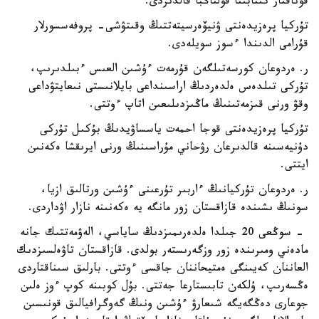
قوناقتار كىتابىنا قولتاڭبا قالدىردى.
تۇركيا پرەزيدەنتى ۋنيۆەرسيتەتتىڭ وقىتۋشى- پروفەسسورلار
قۇرامى الدىندا ءسوز سويلەدى.
ر. ەردوعان كورسەتىلگەن قۇرمەت ءۇشىن العىس ءبىلدىرىپ،
تۇركى تىلدەس ەلدەردىڭ اراسىنداعى بايلانىستى نىعايتۋداعى
وقۋ ورنى قىزمەتىنىڭ ماڭىزدىلىعىن اتاپ ءوتتى.
تۇركيا پرەزيدەنتى قوجا احمەت ياسساۋيدىڭ بۇكىل تۇركى
دۇنيەسىنە قالدىرعان رۋحاني مۇراسىنىڭ ورنى ايرىقشا ەكەنىن
ايتتى.
ر. ەردوعان تۇركيانىڭ ءاربىر تۇرعىنى ءۇشىن ورتالىق ازيا،
سونىڭ ىشىندە قازاقستان زور مانگە يە ەكەنىنە نازار اۋداردى.
- سوڭعى 20 جىلدا ەلدەرىمىزدىڭ ساياسي، الەۋمەتتىك جانە
مادەني ومىرىندە زور وزگەرىستەر بولدى. قازاقستان تاۋەلسىزدىك
العاننان كەيىنگى ەمتيحاننان جاقسى ءوتتى. بارلىق سىناقتاردى
ەڭسەرىپ، ۇلكەن تابىستارعا جەتتى. بۇل كوبىنە كوپ ءوز ەلىن
جوعارى دەڭگەيگە شىعارۋ ءۇشىن ونىڭ گەوگرافيالىق قونىسىن