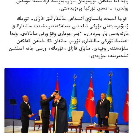
پايدالانا بىلگەن نۇرسۇلتان نازاربايەۆتىڭ ارقاسىندا مۇمكىن
بولدى، - دەدى تۇركيا پرەزيدەنتى.
قوجا احمەت ياسساۋي اتىنداعى حالىقارالىق قازاق- تۇرىك
ۋنيۆەرسيتەتى تۇركى تىلدەس مەملەكەتتەر ىشىندە حالىقارالىق
مارتەبەسى بار بىردەن- ءبىر جوعارى وقۋ ورنى سانالادى. وندا
الەمنىڭ تۇركى حالىقتارى تۇرىپ جاتقان 32 ەلىنەن كەلگەن
ستۋدەنتتەر وقيدى. ساباق قازاق، تۇرىك، ورىس جانە اعىلشىن
تىلدەرىندە جۇرەدى.