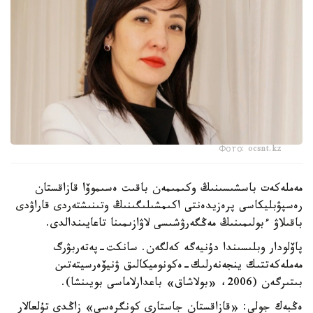
Фото: ocsnt.kz
مەملەكەت باسشىسىنىڭ وكىمىمەن باقىت ەسىموۆا قازاقستان
رەسپۋبليكاسى پرەزيدەنتى اكىمشىلىگىنىڭ وتىنىشتەردى قاراۋدى
باقىلاۋ ءبولىمىنىڭ مەڭگەرۋشىسى لاۋازىمىنا تاعايىندالدى.
پاۆلودار وبلىسىندا دۇنيەگە كەلگەن. سانكت-پەتەربۋرگ
مەملەكەتتىك ينجەنەرلىك-ەكونوميكالىق ۋنيۆەرسيتەتىن
بىتىرگەن (2006، «بولاشاق» باعدارلاماسى بويىنشا).
ەڭبەك جولى: «قازاقستان جاستارى كونگرەسى» زاڭدى تۇلعالار