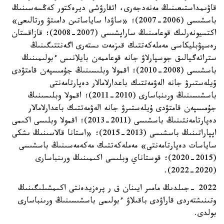
قاۋىمداستىعىنىڭ مەنەدجەرى، اتقارۋشى ديرەكتور كەڭسەسىنىڭ
باسشىسى (2006-2007)؛ «ساۋدا ساياساتىن دامىتۋ ورتالىعى»
اكتسيونەرلىك قوعامىنىڭ ساراپشىسى (2007-2008)؛ قازاقستان
رەسپۋبليكاسى مەملەكەتتىك قىزمەت ىستەرى اگەنتتىگىنىڭ
ستراتەگيالىق جوسپارلاۋ جانە قوعاممەن بايلانىس ءبولىمىنىڭ
باسشىسى (2008-2010)؛ اقمولا وبلىسىنىڭ جۇمىسپەن قامتۋدى
ۇيلەستىرۋ جانە الەۋمەتتىك باعدارلامالار دەپارتامەنتى
باسشىسىنىڭ ورىنباسارى (2010-2011)؛ اقمولا وبلىسىنىڭ
جۇمىسپەن قامتۋدى ۇيلەستىرۋ جانە الەۋمەتتىك باعدارلامالار
دەپارتامەنتىنىڭ باسشىسى (2011-2013)؛ اقمولا وبلىسى اكىمى
اپپاراتىنىڭ باسشىسى (2013-2015)؛ «استانا قالاسىنىڭ ىشكى
ساياسات دەپارتامەنتى» مەملەكەتتىك مەكەمەسىنىڭ باسشىسى
(2015-2020)؛ قوستاناي وبلىسى اكىمىنىڭ ورىنباسارى
(2020-2022).
2022 -جىلدىڭ مامىر ايىنان ق ر پرەزيدەنتى اكىمشىلىگىنىڭ
وتىنىشتەردى قاراۋدى باقىلاۋ ءبولىمى باسشىسىنىڭ ورىنباسارى
بولدى.