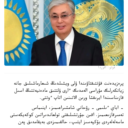
فوتو: اقوردا
پرەزيدەنت قۇتتىقتاۋىندا ۇلى ويشىلدىڭ شىعارماشىلىق جانە
زياتكەرلىك مۇراسى الەمدىك ءارى ۇلتتىق مادەنيەتتىڭ اسىل
قازىناسىندا ايرىقشا ورىن الاتىنىن اتاپ ءوتتى.
- اباي ءىلىمى - رۋحاني شامشىراعىمىز، اينىماس
تەمىرقازىعىمىز. اقىن جۇرتشىلىقتى تولعاندىراتىن كوكەيكەستى
ماسەلەلەردى بۇكپەسىز ايتىپ، حالقىمىزدى بەيقامدىق پەن