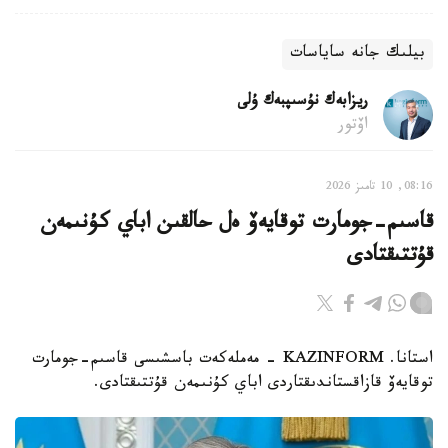
بيلىك جانە ساياسات
ريزابەك نۇسىپبەك ۇلى
اۆتور
08:16, 10 تامىز 2026
قاسىم-جومارت توقايەۆ ەل حالقىن اباي كۇنىمەن
قۇتتىقتادى
استانا. KAZINFORM - مەملەكەت باسشىسى قاسىم-جومارت
توقايەۆ قازاقستاندىقتاردى اباي كۇنىمەن قۇتتىقتادى.