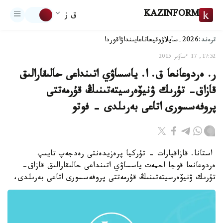
KAZINFORM
ق ز
ترەند:
2026-سايلاۋ
وقيعا
تاعايىنداۋ
اقوردا
17:52, 17 ءساۋىر 2015
ر. ەردوعانعا ق. ا. ياسساۋي اتىنداعى حالىقارالىق
قازاق- تۇرىك ۋنيۆەرسيتەتىنىڭ قۇرمەتتى
پروفەسسورى اتاعى بەرىلدى - فوتو
استانا. قازاقپارات - تۇركيا پرەزيدەنتى رەدجەپ تايىپ
ەردوعانعا قوجا احمەت ياسساۋي اتىنداعى حالىقارالىق قازاق-
تۇرىك ۋنيۆەرسيتەتىنىڭ قۇرمەتتى پروفەسسورى اتاعى بەرىلدى،