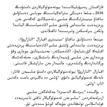
قازاقستان رەسپۋبليكاسىندا بيوتەحنولوگيالاردى دامىتۋدىڭ
2036-جىلعا دەيىنگى ستراتەگياسىنىڭ جوباسى دەنساۋلىق
ساقتاۋ مينيسترلىگىنىڭ عىلىمي-تەحنيكالىق كەڭەسى مەن
پرەزيدەنت جانىنداعى ۇلتتىق عىلىم اكادەمياسىنىڭ الماتىدا
وتكەن بىرلەسكەن وتىرىسىندا تالقىلاندى.
جيىنعا دەنساۋلىق ساقتاۋ ءمينيسترى اقمارال ءالنازاروۆا،
پرەزيدەنت جانىنداعى ۇلتتىق عىلىم اكادەمياسىنىڭ پرەزيدەنتى
اقىلبەك كۇرىشبايەۆ، اكادەميكتەر، مەديتسينالىق جوعارى وقۋ
ورىندارى مەن عىلىمي ۇيىمداردىڭ باسشىلارى، مەملەكەتتىك
ورگانداردىڭ وكىلدەرى، عالىمدار مەن ساراپشىلار قاتىستى.
اقمارال ءالنازاروۆا بيوتەحنولوگيالاردى دامىتۋ عىلىممەن قاتار،
ەلدىڭ تەحنولوگيالىق دامۋى ءۇشىن دە ماڭىزدى باعىت ەكەنىن
اتاپ ءوتتى.
- بۇگىندە ءبىزدىڭ الدىمىزدا جەكەلەگەن عىلىمي
ازىرلەمەلەردەن ءبىلىم مەن تەحنولوگيالار ناقتى تاجىريبەدە
قولدانىلاتىن تولىققاندى جۇيەگە كوشۋ مىندەتى تۇر.