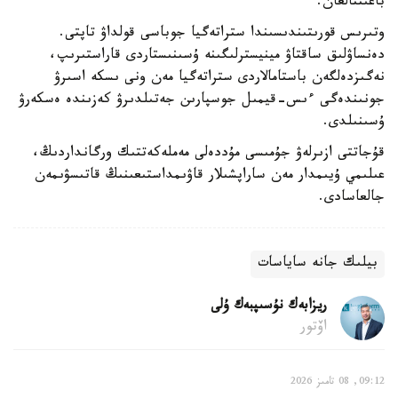
باعىتتالعان.
وتىرىس قورىتىندىسىندا ستراتەگيا جوباسى قولداۋ تاپتى.
دەنساۋلىق ساقتاۋ مينيسترلىگىنە ۇسىنىستاردى قاراستىرىپ،
نەگىزدەلگەن باستامالاردى ستراتەگيا مەن ونى ىسكە اسىرۋ
جونىندەگى ءىس-قيمىل جوسپارىن جەتىلدىرۋ كەزىندە ەسكەرۋ
ۇسىنىلدى.
قۇجاتتى ازىرلەۋ جۇمىسى مۇددەلى مەملەكەتتىك ورگانداردىڭ،
عىلىمي ۇيىمدار مەن ساراپشىلار قاۋىمداستىعىنىڭ قاتىسۋىمەن
جالعاسادى.
بيلىك جانە ساياسات
ريزابەك نۇسىپبەك ۇلى
اۆتور
09:12, 08 تامىز 2026