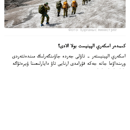
Фото: Қорғаныс министрліг
كىمدەر اسكەري الپينيست بولا الادى؟
اسكەري الپينيستەر - تاۋلى جەردە جاۋىنگەرلىك مىندەتتەردى
ورىنداۋعا جانە جەكە قۇرامدى ارنايى تاۋ دايارلىعىنا ۇيرەتۋگە
ماماندانعان اسكەري قىزمەتشىلەر.
- تاۋ دايارلىعى بويىنشا ارنايى بىلىكتىلىكتەن وتكەن اسكەري
قىزمەتشىلەر ەلىمىزدىڭ ءتۇرلى اسكەري بولىمدەرىندە قىزمەت
اتقارىپ، تاۋلى جەردەگى جاۋىنگەرلىك دايارلىقتى ۇيىمداستىرۋعا
جانە جەكە قۇرامدى وقىتۋعا ۇلەسىن قوسىپ كەلەدى، -
دەلىنگەن قورعانىس مينيسترلىگىنىڭ Kazinform اگەنتتىگىنە
بەرگەن جاۋابىندا.
اسكەري الپينيستىڭ دايارلىعى بىرنەشە بىلىكتىلىك دەڭگەيىنەن