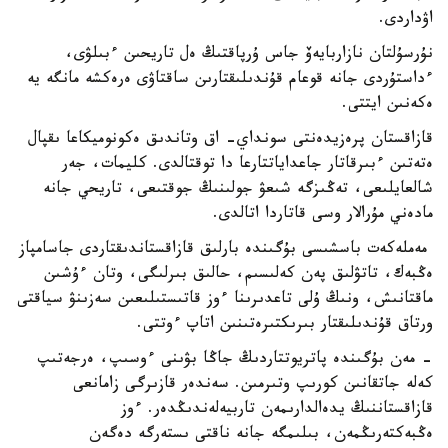
اۋداردى.
نۇرسۇلتان نازاربايەۆ جاس ۇرپاقتىڭ ەل تاريحىن ءبىلۋى،
ءداستۇردى جانە قوعام قۇندىلىقتارىن ساقتاۋى ەرەكشە مانگە يە
ەكەنىن ايتتى.
قازاقستان پرەزيدەنتى سونداي- اق وتاندىق ەكونوميكاعا ىقپال
ەتەتىن ءبىرقاتار جاعداياتتارعا دا توقتالدى. كليمات، جەر
شالعايلىعى، تەڭىزگە شىعۋ جولىنىڭ جوقتىعى، تاريحي جانە
مادەني مۇرالار وسى قاتاردا اتالدى.
مەملەكەت باسشىسى بۇگىندە بارلىق قازاقستاندىقتاردى جاسامپاز
ەڭبەك، تاتۋلىق پەن كەلىسىم، حالىق بىرلىگى، وتان ءۇشىن
ماقتانىش، ونىڭ ۇلى تاعدىرىنا ءوز قاتىستىلىعىن سەزىنۋ سياقتى
ورتاق قۇندىلىقتار بىرىكتىرەتىنىن اتاپ ءوتتى.
- مەن بۇگىندە پاتريوتتاردىڭ جاڭا بۋىنى ءوسىپ، ەرجەتىپ
كەلە جاتقانىن كورىپ وتىرمىن. سەندەر قازىرگى زامانعى
قازاقستاننىڭ يدەالدارىمەن تاربيەلەندىڭدەر. ءوز
ەڭبەكتەرىڭمەن، بىلىمگە جانە ناقتى ىستەرگە دەگەن