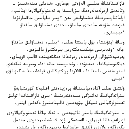
قازاقستاننىڭ عىلىمي الەۋەتى جوعارى. ەندىگى مىندەتىمىز -
وتاندىق ازىرلەمەلەردىڭ سۇرانىسقا يە تەحنولوگيالارعا اينالىپ،
ازاماتتارىمىزدىڭ دەنساۋلىعى مەن ءومىر ساپاسىن جاقسارتۋعا
قىزمەت ەتۋىنە جاعداي جاساۋ،-دەدى دەنساۋلىق ساقتاۋ
ءمينيسترى.
ونىڭ ايتۋىنشا، بۇل باعىتتا عىلىم، ءبىلىم، دەنساۋلىق ساقتاۋ
جانە ءوندىرىس مۇمكىندىكتەرىن بىرىكتىرۋ ماڭىزدى.
پەرسپەكتيۆالى ازىرلەمەلەر زەرتحانا دەڭگەيىندە قالىپ قويماي،
دياگنوستيكادا، ەمدەۋدە، وندىرىستە جانە ادام ومىرىنە تىكەلەي
اسەر ەتەتىن باسقا دا سالالاردا پراكتيكالىق قولدانىسقا ەنگىزىلۋى
ءتيىس.
ۇلتتىق عىلىم اكادەمياسىنىڭ پرەزيدەنتى اقىلبەك كۇرىشبايەۆ
ستراتەگيانىڭ نەگىزگى مىندەتتەرىنىڭ ءبىرى قازاقستاندا تولىق
تەحنولوگيالىق تسيكل جۇيەسىن قالىپتاستىرۋ ەكەنىن ايتتى.
- ستراتەگيانىڭ باستى ناتيجەسى - تەك جاڭا تەحنولوگيالاردى
ازىرلەپ قانا قويماي، الەمدەگى ۇزدىك شەشىمدەردى جەدەل
يگەرۋگە، ولاردى ۇلتتىق جاعدايعا بەيىمدەۋگە، ەل ىشىندە