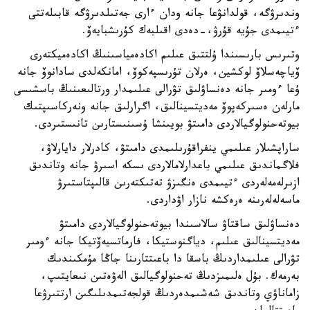
وندىرۋگە، قولدانۋعا جانە ودان ءارى جەتىلدىرۋگە قابىلەتتى
ءتيىمدى جۇيە قۇرۋ،-دەدى اقىلبەك كۇرىشبايەۆ.
وتىرىس بارىسىندا ۇلتتىق عىلىم اكادەمياسىنىڭ اكادەميكتەرى
ۆياچەسلاۆ لوكشين، ەرلان تۇرىسپەكوۆ، امانكەلدى سادانوۆ جانە
ۇعا ءومىر جانە دەنساۋلىق تۋرالى عىلىمدار ورتالىعىنىڭ باسشىسى
مارلەن ەسىركەپوۆ مەديتسينالىق، اگرارلىق جانە ونەركاسىپتىك
بيوتەحنولوگيالاردى دامىتۋ بويىنشا ۇسىنىستارىن تانىستىردى.
ساراپشىلار عىلىمي ينفراقۇرىلىمدى دامىتۋ، كادرلار دايارلاۋ،
فلاگماندىق عىلىمي باعدارلامالاردى ىسكە اسىرۋ جانە وتاندىق
ازىرلەمەلەردى ءتيىمدى ەنگىزۋ تەتىكتەرىن قالىپتاستىرۋ
ماسەلەلەرىنە ەرەكشە نازار اۋداردى.
دەنساۋلىق ساقتاۋ سالاسىندا بيوتەحنولوگيالاردى دامىتۋ
مەديتسينالىق عىلىم، دياگنوستيكا، فارماتسيەۆتيكا جانە ءومىر
تۋرالى عىلىمداردىڭ باسقا دا باعىتتارىنا جاڭا مۇمكىندىك
بەرمەك. بۇل ەلىمىزدىڭ تەحنولوگيالىق الەۋەتىن نىعايتىپ،
زاماناۋي وتاندىق شەشىمدەردىڭ قولجەتىمدىلىگىن ارتتىرۋعا