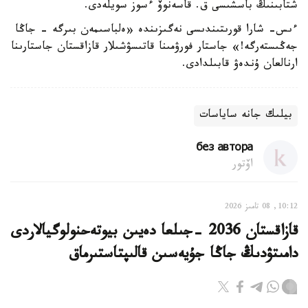
شتابىنىڭ باسشىسى ق. قاسەنوۆ ءسوز سويلەدى.
ءىس- شارا قورىتىندىسى نەگىزىندە «ەلباسىمەن بىرگە - جاڭا
جەڭىستەرگە!» جاستار فورۋمىنا قاتىسۋشىلار قازاقستان جاستارىنا
ارنالعان ۇندەۋ قابىلدادى.
بيلىك جانە ساياسات
без автора
اۆتور
10:12, 08 تامىز 2026
قازاقستان 2036 -جىلعا دەيىن بيوتەحنولوگيالاردى
دامىتۋدىڭ جاڭا جۇيەسىن قالىپتاستىرماق