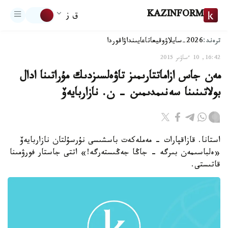
KAZINFORM
ق ز
ترەند:
2026-سايلاۋ
وقيعا
تاعايىنداۋ
اقوردا
16:42, 10 ءساۋىر 2015
مەن جاس ازاماتتارىمىز تاۋەلسىزدىك مۇراتىنا ادال
بولاتىنىنا سەنىمدىمىن - ن. نازاربايەۆ
استانا. قازاقپارات - مەملەكەت باسشىسى نۇرسۇلتان نازاربايەۆ
«ەلباسىمەن بىرگە - جاڭا جەڭىستەرگە!» اتتى جاستار فورۋمىنا
قاتىستى.