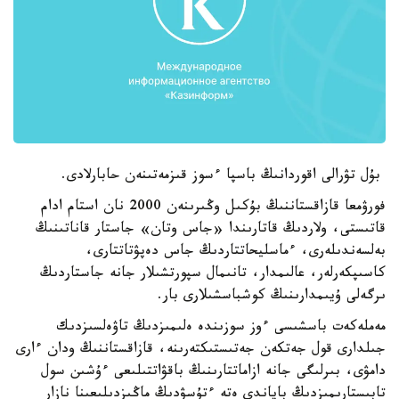
بۇل تۋرالى اقوردانىڭ باسپا ءسوز قىزمەتىنەن حابارلادى.
فورۋمعا قازاقستاننىڭ بۇكىل وڭىرىنەن 2000 نان استام ادام
قاتىستى، ولاردىڭ قاتارىندا «جاس وتان» جاستار قاناتىنىڭ
بەلسەندىلەرى، ءماسليحاتتاردىڭ جاس دەپۋتاتتارى،
كاسىپكەرلەر، عالىمدار، تانىمال سپورتشىلار جانە جاستاردىڭ
ىرگەلى ۇيىمدارىنىڭ كوشباسشىلارى بار.
مەملەكەت باسشىسى ءوز سوزىندە ەلىمىزدىڭ تاۋەلسىزدىك
جىلدارى قول جەتكەن جەتىستىكتەرىنە، قازاقستاننىڭ ودان ءارى
دامۋى، بىرلىگى جانە ازاماتتارىنىڭ باقۋاتتىلىعى ءۇشىن سول
تابىستارىمىزدىڭ باياندى ەتە ءتۇسۋدىڭ ماڭىزدىلىعىنا نازار