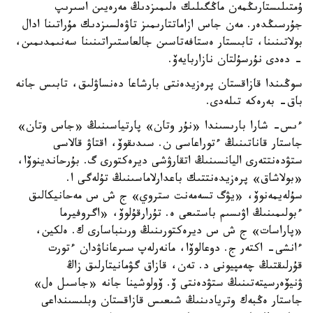
ۇمتىلىستارىڭمەن ماڭگىلىك ەلىمىزدىڭ مەرەيىن اسىرىپ
جۇرسىڭدەر. مەن جاس ازاماتتارىمىز تاۋەلسىزدىك مۇراتىنا ادال
بولاتىنىنا، تابىستار ەستافەتاسىن جالعاستىراتىنىنا سەنىمدىمىن،
- دەدى نۇرسۇلتان نازاربايەۆ.
سوڭىندا قازاقستان پرەزيدەنتى بارشاعا دەنساۋلىق، تابىس جانە
باق- بەرەكە تىلەدى.
ءىس- شارا بارىسىندا «نۇر وتان» پارتياسىنىڭ «جاس وتان»
جاستار قاناتىنىڭ ءتوراعاسى ن. سىدىقوۆ، اقتاۋ قالاسى
ستۋدەنتتەرى اليانسىنىڭ اتقارۋشى ديرەكتورى گ. بۇرحاندينوۆا،
«بولاشاق» پرەزيدەنتتىك باعدارلاماسىنىڭ تۇلەگى ا.
سۇلەيمەنوۆ، «يۋگ تسەمەنت ستروي» ج ش س مەحانيكالىق
ءبولىمىنىڭ اۋىسىم باستىعى ە. تۇرارقۇلوۆ، «اگروفيرما
«پاراسات» ج ش س ديرەكتورىنىڭ ورىنباسارى ك. ەلكين،
ءانشى- اكتەر ج. دوعالوۆا، مانەرلەپ سىرعاناۋدان ءتورت
قۇرلىقتىڭ چەمپيونى د. تەن، قازاق گۋمانيتارلىق زاڭ
ۋنيۆەرسيتەتىنىڭ ستۋدەنتى ۆ. ۆولوشينا جانە «جاسىل ەل»
جاستار ەڭبەك وتريادىنىڭ شىعىس قازاقستان وبلىسىنداعى