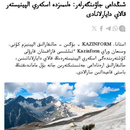
شىڭداعى جاۋىنگەرلەر: ەلىمىزدە اسكەري الپينيستەر
قالاي دايارلانادى
استانا. KAZINFORM - بۇگىن - حالىقارالىق الپينيزم كۇنى.
وسىعان وراي Kazinform ءتىلشىسى قازاقستان قارۋلى
كۇشتەرىندەگى اسكەري الپينيستەردىڭ قالاي دايارلاناتىنىن،
حالىقارالىق ارەناداعى جەتىستىكتەرىن جانە بۇل ماماندىقتىڭ
باستى قاعيداتىن سارالادى.