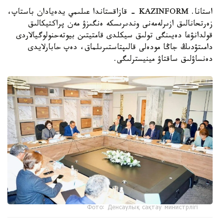
استانا. KAZINFORM - قازاقستاندا عىلىمي يدەيادان باستاپ،
زەرتحانالىق ازىرلەمەنى وندىرىسكە ەنگىزۋ مەن پراكتيكالىق
قولدانۋعا دەيىنگى تولىق سيكلدى قامتيتىن بيوتەحنولوگيالاردى
دامىتۋدىڭ جاڭا مودەلى قالىپتاستىرىلماق، دەپ حابارلايدى
دەنساۋلىق ساقتاۋ مينيسترلىگى.
Фото: Денсаулық сақтау министрлігі