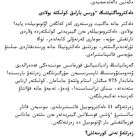
ەكەنىن دالەلدەمەيدى.
ەلەكتروماگنيتتىك ءورىس بارلىق كولىكتە بولادى
ەلەكتر جانە ماگنيت ورىستەرى كەز كەلگەن اۆتوموبيلدە پايدا
بولادى. ەلەكتروموبيللەر مەن گيبريدتى كولىكتەردە ولاردى
تارتقىش جۇيە، جوعارى كەرنەۋلى كابەلدەر، توك
تۇرلەندىرگىشتەر، بورتتىق ەلەكترونيكا جانە ورىندىقتاردى جىلىتۋ
جۇيەسى قالىپتاستىرادى.
گەرمانيانىڭ رادياتسيالىق قورعانىس جونىندەگى فەدەرالدىق
ۆەدومستۆوسىنىڭ تاپسىرىسىمەن جۇرگىزىلگەن زەرتتەۋ بارىسىندا
ماماندار 975 مىڭنان استام ولشەۋ جاساعان. كولىكتەر ارنايى
ستەندتە، سىناق تراسساسىندا، ۇدەۋ، تەجەۋ جانە قۋاتتاۋ
كەزىندە تەكسەرىلگەن.
زەرتتەۋگە 11 ەلەكتروموبيل قاتىستىرىلدى. سونىمەن قاتار
سالىستىرۋ ءۇشىن قوسىلاتىن گيبريدتەر مەن ىشتەن جاناتىن
قوزعالتقىشى بار اۆتوموبيل دە زەرتتەلگەن.
زەرتتەۋ نەنى كورسەتتى؟