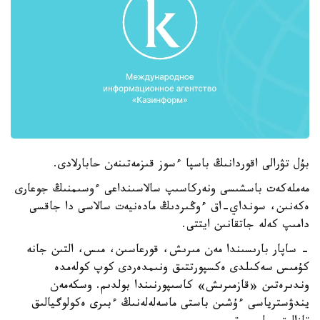
بۇل تۋرالى اقوردانىڭ باسپا ءسوز قىزمەتىنەن حابارلادى.
مەملەكەت باسشىسى ونەركاسىپ سالاسىنداعى ءوسىمنىڭ جوعارى
ەكەنىن، سونداي-اق ءوڭىردىڭ مادەنيەت سالاسى دا جاقسى
دامىپ كەلە جاتقانىن ايتتى.
- ساپار بارىسىندا مەن مىرىش، قورعاسىن، مىس، التىن جانە
كۇمىس سەكىلدى ەكسپورتتىق ونىمدەردى كوپ كولەمدە
وندىرەتىن «قازمىرىش» كاسىپورنىندا بولدىم. وسكەمەن
يندۋسترياسى ءۇشىن باستى ماسەلەلەنىڭ ءبىرى ەكولوگيالىق