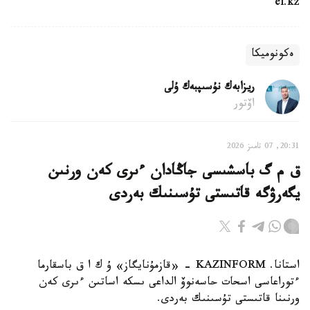
el.kz
ەكونوميكا
ريزابەك نۇسىپبەك ۇلى
اۆتور
20:31, 07 تامىز 2026
ق م گ باسشىسى جاڭادان ءىرى كەن ورنىن
يگەرۋگە قاتىستى تۇسىنىك بەردى
استانا. KAZINFORM - «قازمۇنايگاز» ۇ ك ا ق باسقارما
ءتوراعاسى اسحات حاسەنوۆ الداعى ىسكە اساتىن ءىرى كەن
ورنىنا قاتىستى تۇسىنىك بەردى.