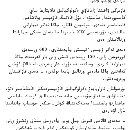
تازالىق بولىپ وتىر.
قازىرگى ۋاقىتتا زاماناۋي ەكولوگيالىق تالاپتارعا ساي
كاسىپورىندار سالىنۋدا، بۇل قالانىڭ قاۋىپسىز بولاشاعىن
قامتاماسىز ەتەدى. سونىمەن قاتار، جاڭا تەاتر عيماراتى
سالىندى، بۇرىنعىسى ⅩⅨ عاسىردا سالىنعان ەسكى عيماراتتا
ورنالاسقان ەدى.
ەندى تەاتر ۇجىمى ءتيىستى جابدىقتارى، 600 ورىندىق
كورەرمەن زالى، 150 ورىندىق كىشى زالى بار كەرەمەت جاڭا
عيماراتقا كىردى. وسكەمەندە تۇرعىندار ونەردى تاماشالاۋ ءۇشىن
كەلەتىن جاڭا مادەني ورتالىق پايدا بولدى، - دەدى قازاقستان
پرەزيدەنتى.
نۇرسۇلتان نازاربايەۆ ەكولوگيالىق قاۋىپسىزدىكتى قامتاماسىز ەتۋ،
دەنساۋلىق ساقتاۋ جۇيەسىن جانە مەديتسينالىق كومەك ساپاسىن
جاقسارتۋ باعىتىندا مەملەكەتتىڭ كۇش-جىگەر جۇمساپ جاتقانىنا
نازار اۋداردى.
- سەمەي قالاسى قىرىق جىل بويى يادرولىق سىناق وتكىزۋ ورنى
بولىپ، سونىڭ سالدارىنان كوپتەگەن ادام زارداپ شەككەن