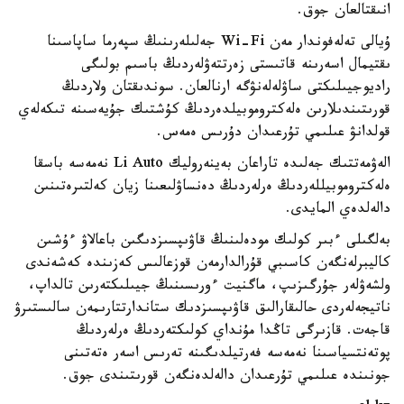
انىقتالعان جوق.
ۇيالى تەلەفوندار مەن Wi-Fi جەلىلەرىنىڭ سپەرما ساپاسىنا
ىقتيمال اسەرىنە قاتىستى زەرتتەۋلەردىڭ باسىم بولىگى
راديوجيىلىكتى ساۋلەلەنۋگە ارنالعان. سوندىقتان ولاردىڭ
قورىتىندىلارىن ەلەكتروموبيلدەردىڭ كۇشتىك جۇيەسىنە تىكەلەي
قولدانۋ عىلىمي تۇرعىدان دۇرىس ەمەس.
الەۋمەتتىك جەلىدە تاراعان بەينەروليك Li Auto نەمەسە باسقا
ەلەكتروموبيللەردىڭ ەرلەردىڭ دەنساۋلىعىنا زيان كەلتىرەتىنىن
دالەلدەي المايدى.
بەلگىلى ءبىر كولىك مودەلىنىڭ قاۋىپسىزدىگىن باعالاۋ ءۇشىن
كاليبرلەنگەن كاسىبي قۇرالدارمەن قوزعالىس كەزىندە كەشەندى
ولشەۋلەر جۇرگىزىپ، ماگنيت ءورىسىنىڭ جيىلىكتەرىن تالداپ،
ناتيجەلەردى حالىقارالىق قاۋىپسىزدىك ستاندارتتارىمەن سالىستىرۋ
قاجەت. قازىرگى تاڭدا مۇنداي كولىكتەردىڭ ەرلەردىڭ
پوتەنتسياسىنا نەمەسە فەرتيلدىگىنە تەرىس اسەر ەتەتىنى
جونىندە عىلىمي تۇرعىدان دالەلدەنگەن قورىتىندى جوق.