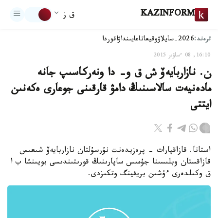
KAZINFORM
ق ز
ترەند:
2026-سايلاۋ
وقيعا
تاعايىنداۋ
اقوردا
16:10, 08 ءساۋىر 2015
ن. نازاربايەۆ ش ق و- دا ونەركاسىپ جانە
مادەنيەت سالاسىنىڭ دامۋ قارقىنى جوعارى ەكەنىن
ايتتى
استانا. قازاقپارات - پرەزيدەنت نۇرسۇلتان نازاربايەۆ شىعىس
قازاقستان وبلىسىنا جۇمىس ساپارىنىڭ قورىتىندىسى بويىنشا ب ا
ق وكىلدەرى ءۇشىن بريفينگ وتكىزدى.