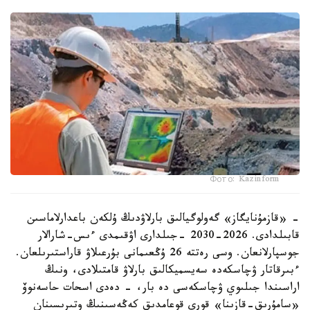
Фото: Kazinform
- «قازمۇنايگاز» گەولوگيالىق بارلاۋدىڭ ۇلكەن باعدارلاماسىن
قابىلدادى. 2026-2030 -جىلدارى اۋقىمدى ءىس-شارالار
جوسپارلانعان. وسى رەتتە 26 ۇڭعىمانى بۇرعىلاۋ قاراستىرىلعان.
ءبىرقاتار ۋچاسكەدە سەيسميكالىق بارلاۋ قامتىلادى، ونىڭ
اراسىندا جىلىوي ۋچاسكەسى دە بار، - دەدى اسحات حاسەنوۆ
«سامۇرىق-قازىنا» قورى قوعامدىق كەڭەسىنىڭ وتىرىسىنان