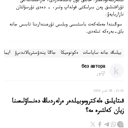
ىلگەرىلەتۋدەمىز. حالىق بۇل باستامالاردى، قازاقستانداعى
تۇراقتىلىق پەن بىرلىكتى قولداپ وتىر، - دەدى نۇرسۇلتان
نازاربايەۆ.
سوڭىندا مەملەكەت باسشىسى وبلىس تۇرعىندارىنا تابىس جانە
باق-بەرەكە تىلەدى.
بيلىك جانە ساياسات
ەكونوميكا
جاڭا يندۋستريالاندىرۋ
ايماق
без автора
اۆتور
13:42, 08 تامىز 2026
قىتايلىق ەلەكتروموبيلدەر ەرلەردىڭ دەنساۋلىعىنا
زيان كەلتىرە مە؟