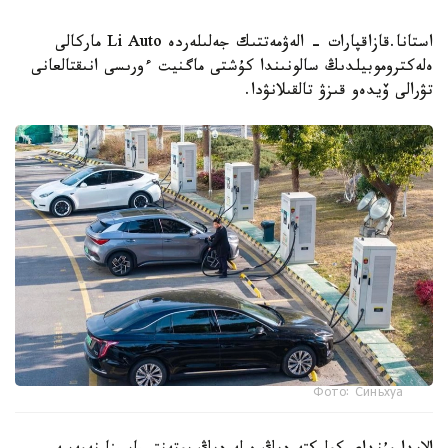
استانا.قازاقپارات - الەۋمەتتىك جەلىلەردە Li Auto ماركالى
ەلەكتروموبيلدىڭ سالونىندا كۇشتى ماگنيت ءورىسى انىقتالعانى
تۋرالى ۆيدەو قىزۋ تالقىلانۋدا.
Фото: Синьхуа