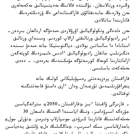
وڭىردە ورنالاسقان. بۇگىندە قالانىڭ مەديتسينالىق مەكەمەلەرى
مەن ولاردىڭ جابدىقتالۋى قازاقستانداعى ەڭ ۇزدىكتەردىڭ
قاتارىندا سانالادى.
مەن ەلدەگى ونكولوگيالىق اۋرۋلاردى ەمدەۋگە ارنالعان بىردەن-
ءبىر راديولوگيالىق ورتالىقتى ارالاپ كوردىم. وسىنداي ورتالىق
استانادا دا سالىناتىن بولادى. دياگنوستيكا جانە ەمدەۋ ىسىندە
ەنگىزىلىپ جاتقان راديولوگيالىق ءادىس ەلىمىزدىڭ كوپتەگەن
ازاماتتارىنا كومەك كورسەتۋگە مۇمكىندىك بەرەدى، - دەدى
مەملەكەت باسشىسى.
قازاقستان پرەزيدەنتى رەسپۋبليكانى كولىك جانە
ينفراقۇرىلىمدىق تۇرعىدان ودان ءارى دامىتۋ قاجەتتىگىنە
توقتالدى.
- قازىرگى ۋاقىتتا ءبىز «قازاقستان-2050» ستراتەگياسىن
جۇزەگە اسىرۋدامىز، ونىڭ اياسىندا الەمنىڭ دامىعان 30
مەملەكەتىنىڭ قاتارىنا كىرۋدى جوسپارلاپ وتىرمىز. «نۇرلى جول»
باعدارلاماسىن ىسكە اسىرىپ، «ماڭگىلىك ەل» ۇلتتىق يدەياسىن