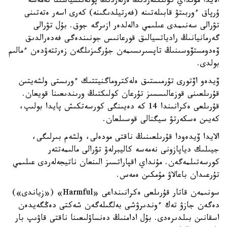
الايدا مۇنداي كولىكتەردىڭ ەرلەردىڭ پوتەنتسياسىنا نەمەسە
ۇرپاق ءوربىتۋ قابىلەتىنە (فەرتيلدىگىنە) كەرى اسەر ەتەتىنى
تۋرالى سەنىمدى عىلىمي دالەلدەر ازىرگە جوق. بۇل تۋرالى
گەرمانيانىڭ رادياتسيالىق قورعانىس جونىندەگى فەدەرالدىق
ۆەدومستۆوسىنىڭ تاپسىرىسىمەن جۇرگىزىلگەن زەرتتەۋدەن ءمالىم
بولدى.
ۆيدەو اۆتورى تۇرمىستىق ەلەكتروماگنيتتىك ءورىستى ولشەيتىن
قۇرىلعىنى قوزعالىسسىز تۇرعان كولىكتىڭ ورىندىعىنا قويعان.
قۇرىلعى ەكرانىندا 14 كە دەيىنگى كورسەتكىش پايدا بولىپ،
كەيىن ەسكەرتۋ سيگنالى قوسىلعان.
الايدا ۆيدەودا قۇرىلعىنىڭ ناقتى مودەلى، ولشەم بىرلىگى،
جيىلىك دياپازونى نەمەسە كاليبرلەۋ تۋرالى مالىمەتتەر
كورسەتىلمەگەن. مۇنداي اقپاراتسىز الىنعان ناتيجەلەردى عىلىمي
تۇرعىدان باعالاۋ مۇمكىن ەمەس.
سونىمەن قاتار قۇرىلعى ەكرانىنداعى «Harmful» («زياندى»)
دەگەن جازۋ تەك ءوندىرۋشى بەلگىلەگەن شەكتى دەڭگەيدەن
اسقانىن بىلدىرەدى. بۇل ادامنىڭ دەنساۋلىعىنا ناقتى قاۋىپ بار