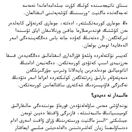
سىناق ناتيجەسىندە كولىك كۇرت جىلدامداعاندا نەمەسە
تەجەگەندە ماگنيت ءورىسىنىڭ كۇشەيەتىنى انىقتالعان.
ەڭ جوعارى كورسەتكىشتەر، ادەتتە، جوعارى كەرنەۋلى كابەلدەر
مەن كۇشتىك قوندىرعىلارعا جاقىن ورنالاسقان اياق تۇسىندا
تىركەلگەن. ال دەنەنىڭ كەۋدە جانە باس دەڭگەيىندەگى اسەر
الدەقايدا تومەن بولعان.
كەيبىر نۇكتەلەردە ولشەۋ قۇرالدارى انىقتامالىق دەڭگەيدەن قىسقا
مەرزىمدى اسىپ كەتۋدى كورسەتكەن. دەگەنمەن ادامنىڭ
اناتوميالىق مودەلدەرىن پايدالانا وتىرىپ جۇرگىزىلگەن
ەسەپتەۋلەر بارلىق زەرتتەلگەن كولىكتەردە اعزاعا اسەر ەتۋدىڭ
نەگىزگى قاۋىپسىزدىك شەكتەرى ساقتالعانىن كورسەتكەن.
عالىمدار نە دەيدى؟
يونداۋشى ەمەس ساۋلەلەنۋدەن قورعاۋ جونىندەگى حالىقارالىق
كوميسسيانىڭ مالىمەتىنشە، قازىرگى ۋاقىتقا دەيىن تومەن
جيىلىكتى ءالسىز ماگنيت ورىستەرىنىڭ ۇزاق ۋاقىت اسەرى ادام
دەنساۋلىعىنا زيان كەلتىرەتىنىن دالەلدەيتىن عىلىمي ايعاقتار