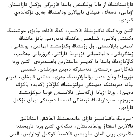
قازاقستاننىڭ از عانا بولىگىنەن باسقا قازىرگى بۇكىل قازاقستان
اۋماعى، دەمەك، قىپشاق تايپالارى وداعىنىڭ جەرى تۇگەلدەي
كىردى.
التىن وردانىڭ نەگىزىنىڭ قالانىپ، كەڭ قانات جايۋى جوشىنىڭ
ەكىنشى بالاسى، شىڭعىس حاننىڭ نەمەرەسى باتۋ حاننىڭ
اتىمەن بايلانىستى. ول رۋستىڭ وڭتۇستىك ايماعىن، پولشانى،
ۆەنگريانى، دالماتسيانى قۇزىرىنا قاراتتى. گرۋزيانى جەڭىپ،
كاۆكازدىڭ باسقا دا كەيبىر حالىقتارىن باعىندىردى. التىن وردا
شەكاراسى ەرتىستەن دنەسترگە دەيىن سوزىلدى. شىعىس
ەۋروپادا وعان ەدىل بۇلعارلارىنىڭ جەرى، دەشتى قىپشاق، قىرىم
جانە دەربەنتكە دەيىنگى سولتۇستىك كاۆكاز (كەيدە باكۋگە
دەيىن)، ورتا ازيادا ۇرگەنىش قالاسىمەن قوسا سولتۇستىك
حورەزم، سىرداريانىڭ تومەنگى اعىسىنا دەيىنگى ايماق تۇگەل
قارادى.
ءبىزدىڭ ماقساتىمىز قازاق حاندىعىنىڭ العاشقى استانالىق
قالالارىن انىقتاۋ بولعاندىقتان، تىكەلەي التىن وردا تاريحىندا
ماڭىزدى ورىن العان سارايشىق قالاسىنا كوڭىل اۋدارايىق. التىن