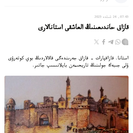
07:45, 24 شىلدە 2025
قازاق حاندىعىنىڭ العاشقى استانالارى
استانا. قازاقپارات - قازاق جەرىندەگى قالالاردىڭ بوي كوتەرۋى
ۇلى جىبەك جولىنىڭ تاريحىمەن بايلانىسىپ جاتىر.