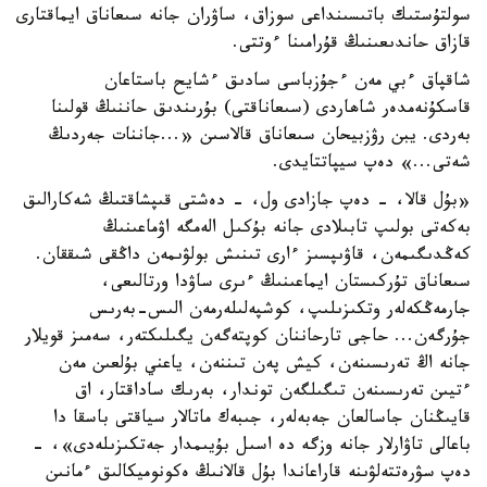
سولتۇستىك باتىسىنداعى سوزاق، ساۋران جانە سىعاناق ايماقتارى
قازاق حاندىعىنىڭ قۇرامىنا ءوتتى.
شاقپاق ءبي مەن ءجۇزباسى سادىق ءشايح باستاعان
قاسكۇنەمدەر شاھاردى (سىعاناقتى) بۇرىندىق حاننىڭ قولىنا
بەردى. يبن رۋزبيحان سىعاناق قالاسىن «...جاننات جەردىڭ
شەتى...» دەپ سيپاتتايدى.
«بۇل قالا، - دەپ جازادى ول، - دەشتى قىپشاقتىڭ شەكارالىق
بەكەتى بولىپ تابىلادى جانە بۇكىل الەمگە اۋماعىنىڭ
كەڭدىگىمەن، قاۋىپسىز ءارى تىنىش بولۋىمەن داڭقى شىققان.
سىعاناق تۇركىستان ايماعىنىڭ ءىرى ساۋدا ورتالىعى،
جارمەڭكەلەر وتكىزىلىپ، كوشپەلىلەرمەن الىس-بەرىس
جۇرگەن... حاجى تارحاننان كوپتەگەن يگىلىكتەر، سەمىز قويلار
جانە اڭ تەرىسىنەن، كيش پەن تىننەن، ياعني بۇلعىن مەن
ءتيىن تەرىسىنەن تىگىلگەن توندار، بەرىك ساداقتار، اق
قايىڭنان جاسالعان جەبەلەر، جىبەك ماتالار سياقتى باسقا دا
باعالى تاۋارلار جانە وزگە دە اسىل بۇيىمدار جەتكىزىلەدى»، -
دەپ سۋرەتتەلۋىنە قاراعاندا بۇل قالانىڭ ەكونوميكالىق ءمانىن