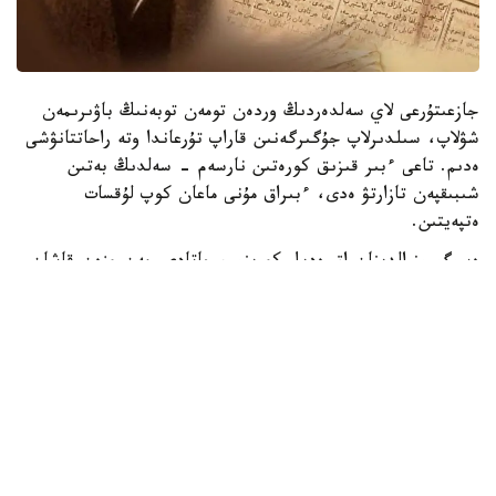
جازعىتۇرعى لاي سەلدەردىڭ وردەن تومەن توبەنىڭ باۋىرىمەن
شۋلاپ، سىلدىرلاپ جۇگىرگەنىن قاراپ تۇرعاندا وتە راحاتتانۋشى
ەدىم. تاعى ءبىر قىزىق كورەتىن نارسەم - سەلدىڭ بەتىن
شىبىقپەن تازارتۋ ەدى، ءبىراق مۇنى ماعان كوپ لۇقسات
ەتپەيتىن.
ەسىگىمىز الدىنان اق ەدىل كورىنىپ جاتادى. مەن وزەن قاشان
بۇزىلار ەكەن دەپ تىنشىماي كۇتتىم. اقىرىندا سارعايىپ كۇتكەن
كۇنىم دە جەتتى! ەسەكەڭ ەرتەڭگىسىن مەن تۇرار- تۇرماستان
اسىعىپ كىرىپ كەلىپ، قۋانىپ: «اق ەدىل بۇزىلدى» - دەدى.
كوزدى اشىپ- جۇمعانشا كيىنىپ، ەسىك الدىنا ىرعىپ شىقتىم.
بىرەۋدى جەپ جىبەرگەندەي بولىپ قاراي باستادىم. ەكى
جيەكتىڭ اراسىمەن قاراۋىتقان جالپاق كوك مۇز جوسىپ بارا
جاتىر كەيدە سارى مۇز دا زىرعىپ وتە شىعادى.
وزەندى كەسە تۇسكەن قىسقى جول الدەقاشان جوڭكىپ اسىپ