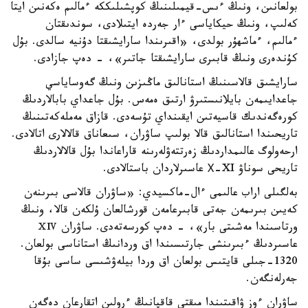
بولعانىن، ونىڭ ءىس-قيمىلىنىڭ كوپشىلىككە ءمالىم ەكەنىن ايتا
كەلىپ، ونىڭ حيكاياسى ءار جەردە ايتىلادى، سوندىقتان
ءمالىم، ءماشھۇر بولدى، «اقىرىندا سارايشىقتا دۇنيە سالدى. بۇل
كۇندەرى ونىڭ قابىرى سارايشىقتا جاتىر»، - دەپ جازادى.
سارايشىق قالاسىنىڭ استانالىق ماڭىزىن ونىڭ گەوساياسي
جاعدايىمەن بايلانىستىرۋ ارتىق ەمەس. بۇل جاعداي بابالاردىڭ
كورەگەندىك قاسيەتىن ايقىنداي تۇسەدى. قازاق مەملەكەتىنىڭ
تاريحىندا استانالىق قالا بولىپ ساۋران، سىعاناق قالالارى اتالادى.
ارحەولوگ عالىمداردىڭ زەرتتەۋلەرىنە قاراعاندا بۇل قالالاردىڭ
تاريحى سوناۋ Х-XI عاسىرلاردان باستالادى.
بەلگىلى اراب عالىمى ءال-ماكسيدي: «ساۋران قالاسى بىرىنەن
كەيىن بىرىمەن جەتى قابىرعامەن قورشالعان ۇلكەن قالا، ونىڭ
ورتاسىندا مەشىتى بار»، - دەپ كورسەتەدى. ساۋران ⅩⅣ
عاسىردىڭ ءبىرىنشى جارتىسىندا اق وردانىڭ استاناسى بولعان.
1320-جىلى قايتىس بولعان اق وردا بيلەۋشىسى ساسى بۇقا
جەرلەنگەن.
ساۋران ءوز ۋاقىتىندا مىقتى قاقپانىڭ ءرولىن اتقارعان دەگەن