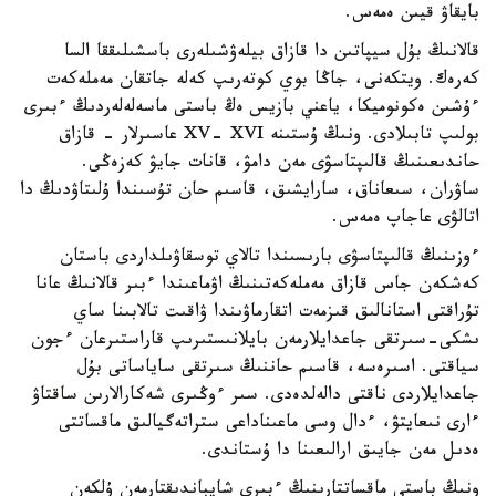
بايقاۋ قيىن ەمەس.
قالانىڭ بۇل سيپاتىن دا قازاق بيلەۋشىلەرى باسشىلىققا السا
كەرەك. ويتكەنى، جاڭا بوي كوتەرىپ كەلە جاتقان مەملەكەت
ءۇشىن ەكونوميكا، ياعني بازيس ەڭ باستى ماسەلەلەردىڭ ءبىرى
بولىپ تابىلادى. ونىڭ ۇستىنە XV- XVI عاسىرلار - قازاق
حاندىعىنىڭ قالىپتاسۋى مەن دامۋ، قانات جايۋ كەزەڭى.
ساۋران، سىعاناق، سارايشىق، قاسىم حان تۇسىندا ۇلىتاۋدىڭ دا
اتالۋى عاجاپ ەمەس.
ءوزىنىڭ قالىپتاسۋى بارىسىندا تالاي توسقاۋىلداردى باستان
كەشكەن جاس قازاق مەملەكەتىنىڭ اۋماعىندا ءبىر قالانىڭ عانا
تۇراقتى استانالىق قىزمەت اتقارماۋىندا ۋاقىت تالابىنا ساي
ىشكى-سىرتقى جاعدايلارمەن بايلانىستىرىپ قاراستىرعان ءجون
سياقتى. اسىرەسە، قاسىم حاننىڭ سىرتقى ساياساتى بۇل
جاعدايلاردى ناقتى دالەلدەدى. سىر ءوڭىرى شەكارالارىن ساقتاۋ
ءارى نىعايتۋ، ءدال وسى ماعىناداعى ستراتەگيالىق ماقساتتى
ەدىل مەن جايىق ارالىعىنا دا ۇستاندى.
ونىڭ باستى ماقساتتارىنىڭ ءبىرى شايباندىقتارمەن ۇلكەن