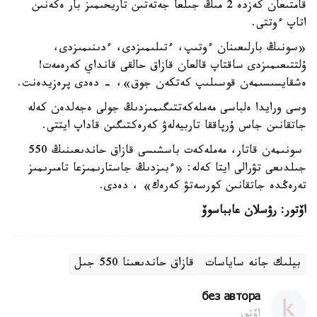
قامتىعان كەزدە 2 مىڭ جىلعا جەتەتىن تاريحىمىز بار ەكەنىن
اتاپ ءوتتى.
«سونىڭ بارلىعىنان ءوتىپ، ءتىلىمىزدى، ءدىنىمىزدى،
ۇلتتىعىمىزدى ساقتاپ قالعان قازاق حالقى قانداي كەرەمەت!
ەشقايسىسىمەن قوسىلىپ كەتكەن جوق»، - دەدى پرەزيدەنت.
وسى ورايدا ەلباسى مەملەكەتتىگىمىزدىڭ جولى ەجەلدەن كەلە
جاتقانىن جاس ۇرپاققا تاربيەلەۋ كەرەكتىگىن قاداپ ايتتى.
سونىمەن قاتار، مەملەكەت باسشىسى قازاق حاندىعىنىڭ 550
جىلدىعى تۋرالى ايتا كەلە: «ءبىزدىڭ جاستارىمىزعا تامىرىمىز
تەرەڭدە جاتقانىن كورسەتۋ كەرەك» ، دەدى.
اۆتور: رۋسلان عابباسوۆ
بيلىك جانە ساياسات
قازاق حاندىعىنا 550 جىل
без автора
اۆتور