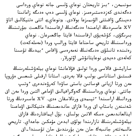
سونىمەن، ءبىز تاريحتان نوعاي ۇلىسى جانە نوعاي ورداسى
دەگەندى كەزدەستىرەمىز. نوعاي ۇلىسى دەپ ەدىگە زامانىنا
دەيىنگى ۋاقىتتى الۋىمىزعا بولادى. «نوعاي» اتتى ەتنيكالىق اتاۋ
ⅩⅤ عاسىردىڭ اياعىندا ەدىگەنىڭ ارقاسىندا ماڭعىت جۇرتىنىڭ
بىرىگۋى، كۇشەيۋى ارقاسىندا قايتا جاڭعىرعان. نوعاي
ورداسىنىڭ تاريحي ساحناعا قايتا ورالىپ وردا (مەملەكەت)
رەتىندە تانىلۋى ەدىگەنىڭ نەمەرەسى ۋاقاس ءبيدىڭ تۇسىنا
كەلەدى دەيدى نوعايتانۋشى اۆتورلار.
سارايشىق قالاسى وردا تولىق قۇلاعانشا نوعاي بيلەۋشىلەرىنىڭ
قىستىق استاناسى بولىپ قالا بەردى. استانا ارقىلى شىعىس ەۋروپا
مەن ورتا ازيانى قوساتىن باستى ساۋدا كەرۋەندەرى ءوتىپ
جاتتى. نوعاي ورداسىنىڭ گەوگرافيالىق اۋماعى التىن وردا مەن اق
وردانىڭ اراسىندا ءتيىمدى ورنالاسقان ەدى. ⅩⅤ عاسىردىڭ ورتا
شەنىنەن باستاپ اق وردا قازاق حاندىعىنىڭ ەتنيكالىق اۋماعىنا
اينالعاندىعىن ەسكە الاتىن بولساق، بۇل ايماقتاردىڭ قازاق
بيلەۋشىلەرىنىڭ نازارىندا بولۋى ابدەن مۇمكىن جاعداي. تاريحي
مالىمەتتەر جانىبەك حان مەن بۇرىندىق حان تۇسىندا-اق