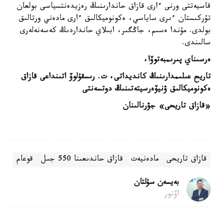
قاسيەتتى ورنى ءارى قازاق حاندارىنىڭ رەزيدەنتسياسى بولعان
تۇركىستان ءىرى ساياسي، ەكونوميكالىق ءارى مادەني ورتالىق
بولدى. مۇندا ەسىم، جاڭگىر، ابىلاي حانداردىڭ كەسەنەلەرى
سالىندى.
ەرسىناي پىرىمبەتوۆا،
تاريح عىلىمدارىنىڭ كانديداتى،
ت. رىسقۇلوۆ اتىنداعى قازاق
ەكونوميكالىق
ۋنيۆەرسيتەتىنىڭ دوتسەنتى
«قازاق تاريحى» جۋرنالىنان
قازاق تاريحى
مادەنيەت
قازاق حاندىعىنا 550 جىل
قوعام
بەيسەن سۇلتان
اۆتور