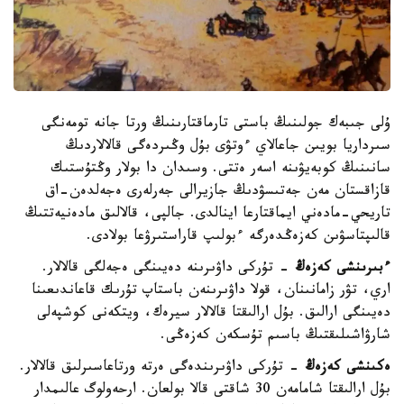
ۇلى جىبەك جولىنىڭ باستى تارماقتارىنىڭ ورتا جانە تومەنگى
سىرداريا بويىن جاعالاي ءوتۋى بۇل وڭىردەگى قالالاردىڭ
سانىنىڭ كوبەيۋىنە اسەر ەتتى. وسىدان دا بولار وڭتۇستىك
قازاقستان مەن جەتىسۋدىڭ جازيرالى جەرلەرى ەجەلدەن-اق
تاريحي-مادەني ايماقتارعا اينالدى. جالپى، قالالىق مادەنيەتتىڭ
قالىپتاسۋىن كەزەڭدەرگە ءبولىپ قاراستىرۋعا بولادى.
ءبىرىنشى كەزەڭ
- تۇركى داۋىرىنە دەيىنگى ەجەلگى قالالار.
اري، تۋر زامانىنان، قولا داۋىرىنەن باستاپ تۇرىك قاعاندىعىنا
دەيىنگى ارالىق. بۇل ارالىقتا قالالار سيرەك، ويتكەنى كوشپەلى
شارۋاشىلىقتىڭ باسىم تۇسكەن كەزەڭى.
ەكىنشى كەزەڭ
- تۇركى داۋىرىندەگى ەرتە ورتاعاسىرلىق قالالار.
بۇل ارالىقتا شامامەن 30 شاقتى قالا بولعان. ارحەولوگ عالىمدار