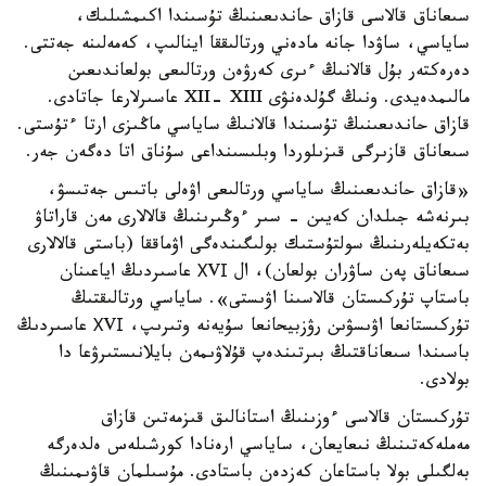
سىعاناق قالاسى قازاق حاندىعىنىڭ تۇسىندا اكىمشىلىك،
ساياسي، ساۋدا جانە مادەني ورتالىققا اينالىپ، كەمەلىنە جەتتى.
دەرەكتەر بۇل قالانىڭ ءىرى كەرۋەن ورتالىعى بولعاندىعىن
مالىمدەيدى. ونىڭ گۇلدەنۋى XII- XIII عاسىرلارعا جاتادى.
قازاق حاندىعىنىڭ تۇسىندا قالانىڭ ساياسي ماڭىزى ارتا ءتۇستى.
سىعاناق قازىرگى قىزىلوردا وبلىسىنداعى سۇناق اتا دەگەن جەر.
«قازاق حاندىعىنىڭ ساياسي ورتالىعى اۋەلى باتىس جەتىسۋ،
بىرنەشە جىلدان كەيىن - سىر ءوڭىرىنىڭ قالالارى مەن قاراتاۋ
بەتكەيلەرىنىڭ سولتۇستىك بولىگىندەگى اۋماققا (باستى قالالارى
سىعاناق پەن ساۋران بولعان)، ال ХVІ عاسىردىڭ اياعىنان
باستاپ تۇركىستان قالاسىنا اۋىستى». ساياسي ورتالىقتىڭ
تۇركىستانعا اۋىسۋىن رۋزبيحانعا سۇيەنە وتىرىپ، ХVІ عاسىردىڭ
باسىندا سىعاناقتىڭ بىرتىندەپ قۇلاۋىمەن بايلانىستىرۋعا دا
بولادى.
تۇركىستان قالاسى ءوزىنىڭ استانالىق قىزمەتىن قازاق
مەملەكەتىنىڭ نىعايعان، ساياسي ارەنادا كورشىلەس ەلدەرگە
بەلگىلى بولا باستاعان كەزدەن باستادى. مۇسىلمان قاۋىمىنىڭ