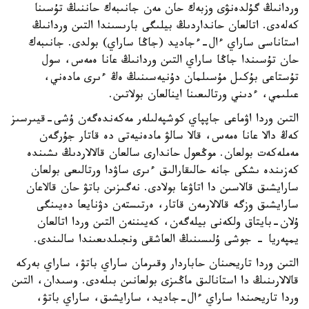
وردانىڭ گۇلدەنۋى وزبەك حان مەن جانىبەك حاننىڭ تۇسىنا
كەلەدى. اتالعان حانداردىڭ بيلىگى بارىسىندا التىن وردانىڭ
استاناسى ساراي ءال-ءجاديد (جاڭا ساراي) بولدى. جانىبەك
حان تۇسىندا جاڭا ساراي التىن وردانىڭ عانا ەمەس، سول
تۇستاعى بۇكىل مۇسىلمان دۇنيەسىنىڭ ەڭ ءىرى مادەني،
عىلىمي، ءدىني ورتالىعىنا اينالعان بولاتىن.
التىن وردا اۋماعى جاپپاي كوشپەلىلەر مەكەندەگەن ۇشى-قيىرسىز
كەڭ دالا عانا ەمەس، قالا سالۋ مادەنيەتى دە قاتار جۇرگەن
مەملەكەت بولعان. موڭعول حاندارى سالعان قالالاردىڭ ىشىندە
كەزىندە ىشكى جانە حالىقارالىق ءىرى ساۋدا ورتالىعى بولعان
سارايشىق قالاسىن دا اتاۋعا بولادى. نەگىزىن باتۋ حان قالاعان
سارايشىق وزگە قالالارمەن قاتار، ەرتىستەن دۋنايعا دەيىنگى
ۇلان-بايتاق ولكەنى بيلەگەن، كەيىننەن التىن وردا اتالعان
يمپەريا - جوشى ۇلىسىنىڭ العاشقى ونجىلدىعىندا سالىندى.
التىن وردا تاريحىنان حاباردار وقىرمان ساراي باتۋ، ساراي بەركە
قالالارىنىڭ دا استانالىق ماڭىزى بولعانىن بىلەدى. وسىدان، التىن
وردا تاريحىندا ساراي ءال-جاديد، سارايشىق، ساراي باتۋ،