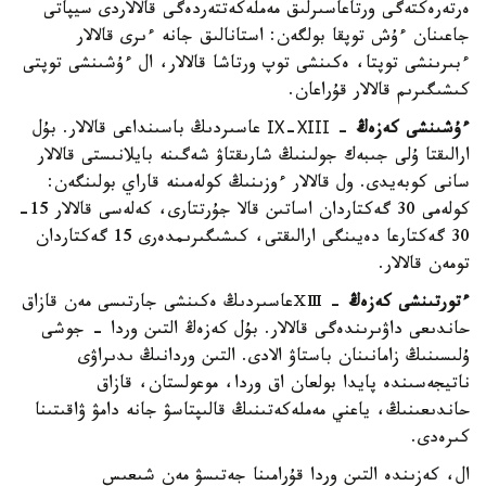
ەرتەرەكتەگى ورتاعاسىرلىق مەملەكەتتەردەگى قالالاردى سيپاتى
جاعىنان ءۇش توپقا بولگەن: استانالىق جانە ءىرى قالالار
ءبىرىنشى توپتا، ەكىنشى توپ ورتاشا قالالار، ال ءۇشىنشى توپتى
كىشىگىرىم قالالار قۇراعان.
ءۇشىنشى كەزەڭ
- ІХ-ХІІІ عاسىردىڭ باسىنداعى قالالار. بۇل
ارالىقتا ۇلى جىبەك جولىنىڭ شارىقتاۋ شەگىنە بايلانىستى قالالار
سانى كوبەيدى. ول قالالار ءوزىنىڭ كولەمىنە قاراي بولىنگەن:
كولەمى 30 گەكتاردان اساتىن قالا جۇرتتارى، كەلەسى قالالار 15-
30 گەكتارعا دەيىنگى ارالىقتى، كىشىگىرىمدەرى 15 گەكتاردان
تومەن قالالار.
ءتورتىنشى كەزەڭ
- ⅩⅢعاسىردىڭ ەكىنشى جارتىسى مەن قازاق
حاندىعى داۋىرىندەگى قالالار. بۇل كەزەڭ التىن وردا - جوشى
ۇلىسىنىڭ زامانىنان باستاۋ الادى. التىن وردانىڭ ىدىراۋى
ناتيجەسىندە پايدا بولعان اق وردا، موعولستان، قازاق
حاندىعىنىڭ، ياعني مەملەكەتىنىڭ قالىپتاسۋ جانە دامۋ ۋاقىتىنا
كىرەدى.
ال، كەزىندە التىن وردا قۇرامىنا جەتىسۋ مەن شىعىس