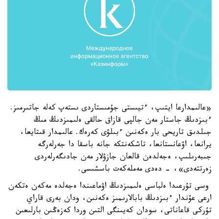
«عالىمدارعا ايتىپ، ءتيىستى جۇمىستاردى ىستەپ كەلە جاتىرمىز.
ءبىزدىڭ جاستار مەن جالپى قازاق حالقى ەلىمىزدىڭ مىڭ
جىلدىق تاريحى بار ەكەنىن ءبىلۋى كەرەك. عالىمدار قىتايعا،
يرانعا، اۋعانستانعا، تاشكەنتكە جانە باسقا دا جەرلەرگە
جىبەرىلىپ، ەجەلدەن قالعان جازۋلار مەن جادىگەرلەردى
زەرتتەدى»، - دەدى مەملەكەت باسشىسى.
وسى تۇرعىدا ەلباسى ەلىمىزدىڭ اۋماعىندا ەجەلدە مەكەن ەتكەن
ارعى عۇندار ءبىزدىڭ بابالارىمىز ەكەنىن، ودان بەرى قاراي
تۇركى قاعاناتى، سودان كەيىنگى التىن وردا كەزەڭىن بارلىعىن