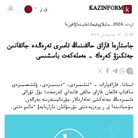
KAZINFORM
ق ز
ترەند:
2026-سايلاۋ
وقيعا
تاعايىنداۋ
اقوردا
22:49, 21 جەلتوقسان 2014
جاستارعا قازاق حالقىنىڭ تامىرى تەرەڭدە جاتقانىن
جەتكىزۋ كەرەك - مەملەكەت باسشىسى
استانا. قازاقپارات - ءتىلىمىزدى، ءدىنىمىزدى، ۇلتتىعىمىزدى
ساقتاپ قالعان قازاق حالقى قانداي كەرەمەت! بۇل تۋرالى
ەلىمىزدىڭ جەتەكشى تەلەارنالار جۋرناليستەرىنە بەرگەن
سۇحباتىندا ق ر پرەزيدەنتى نۇرسۇلتان نازاربايەۆ ءمالىم ەتتى.