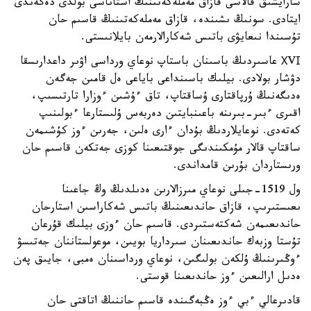
سارايشىق قالاسى قازاق مەملەكەتىنىڭ استاناسى بولدى دەگەندى
ايتادى. سونىڭ ىشىندە، قازاق مەملەكەتىنىڭ قاسىم حان
تۇسىندا نىعايۋى باتىس شەكارالارمەن بايلانىستى.
ХVІ عاسىردىڭ باسىنان باستاپ نوعاي ورداسى اۋىر داعدارىسقا
دۋشار بولادى. بيلىك باسىنداعى باياعى ەل قامىن جەگەن
ەدىگەنىڭ ۇرپاقتارى ۇساقتاپ، تاق ءۇشىن ءوزارا تارتىسىپ،
اقىرى ءبىر-بىرىنە باعىنبايتىن دەربەس ۇلىستارعا ءبولىنىپ
كەتەدى. نوعايلاردىڭ بۇدان ءارى ەلىن، جەرىن ءوز كۇشىمەن
ساقتاپ قالار مۇمكىندىگى جوقتىعىنا كوزى جەتكەن قاسىم حان
ورىستاردان بۇرىن قامداندى.
ول 1519-جىلى نوعاي مىرزالارىن ەدىلدىڭ وڭ جاعىنا
ىعىستىرىپ، قازاق حاندىعىنىڭ باتىس شەكاراسىن استارحان
حاندىعىمەن شەكتەستىردى. قاسىم حان ءوزى بيلىك قۇرعان
تۇستا وزبەك حاندىعىنان سىرداريا بويىن، موعولستاننان جەتىسۋ
ءوڭىرىنىڭ ۇلكەن بولىگىن، نوعاي ورداسىنان ەمبى، جايىق پەن
ەدىل ارالىعىن ءوز حاندىعىنا قوستى.
قادىرعالي ءبي ءوز ەڭبەگىندە قاسىم حاننىڭ اتاقتى حان