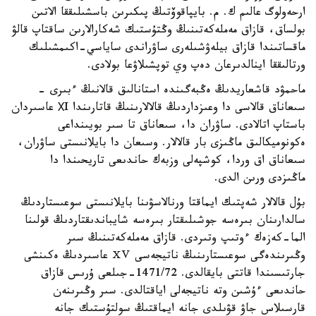
ارحەولوگ عالىم ك. م. بايپاقوۆتىڭ پىكىرىن باسشىلىققا الاتىن
بولساق، قازاق مەملەكەتىنىڭ وڭتۇستىك شەكارالارىن ساقتاپ قالۋ
ماقساتىندا قازاق بيلەۋشىلەرى ساۋراندى ساياسي-اكىمشىلىك
ورتالىققا اينالدىرعان دەپ وي توپشىلاۋعا بولادى.
ماحمۋد قاشعاريدىڭ ەڭبەگىندە استانالىق قالانىڭ ءبىرى -
سىعاناق قالاسى دا وعىزداردىڭ قالالارىنىڭ قاتارىندا ХI عاسىردان
باستاپ اتالادى. ساۋران دا، سىعاناق تا سىر بويىنداعى
ەكونوميكالىق ماڭىزى بار قالالار. وسىعان دا بايلانىستى ساۋران،
سىعاناق اق وردا، كوشپەلى وزبەك حاندىعى تاريحىندا دا
ماڭىزدى ورىن الدى.
بۇل قالالار شەپتىك ايماقتا ورنالاسۋىنا بايلانىستى سوعىستاردىڭ
سالدارىنان بىرەسە جوشىلىقتار بىرەسە شايباندىقتاردىڭ قولىنا
الما-كەزەك ءوتىپ وتىردى. قازاق مەملەكەتىنىڭ سىر
وڭىرىندەگى سوعىستارىنىڭ ناتيجەسى ⅩⅤ عاسىردىڭ ەكىنشى
جارتىسىندا قاتتى بايقالدى. 1471/72-جىلعى ۇرىس قازاق
حاندىعى ءۇشىن وتە ناتيجەلى اياقتالدى. سىر وڭىرىنەن
قارسىلاس جاۋ قۋىلدى جانە ايماقتىڭ سولتۇستىك جانە