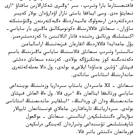
قاقتىعىستارعا بارا وتىرىپ، سىر ءوڭىرى شەكارالارىن ساقتاۋ ءارى
نىعايتۋ ەدى. وسى ايماققا باستى نازار اۋدارۋدان بولار كەيبىر
دەرەكتەردەن ارحەولوگ عالىمداردىڭ ەڭبەكتەرىنەن وڭتۇستىكتە
ساۋران، سىعاناق قالالارىنىڭ ەكونوميكالىق ماڭىزى بار ساياسي-
اكىمشىلىك ورتالىق رەتىندە قاتار اتالاتىنىن دا كەزدەستىرەمىز.
بۇل جاعدايدا قالالاردىڭ اتقارعان قىزمەتىنىڭ اراسالماعىن
سالىستىرا وتىرىپ سىعاناق قالاسىنىڭ ساياسي ماڭىزىنىڭ باسىم
ەكەندىگىنە كوز جەتكىزۋگە بولادى. كەزىندە سىعاناق دەشتى
قىپشاق ءۇشىن «ساۋدا ايلاعى» بولدى، ول دالا مەملەكەتتەرى
حاندارىنىڭ استاناسى سانالدى.
سىعاناق - XI عاسىردان باستاپ سىرداريا وزەنىنىڭ بويىنداعى
ساياسي ورتالىققا اينالعان ەڭ ءىرى قالا. ول ەڭ العاش قىپشاق
حاندىعىنىڭ ودان اق وردانىڭ، ءابىلقايىر حاندىعىنىڭ استاناسى
بولدى. سىرداريانىڭ تارماقتارىن جاعالاي قونىستانعان تايپالار
سۋارمالى ەگىنشىلىكپەن اينالىستى. سىعاناق - موڭعول
شاپقىنشىلىعى تۇسىنداعى وتىراردان كەيىنگى ەرلىكپەن
قورعانعان ەكىنشى باتىر قالا.