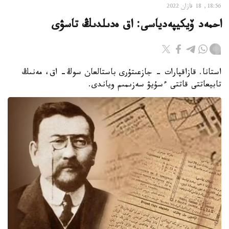
18:56, 18 قازان 2022
احمەد ۆيكيپەدياسى: اق ەدىلدىڭ تاسۋى
استانا. قازاقپارات - جازعىتۇرى باستالعان سوڭ- اق، مەنىڭ
تابيعاتتى قاتتى ءسۇيۋ سەزىمىم وياندى.