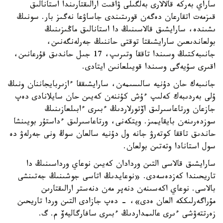
ساراي بەركە قالالارى بەلگىلى ۋاقىت ارالىقتارىندا استانالىق
قىزمەت اتقارعان دەگەن قورىتىندى جاساۋعا نەگىز بار. سونىڭ
ىشىندە، سارايشىق قالاسىنىڭ دا استانالىق ماڭىزىنىڭ
بولعاندىعىن سارايشىقتا توقتى حاننىڭ جەرلەنگەنىن،
جانىبەكتىڭ وسىندا تاققا وتىرىپ، 17 جىل حاندىق قۇرعانىن،
اقىرى سۇيەگى وسىندا قويىلعانىن ايتادى.
جانىبەك حان دۇنيە سالىسىمەن، سارايشىققا ءازىربايجاننان ونىڭ
ۇلى بەردىبەك كەلىپ ءۇش كۇننەن كەيىن حان سايلانادى دەپ
جازعان ورتاعاسىرلىق اۆتورلاردىڭ ءبىرى ءابىلعازىنىڭ
سوزدەرىنەن بايقايمىز. ويتكەنى، ورتاعاسىرلىق ءداستۇر بويىنشا
حاندىق تاققا كوتەرۋ جانە ول دۇنيە سالعان سوڭ ونى جەرلەۋ دە
سول استانادا وتەتىن بولعان.
سارايشىق قالاسى التىن وردادان كەيىن نوعاي ورداسىنىڭ دا
تاريحىندا كەزدەسەدى. «نوعايدىڭ اتاسى جوشىنىڭ جەتىنشى
بالاسى. نوعاي اكەسىنەن دنەپر مەن دنەستر ارالىقتارىن
مۇراگەرلىككە العان ەدى»، - دەپ جازادى التىن وردا تاريحىن
زەرتتەۋشى ءىرى عالىمداردىڭ ءبىرى سافارگاليەۆ م. گ.