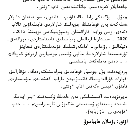
كۇدىكتى تەرىس اعىمداردىڭ جەتەگىندە كەتىپ قالاتىن
جاعدايلار كەزدەسىپ جاتاتىندىعىن اتاپ ءوتتى.
«بۇل - بۇگىنگى زاماننىڭ قاۋىپ- قاتەرى، سوندىقتان دا ولار
مەملەكەت پەن قوعامنىڭ جۇيەلىك شارالاردى قابىلداۋىن تالاپ
ەتەدى. وسى ورايدا قازاقستان رەسپۋبليكاسى بويىنشا 2015-
2020 - جىلدارعا ارنالعان وتباسىلىق قاتىناستاردى، مورالدىق-
ەتيكالىق، رۋحاني- ادامگەرشىلىك قۇندىلىقتاردى نىعايتۋ
تۇرعىسىندا شارالاردىڭ جالپى ۇلتتىق جوسپارىن ازىرلەۋ كەرەك»
، - دەدى مەملەكەت باسشىسى.
پرەزيدەنت بۇل جوسپار قوعامدىق بىرلەستىكتەردىڭ، بۇقارالىق
اقپارات قۇرالدارىنىڭ قاتىسۋىمەن بارلىق كەشەندى جۇمىستاردى
قامتۋى ءتيىس ەكەنىن اتاپ ءوتتى.
«پرەزيدەنت اكىمشىلىگى مەن ەلدىڭ ۇكىمەتىنە ءبىر ايدىڭ
ىشىندە وسىنداي ۇسىنىستى ەنگىزۋىن تاپسىرامىن» ، - دەپ
ءتۇيدى ن. نازاربايەۆ.
اۆتور: رۋسلان عابباسوۆ