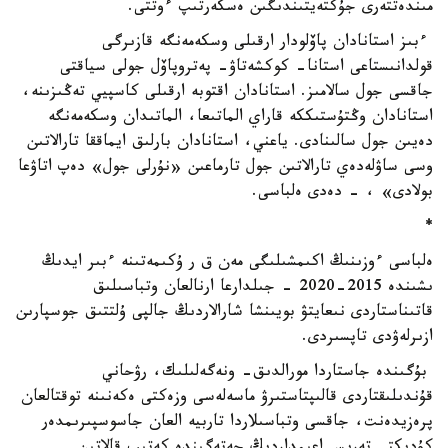
مىندەتتەرى جۇكتەيتىندىگىن ەسكەرتىپ ءوتتى.
ءبىز استانادان پاۆلودار ارقىلى وسكەمەنگە قازىرگى
قولدانىستاعى استانا- كوكشەتاۋ- پەتروپاۆل جولى سياقتى
جاقسى جول سالامىز. استانادان اقتوبە ارقىلى كاسپيي تەڭىزىنە،
استانادان وڭتۇستىككە قاراي الماتىعا، الماتىدان وسكەمەنگە
دەيىن جول سالىنادى. ياعني، استانادان بارلىق ايماققا تارالاتىن
وسى ساۋلەدەي تارالاتىن جول تارماعىن «نۇرلى جول» دەپ اتاۋعا
بولادى» ، - دەدى ەلباسى.
*
ەلباسى ءوزىنىڭ اكىمشىلىگى مەن ق ر ۇكىمەتىنە ءبىر ايدىڭ
ىشىندە 2015-2020 - جىلدارعا ارنالعان وتباسىلىق
قاتىناستاردى نىعايتۋ بويىنشا شارالاردىڭ جالپى ۇلتتىق جوسپارىن
ازىرلەۋدى تاپسىردى.
بۇگىندە جاستاردا مورالدىق- ونەگەلىلىك، رۋحاني
قۇندىلىقتاردى قالىپتاستىرۋ ماسەلەسى وزەكتى ەكەنىنە توقتالعان
پرەزيدەنت، جاقسى وتباسىلاردا تاربيە العان جاسوسپىرىمدەر