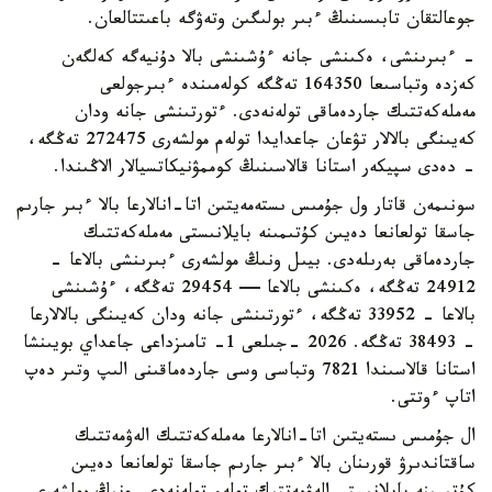
جوعالتقان تابىسىنىڭ ءبىر بولىگىن وتەۋگە باعىتتالعان.
- ءبىرىنشى، ەكىنشى جانە ءۇشىنشى بالا دۇنيەگە كەلگەن
كەزدە وتباسىعا 164350 تەڭگە كولەمىندە ءبىرجولعى
مەملەكەتتىك جاردەماقى تولەنەدى. ءتورتىنشى جانە ودان
كەيىنگى بالالار تۋعان جاعدايدا تولەم مولشەرى 272475 تەڭگە،
- دەدى سپيكەر استانا قالاسىنىڭ كوممۋنيكاتسيالار الاڭىندا.
سونىمەن قاتار ول جۇمىس ىستەمەيتىن اتا-انالارعا بالا ءبىر جارىم
جاسقا تولعانعا دەيىن كۇتىمىنە بايلانىستى مەملەكەتتىك
جاردەماقى بەرىلەدى. بيىل ونىڭ مولشەرى ءبىرىنشى بالاعا -
24912 تەڭگە، ەكىنشى بالاعا — 29454 تەڭگە، ءۇشىنشى
بالاعا - 33952 تەڭگە، ءتورتىنشى جانە ودان كەيىنگى بالالارعا
- 38493 تەڭگە. 2026 -جىلعى 1- تامىزداعى جاعداي بويىنشا
استانا قالاسىندا 7821 وتباسى وسى جاردەماقىنى الىپ وتىر دەپ
اتاپ ءوتتى.
ال جۇمىس ىستەيتىن اتا-انالارعا مەملەكەتتىك الەۋمەتتىك
ساقتاندىرۋ قورىنان بالا ءبىر جارىم جاسقا تولعانعا دەيىن