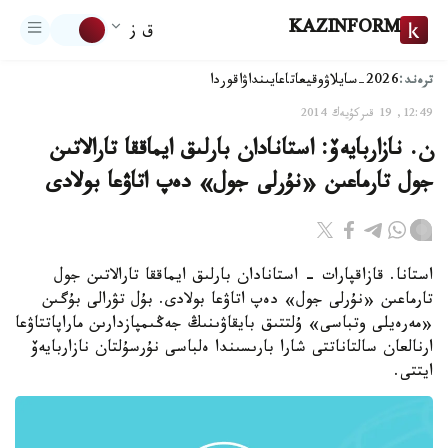
KAZINFORM
ق ز
ترەند:
2026-سايلاۋ
وقيعا
تاعايىنداۋ
اقوردا
12:49, 19 قىركۇيەك 2014
ن. نازاربايەۆ: استانادان بارلىق ايماققا تارالاتىن
جول تارماعىن «نۇرلى جول» دەپ اتاۋعا بولادى
استانا. قازاقپارات - استانادان بارلىق ايماققا تارالاتىن جول
تارماعىن «نۇرلى جول» دەپ اتاۋعا بولادى. بۇل تۋرالى بۇگىن
«مەرەيلى وتباسى» ۇلتتىق بايقاۋىنىڭ جەڭىمپازدارىن ماراپاتتاۋعا
ارنالعان سالتاناتتى شارا بارىسىندا ەلباسى نۇرسۇلتان نازاربايەۆ
ايتتى.