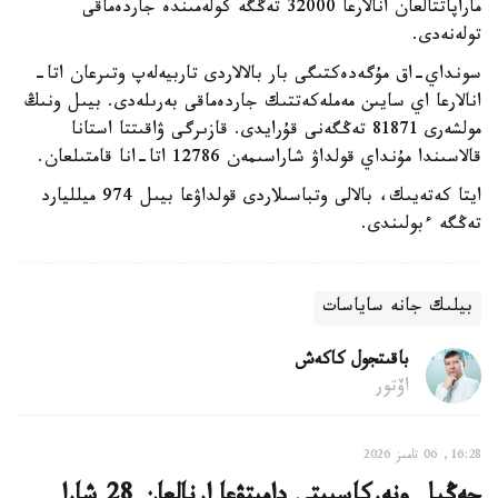
ماراپاتتالعان انالارعا 32000 تەڭگە كولەمىندە جاردەماقى
تولەنەدى.
سونداي-اق مۇگەدەكتىگى بار بالالاردى تاربيەلەپ وتىرعان اتا-
انالارعا اي سايىن مەملەكەتتىك جاردەماقى بەرىلەدى. بيىل ونىڭ
مولشەرى 81871 تەڭگەنى قۇرايدى. قازىرگى ۋاقىتتا استانا
قالاسىندا مۇنداي قولداۋ شاراسىمەن 12786 اتا-انا قامتىلعان.
ايتا كەتەيىك، بالالى وتباسىلاردى قولداۋعا بيىل 974 ميلليارد
تەڭگە ءبولىندى.
بيلىك جانە ساياسات
باقىتجول كاكەش
اۆتور
16:28, 06 تامىز 2026