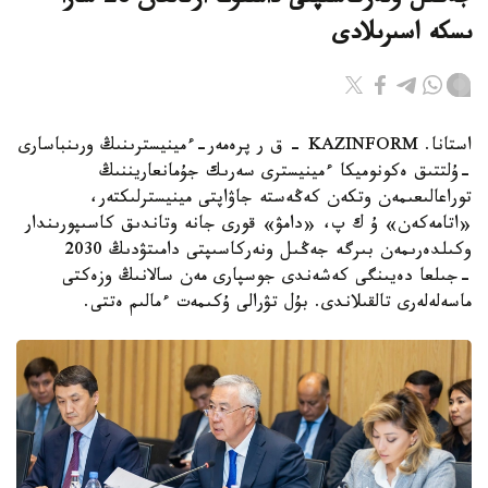
جەڭىل ونەركاسىپتى دامىتۋعا ارنالعان 28 شارا
ىسكە اسىرىلادى
استانا. KAZINFORM - ق ر پرەمەر-ءمينيسترىنىڭ ورىنباسارى
-ۇلتتىق ەكونوميكا ءمينيسترى سەرىك جۇمانعاريننىڭ
توراعالىعىمەن وتكەن كەڭەستە جاۋاپتى مينيسترلىكتەر،
«اتامەكەن» ۇ ك پ، «دامۋ» قورى جانە وتاندىق كاسىپورىندار
وكىلدەرىمەن بىرگە جەڭىل ونەركاسىپتى دامىتۋدىڭ 2030
-جىلعا دەيىنگى كەشەندى جوسپارى مەن سالانىڭ وزەكتى
ماسەلەلەرى تالقىلاندى. بۇل تۋرالى ۇكىمەت ءمالىم ەتتى.