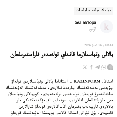
بيلىك جانە ساياسات
без автора
اۆتور
16:44, 06 تامىز 2026
بالالى وتباسىلارعا قانداي تولەمدەر قاراستىرىلعان
استانا. KAZINFORM - استانادا بالالى وتباسىلاردى قولداۋ
جۇيەسى مەملەكەتتىك جاردەماقىلاردى، مەملەكەتتىك الەۋمەتتىك
ساقتاندىرۋ قورىنان تولەنەتىن تولەمدەردى، كوپبالالى وتباسىلار
مەن ماراپاتتالعان انالاردى، سونداي-اق مۇگەدەكتىگى بار
بالالاردى تاربيەلەپ وتىرعان اتا-انالاردى قولداۋ شارالارىن
قامتيدى. بۇل تۋرالى استانا قالاسى بويىنشا الەۋمەتتىك قورعاۋ