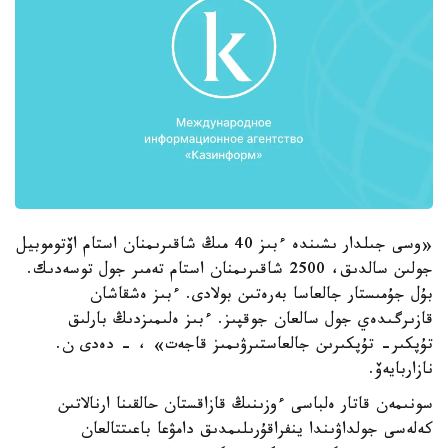
«وسى جىلدار ىشىندە ءبىز 40 مىڭ شاقىرىمنان استام اۆتوموبيل
جولىن سالدىق، 2500 شاقىرىمنان استام تەمىر جول توسەدىك.
بۇل جۇمىستار جالعاسا بەرەتىن بولادى. ءبىز ەشقاشان
قازىرگىدەي جول سالعان جوقپىز. ءبىز ەلىمىزدىڭ بارلىق
تۇپكىر- تۇپكىرىن جالعاستىرۋىمىز قاجەت» ، - دەدى ن.
نازاربايەۆ.
سونىمەن قاتار ەلباسى ءوزىنىڭ قازاقستان حالقىنا ارنالاتىن
كەلەسى جولداۋىندا ينفراقۇرىلىمدىق دامۋعا باعىتتالعان