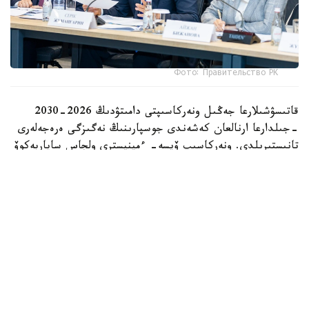
Фото: Правительство РК
قاتىسۋشىلارعا جەڭىل ونەركاسىپتى دامىتۋدىڭ 2026-2030
-جىلدارعا ارنالعان كەشەندى جوسپارىنىڭ نەگىزگى ەرەجەلەرى
تانىستىرىلدى. ونەركاسىپ ۆيسە- ءمينيسترى ولجاس ساپاربەكوۆ
اتاپ وتكەندەي، قۇجات زاڭناما، ساتىپ الۋ تەتىگىن جەتىلدىرۋ،
«كولەڭكەلى» يمپورتقا قارسى ءىس-قيمىل، ينۆەستيتسيا تارتۋ،
وتاندىق برەندتى دامىتۋ مەن كادر دايارلاۋعا ارنالعان 28 ءىس-
شارانى قامتيدى.