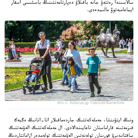
سالاسىندا رەتتەۋ جانە باقىلاۋ دەپارتامەنتىنىڭ باسشىسى اسقار
ايماعامبەتوۆ مالىمدەدى.
Фото: Александр Павский/Kazinform
ونىڭ ايتۋىنشا، مەملەكەتتىك جاردەماقىلار اتا-انانىڭ ەڭبەك
قىزمەتىنە قاراماستان تاعايىندالادى. ال مەملەكەتتىك الەۋمەتتىك
ساقتاندىرۋ قورىنان تولەنەتىن الەۋمەتتىك تولەمدەر ازاماتتاردىڭ