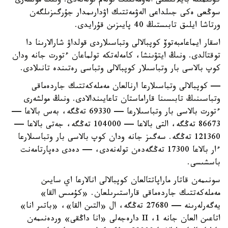
كۇتىمىنە بايلانىستى الەۋمەتتىك تولەم تولەنەدى. ونىڭ مولشەرى
سوڭعى ەكى جىلداعى الەۋمەتتىك اۋدارىمدار جۇرگىزىلگەن
ورتاشا ايلىق تابىستىڭ 40 پايىزىن قۇرايدى.
اسقار ايماعامبەتوۆ كوپبالالى وتباسىلاردى قولداۋ شارالارىنا دا
توقتالدى. ونىڭ ايتۋىنشا، كامەلەتكە تولماعان ءتورت جانە ودان
كوپ بالاسى بار وتباسىلار كوپبالالى وتباسى رەتىندە تانىلادى.
— كوپبالالى وتباسىلارعا ارنالعان مەملەكەتتىك جاردەماقى
وتباسىنىڭ تابىسىنا قاراماستان تاعايىندالادى. ونىڭ مولشەرى
ءتورت بالاسى بار وتباسىلارعا — 69330 تەڭگە، بەس بالاعا —
86673 تەڭگە، التى بالاعا — 104000 تەڭگە، جەتى بالاعا —
121360 تەڭگە. سەگىز جانە ودان كوپ بالاسى بار وتباسىلارعا
ءار بالاعا 17300 تەڭگەدەن تولەنەدى، — دەدى دەپارتامەنت
باسشىسى.
سونىمەن قاتار ماراپاتتالعان كوپبالالى انالارعا اي سايىن
مەملەكەتتىك جاردەماقى قاراستىرىلعان. «كۇمىس القا»
يەگەرلەرىنە — 27680 تەڭگە، ال «التىن القا»، «باتىر انا»
اتاعىن العان جانە 1، II دارەجەلى «انا داڭقى» وردەنىمەن