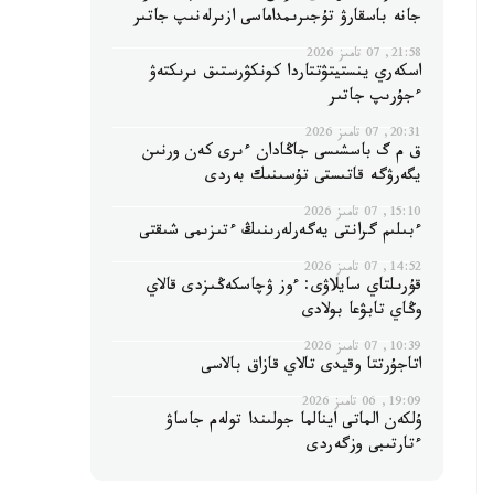
جانە باسقارۋ تۇجىرىمداماسى ازىرلەنىپ جاتىر
21:58, 07 تامىز 2026
اسكەري ينستيتۋتتاردا كونكۋرستىق ىرىكتەۋ
ءجۇرىپ جاتىر
20:31, 07 تامىز 2026
ق م گ باسشىسى جاڭادان ءىرى كەن ورنىن
يگەرۋگە قاتىستى تۇسىنىك بەردى
15:10, 07 تامىز 2026
ءبىلىم گرانتى يەگەرلەرىنىڭ ءتىزىمى شىقتى
14:52, 07 تامىز 2026
قۇرىلتاي سايلاۋى: ءوز ۋچاسكەڭىزدى قالاي
وڭاي تابۋعا بولادى
10:39, 07 تامىز 2026
اتاجۇرتتا وقيدى تالاي قازاق بالاسى
19:09, 06 تامىز 2026
ۇلكەن الماتى اينالما جولىندا تولەم جاساۋ
ءتارتىبى وزگەردى