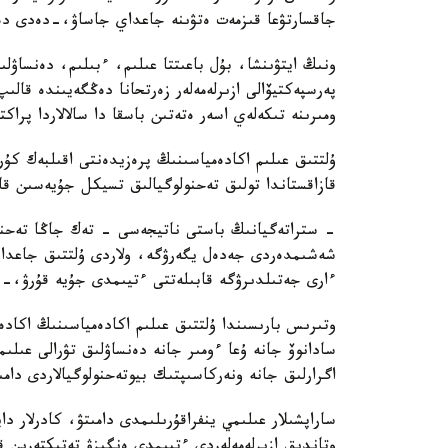
جاقسارتۋعا قىزمەت ەتۋىنە جاعداي جاساۋ،-دەدى دەن
ونىڭ ايتۋىنشا، بۇل باعىتتا عىلىم، ءبىلىم، دەنساۋل
پەرسپەكتيۆالى ازىرلەمەلەر زەرتحانا دەڭگەيىندە قال
ومىرىنە تىكەلەي اسەر ەتەتىن باسقا دا سالالاردا پراك
ۇلتتىق عىلىم اكادەمياسىنىڭ پرەزيدەنتى اقىلبەك كۇ
قازاقستاندا تولىق تەحنولوگيالىق تسيكل جۇيەسىن قال
- ستراتەگيانىڭ باستى ناتيجەسى - تەك جاڭا تەحنول
شەشىمدەردى جەدەل يگەرۋگە، ولاردى ۇلتتىق جاعدايع
ءارى جەتىلدىرۋگە قابىلەتتى ءتيىمدى جۇيە قۇرۋ،-د
وتىرىس بارىسىندا ۇلتتىق عىلىم اكادەمياسىنىڭ اكاد
سادانوۆ جانە ۇعا ءومىر جانە دەنساۋلىق تۋرالى عىلى
اگرارلىق جانە ونەركاسىپتىك بيوتەحنولوگيالاردى دامى
ساراپشىلار عىلىمي ينفراقۇرىلىمدى دامىتۋ، كادرلار دا
وتاندىق ازىرلەمەلەردى ءتيىمدى ەنگىزۋ تەتىكتەرىن قال