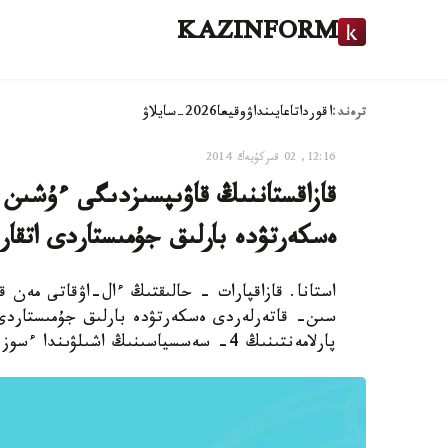
KAZINFORM
ترەند:
اقوردا
تاعايىنداۋ
وقيعا
2026-سايلاۋ
12:16, 02 قىركۇيەك 2014
قازاقستاننىڭ قاۋىپسىزدىگى ءۇشىن 
ەسكەرتۋدە بارلىق جۇمىستاردى اتقارۋ
استانا. قازاقپارات - حالىقتىڭ ءال-اۋقاتى مەن 
پارلامەنتىنىڭ 4- سەسسياسىنىڭ اشىلۋىندا ءسوز سويلەگەن ەلباسى نۇرسۇلتان نازاربايەۆ ايتتى.