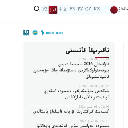
الداۋ
KZ
QZ
РУ
EN
中文
ق ز
ЎЗ
تاقىرىپقا قاتىستى
10:12, 08 تامىز 2026
قازاقستان 2036 -جىلعا دەيىن
بيوتەحنولوگيالاردى دامىتۋدىڭ جاڭا جۇيەسىن
قالىپتاستىرماق
09:12, 08 تامىز 2026
شىڭداعى جاۋىنگەرلەر: ەلىمىزدە اسكەري
الپينيستەر قالاي دايارلانادى
08:40, 08 تامىز 2026
اكىمدىك گرانتتارىنا قۇجات قابىلداۋ باستالدى
22:31, 07 تامىز 2026
ەلىمىزدە جەراستى سۋىن كەشەندى پايدالانۋ