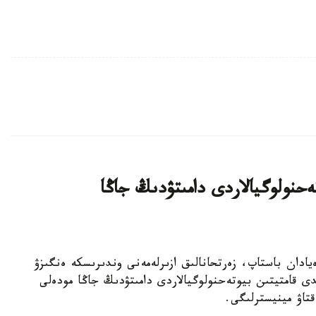
يىن بيوتەحنولوگيالاردى دامىتۋدىڭ جاڭا
ا عىلىمي يدەيادان باستاپ، زەرتحانالىق ازىرلەمەنى وندىرىسكە ەنگىزۋ
ى قامتيتىن بيوتەحنولوگيالاردى دامىتۋدىڭ جاڭا مودەلى
قتاۋ مينيسترلىگى.