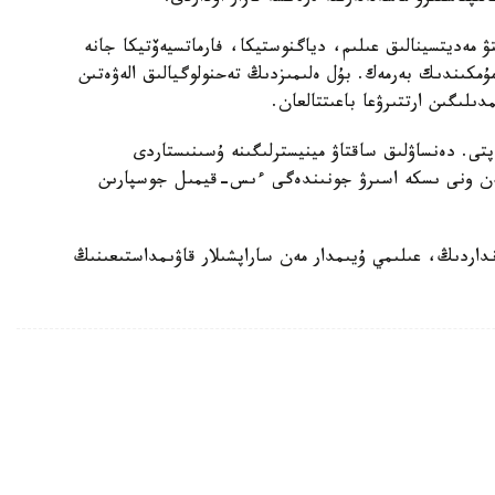
تۋ مەديتسينالىق عىلىم، دياگنوستيكا، فارماتسيەۆتيكا جانە
 مۇمكىندىك بەرمەك. بۇل ەلىمىزدىڭ تەحنولوگيالىق الەۋەتىن
لىگىن ارتتىرۋعا باعىتتالعان.
تى. دەنساۋلىق ساقتاۋ مينيسترلىگىنە ۇسىنىستاردى
 مەن ونى ىسكە اسىرۋ جونىندەگى ءىس-قيمىل جوسپارىن
داردىڭ، عىلىمي ۇيىمدار مەن ساراپشىلار قاۋىمداستىعىنىڭ