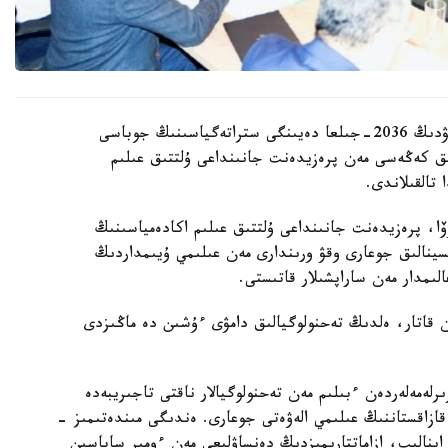
قازاقستان رەسپۋبليكاسىندا بيوتەحنولوگيالاردى دامىتۋدىڭ 2036-جىلعا دەيىنگى ستراتەگياسىنىڭ جوباسى
ىق كەڭەسى مەن پرەزيدەنت جانىنداعى ۇلتتىق عىلىم
تالقىلاندى.
وۆا، پرەزيدەنت جانىنداعى ۇلتتىق عىلىم اكادەمياسىنىڭ
تسينالىق جوعارى وقۋ ورىندارى مەن عىلىمي ۇيىمداردىڭ
ىمدار مەن ساراپشىلار قاتىستى.
ممەن قاتار، ەلدىڭ تەحنولوگيالىق دامۋى ءۇشىن دە ماڭىزدى
لەمەلەردەن ءبىلىم مەن تەحنولوگيالار ناقتى تاجىريبەدە
 قازاقستاننىڭ عىلىمي الەۋەتى جوعارى. ەندىگى مىندەتىمىز -
ا اينالىپ، ازاماتتارىمىزدىڭ دەنساۋلىعى مەن ءومىر ساپاسىن