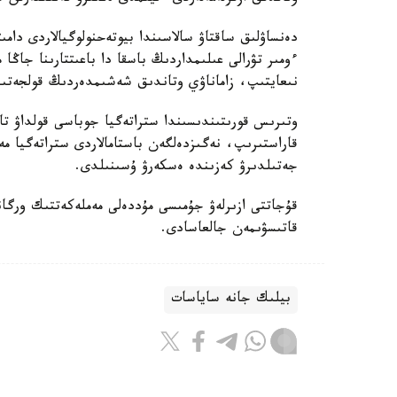
دەنساۋلىق ساقتاۋ سالاسىندا بيوتەحنولوگيالاردى دامى
ءومىر تۋرالى عىلىمداردىڭ باسقا دا باعىتتارىنا جاڭا
نىعايتىپ، زاماناۋي وتاندىق شەشىمدەردىڭ قولجەتىمدى
وتىرىس قورىتىندىسىندا ستراتەگيا جوباسى قولداۋ تاپ
قاراستىرىپ، نەگىزدەلگەن باستامالاردى ستراتەگيا
جەتىلدىرۋ كەزىندە ەسكەرۋ ۇسىنىلدى.
قۇجاتتى ازىرلەۋ جۇمىسى مۇددەلى مەملەكەتتىك ورگان
قاتىسۋىمەن جالعاسادى.
بيلىك جانە ساياسات