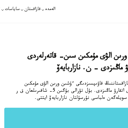
الەمدە
قازاقستان
ساياسات
ت
ورىن الۋى مۇمكىن سىن- قاتەرلەردى
 ماڭىزدى - ن. نازاربايەۆ
قازاقستاننىڭ قاۋىپسىزدىگى ءۇشىن ورىن الۋى مۇمكىن
سىن- قاتەرلەردى ەسكەرتۋدە بارلىق جۇمىستاردى اتقارۋ ماڭىزدى. بۇل تۋرالى بۇگىن 5- شاقىرىلعان ق ر