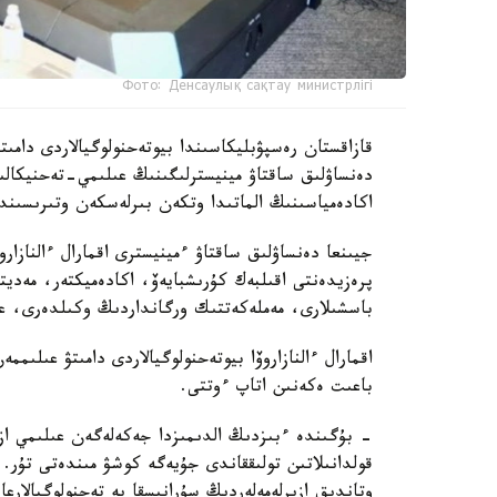
Фото: Денсаулық сақтау министрлігі
دەنساۋلىق ساقتاۋ مينيسترلىگىنىڭ عىلىمي-تەحنيكال
اكادەمياسىنىڭ الماتىدا وتكەن بىرلەسكەن وتىرىسىندا 
جيىنعا دەنساۋلىق ساقتاۋ ءمينيسترى اقمارال ءالنازار
پرەزيدەنتى اقىلبەك كۇرىشبايەۆ، اكادەميكتەر، مەدي
باسشىلارى، مەملەكەتتىك ورگانداردىڭ وكىلدەرى، عال
اقمارال ءالنازاروۆا بيوتەحنولوگيالاردى دامىتۋ عىلى
باعىت ەكەنىن اتاپ ءوتتى.
- بۇگىندە ءبىزدىڭ الدىمىزدا جەكەلەگەن عىلىمي ازىر
قولدانىلاتىن تولىققاندى جۇيەگە كوشۋ مىندەتى تۇر.
وتاندىق ازىرلەمەلەردىڭ سۇرانىسقا يە تەحنولوگيالارع