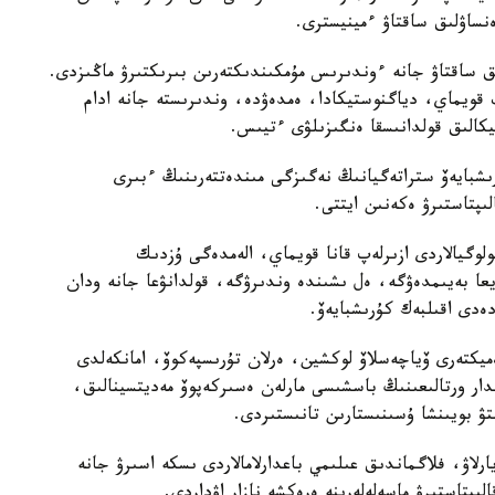
ساۋلىق ساقتاۋ ءمينيسترى.
ىق ساقتاۋ جانە ءوندىرىس مۇمكىندىكتەرىن بىرىكتىرۋ ماڭىزدى.
ىپ قويماي، دياگنوستيكادا، ەمدەۋدە، وندىرىستە جانە ادام
تيكالىق قولدانىسقا ەنگىزىلۋى ءتيىس.
رىشبايەۆ ستراتەگيانىڭ نەگىزگى مىندەتتەرىنىڭ ءبىرى
ىپتاستىرۋ ەكەنىن ايتتى.
وگيالاردى ازىرلەپ قانا قويماي، الەمدەگى ۇزدىك
ا بەيىمدەۋگە، ەل ىشىندە وندىرۋگە، قولدانۋعا جانە ودان
ەدى اقىلبەك كۇرىشبايەۆ.
ەميكتەرى ۆياچەسلاۆ لوكشين، ەرلان تۇرىسپەكوۆ، امانكەلدى
مدار ورتالىعىنىڭ باسشىسى مارلەن ەسىركەپوۆ مەديتسينالىق،
تۋ بويىنشا ۇسىنىستارىن تانىستىردى.
يارلاۋ، فلاگماندىق عىلىمي باعدارلامالاردى ىسكە اسىرۋ جانە
ىپتاستىرۋ ماسەلەلەرىنە ەرەكشە نازار اۋداردى.