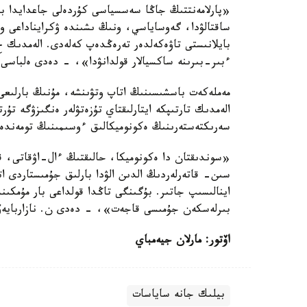
«پارلامەنتتىڭ جاڭا سەسسياسى كۇردەلى جاعدايدا با
ساقتالۋدا، گەوساياسي، ونىڭ ىشىندە ۋكرايناداعى وقيع
ءبىر-بىرىنە ساكسيالار قولدانۋدا»، - دەدى ەلباسى.
مەملەكەت باسشىسىنىڭ اتاپ وتۋىنشە، مۇنىڭ بارلىعى 
الەمدىك تارتىپكە ايتارلىقتاي تۇزەتۋلەر ەنگىزۋگە تۇ
سەرىكتەستەرىنىڭ ەكونوميكالىق ءوسىمىنىڭ تومەندەۋ
«سوندىقتان دا ەكونوميكا، حالىقتىڭ ءال-اۋقاتى، ق
سىن- قاتەرلەردىڭ الدىن الۋدا بارلىق جۇمىستاردى ات
اينالىسىپ جاتىر. بۇگىنگى تاڭدا قولداعى بار مۇمكىن
بىرلەسكەن جۇمىسى قاجەت»، - دەدى ن. نازاربايەۆ
اۆتور: مارلان جيەمباي
بيلىك جانە ساياسات