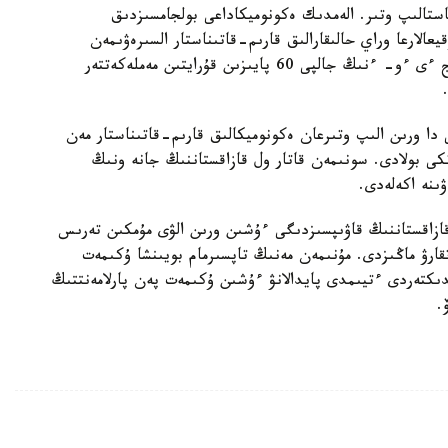
ستالىپ وتىر. الەمدىك ەكونوميكاداعى بولجامسىزدىق
الارعا وراي حالىقارالىق قارىم-قاتىناستار السىرەۋىمەن
بايلانىستى تاۋەكەلدەر تەرەڭدەپ كەلەدى. الەمدىك ج ءى ءو- ءنىڭ جالپى 60 پايىزىن قۇرايتىن مەملەكەتتەر
دا ورىن الىپ وتىرعان ەكونوميكالىق قارىم-قاتىناستار مەن
رتكى بولادى. سونىمەن قاتار ول قازاقستاننىڭ جانە ونىڭ
ىنە اكەلەدى.
ازاقستاننىڭ قاۋىپسىزدىگى ءۇشىن ورىن الۋى مۇمكىن تەرىس
قارۋ ماڭىزدى. مۇنىمەن مەنىڭ تاپسىرمام بويىنشا ۇكىمەت
دىكتەردى ءتيىمدى پايدالانۋ ءۇشىن ۇكىمەت پەن پارلامەنتتىڭ
.