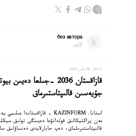
без автора
اۆتور
10:12, 08 تامىز 2026
قازاقستان 2036 -جىلعا دە
جۇيەسىن قالىپتاستىرماق
استانا. KAZINFORM - قازاقستاند
مەن پراكتيكالىق قولدانۋعا دەيىنگى تولىق سيكلد
قالىپتاستىرىلماق، دەپ حابارلايدى دەنساۋلىق سا