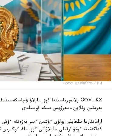
Фото: Kazinform / ИИ
GOV. KZ پلاتفورماسىندا ءوز سايلاۋ ۋچاسكەس
بەرەتىن ونلاين-سەرۆيس ىسكە قوسىلدى.
ازاماتتارعا ىڭعايلى بولۋى ءۇشىن ءبىر مەزەتتە ءۇش
كەلگەنىنە ءوتۋ ارقىلى سايلاۋشى ءوزىنىڭ ءوڭىرى