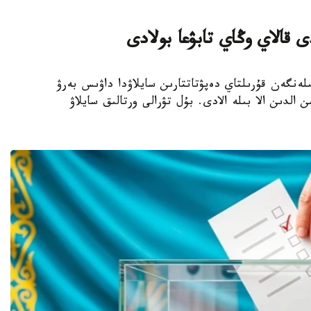
 قالاي وڭاي تابۋعا بولادى
- بيىل 23-تامىزعا بەلگىلەنگەن قۇرىلتاي دەپۋتاتتارىن سايلاۋدا داۋىس بەرۋ
 الدىن الا بىلە الادى. بۇل تۋرالى ورتالىق سايلاۋ