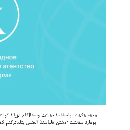
«مةملةكةت باسشئسئ مةنئث وتستاأكام تؤرالئ ءوتئنئ
جوعارئ سةنئمئ ءذشئن ةلباسئنا العئس بئلدئرگئم ك