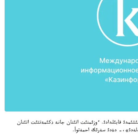
شئمدئ قابئلدادئ. ءوزئمنئث اتئنان جانة ذكئمةتتئث اتئنان
ةلةدئ»،- دةدئ سةرئك احمةتوأ.