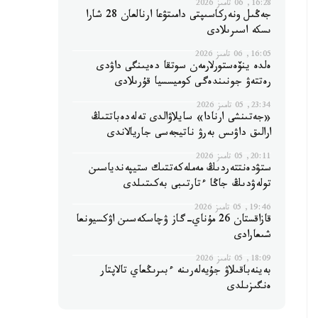
16:28, 06 تامىز 2026
جەڭىل ونەركاسىپتى دامىتۋعا ارنالعان 28 شارا
ىسكە اسىرىلادى
16:05, 06 تامىز 2026
ەلدە ينۆەستورلارمەن سوتقا دەيىنگى داۋدى
رەتتەۋ جونىندەگى كوميسسيا قۇرىلادى
23:34, 05 تامىز 2026
«جەتىنشى ارنادا» سايلاۋالدى تەلەدەباتتىڭ
ارالىق داۋىس بەرۋ ناتيجەسى جاريالاندى
20:11, 05 تامىز 2026
ستۋدەنتتەردىڭ مەملەكەتتىك ستيپەندياسىن
تولەۋدىڭ جاڭا ءتارتىبى بەكىتىلدى
19:46, 05 تامىز 2026
قازاقستان 26 مۇناي-گاز ۋچاسكەسىن اۋكسيونعا
شىعارادى
18:09, 05 تامىز 2026
بەينەباقىلاۋ جۇيەلەرىنە ءبىرىڭعاي تالاپتار
ەنگىزىلدى