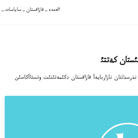
الەمدە
قازاقستان
ساياسات
ت
ئستان كةتتئ
ذرسذلتان نازاربايةأ قازاقستان ذكئمةتئنئث وتستاأكاسئن