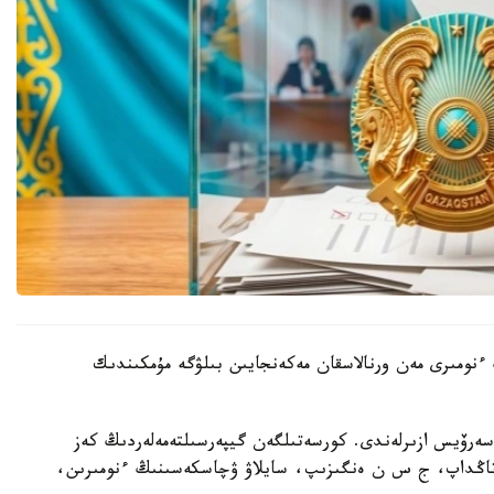
ىنىڭ ءنومىرى مەن ورنالاسقان مەكەنجايىن بىلۋگە مۇمكىندىك
 سەرۆيس ازىرلەندى. كورسەتىلگەن گيپەرسىلتەمەلەردىڭ كەز
ن تاڭداپ، ج س ن ەنگىزىپ، سايلاۋ ۋچاسكەسىنىڭ ءنومىرىن،