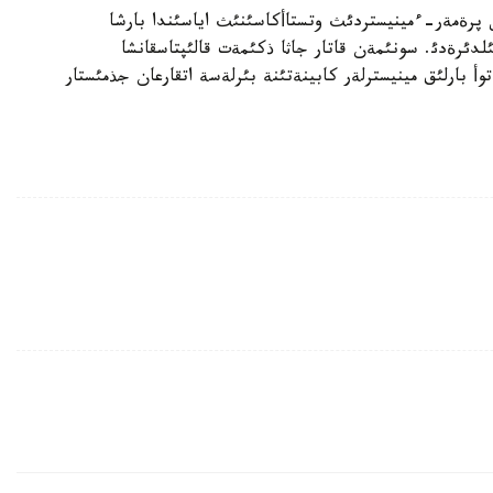
 پرةمةر-ءمينيستردئث وتستاأكاسئنئث اياسئندا بارشا
ئلدئرةدئ. سونئمةن قاتار جاثا ذكئمةت قالئپتاسقانشا
أ بارلئق مينيسترلةر كابينةتئنة بئرلةسة اتقارعان جذمئستار