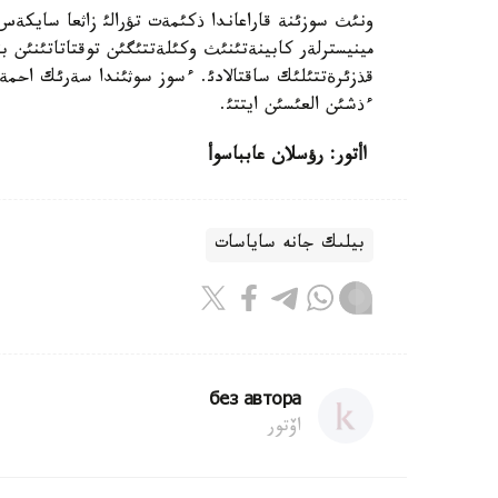
ونئث سوزئنة قاراعاندا ذكئمةت تؤرالئ زاثعا سايكةس
مينيسترلةر كابينةتئنئث وكئلةتتئگئن توقتاتاتئنئن ب
قذزئرةتتئلئك ساقتالادئ. ءسوز سوثئندا سةرئك احمةتو
ءذشئن العئسئن ايتتئ.
اأتور: رؤسلان عابباسوأ
بيلىك جانە ساياسات
без автора
اۆتور