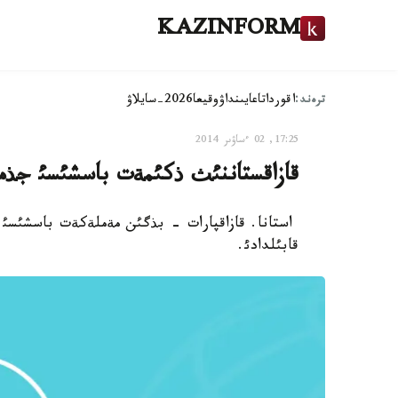
KAZINFORM
ترەند:
اقوردا
تاعايىنداۋ
وقيعا
2026-سايلاۋ
17:25, 02 ءساۋىر 2014
قازاقستاننئث ذكئمةت باسشئسئ جذم
استانا. قازاقپارات - بذگئن مةملةكةت باسشئسئ ن
قابئلدادئ.