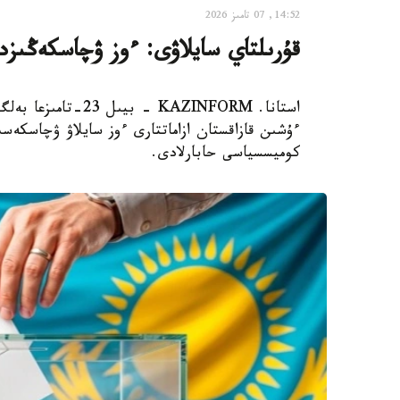
14:52, 07 تامىز 2026
قۇرىلتاي سايلاۋى: ءوز ۋچاسكەڭىزدى
استانا. KAZINFORM 
ءۇشىن قازاقستان ازاماتتارى ءوز سايلاۋ ۋچاسكەسىن
كوميسسياسى حابارلادى.