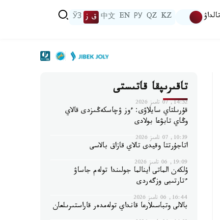
الداۋ
KZ
QZ
РУ
EN
中文
ق ز
ЎЗ
تاقىرىپقا قاتىستى
14:52, 07 تامىز 2026
قۇرىلتاي سايلاۋى: ءوز ۋچاسكەڭىزدى قالاي
وڭاي تابۋعا بولادى
10:39, 07 تامىز 2026
اتاجۇرتتا وقيدى تالاي قازاق بالاسى
19:09, 06 تامىز 2026
ۇلكەن الماتى اينالما جولىندا تولەم جاساۋ
ءتارتىبى وزگەردى
16:44, 06 تامىز 2026
بالالى وتباسىلارعا قانداي تولەمدەر قاراستىرىلعان