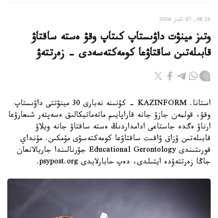
08:16, 07 تامىز 2026
وتىز مينۋت داۋىستاپ كىتاپ وقۋ ەستە ساقتاۋ
قابىلەتىن ساقتاۋعا كومەكتەسەدى - زەرتتەۋ
استانا. KAZINFORM - كۇنىنە نەبارى 30 مينۋتتى داۋىستاپ
وقۋ، قولمەن جازۋ جانە قاراپايىم ماتەماتيكالىق ەسەپتەر شىعارۋعا
ارناۋ ەگدە جاستاعى ادامداردىڭ ەستە ساقتاۋ جانە ويلاۋ
قابىلەتىن ۇزاق ۋاقىت ساقتاۋعا كومەكتەسۋى مۇمكىن. مۇنداي
قورىتىندى Educational Gerontology جۋرنالىندا جاريالانعان
جاڭا زەرتتەۋدە ايتىلدى، دەپ حابارلايدى psypost.org.