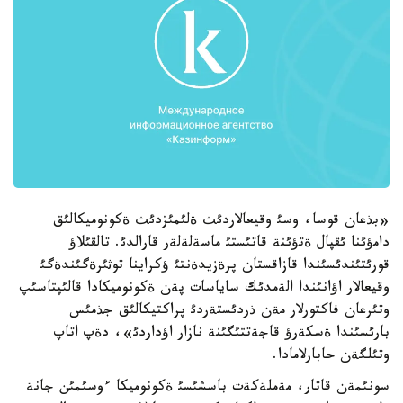
«بذعان قوسا، وسئ وقيعالاردئث ةلئمئزدئث ةكونوميكالئق
دامؤئنا ئقپال ةتؤئنة قاتئستئ ماسةلةلةر قارالدئ. تالقئلاؤ
قورئتئندئسئندا قازاقستان پرةزيدةنتئ ؤكراينا توثئرةگئندةگئ
وقيعالار اؤانئندا الةمدئك ساياسات پةن ةكونوميكادا قالئپتاسئپ
وتئرعان فاكتورلار مةن ذردئستةردئ پراكتيكالئق جذمئس
بارئسئندا ةسكةرؤ قاجةتتئگئنة نازار اؤداردئ»، دةپ اتاپ
وتئلگةن حابارلامادا.
سونئمةن قاتار، مةملةكةت باسشئسئ ةكونوميكا ءوسئمئن جانة