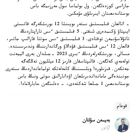
جازاسى كوزدەلگەن. ول بولماسا سول مەرزىمگە باس
بوستاندىعىنان ايىرىلۋى مۇمكىن.
- اتالعان قىلمىستىق ىستەر بويىنشا 12 بورىشكەرگە قاتىستى
ايىپتاۋ ۇكىمدەرى شىقتى. 5 قىلمىستىق ءىس تاراپتاردىڭ
تاتۋلاسۋىمەن توقتادى. 3 قىلمىستىق ءىس سوتتا قارالىپ جاتىر،
قالعان 12 ءىس قىلمىستىق قۋدالاۋ ورگاندارىنىڭ وندىرىسىندە.
مىسالى، بورىشكەرلەردىڭ ءبىرى 2023 -جىلدان بەرى اليمەنت
تولەمەي كەلگەن. قالىپتاسقان قارىز 12 ميلليون تەڭگەگە
جەتكەن. قىزىلوردا وبلىسىنىڭ كامەلەتكە تولماعانداردىڭ ىستەرى
جونىندەگى مامانداندىرىلعان اۋدانارالىق سوتى ونىڭ باس
بوستاندىعىن 1 جىلعا شەكتەدى، - دەلىنگەن حابارلامادا.
قوعام
بەيسەن سۇلتان
اۆتور