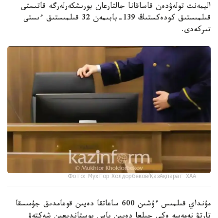
اليمەنت تولەۋدەن قاساقانا جالتارعان بورىشكەرلەرگە قاتىستى
قىلمىستىق كودەكستىڭ 139-بابىمەن 32 قىلمىستىق ءىستى
تىركەدى.
Фото: Мухтор Холдорбеков/ҚазАқпарат ХАА
مۇنداي قىلمىس ءۇشىن 600 ساعاتقا دەيىن قوعامدىق جۇمىسقا
تارتۋ نەمەسە ەكى جىلعا دەيىن باس بوستاندىعىن شەكتەۋ