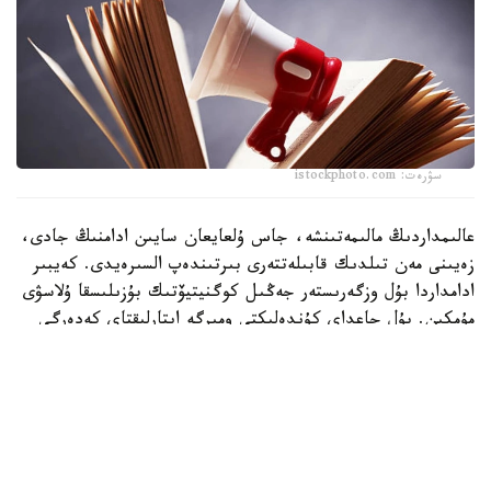
سۋرەت: istockphoto.com
عالىمداردىڭ مالىمەتىنشە، جاس ۇلعايعان سايىن ادامنىڭ جادى،
زەيىنى مەن تىلدىك قابىلەتتەرى بىرتىندەپ السىرەيدى. كەيبىر
ادامداردا بۇل وزگەرىستەر جەڭىل كوگنيتيۆتىك بۇزىلىسقا ۇلاسۋى
مۇمكىن. بۇل جاعداي كۇندەلىكتى ومىرگە ايتارلىقتاي كەدەرگى
كەلتىرمەگەنىمەن، بولاشاقتا التسگەيمەر اۋرۋى مەن دەمەنتسيانىڭ
دامۋ قاۋپىن ارتتىرادى.
ءدال وسى سەبەپتى زەرتتەۋشىلەر ءدارى-دارمەكسىز مي ساۋلىعىن
ساقتاۋدىڭ ءتيىمدى تاسىلدەرىن ىزدەۋدە. سولاردىڭ ءبىرى -
ميدى تۇراقتى تۇردە جاتتىقتىرۋ. عالىمدار مۇنداي بەلسەندىلىك