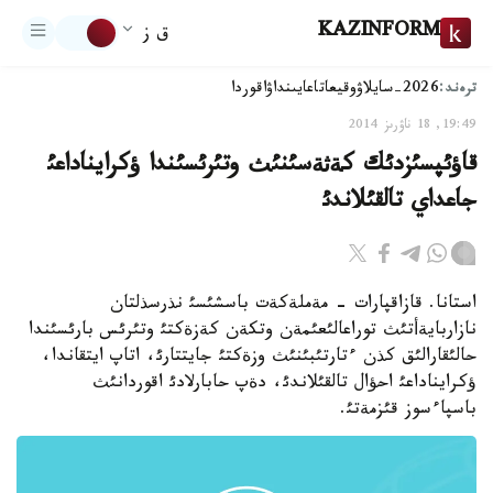
KAZINFORM
ق ز
ترەند:
2026-سايلاۋ
وقيعا
تاعايىنداۋ
اقوردا
19:49, 18 ناۋرىز 2014
قاؤئپسئزدئك كةثةسئنئث وتئرئسئندا ؤكرايناداعئ
جاعداي تالقئلاندئ
استانا. قازاقپارات - مةملةكةت باسشئسئ نذرسذلتان
نازاربايةأتئث توراعالئعئمةن وتكةن كةزةكتئ وتئرئس بارئسئندا
حالئقارالئق كذن ءتارتئبئنئث وزةكتئ جايتتارئ، اتاپ ايتقاندا،
ؤكرايناداعئ احؤال تالقئلاندئ، دةپ حابارلادئ اقوردانئث
باسپاءسوز قئزمةتئ.