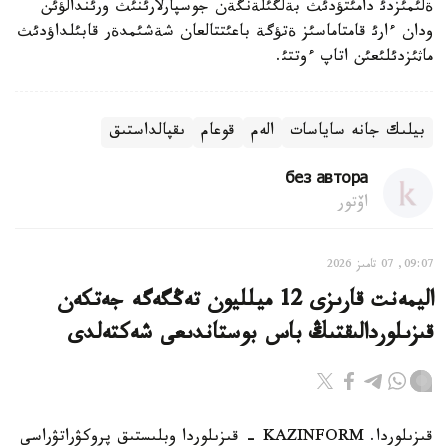
ةلئمئزدئ دامئتؤدئث بةلگئلةنگةن جوسپارلارئنئث ورئندالؤئن
ودان ءارئ قامتاماسئز ةتؤگة باعئتتالعان شةشئمدةر قابئلداؤدئث
ماثئزدئلئعئن اتاپ ءوتتئ.
بيلىك جانە ساياسات
الەم
قوعام
ىقپالداستىق
без автора
اۆتور
09:07, 07 تامىز 2026
اليمەنت قارىزى 12 ميلليون تەڭگەگە جەتكەن
قىزىلوردالىقتىڭ باس بوستاندىعى شەكتەلدى
قىزىلوردا. KAZINFORM - قىزىلوردا وبلىستىق پروكۋراتۋراسى