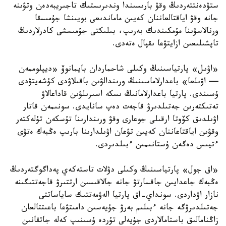
ستۋدەنتتەردىڭ وقۋ بارىسىندا وندىرىستىك تاجىريبەدەن وتۋىنە
جانە وقۋ اياقتالعاننان كەيىن ماماندىعى بويىنشا جۇمىسقا
ورنالاسۋىنا مۇمكىندىك بەرىپ، بىلىكتى جۇمىسشى كادرلاردىڭ
تاپشىلىعىن ازايتۋعا ىقپال ەتەدى.
«اۋىل» پارتياسىنىڭ وكىلى شاحماردان بايمانوۆ «ديپلوممەن
— اۋىلعا» باعدارلاماسىنىڭ ورىندالۋىن باقىلاۋدى كۇشەيتۋدى
ۇسىندى. پارتيا باعدارلامانىڭ ىسكە اسىرىلۋىن قاداعالاۋ
تەتىكتەرىن جەتىلدىرۋ قاجەت دەپ سانايدى. سونىمەن قاتار
اۋىلدىق كۆوتا ارقىلى جوعارى وقۋ ورىندارىنا تۇسكەن تۇلەكتەر
وقۋىن اياقتاعاننان كەيىن تۋعان اۋىلدارىنا بارىپ ەڭبەك ەتۋى
ءتيىس دەگەن ۇستانىمىن ءبىلدىردى.
«اق جول» پارتياسىنىڭ وكىلى دۋلات تاستەكەي پەداگوگتەردىڭ
ەڭبەك جاعدايىن جاقسارتۋ جانە جالاقىسىن ارتتىرۋ قاجەتتىگىنە
نازار اۋداردى. سونداي-اق پارتيا الەۋمەتتىك ساياساتتى
جەتىلدىرۋگە جانە ءبىلىم بەرۋ جۇيەسىن دامىتۋعا باعىتتالعان
زاڭنامالىق باستامالاردى جۇيەلى تۇردە ۇسىنىپ كەلە جاتقانىن