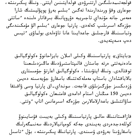
قولجەتىمدىلىگىن ارتتىرۋدى قولدايتىنىن ايتتى. ونىڭ پىكىرىنشە،
جوعارى وقۋ ورىندارىندا تەگىن ءبىلىم بەرۋ پوپۋليستىك شارا
ەمەس جانە مۇنداي تاجىريبە ەۋروپانىڭ بىرقاتار ەلىندە ءساتتى
جۇزەگە اسىرىلىپ كەلەدى. پارتيا جوعارى ءبىلىم الۋ مۇمكىندىگى
وتباسىنىڭ قارجىلىق جاعدايىنا عانا تاۋەلدى بولماۋى ءتيىس
دەپ ەسەپتەيدى.
«بايتاق» پارتياسىنىڭ وكىلى اسلان بايزاحانوۆ ەكولوگيالىق
مادەنيەتتى ەرتە جاستان قالىپتاستىرۋدىڭ ماڭىزدىلىعىنا
توقتالدى. ونىڭ ايتۋىنشا، ەكولوگيالىق اعارتۋ جۇمىستارى
بالاباقشادان باستاپ مەملەكەتتىك باسقارۋ جۇيەسىنە دەيىن
ۇزدىكسىز جۇرگىزىلۋى قاجەت. سونداي-اق پارتيا وسى ۋاقىتقا
دەيىن 150 مىڭنان استام ادامدى قامتىعان ەكولوگيالىق
ساۋاتتىلىق باعدارلامالارىن جۇزەگە اسىرعانىن اتاپ ءوتتى.
قازاقستاننىڭ حالىق پارتياسىنىڭ وكىلى بەيبىت قۇسايىنوۆ
كوللەدجدەردى بەيىندى جەكە كومپانيالاردىڭ سەنىمگەرلىك
باسقارۋىنا بەرۋدى ۇسىندى. پارتيانىڭ پىكىرىنشە، بۇل ءتاسىل