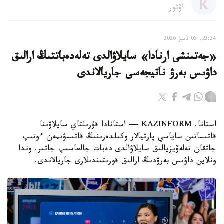
اۆتور
23:34, 05 تامىز 2026
«جەتىنشى ارنادا» سايلاۋالدى تەلەدەباتتىڭ ارالىق
داۋىس بەرۋ ناتيجەسى جاريالاندى
استانا. KAZINFORM — استانادا قۇرىلتاي سايلاۋىنا
قاتىساتىن ساياسي پارتيالار وكىلدەرىنىڭ قاتىسۋىمەن ءوتىپ
جاتقان تەلەۆيزيالىق سايلاۋالدى دەبات جالعاسىپ جاتىر. وندا
ونلاين داۋىس بەرۋدىڭ ارالىق قورىتىندىلارى جاريالاندى.