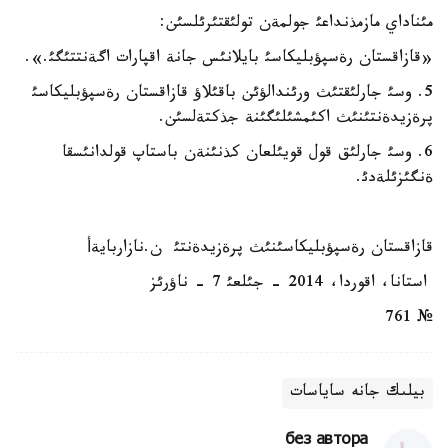
مئناداي مازمذنداعئ جولمةن تولئقتئرئلسئن:
«قازاقستان رةسپؤبليكاسئ بايلانئس جانة اقپارات اگةنتتئگئ.».
5. وسئ جارلئقتئث ورئندالؤئن باقئلاؤ قازاقستان رةسپؤبليكاسئ
پرةزيدةنتئنئث اكئمشئلئگئنة جذكتةلسئن.
6. وسئ جارلئق قول قويئلعان كذنئنةن باستاپ قولدانئسقا
ةنگئزئلةدئ.
قازاقستان رةسپؤبليكاسئنئث پرةزيدةنتئ ن.نازاربايةأ
استانا، اقوردا، 2014 - جئلعئ 7 - ناؤرئز
№ 761
بيلىك جانە ساياسات
без автора