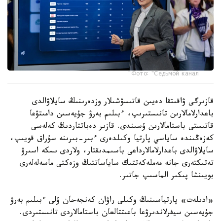
Фото: "Седьмой канал"
قازىرگى ۋاقىتقا دەيىن قاتىسۋشىلار وزدەرىنىڭ سايلاۋالدى
باعدارلامالارىن تانىستىرىپ، ءبىلىم بەرۋ جۇيەسىن دامىتۋعا
قاتىستى باستامالارىن ۇسىندى. قازىر دەباتتاردىڭ كەلەسى
كەزەڭىندە ساياسي پارتيا وكىلدەرى ءبىر-بىرىنە سۇراق قويىپ،
سايلاۋالدى باعدارلامالارداعى باسىمدىقتار، ولاردى ىسكە اسىرۋ
تەتىكتەرى جانە مەملەكەتتىك ساياساتتىڭ وزەكتى ماسەلەلەرى
بويىنشا پىكىر الماسىپ جاتىر.
«ادىلەت» پارتياسىنىڭ وكىلى راۋان كەنجەحان ۇلى ءبىلىم بەرۋ
جۇيەسىن سيفرلاندىرۋعا باعىتتالعان باستامالاردى تانىستىردى.