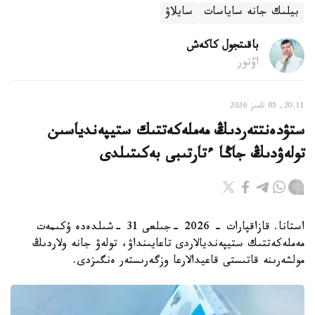
بيلىك جانە ساياسات
سايلاۋ
باقىتجول كاكەش
اۆتور
20:11, 05 تامىز 2026
ستۋدەنتتەردىڭ مەملەكەتتىك ستيپەندياسىن
تولەۋدىڭ جاڭا ءتارتىبى بەكىتىلدى
استانا. قازاقپارات - 2026 -جىلعى 31 -شىلدەدە ۇكىمەت
مەملەكەتتىك ستيپەنديالاردى تاعايىنداۋ، تولەۋ جانە ولاردىڭ
مولشەرىنە قاتىستى قاعيدالارعا وزگەرىستەر ەنگىزدى.