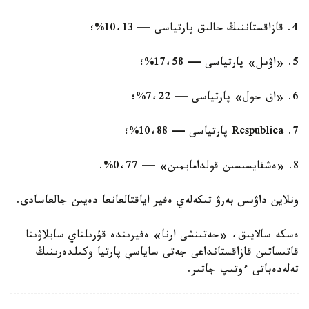
4. قازاقستاننىڭ حالىق پارتياسى — 10،13%؛
5. «اۋىل» پارتياسى — 17،58%؛
6. «اق جول» پارتياسى — 7،22%؛
7. Respublica پارتياسى — 10،88%؛
8. «ەشقايسىسىن قولدامايمىن» — 0،77%.
ونلاين داۋىس بەرۋ تىكەلەي ەفير اياقتالعانعا دەيىن جالعاسادى.
ەسكە سالايىق، «جەتىنشى ارنا» ەفيرىندە قۇرىلتاي سايلاۋىنا
قاتىساتىن قازاقستانداعى جەتى ساياسي پارتيا وكىلدەرىنىڭ
تەلەدەباتى ءوتىپ جاتىر.