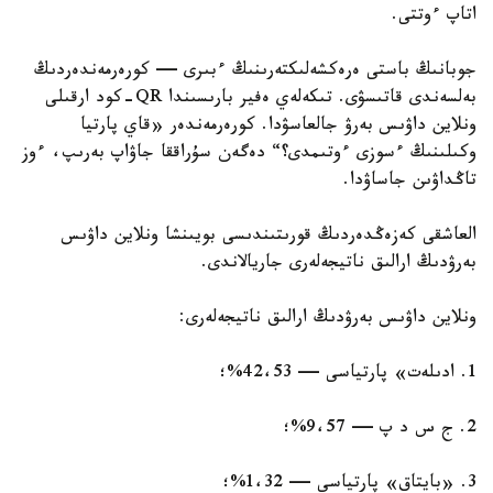
اتاپ ءوتتى.
جوبانىڭ باستى ەرەكشەلىكتەرىنىڭ ءبىرى — كورەرمەندەردىڭ
بەلسەندى قاتىسۋى. تىكەلەي ەفير بارىسىندا QR-كود ارقىلى
ونلاين داۋىس بەرۋ جالعاسۋدا. كورەرمەندەر «قاي پارتيا
وكىلىنىڭ ءسوزى ءوتىمدى؟“ دەگەن سۇراققا جاۋاپ بەرىپ، ءوز
تاڭداۋىن جاساۋدا.
العاشقى كەزەڭدەردىڭ قورىتىندىسى بويىنشا ونلاين داۋىس
بەرۋدىڭ ارالىق ناتيجەلەرى جاريالاندى.
ونلاين داۋىس بەرۋدىڭ ارالىق ناتيجەلەرى:
1. ادىلەت» پارتياسى — 42،53%؛
2. ج س د پ — 9،57%؛
3. «بايتاق» پارتياسى — 1،32%؛