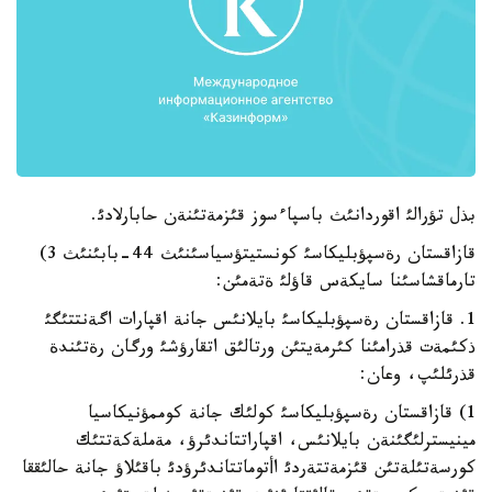
بذل تؤرالئ اقوردانئث باسپاءسوز قئزمةتئنةن حابارلادئ.
قازاقستان رةسپؤبليكاسئ كونستيتؤسياسئنئث 44-بابئنئث 3)
تارماقشاسئنا سايكةس قاؤلئ ةتةمئن:
1. قازاقستان رةسپؤبليكاسئ بايلانئس جانة اقپارات اگةنتتئگئ
ذكئمةت قذرامئنا كئرمةيتئن ورتالئق اتقارؤشئ ورگان رةتئندة
قذرئلئپ، وعان:
1) قازاقستان رةسپؤبليكاسئ كولئك جانة كوممؤنيكاسيا
مينيسترلئگئنةن بايلانئس، اقپاراتتاندئرؤ، مةملةكةتتئك
كورسةتئلةتئن قئزمةتتةردئ اأتوماتتاندئرؤدئ باقئلاؤ جانة حالئققا