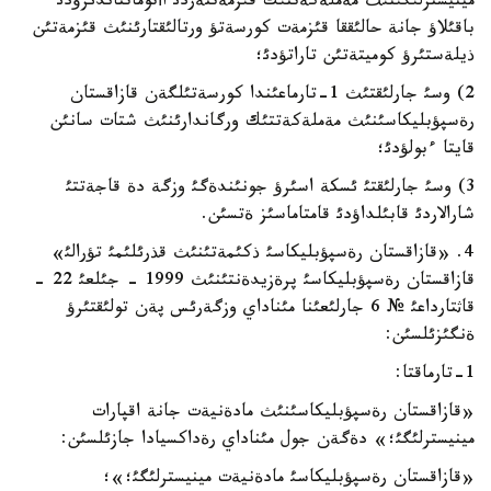
مينيسترلئگئنئث مةملةكةتتئك قئزمةتتةردئ اأتوماتتاندئرؤدئ
باقئلاؤ جانة حالئققا قئزمةت كورسةتؤ ورتالئقتارئنئث قئزمةتئن
ذيلةستئرؤ كوميتةتئن تاراتؤدئ؛
2) وسئ جارلئقتئث 1-تارماعئندا كورسةتئلگةن قازاقستان
رةسپؤبليكاسئنئث مةملةكةتتئك ورگاندارئنئث شتات سانئن
قايتا ءبولؤدئ؛
3) وسئ جارلئقتئ ئسكة اسئرؤ جونئندةگئ وزگة دة قاجةتتئ
شارالاردئ قابئلداؤدئ قامتاماسئز ةتسئن.
4. «قازاقستان رةسپؤبليكاسئ ذكئمةتئنئث قذرئلئمئ تؤرالئ»
قازاقستان رةسپؤبليكاسئ پرةزيدةنتئنئث 1999 - جئلعئ 22 -
قاثتارداعئ № 6 جارلئعئنا مئناداي وزگةرئس پةن تولئقتئرؤ
ةنگئزئلسئن:
1-تارماقتا:
«قازاقستان رةسپؤبليكاسئنئث مادةنيةت جانة اقپارات
مينيسترلئگئ؛» دةگةن جول مئناداي رةداكسيادا جازئلسئن:
«قازاقستان رةسپؤبليكاسئ مادةنيةت مينيسترلئگئ؛»؛