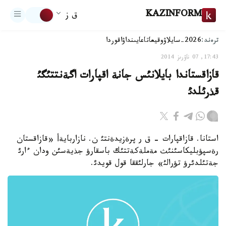
KAZINFORM
ق ز
ترەند:
2026-سايلاۋ
وقيعا
تاعايىنداۋ
اقوردا
17:43, 07 ناۋرىز 2014
قازاقستاندا بايلانئس جانة اقپارات اگةنتتئگئ
قذرئلدئ
استانا. قازاقپارات - ق ر پرةزيدةنتئ ن. نازاربايةأ «قازاقستان
رةسپؤبليكاسئنئث مةملةكةتتئك باسقارؤ جذيةسئن ودان ءارئ
جةتئلدئرؤ تؤرالئ» جارلئققا قول قويدئ.