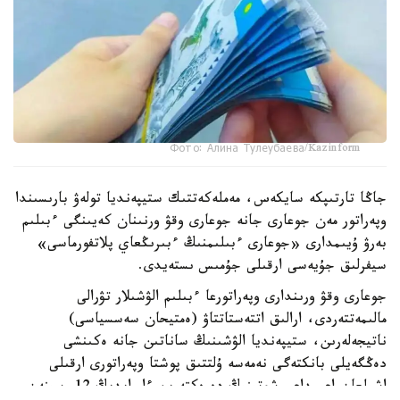
Фото: Алина Тулеубаева/Kazinform
جاڭا تارتىپكە سايكەس، مەملەكەتتىك ستيپەنديا تولەۋ بارىسىندا
وپەراتور مەن جوعارى جانە جوعارى وقۋ ورنىنان كەيىنگى ءبىلىم
بەرۋ ۇيىمدارى «جوعارى ءبىلىمنىڭ ءبىرىڭعاي پلاتفورماسى»
سيفرلىق جۇيەسى ارقىلى جۇمىس ىستەيدى.
جوعارى وقۋ ورىندارى وپەراتورعا ءبىلىم الۋشىلار تۋرالى
مالىمەتتەردى، ارالىق اتتەستاتتاۋ (ەمتيحان سەسسياسى)
ناتيجەلەرىن، ستيپەنديا الۋشىنىڭ ساناتىن جانە ەكىنشى
دەڭگەيلى بانكتەگى نەمەسە ۇلتتىق پوشتا وپەراتورى ارقىلى
اشىلعان اعىمداعى شوتىنىڭ دەرەكتەرىن ءار ايدىڭ 12-سىنەن