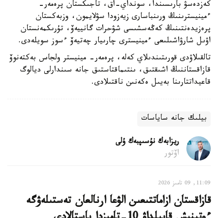
كەزدەسۋ بارىسىندا، سونداي-اق، تاجىكستان پرەمەر-
ءمينيسترىنىڭ ورىنباسارى زيەزودا سۋلايمون، وزبەكستان
پرەزيدەنتىنىڭ كەڭەسشىسى شۋحرات گانييەۆ، تۇرىكمەنستان
اۋىل شارۋاشىلىعى ءمينيسترى چارىيار چەتيەۆ ءسوز سويلەدى.
تالقىلاۋدى قورىتىندىلاي كەلە، پرەمەر- مينيستر ولجاس بەكتەنوۆ
قازاقستاننىڭ اشىقتىق، ىنتىماقتاستىق جانە سىندارلى ديالوگ
قاعيداتتارىنا بەيىل ەكەنىن ناقتىلادى.
بيلىك جانە ساياسات
ريزابەك نۇسىپبەك ۇلى
اۆتور
11:09, 09 تامىز 2026
قازاقستان ازاماتتىعىن الۋعا ارنالعان تەستىلەۋگە