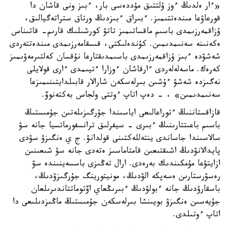
«ءار ەلدىڭ ءوز ۇلتتىق مۇددەسى بار، ءبىز ونى قاشان دا
قورعاۋعا مىندەتتىمىز. ءبىراق ءبىزدىڭ ورتاق ستراتەگيالىق،
ۇزاقمەرزىمدى باسىم ماقساتىمىز تاتۋ كورشىلىك قارىم- قاتىناس
ەكەنىنە سەنىمدىمىن. كۇندەلىكتى، قىسقامەرزىمدى مىندەتتەردى
شەشۋدە ءبىز ۇزاقمەرزىمدى باسىمدىقتارعا نۇقسان كەلتىرمەۋىمىز
كەرەك. ماسەلەلەردى ءارقاشان ءوزارا ءتيىمدى ءارى قولايلى
نەگىزدە شەشۋ ءۇشىن بىرلەسكەن شارالار قابىلدايتىنىمىزعا
سەنىمدىمىن» ، - دەپ اتاپ ءوتتى ولجاس بەكتەنوۆ.
قازاقستاننىڭ ءتوراعالىعى اياسىندا جۇرگىزىلەتىن جۇمىستىڭ
باسىم باعىتتارىنىڭ ءبىرى - سيفرلىق ترانسفورماتسيا جانە سۋ
سالاسىندا جاساندى ينتەللەكتىنى قولدانۋ. ج ي ەنگىزۋ سۋدى
پايدالانۋدىڭ اشىقتىعىن قامتاماسىز ەتەدى جانە سۋ شىعىنىن
ازايتۋعا مۇمكىندىك بەرەدى. ارال تەڭىزى باسسەينىندە سۋ
رەسۋرستارىن ەسەپكە الۋدىڭ، مونيتورينگ جۇرگىزۋدىڭ،
باسقارۋدىڭ جانە ءبولۋدىڭ ءبىرىڭعاي اۆتوماتتاندىرىلعان
جۇيەسىن ەنگىزۋ بويىنشا بىرلەسكەن جۇمىستىڭ ماڭىزدىلىعى دا
اتاپ ءوتىلدى.