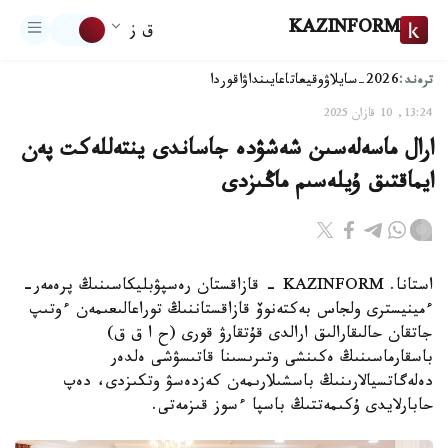
KAZINFORM
ق ز
ترەند:
2026-سايلاۋ
وقيعا
تاعايىنداۋ
اقوردا
13:24, 10 قازان 2025
ارال ماسەلەسىن شەشۋدە جاساندى ينتەللەكت پەن
ايماقتىق ۇيلەسىم ماڭىزدى
استانا. KAZINFORM - قازاقستان رەسپۋبليكاسىنىڭ پرەمەر-
ءمينيسترى ولجاس بەكتەنوۆ قازاقستاننىڭ توراعالىعىمەن ءوتىپ
جاتقان حالىقارالىق ارالدى قۇتقارۋ قورى (ح ا ق ق)
باسقارماسىنىڭ ەكىنشى وتىرىسىنا قاتىسۋشى ەلدەر
دەلەگاتسيالارىنىڭ باسشىلارىمەن كەزدەسۋ وتكىزدى، دەپ
حابارلايدى ۇكىمەتتىڭ باسپا ءسوز قىزمەتى.