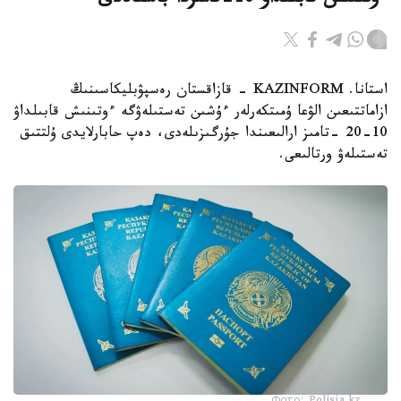
ءوتىنىش قابىلداۋ 10-تامىزدا باستالادى
استانا. KAZINFORM - قازاقستان رەسپۋبليكاسىنىڭ
ازاماتتىعىن الۋعا ۇمىتكەرلەر ءۇشىن تەستىلەۋگە ءوتىنىش قابىلداۋ
10-20 -تامىز ارالىعىندا جۇرگىزىلەدى، دەپ حابارلايدى ۇلتتىق
تەستىلەۋ ورتالىعى.