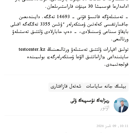
ادامدارعا قوسىمشا 30 مينۋت قاراستىرىلعان.
- تەستىلەۋگە قاتىسۋ قۇنى - 14693 تەڭگە. دايىندىعىن
جاقسارتقىسى كەلەتىن ۇمىتكەرلەر ءۇشىن 3355 تەڭگەگە اقىلى
بايقاۋ سىناعى ۇسىنىلادى، - دەپ حابارلادى ۇلتتىق تەستىلەۋ
ورتالىعى.
تولىق اقپارات ۇلتتىق تەستىلەۋ ورتالىعىنىڭ testcenter.kz
سايتىنداعى «ازاماتتىق الۋعا ۇمىتكەرلەرگە» بولىمىندە
قولجەتىمدى.
بيلىك جانە ساياسات
شەتەل قازاقتارى
ريزابەك نۇسىپبەك ۇلى
اۆتور
10:11, 09 تامىز 2026