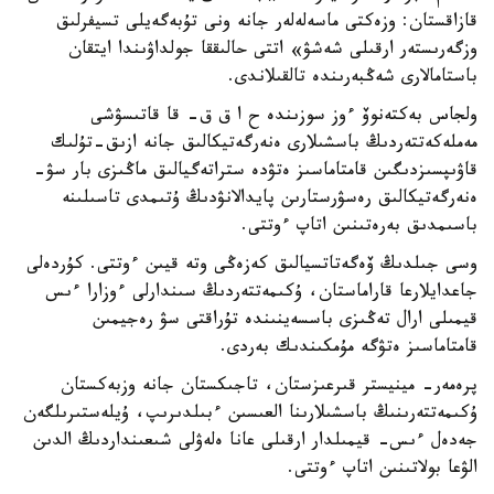
قازاقستان: وزەكتى ماسەلەلەر جانە ونى تۇبەگەيلى تسيفرلىق
وزگەرىستەر ارقىلى شەشۋ» اتتى حالىققا جولداۋىندا ايتقان
باستامالارى شەڭبەرىندە تالقىلاندى.
ولجاس بەكتەنوۆ ءوز سوزىندە ح ا ق ق- قا قاتىسۋشى
مەملەكەتتەردىڭ باسشىلارى ەنەرگەتيكالىق جانە ازىق-تۇلىك
قاۋىپسىزدىگىن قامتاماسىز ەتۋدە ستراتەگيالىق ماڭىزى بار سۋ-
ەنەرگەتيكالىق رەسۋرستارىن پايدالانۋدىڭ ۇتىمدى تاسىلىنە
باسىمدىق بەرەتىنىن اتاپ ءوتتى.
وسى جىلدىڭ ۆەگەتاتسيالىق كەزەڭى وتە قيىن ءوتتى. كۇردەلى
جاعدايلارعا قاراماستان، ۇكىمەتتەردىڭ سىندارلى ءوزارا ءىس
قيمىلى ارال تەڭىزى باسسەينىندە تۇراقتى سۋ رەجيمىن
قامتاماسىز ەتۋگە مۇمكىندىك بەردى.
پرەمەر- مينيستر قىرعىزستان، تاجىكستان جانە وزبەكستان
ۇكىمەتتەرىنىڭ باسشىلارىنا العىسىن ءبىلدىرىپ، ۇيلەستىرىلگەن
جەدەل ءىس- قيمىلدار ارقىلى عانا ەلەۋلى شىعىنداردىڭ الدىن
الۋعا بولاتىنىن اتاپ ءوتتى.