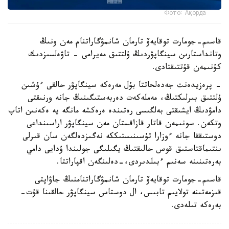
Фото: Ақорда
قاسىم-جومارت توقايەۆ تارمان شانمۋگاراتنام مەن ونىڭ
وتانداستارىن سينگاپۋردىڭ ۇلتتىق مەيرامى - تاۋەلسىزدىك
كۇنىمەن قۇتتىقتادى.
- پرەزيدەنت جەدەلحاتتا بۇل مەرەكە سينگاپۋر حالقى ءۇشىن
ۇلتتىق بىرلىكتىڭ، مەملەكەت دەربەستىگىنىڭ جانە ورنىقتى
دامۋدىڭ ايشىقتى بەلگىسى رەتىندە ەرەكشە مانگە يە ەكەنىن اتاپ
وتكەن. سونىمەن قاتار قازاقستان مەن سينگاپۋر اراسىنداعى
دوستىققا جانە ءوزارا تۇسىنىستىككە نەگىزدەلگەن سان قىرلى
ىنتىماقتاستىق قوس حالىقتىڭ يگىلىگى جولىندا ۇدايى دامي
بەرەتىنىنە سەنىم ءبىلدىردى،-دەلىنگەن اقپاراتتا.
قاسىم-جومارت توقايەۆ تارمان شانمۋگاراتنامنىڭ جاۋاپتى
قىزمەتىنە تولايىم تابىس، ال دوستاس سينگاپۋر حالقىنا قۇت-
بەرەكە تىلەدى.