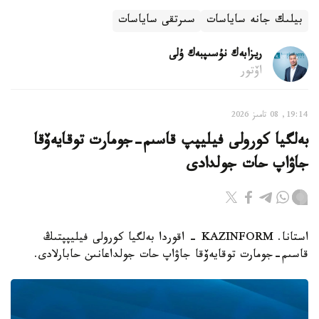
بيلىك جانە ساياسات
سىرتقى ساياسات
ريزابەك نۇسىپبەك ۇلى
اۆتور
19:14, 08 تامىز 2026
بەلگيا كورولى فيليپپ قاسىم-جومارت توقايەۆقا
جاۋاپ حات جولدادى
استانا. KAZINFORM - اقوردا بەلگيا كورولى فيليپپتىڭ
قاسىم-جومارت توقايەۆقا جاۋاپ حات جولداعانىن حابارلادى.