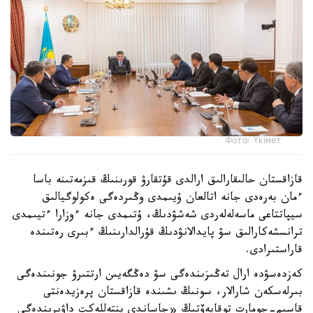
Фото: Үкімет
قازاقستان حالىقارالىق ارالدى قۇتقارۋ قورىنىڭ قىزمەتىنە باسا
ءمان بەرەدى جانە اتالعان ۇيىمدى وڭىردەگى ەكولوگيالىق
سيپاتتاعى ماسەلەلەردى شەشۋدىڭ، ۇتىمدى جانە ءوزارا ءتيىمدى
ترانسشەكارالىق سۋ پايدالانۋدىڭ قۇرالدارىنىڭ ءبىرى رەتىندە
قاراستىرادى.
كەزدەسۋدە ارال تەڭىزىندەگى سۋ دەڭگەيىن ارتتىرۋ جونىندەگى
بىرلەسكەن شارالار، سونىڭ ىشىندە قازاقستان پرەزيدەنتى
قاسىم-جومارت توقايەۆتىڭ «جاساندى ينتەللەكت داۋىرىندەگى