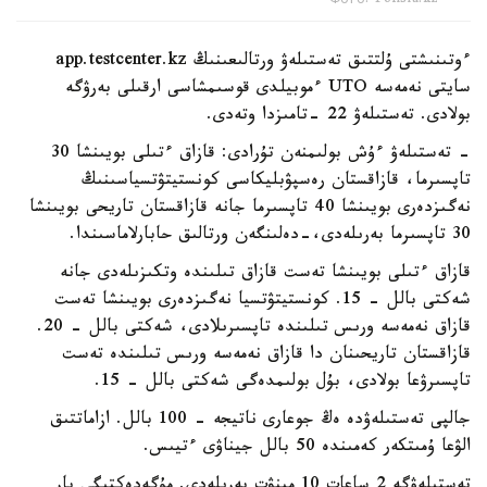
Фото: Polisia.kz
ءوتىنىشتى ۇلتتىق تەستىلەۋ ورتالىعىنىڭ app.testcenter.kz
سايتى نەمەسە UTO ءموبيلدى قوسىمشاسى ارقىلى بەرۋگە
بولادى. تەستىلەۋ 22 -تامىزدا وتەدى.
- تەستىلەۋ ءۇش بولىمنەن تۇرادى: قازاق ءتىلى بويىنشا 30
تاپسىرما، قازاقستان رەسپۋبليكاسى كونستيتۋتسياسىنىڭ
نەگىزدەرى بويىنشا 40 تاپسىرما جانە قازاقستان تاريحى بويىنشا
30 تاپسىرما بەرىلەدى،-دەلىنگەن ورتالىق حابارلاماسىندا.
قازاق ءتىلى بويىنشا تەست قازاق تىلىندە وتكىزىلەدى جانە
شەكتى بالل - 15. كونستيتۋتسيا نەگىزدەرى بويىنشا تەست
قازاق نەمەسە ورىس تىلىندە تاپسىرىلادى، شەكتى بالل - 20.
قازاقستان تاريحىنان دا قازاق نەمەسە ورىس تىلىندە تەست
تاپسىرۋعا بولادى، بۇل بولىمدەگى شەكتى بالل - 15.
جالپى تەستىلەۋدە ەڭ جوعارى ناتيجە - 100 بالل. ازاماتتىق
الۋعا ۇمىتكەر كەمىندە 50 بالل جيناۋى ءتيىس.
تەستىلەۋگە 2 ساعات 10 مينۋت بەرىلەدى. مۇگەدەكتىگى بار