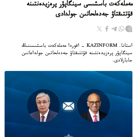
مەملەكەت باسشىسى سينگاپۋر پرەزيدەنتىنە
قۇتتىقتاۋ جەدەلحاتىن جولدادى
استانا. KAZINFORM - اقوردا مەملەكەت باسشىسىنىڭ
سينگاپۋر پرەزيدەنتىنە قۇتتىقتاۋ جەدەلحاتىن جولداعانىن
حابارلادى.