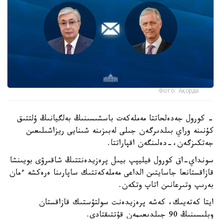
Фото: Ақорда
- كورول جەدەلحاتتا مەملەكەت باسشىسىنىڭ بەلگيانىڭ ۇلتتىق
كۇنىنە وراي بىلدىرگەن جىلى لەبىزىنە شىنايى ريزاشىلىعىن
جەتكىزگەن،-دەلىنگەن اقپاراتتا.
سونداي-اق كورول فيليپپ بيىل پرەزيدەنتتىڭ شاقىرۋى بويىنشا
قازاقستانعا جاسايتىن الداعى مەملەكەتتىك ساپارىنا ەرەكشە ءمان
بەرىپ وتىرعانىن اتاپ وتكەن.
ايتا كەتەيىك، كەشە پرەزيدەنت سولتۇستىك قازاقستان
وبلىسىنىڭ 90 جىلدىعىمەن قۇتتىقتادى.