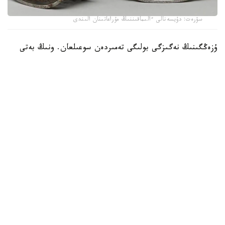
سۋرەت: دۇيسەنالى ءالىماقىننىڭ مۇراعاتىنان الىندى
ۇزەڭگىنىڭ نەگىزگى بولىگى تەمىردەن سوعىلعان. ونىڭ بەتى
التىن جانە كۇمىس اشەكەيلەرمەن بەزەندىرىلىپ، تابان تىرەيتىن
بولىگىنىڭ جيەگى نازىك ورنەكتەرمەن كومكەرىلگەن. ولشەمى -
15,9 × 19 سانتيمەتر. بۇل بۇيىم سول داۋىردەگى دالا
ۇستالارىنىڭ تەمىر وڭدەۋ، زەرگەرلىك جانە كوركەم اشەكەيلەۋ
ونەرىنىڭ جوعارى دەڭگەيدە بولعانىن كورسەتەدى.
كوشپەلى وركەنيەتتە ۇزەڭگى تەك اتقا مىنۋگە ارنالعان قۇرال عانا
ەمەس، يەسىنىڭ الەۋمەتتىك مارتەبەسىن بىلدىرەتىن ماڭىزدى
بەلگى بولعان. اسىرەسە التىن جانە كۇمىسپەن اپتالعان ۇزەڭگىلەر
اقسۇيەكتەر مەن بيلەۋشى اۋلەت وكىلدەرىنە ءتان بولعانى
بەلگىلى.
جازۋدا نە جازىلعان؟
جادىگەردىڭ ەرەكشەلىگى - ونىڭ بويىندا كونە ۇيعىر جازۋىمەن