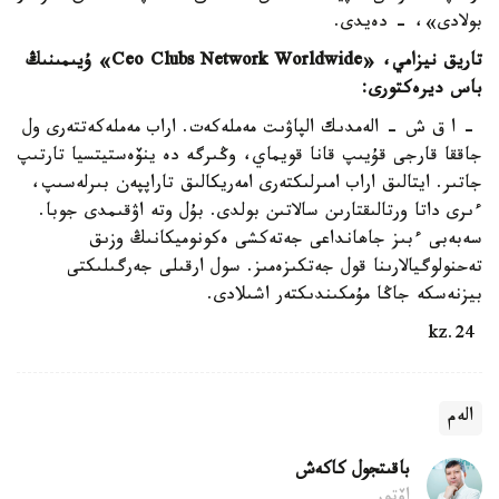
بولادى»، - دەيدى.
تاريق نيزامي، «Ceo Clubs Network Worldwide» ۇيىمىنىڭ
باس ديرەكتورى:
- ا ق ش - الەمدىك الپاۋىت مەملەكەت. اراب مەملەكەتتەرى ول
جاققا قارجى قۇيىپ قانا قويماي، وڭىرگە دە ينۆەستيتسيا تارتىپ
جاتىر. ايتالىق اراب امىرلىكتەرى امەريكالىق تاراپپەن بىرلەسىپ،
ءىرى داتا ورتالىقتارىن سالاتىن بولدى. بۇل وتە اۋقىمدى جوبا.
سەبەبى ءبىز جاھانداعى جەتەكشى ەكونوميكانىڭ وزىق
تەحنولوگيالارىنا قول جەتكىزەمىز. سول ارقىلى جەرگىلىكتى
بيزنەسكە جاڭا مۇمكىندىكتەر اشىلادى.
24.kz
الەم
باقىتجول كاكەش
اۆتور