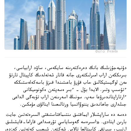
Фото: Pexels
دۇنيەجۇزىلىك بانك دەرەكتەرىنە سايكەس، ساۋد ارابياسى،
بىرىككەن اراب امىرلىكتەرى جانە قاتار شەتەلدىك كاپيتال تارتۋ
مەن لوگيستيكالىق حاب قۇرۋ باعىتىندا قىزۋ باسەكەلەستىككە
ءتۇسىپ وتىر. الايدا بۇل - ءبىر ەسەپتەن ەكونوميكانى
ءارتاراپتاندىرۋعا سەپ. سونىڭ اسەرىنەن اراب تۇبەگى الداعى
جىلدارى جاھاندىق يننوۆاتسيا ورتالىعىنا اينالۋى مۇمكىن.
دەسە دە ساراپشىلار ايماقتىق ىنتىماقتاستىقتى السىرەتەتىن جايت
بارىن ايتادى. «اسىرەسە گەوساياسي تۇرعىداعى قاراما-قايشىلىق
ارتىپ، سىرتقى كاپيتالعا تالاس شەكتەن شىعىپ كەتەتىن كەزدەر