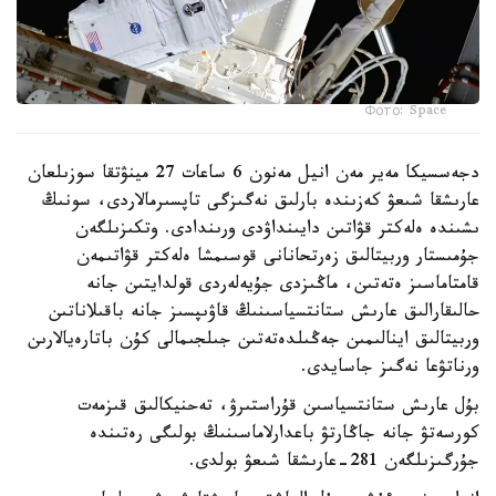
Фото: Space
دجەسسيكا مەير مەن انيل مەنون 6 ساعات 27 مينۋتقا سوزىلعان
عارىشقا شىعۋ كەزىندە بارلىق نەگىزگى تاپسىرمالاردى، سونىڭ
ىشىندە ەلەكتر قۋاتىن دايىنداۋدى ورىندادى. وتكىزىلگەن
جۇمىستار وربيتالىق زەرتحانانى قوسىمشا ەلەكتر قۋاتىمەن
قامتاماسىز ەتەتىن، ماڭىزدى جۇيەلەردى قولدايتىن جانە
حالىقارالىق عارىش ستانتسياسىنىڭ قاۋىپسىز جانە باقىلاناتىن
وربيتالىق اينالىمىن جەڭىلدەتەتىن جىلجىمالى كۇن باتارەيالارىن
ورناتۋعا نەگىز جاسايدى.
بۇل عارىش ستانتسياسىن قۇراستىرۋ، تەحنيكالىق قىزمەت
كورسەتۋ جانە جاڭارتۋ باعدارلاماسىنىڭ بولىگى رەتىندە
جۇرگىزىلگەن 281-عارىشقا شىعۋ بولدى.