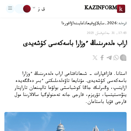
KAZINFORM
ق ز
ترەند:
2026-سايلاۋ
وقيعا
تاعايىنداۋ
اقوردا
17:45, 31 جەلتوقسان 2025
اراب ەلدەرىنىڭ ءوزارا باسەكەسى كۇشەيدى
استانا. قازاقپارات - شىعاناقتاعى اراب ەلدەرىنىڭ ءوزارا
باسەكەسى كۇشەيدى. مۇنايعا تاۋەلدىلىكتى ءبىر دەڭگەيدە
ازايتىپ، وڭىرلىك جاڭا كوشباسشى بولۋعا تالپىنعان تاراپتار
ينۆەستيتسيا، تۋريزم، قارجى جانە تەحنولوگيا سالالارىنا مول
قارجى قۇيا باستاعان.