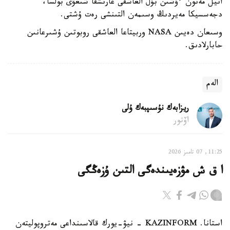
انيل مەنون ءۇشىن بۇل العاشقى عارىشقا شىعۋى بولسا،
دجەسسيكا مەيردىڭ وسىمەن التىنشى رەت ۇشتى.
وسىعان دەيىن NASA وربيتاعا العاشقى روبوتىن ۇشىرعانىن
حابارلادىق.
الەم
ريزابەك نۇسىپبەك ۇلى
اۆتور
11:25, 07 تامىز 2026
ا ق ش مۋزەيىندەگى التىن ۇزەڭگى
استانا. KAZINFORM - نيۋ-يورك قالاسىنداعى مەتروپوليتەن