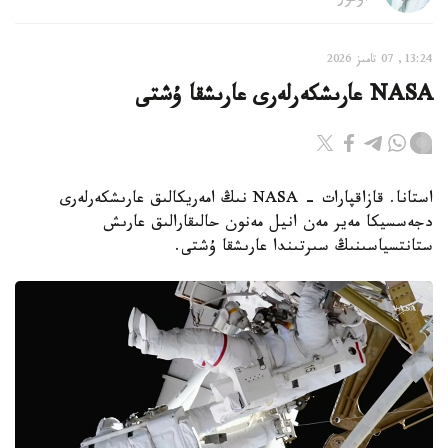
13:24, 07 تامىز 2026
NASA عارىشكەرلەرى عارىشقا ۇشتى
استانا. قازاقپارات - NASA نىڭ امەريكالىق عارىشكەرلەرى
دجەسسيكا مەير مەن انيل مەنون حالىقارالىق عارىش
ستانتسياسىنىڭ سىرتىندا عارىشقا ۇشتى.