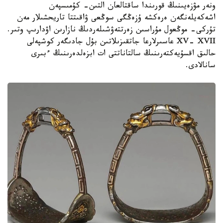
ونەر مۋزەيىنىڭ قورىندا ساقتالعان التىن- كۇمىسپەن
اشەكەيلەنگەن ەرەكشە ۇزەڭگى سوڭعى ۋاقىتتا تاريحشىلار مەن
تۇركى- موڭعول مۇراسىن زەرتتەۋشىلەردىڭ نازارىن اۋدارىپ وتىر.
XV- XVII عاسىرلارعا جاتقىزىلاتىن بۇل جادىگەر كوشپەلى
حالىق اقسۇيەكتەرىنىڭ سالتاناتتى ات ابزەلدەرىنىڭ ءبىرى
سانالادى.