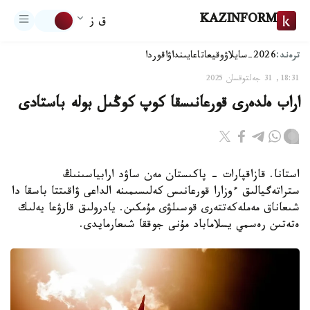
KAZINFORM
ق ز
ترەند:
2026-سايلاۋ
وقيعا
تاعايىنداۋ
اقوردا
18:31, 31 جەلتوقسان 2025
اراب ەلدەرى قورعانىسقا كوپ كوڭىل بولە باستادى
استانا. قازاقپارات - پاكىستان مەن ساۋد ارابياسىنىڭ
ستراتەگيالىق ءوزارا قورعانىس كەلىسىمىنە الداعى ۋاقىتتا باسقا دا
شىعاناق مەملەكەتتەرى قوسىلۋى مۇمكىن. يادرولىق قارۋعا يەلىك
ەتەتىن رەسمي يسلاماباد مۇنى جوققا شىعارمايدى.