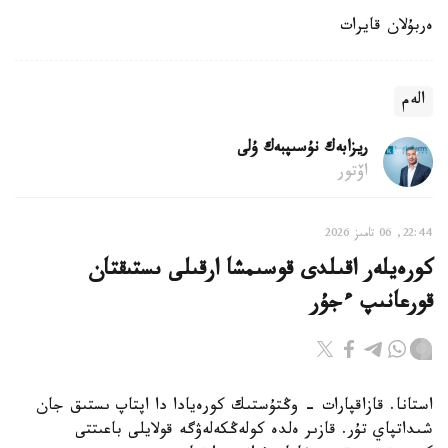
ەربۇلان قايرات
الەم
ريزابەك نۇسىپبەك ۇلى
اۆتور
22:44, 06 تامىز 2026
كورەيلەر اقىلدى قوسىمشا ارقىلى ىستىقتان
قورعانىپ ءجۇر
استانا. قازاقپارات - وڭتۇستىك كورەيادا دا اپتاپ ىستىق جان
شىداتپاي تۇر. قازىر ەلدە كولەڭكەلەۋگە قولايلى باعىتتى