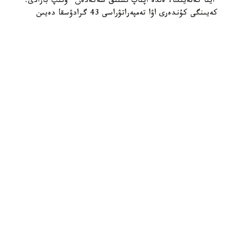
ايتا كەتەيىك، ەلدە اپتاپ ىستىق شەكەدەن ءوتىپ بارادى.
كەيىنگى كۇندەرى اۋا تەمپەراتۋراسى 43 گرادۋسقا دەيىن
كوتەرىلگەن.
الەم
باقىتجول كاكەش
اۆتور
21:43, 06 تامىز 2026
يران پارسى شىعاناعى ەلدەرىنىڭ ەنەرگەتيكالىق
ينفراقۇرىلىمىنا سوققى جاساۋى مۇمكىن ەكەنىن
ەسكەرتتى