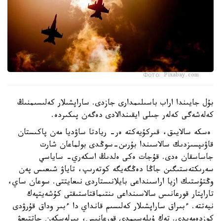
Фото: Pixabay.com
بۇل جايىندا اراب باسىلىمدارى جازدى. ساراپشىلار كەلىسىمنىڭ
كەلەشەگى كەلەر جىلى ايقىندالادى دەگەن پىكىردە.
ەسكە سالايىق، قىركۇيەكتە ەر- ريادتا ساۋديا مەن پاكىستان
قاۋىپسىزدىك سالاسىندا بۇرىن-سوڭدى بولماعان شارت
جاساسقان ەدى. قۇجات ەكى ەلدىڭ اسكەري- ساياسي
سەرىكتەستىگىن جاڭا دەڭگەيگە كوتەرىپ، تاياۋ شىعىس پەن
وڭتۇستىك ازيا اراسىنداعى بايلانىستاردى نىعايتتى. سوعان ساي،
تاراپتار قورعانىس سالاسىنداعى ىنتىماقتاستىقتى كۇشەيتپەك
نيەتتە. ءبىراق ساراپشىلار كەلىسىم قانداي دا ءبىر وداق قۇرۋدى
كوزدەمەيدى. تەك ۇيلەسىمدى قورعانىس، بىرلەسكەن جاتتىعۋ