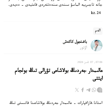
جانە تاجىريبە الماسۋ سىندى مىندەتتەردى قامتيدى - دەيدى.
24.kz
الەم
باقىتجول كاكەش
اۆتور
07:06, 07 تامىز 2026
عالىمدار جەردىڭ بولاشاعى تۋرالى تىڭ بولجام
ايتتى
استانا.قازاقپارات - عالىمدار جەردىڭ بولاشاعىنا قاتىستى تىڭ