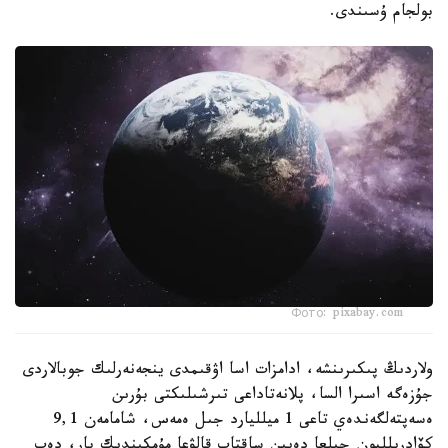
بولجام ۇسىندى.
Фото: pixabay.com
ولاردىڭ پىكىرىنشە، ادامزات اسا اۋقىمدى ينجەنەرلىك جوبالاردى
جۇزەگە اسىرا السا، پلانەتاداعى تىرشىلىكتى بۇرىن
ەسەپتەلگەندەي تاعى 1 ميلليارد جىل ەمەس، شامامەن 9,1
كۆادريلليون جىلعا دەيىن ساقتاپ قالۋعا مۇمكىندىك بار، دەپ