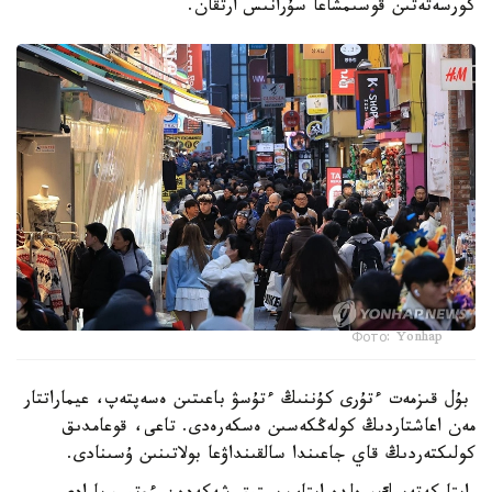
كورسەتەتىن قوسىمشاعا سۇرانىس ارتقان.
Фото: Yonhap
بۇل قىزمەت ءتۇرى كۇننىڭ ءتۇسۋ باعىتىن ەسەپتەپ، عيماراتتار
مەن اعاشتاردىڭ كولەڭكەسىن ەسكەرەدى. تاعى، قوعامدىق
كولىكتەردىڭ قاي جاعىندا سالقىنداۋعا بولاتىنىن ۇسىنادى.