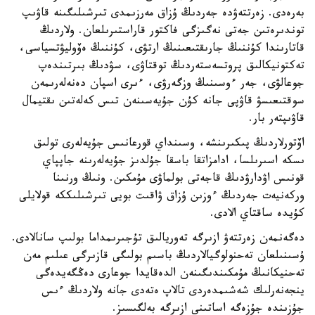
بەرەدى. زەرتتەۋدە جەردىڭ ۇزاق مەرزىمدى تىرشىلىگىنە قاۋىپ
توندىرەتىن جەتى نەگىزگى فاكتور قاراستىرىلعان. ولاردىڭ
قاتارىندا كۇننىڭ جارىقتىعىنىڭ ارتۋى، كۇننىڭ ەۆوليۋتسياسى،
تەكتونيكالىق پروتسەستەردىڭ توقتاۋى، سۋدىڭ بىرتىندەپ
جوعالۋى، جەر ءوسىنىڭ وزگەرۋى، ءىرى اسپان دەنەلەرىمەن
سوقتىعىسۋ قاۋپى جانە كۇن جۇيەسىنەن تىس كەلەتىن ىقتيمال
قاۋىپتەر بار.
اۆتورلاردىڭ پىكىرىنشە، وسىنداي قورعانىس جۇيەلەرى تولىق
ىسكە اسىرىلسا، ادامزاتقا باسقا جۇلدىز جۇيەلەرىنە جاپپاي
قونىس اۋدارۋدىڭ قاجەتى بولماۋى مۇمكىن. ونىڭ ورنىنا
وركەنيەت جەردىڭ ءوزىن ۇزاق ۋاقىت بويى تىرشىلىككە قولايلى
كۇيدە ساقتاي الادى.
دەگەنمەن زەرتتەۋ ازىرگە تەوريالىق تۇجىرىمداما بولىپ سانالادى.
ۇسىنىلعان تەحنولوگيالاردىڭ باسىم بولىگى قازىرگى عىلىم مەن
تەحنيكانىڭ مۇمكىندىگىنەن الدەقايدا جوعارى دەڭگەيدەگى
ينجەنەرلىك شەشىمدەردى تالاپ ەتەدى جانە ولاردىڭ ءىس
جۇزىندە جۇزەگە اساتىنى ازىرگە بەلگىسىز.