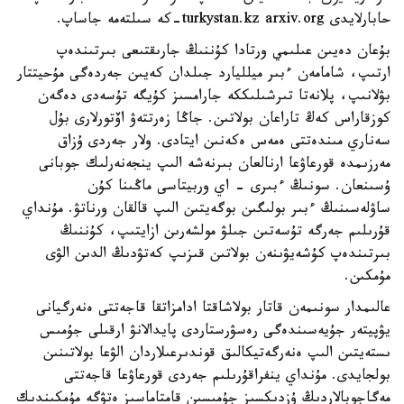
حابارلايدى turkystan.kz arxiv.org-كە سىلتەمە جاساپ.
بۇعان دەيىن عىلىمي ورتادا كۇننىڭ جارىقتىعى بىرتىندەپ
ارتىپ، شامامەن ءبىر ميلليارد جىلدان كەيىن جەردەگى مۇحيتتار
بۋلانىپ، پلانەتا تىرشىلىككە جارامسىز كۇيگە تۇسەدى دەگەن
كوزقاراس كەڭ تاراعان بولاتىن. جاڭا زەرتتەۋ اۆتورلارى بۇل
سەناري مىندەتتى ەمەس ەكەنىن ايتادى. ولار جەردى ۇزاق
مەرزىمدە قورعاۋعا ارنالعان بىرنەشە الىپ ينجەنەرلىك جوبانى
ۇسىنعان. سونىڭ ءبىرى - اي وربيتاسى ماڭىنا كۇن
ساۋلەسىنىڭ ءبىر بولىگىن بوگەيتىن الىپ قالقان ورناتۋ. مۇنداي
قۇرىلىم جەرگە تۇسەتىن جىلۋ مولشەرىن ازايتىپ، كۇننىڭ
بىرتىندەپ كۇشەيۋىنەن بولاتىن قىزىپ كەتۋدىڭ الدىن الۋى
مۇمكىن.
عالىمدار سونىمەن قاتار بولاشاقتا ادامزاتقا قاجەتتى ەنەرگيانى
يۋپيتەر جۇيەسىندەگى رەسۋرستاردى پايدالانۋ ارقىلى جۇمىس
ىستەيتىن الىپ ەنەرگەتيكالىق قوندىرعىلاردان الۋعا بولاتىنىن
بولجايدى. مۇنداي ينفراقۇرىلىم جەردى قورعاۋعا قاجەتتى
مەگاجوبالاردىڭ ۇزدىكسىز جۇمىسىن قامتاماسىز ەتۋگە مۇمكىندىك