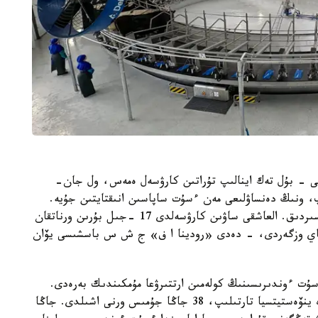
 - بۇل تەك اينالىپ تۇراتىن كارۋسەل ەمەس، ول جان-
اپ، ونىڭ دەنساۋلىعى مەن ءسۇت ساپاسىن انىقتايتىن جۇيە.
ءبىز بۇل جوبانى جاڭارتۋ قاجەتتىلىگىنەن جۇزەگە اسىردىق. العاشقى ساۋىن كارۋسەلدى 17 -جىل بۇرىن ورناتقان
ارلىقتاي وزگەردى، - دەدى «رودينا ا ف» ج ش س باسشىسى يۆان
ت ءوندىرىسىنىڭ كولەمىن ارتتىرۋعا مۇمكىندىك بەرەدى.
بۇل جوباعا 2 ميلليارد 909 ميلليون تەڭگە كولەمىندە ينۆەستيتسيا تارتىلىپ، 38 جاڭا جۇمىس ورنى اشىلدى. جاڭا