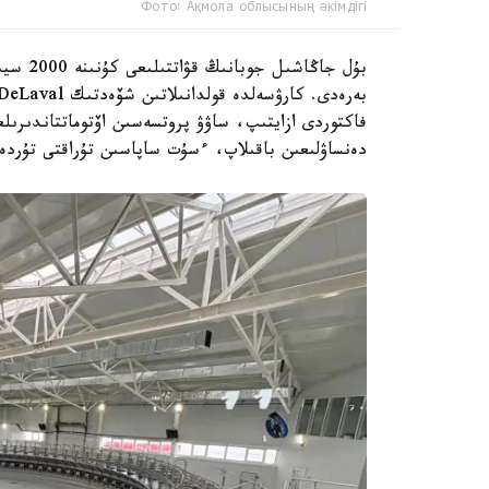
Фото: Ақмола облысының әкімдігі
فاكتوردى ازايتىپ، ساۋۋ پروتسەسىن اۆتوماتتاندىرىل
دەنساۋلىعىن باقىلاپ، ءسۇت ساپاسىن تۇراقتى تۇردە 