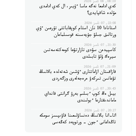
08:10, 08 تامىز 2026
كەي ادامعا نەگە ماسا ءۇيىر، ال كەي ادامدى
مۇلدە شاقپايدى؟
22:08, 07 تامىز 2026
استانادا 10 نان استام كوپقاباتتى تۇرعىن ءۇي
ورتالىق جىلۋ جۇيەسىنە قوسىلماعان
21:30, 07 تامىز 2026
كاسپيدەن سۋدى تازارتۋعا كومەكتەسەتىن
سيرەك ۇلۋ تابىلدى
21:09, 07 تامىز 2026
قازاقستان ازاماتتارى ءۇشىن شەتەلدە بالانىڭ
تۋعانىن تىركەۋ ەرەجەلەرى وزگەردى
20:45, 07 تامىز 2026
بيىل ەڭ كوپ ءبىلىم بەرۋ گرانتى قانداي
ماماندىقتارعا ءبولىندى
20:27, 07 تامىز 2026
اتا-انا بالانىڭ دەنساۋلىعىنا قاۋىپسىز سومكە
تاڭداعانى ءجون - ورتوپەد كەڭەسى