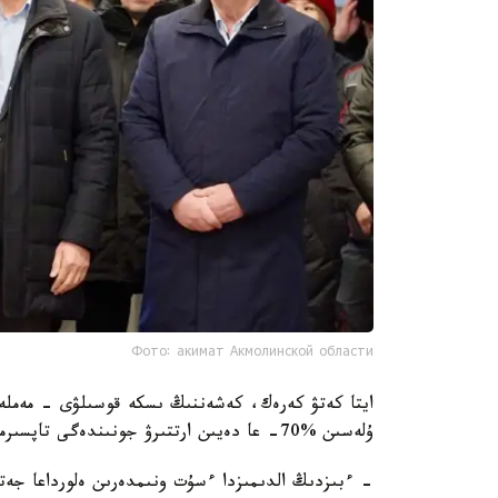
Фото: акимат Акмолинской области
ايتا كەتۋ كەرەك، كەشەننىڭ ىسكە قوسىلۋى - مەمل
ۇلەسىن %70- عا دەيىن ارتتىرۋ جونىندەگى تاپسىرماسىن جۇزەگە اسىرۋداعى ماڭىزدى قادام.