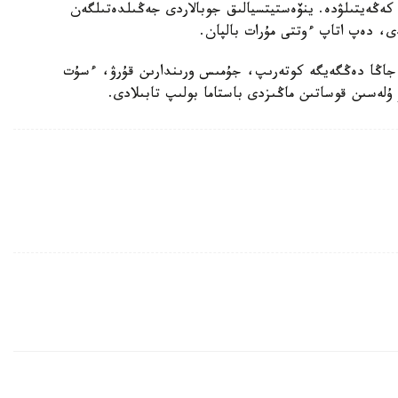
 كەڭەيتىلۋدە. ينۆەستيتسيالىق جوبالاردى جەڭىلدەتىلگەن
لدى، دەپ اتاپ ءوتتى مۇرات بالپان.
 جاڭا دەڭگەيگە كوتەرىپ، جۇمىس ورىندارىن قۇرۋ، ءسۇت
 ۇلەسىن قوساتىن ماڭىزدى باستاما بولىپ تابىلادى.