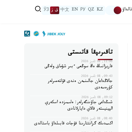
الداۋ
KZ
QZ
РУ
EN
中文
ق ز
ЎЗ
تاقىرىپقا قاتىستى
11:06, 08 تامىز 2026
فاريزانىڭ ەڭ سوڭعى ءبىر شۋماق ولەڭى
09:43, 08 تامىز 2026
جالاڭداعان جالىنمەن ەندى قۇلتەمىرلەر
كۇرەسەدى
09:12, 08 تامىز 2026
شىڭداعى جاۋىنگەرلەر: ەلىمىزدە اسكەري
الپينيستەر قالاي دايارلانادى
08:40, 08 تامىز 2026
اكىمدىك گرانتتارىنا قۇجات قابىلداۋ باستالدى