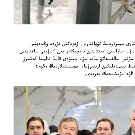
ارى سيىرلاردىڭ تۇياقتارىن اۆتوماتتى تۇردە وڭدەيتىن
 ءسۇت ساپاسىن انىقتايتىن داتچيكتەر مەن ءسۇتتى ساقتايتىن
ءسۇتتى سالقىنداتۋ جانە سۋ، جىلۋدى قايتا قالپىنا كەلتىرۋ
نىڭ تيىمدىلىگىن ارتتىرۋعا، جۇمىسشىلاردىڭ ەڭبەك
 الۋعا مۇمكىندىك بەرەدى.