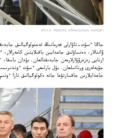
Фото: Ақмола облысының әкімдігі
جاڭا ءسۇت-تاۋارلى فەرمانىڭ تەحنولوگيالىق جابدىقت
ۆاننالار، دەنساۋلىق جاعدايىن باقىلايتىن كامەرالار،
ارنايى رەزەرۆۋارلارمەن جابدىقتالعان. بۇدان باسقا، 
جۇيەلەرى ورناتىلعان. بۇل بارلىعى ءسۇت ءوندىرىسى
جاعدايلارىن جاقسارتۋعا جانە ەكولوگيالىق تازا ءونىم