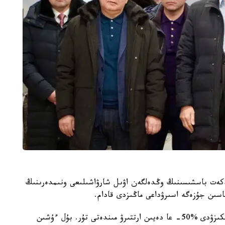
ەكەت باسشىسىنىڭ وڭدەلگەن اۋىل شارۋاشىلىعى ونىمدەرىنىڭ
- ءبىزدىڭ الدىمىزدا ءسۇت ونىمدەرىن ەلورداعا جەتكىزۋدى %50- عا دەيىن ارتتىرۋ مىندەتى تۇر. بۇل ءۇشىن