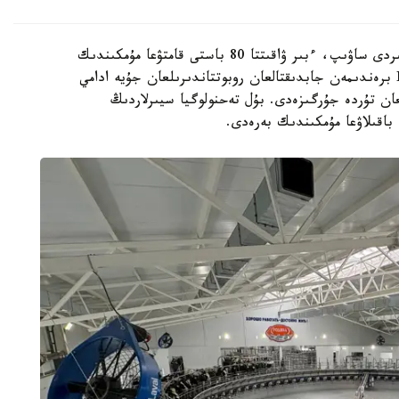
بۇل جاڭاشىل جوبانىڭ قۋاتتىلىعى كۇنىنە 2000 سيىردى ساۋىپ، ءبىر ۋاقىتتا 80 باستى قامتۋعا مۇمكىندىك
بەرەدى. كارۋسەلدە قولدانىلاتىن شۆەدتىك DeLaval برەندىمەن جابدىقتالعان روبوتتاندىرىلعان جۇيە ادامي
عان تۇردە جۇرگىزەدى. بۇل تەحنولوگيا سيىرلاردىڭ
باقىلاۋعا مۇمكىندىك بەرەدى.