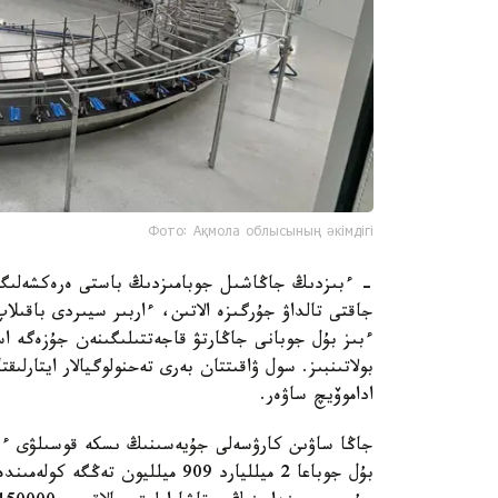
Фото: Ақмола облысының әкімдігі
- ءبىزدىڭ جاڭاشىل جوبامىزدىڭ باستى ەرەكشەلىگى
جاقتى تالداۋ جۇرگىزە الاتىن، ءاربىر سيىردى باقىل
بولاتىنبىز. سول ۋاقىتتان بەرى تەحنولوگيالار ايت
اداموۆيچ ساۋەر.
جاڭا ساۋىن كارۋسەلى جۇيەسىنىڭ ىسكە قوسىلۋى ءسۇ