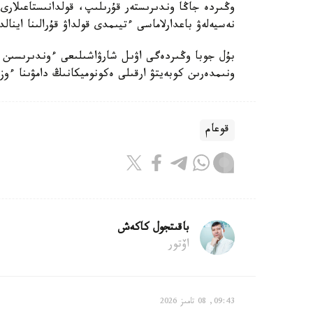
وڭىردە جاڭا وندىرىستەر قۇرىلىپ، قولدانىستاعىلارى
نەسيەلەۋ باعدارلاماسى ءتيىمدى قولداۋ قۇرالىنا اينا
بۇل جوبا وڭىردەگى اۋىل شارۋاشىلىعى ءوندىرىسىن
ونىمدەرىن كوبەيتۋ ارقىلى ەكونوميكانىڭ دامۋىنا ءوز
قوعام
باقىتجول كاكەش
اۆتور
09:43, 08 تامىز 2026