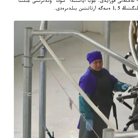
جۇمىس ورىندارىنىڭ ورتاشا ايلىق جالاقىسى 450000 تەڭگەنى قۇرايدى. جوبا اياسىندا ءسۇت ءوندىرىسى جىلىنا