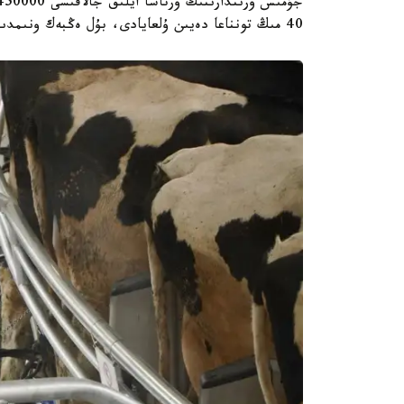
40 مىڭ تونناعا دەيىن ۇلعايادى، بۇل ەڭبەك ونىمدىلىگىنىڭ 1,5 ەسەگە ارتاتىنىن بىلدىرەدى.