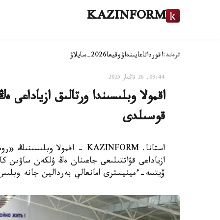
KAZINFORM
ترەند:
اقوردا
تاعايىنداۋ
وقيعا
2026-سايلاۋ
09:44, 26 قاڭتار 2025
اقمولا وبلىسىندا ورتالىق ازياداعى 
قوسىلدى
استانا. KAZINFORM - اقمولا و
ازياداعى قۋاتتىلىعى جاعىنان ەڭ ۇلكەن ساۋىن ك
ۆيتسە-ءمينيسترى امانعالي بەردالين جانە وبلىس 