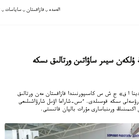
الەمدە
قازاقستان
ساياسات
ت
ەڭ ۇلكەن سيىر ساۋاتىن ورتالىق ىسكە
بلىسىنىڭ «رودينا ا ف» ج ش س كاسىپورنىندا قازاقستان مەن ورتالىق
ارۋسەلى ىسكە قوسىلدى. ءىس-شاراعا اۋىل شارۋاشىلىعى
اكىمىنىڭ ورىنباسارى مۇرات بالپان قاتىستى.