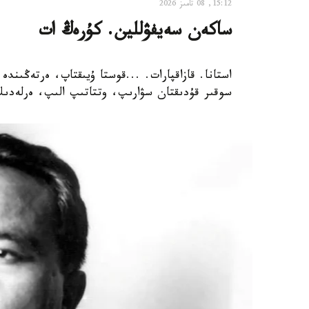
15:12, 08 تامىز 2026
ساكەن سەيفۋللين. كۇرەڭ ات
استانا. قازاقپارات. ...قوستا ۇيىقتاپ، ەرتەڭىندە
سوقىر قۇدىقتان سۋارىپ، وتتاتىپ الىپ، ەرلەدىك