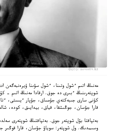
Фото: novoetv.kz
مەنىڭ اتىم ءشول وتىنا، ءشول سۋىنا ۇيرەنبەگەن ات،
شوپتەرىنىڭ ءبىرى دە جوق. ارقادا مەنىڭ اتىم - 
كۇنى سارى جىبەكتەي جۇمساق، جۇپار ءيىستى، ءتاتت
قارا جۋسان، جوڭىشقا، قياق، بيدايىق، كودە، شالعى
بەتپاقتا بۇل شوپتەر جوق. بەتپاقتىڭ شوپتەرى سەلدى
وسىمدىك. ول شوپتەر: سوياۋ جۋسان، قارا قوڭىر ج