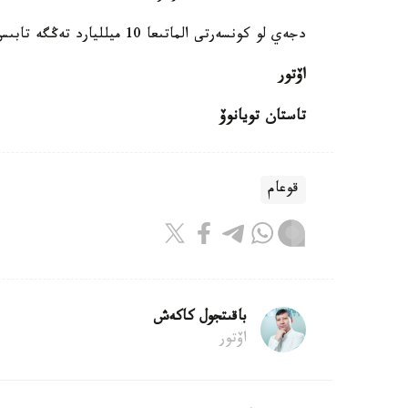
دجەي لو كونسەرتى الماتىعا 10 ميلليارد تەڭگە تابىس اكەلگەنىن جازعانبىز.
اۆتور
تاستان تويانوۆ
قوعام
باقىتجول كاكەش
اۆتور