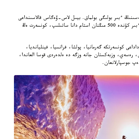
ەسىنىڭ ءبىر بولىگى بولماق. بيىل لاس-ۆەگاس قالاسىنداعى
The Sphere كەشەنىندە وتكەن شوۋدىڭ بيلەتتەرى ءبىر كۇندە 500 مىڭنان استام دانا ساتىلىپ، كونسەرت ەڭ
اداعى كونسەرتكە گەرمانيا، پولشا، فرانسيا، فينليانديا،
ن، رەسەي، وزبەكستان جانە وزگە دە ەلدەردى قوسا العاندا،