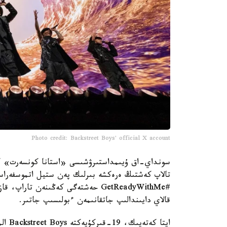
Photo credit: Backstreet Boys' official X account
تالاپ كەشتىڭ ەرەكشە بىرلىك پەن ستيل اتموسفەراسىن 
#GetReadyWithMe حەشتەگى كەڭىنەن تا
قالاي دايىندالىپ جاتقانىمەن ءبولىسىپ جاتىر.
ايتا كەتەيىك، 19-قىركۇيەكتە Backstreet Boys الماتىداعى ورتالىق ستاديوندا دا كونسەرت قويادى.