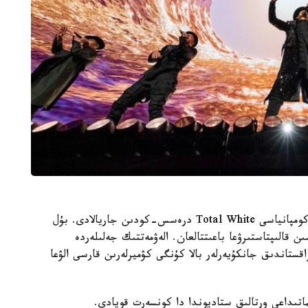
سونداي-اق ۇيىمداستىرۋشىسى «استانا كونسەرت» كومپانياسى Total White درەسس-كودىن جاريالادى. بۇل
قالىپتاستىرۋعا باعىتتالعان. الەۋمەتتىك جەلىلەردە
راپ، قازاقستاندىق جانكۇيەرلەر بالا كۇنگى كۋميرلەرىن قارسى الۋعا