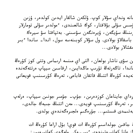
ە ونداي سۋلار كوپ. ۇلكەن شالقار ايدىن كولدەر، ۇزىن
مىس سۋلى بۇلاقتار، كوك شالعىندى، ءمولدىر سۋلى تومارلار
ارىنىڭ سۇيگەن، ۇيرەنگەن سۋسىنى. بەتپاقتا سۋ سيرەك
سقالاۋ بولادى. ول سۋلار كوبىنەسە سول، اندا- ساندا ءبىر
الار بولادى...
سۋى ناشار بولعان، التى اي مىنسە ارىماس وتتى كوز كۇرەڭ
ندا، تاڭەرتەڭ تۇرىپ ماڭدايىن، ارقاسىن سيپاپ ەرتتەگەندە
يدە كۇرەڭ اتتىڭ قاتقان قاباعى، تەرەڭ كۇرسىنىپ قويعانى
رداي جايناعان كوزدەرىن، جۇپ- جۇمىر جونىن سيپاپ، ەرلەپ
ىر، تەرەڭ كۇرسىنىپ قويدى... مەن اتتىڭ جىبەك جالدى،
بەتىمدى قىستىم... جۇرەگىم ەلجىرەگەندەي بولدى.
جاقىن جولداسىم كۇرەڭ ات قوي! بۇل اراعا كۇرەڭ ات
از عانا كەلتىرەتىندەي ءبىر-ەكى ولەڭدى كەلتىرەيىن: