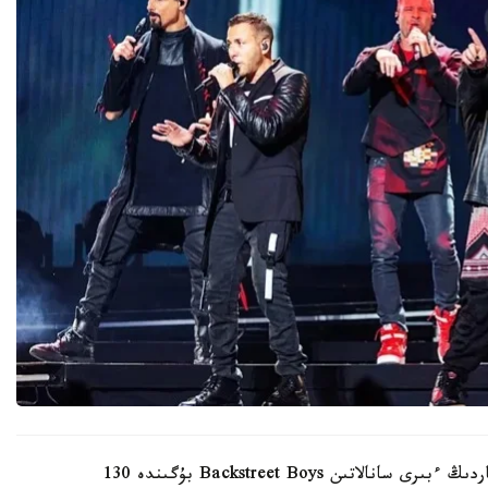
الەمدىك مۋزىكا تاريحىنداعى ەڭ تابىستى پوپ- توپتاردىڭ ءبىرى سانالاتىن Backstreet Boys بۇگىندە 130