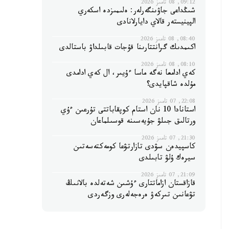
09:12, 08 تامىز 2026
شىڭداعى جاۋىنگەرلەر: ەلىمىزدە اسكەري
الپينيستەر قالاي دايارلانادى
08:40, 08 تامىز 2026
اكىمدىك گرانتتارىنا قۇجات قابىلداۋ باستالدى
08:10, 08 تامىز 2026
كەي ادامعا نەگە ماسا ءۇيىر، ال كەي ادامدى
مۇلدە شاقپايدى؟
22:08, 07 تامىز 2026
استانادا 10 نان استام كوپقاباتتى تۇرعىن ءۇي
ورتالىق جىلۋ جۇيەسىنە قوسىلماعان
21:30, 07 تامىز 2026
كاسپيدەن سۋدى تازارتۋعا كومەكتەسەتىن
سيرەك ۇلۋ تابىلدى
21:09, 07 تامىز 2026
قازاقستان ازاماتتارى ءۇشىن شەتەلدە بالانىڭ
تۋعانىن تىركەۋ ەرەجەلەرى وزگەردى