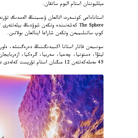
ميلليوننان استام البوم ساتقان.
استاناداعى كونسەرت اتالعان ۇجىمنىڭ الەمدىك تۋرن
كوپ ساتىلىممەن وتكەن شاراعا اينالعان بولاتىن.
سونىمەن قاتار استانا اكىمدىگىنىڭ دەرەگىنشە، ەلورد
ليتۆا، ەستونيا، چەحيا، سەربيا، گرەكيا، ازەربايجا
45 مەملەكەتتەن 12 مىڭنان استام تۋريست كەلەدى دەپ جوسپارلانعان.