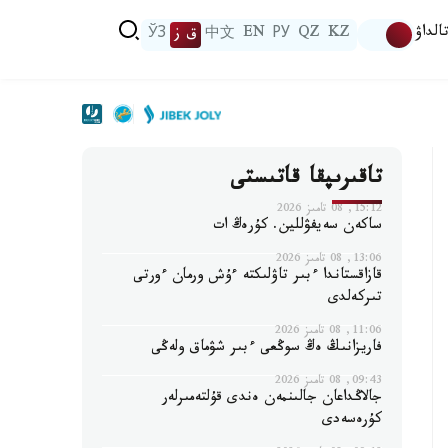
الداۋ
KZ
QZ
РУ
EN
中文
ق ز
ЎЗ
تاقىرىپقا قاتىستى
15:12, 08 تامىز 2026
ساكەن سەيفۋللين. كۇرەڭ ات
13:06, 08 تامىز 2026
قازاقستاندا ءبىر تاۋلىكتە ءۇش ورمان ءورتى
تىركەلدى
11:06, 08 تامىز 2026
فاريزانىڭ ەڭ سوڭعى ءبىر شۋماق ولەڭى
09:43, 08 تامىز 2026
جالاڭداعان جالىنمەن ەندى قۇلتەمىرلەر
كۇرەسەدى