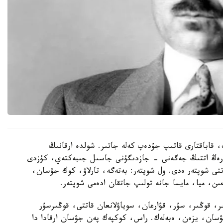
 قاباقتارى قاتىپ جۇدەپ كەلە جاتىر. شولدە ارقانىڭ
كۇرەڭ اتتىڭ جەگەنى - جازدىگۇنى جاسىل جىبەكتەي، كۇزدى
ى شوپتەر ەدى. ول شوپتەر: بەتەگە، تارلاۋ، كوك جۋسان،
ن، ميا، مايسا جانە تولىپ جاتقان ادەمى شوپتەر.
ر، قوڭىر، سۇر، قۋارعان، سوياۋلانعان قاتتى، قوڭىرسۇر
ۋسان، يزەن، ەبەلەك. راس، كوكپەك پەن جۋسان ارقادا دا