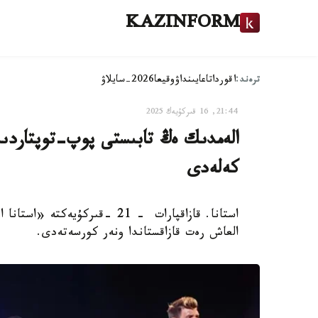
KAZINFORM
ترەند:
اقوردا
تاعايىنداۋ
وقيعا
2026-سايلاۋ
21:44, 16 قىركۇيەك 2025
كەلەدى
العاش رەت قازاقستاندا ونەر كورسەتەدى.