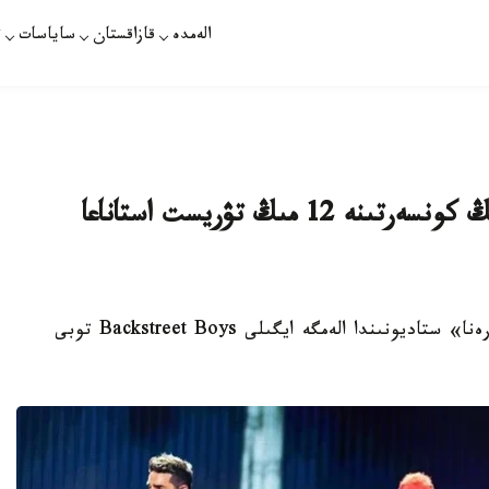
الەمدە
قازاقستان
ساياسات
ت
الەمدىك ەڭ تابىستى پوپ-توپتاردىڭ كونسەرتىنە 12 مىڭ تۋريست استاناعا
استانا. قازاقپارات - 21 -قىركۇيەكتە «استانا ارەنا» ستاديونىندا الەمگە ايگىلى Backstreet Boys توبى