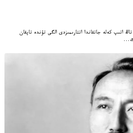
 تاڭ اتىپ كەلە جاتقاندا اتتارىمىزدى الگى تۇندە تاپقان
...