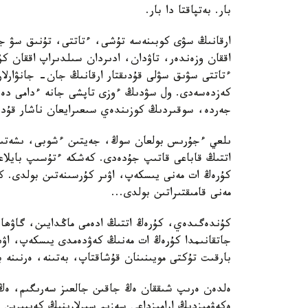
بار. بەتپاقتا دا بار.
ارقانىڭ سۋى كوبىنەسە تۇشى، ءتاتتى، تۇنىق سۋ جان
اققان وزەندەر، تاۋدان، ادىردان سىلدىراپ اققان كۇ
ءتاتتى سۋىق سۋلى قۇدىقتار ارقانىڭ جان- جانۋارل
كەزدەسەدى. ول سۋدىڭ ءوزى تاپشى جانە ءدامى دە با
جەردە، سوقىردىڭ كوزىندەي سىعىرايعان ناشار قۇدىقش
ىلعي ءجۇرىس بولعان سوڭ، جەيتىن ءشوبى، ىشەتىن 
اتتىڭ قاباعى قاتىپ جۇدەدى. كەشكە ءتۇسىپ بايلاعا
كۇرەڭ ات مەنى يىسكەپ، اۋىر كۇرسىنەتىن بولدى. كە
مەنى قامىقتىراتىن بولدى...
كۇندەگىدەي، كۇرەڭ اتتىڭ ادەمى ماڭدايىن، گاۋھا
جاتقانىمدا كۇرەڭ ات مەنىڭ كەۋدەمدى يىسكەپ، اۋ
بارقىت تۇكتى مويىنىنان قۇشاقتاپ، بەتىنە، ەرنىنە 
ەلدەن ەرىپ شىققان ەڭ جاقىن جالعىز سەرىگىم، ەڭ 
ەكەۋمىزدىڭ ارامىزداعى سەزىم سىرلارىنىڭ كەيبىرىن 