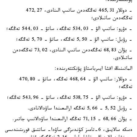
پۋنكتتەرىندە:
- دوللار 465,31 تەڭگەدەن ساتىپ الىنادى، 472,27
تەڭگەدەن ساتىلادى؛
- ەۋرو: ساتىپ الۋ - 534,03 تەڭگە، ساتۋ - 544,03 تەڭگە؛
- رۋبل: ساتىپ الۋ - 5,50 تەڭگە، ساتۋ - 5,70 تەڭگە؛
- يۋان 68,83 تەڭگەدەن ساتىپ الىنادى، 73,02 تەڭگەدەن
ساتىلادى.
الماتىنىڭ اقشا ايىرباستاۋ پۋنكتتەرىندە:
- دوللار: ساتىپ الۋ - 468,64 تەڭگە، ساتۋ - 470,80
تەڭگە؛
- ەۋرو: ساتىپ الۋ - 538,75 تەڭگە، ساتۋ - 543,96 تەڭگە؛
- رۋبل 5,52 - 5,66 تەڭگە ارالىعىندا ساۋدالانادى.
- يۋان 68,66 - 71,15 تەڭگە ارالىعىندا ساۋدالانىپ جاتىر.
ەسكە سالايىق، 6-تامىز كۇندىزگى ساۋدا- ساتتىق قورىتىندىسى