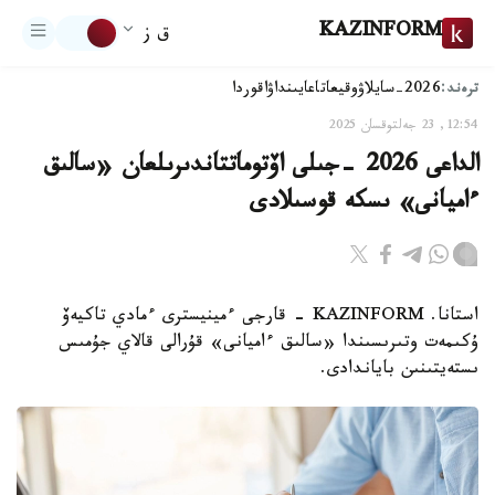
KAZINFORM
ق ز
ترەند:
2026-سايلاۋ
وقيعا
تاعايىنداۋ
اقوردا
12:54, 23 جەلتوقسان 2025
الداعى 2026 -جىلى اۆتوماتتاندىرىلعان «سالىق
ءاميانى» ىسكە قوسىلادى
استانا. KAZINFORM - قارجى ءمينيسترى ءمادي تاكيەۆ
ۇكىمەت وتىرىسىندا «سالىق ءاميانى» قۇرالى قالاي جۇمىس
ىستەيتىنىن باياندادى.