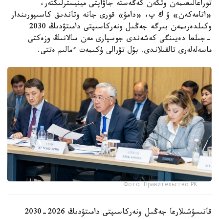
توراعالىعىمەن وتكەن كەڭەستە جاۋاپتى مينيسترلىكتەر،
«اتامەكەن» ۇ ك پ، «دامۋ» قورى جانە وتاندىق كاسىپورىندار
وكىلدەرىمەن بىرگە جەڭىل ونەركاسىپتى دامىتۋدىڭ 2030
-جىلعا دەيىنگى كەشەندى جوسپارى مەن سالانىڭ وزەكتى
ماسەلەلەرى تالقىلاندى. بۇل تۋرالى ۇكىمەت ءمالىم ەتتى.
Фото: Правительство РК
قاتىسۋشىلارعا جەڭىل ونەركاسىپتى دامىتۋدىڭ 2026-2030