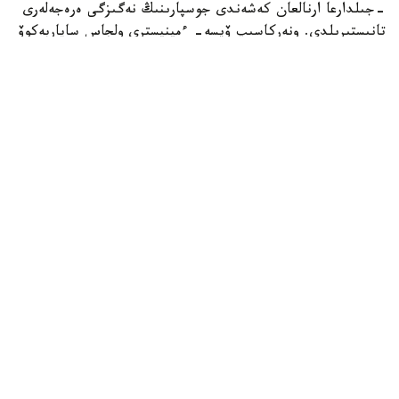
-جىلدارعا ارنالعان كەشەندى جوسپارىنىڭ نەگىزگى ەرەجەلەرى
تانىستىرىلدى. ونەركاسىپ ۆيسە- ءمينيسترى ولجاس ساپاربەكوۆ
اتاپ وتكەندەي، قۇجات زاڭناما، ساتىپ الۋ تەتىگىن جەتىلدىرۋ،
«كولەڭكەلى» يمپورتقا قارسى ءىس-قيمىل، ينۆەستيتسيا تارتۋ،
وتاندىق برەندتى دامىتۋ مەن كادر دايارلاۋعا ارنالعان 28 ءىس-
شارانى قامتيدى.
Фото: Үкімет