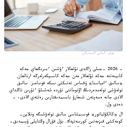
فوتو: الماتى اكىمدىگى
- 2026 -جىلى زاڭدى تۇلعالار ءۇشىن ءبىرىڭعاي جەكە
كابينەتتە جەكە تۇلعالار مەن جەكە كاسىپكەرلەرگە ارنالعان
«سالىق ءاميانىنا» ۇقساس تەتىكتى ىسكە قوسامىز. سالىق
تولەۋشى تولەمدەردىڭ اۆتوماتتى تۇردە شەشىلۋ ءتۇرىن تاڭداي
الادى جانە ەسەپتەن شىعارۋ باسىمدىقتارىن رەتتەي الادى، -
دەدى ول.
ال «كالكۋلياتور» قوسىمشاسى سالىق تولەۋشىگە ونلاين-
كومەكشى قىزمەتىن كورسەتپەك. بۇل قۇرال وڭتايلى ۇيىمدىق-