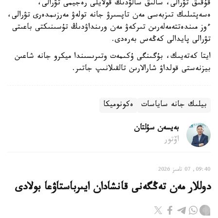
قۇقىق تۋرالى، سالىق سالۋدىڭ قولايلى رەجيمى تۋرالى،
ەسەپتىلىك تىزبەسى مەن تاپسىرۋ جانە تولەۋ مەرزىمدەرى تۋرالى،
ءوز مىندەتتەمەلەرىن تىركەۋ مەن ورىنداۋدىڭ تۇسىنىكتى باعىتى
تۋرالى پايدالى كەڭەس بەرەدى.
ايتا كەتەيىك، بۇگىنگى ۇكىمەت وتىرىسىندا ميكرو جانە شاعىن
بيزنەستى قولداۋ شارالارىن تالقىلانىپ جاتىر.
بيلىك جانە ساياسات
ەكونوميكا
بەيسەن سۇلتان
اۆتور
09:40, 07 تامىز 2026
دوللار مەن تەڭگەنى قانشادان ايىرباستاۋعا بولادى