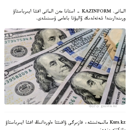
الماتى. KAZINFORM - استانا مەن الماتى اقشا ايىرباستاۋ
ورىندارىندا شەتەلدىك ۆاليۋتا باعامى ۇسىنىلدى.
Фото: gazeta.uz
Kurs.kz مالىمەتىنشە، قازىرگى ۋاقىتتا ەلوردانىڭ اقشا ايىرباستاۋ