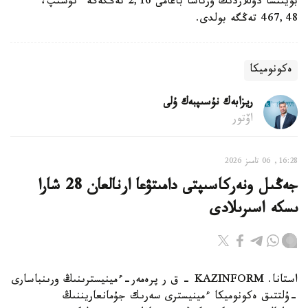
بويىنشا دوللاردىڭ ورتاشا باعامى 2,16 تەڭگەگە ءتۇسىپ،
467,48 تەڭگە بولدى.
ەكونوميكا
ريزابەك نۇسىپبەك ۇلى
اۆتور
16:28, 06 تامىز 2026
جەڭىل ونەركاسىپتى دامىتۋعا ارنالعان 28 شارا
ىسكە اسىرىلادى
استانا. KAZINFORM - ق ر پرەمەر-ءمينيسترىنىڭ ورىنباسارى
-ۇلتتىق ەكونوميكا ءمينيسترى سەرىك جۇمانعاريننىڭ