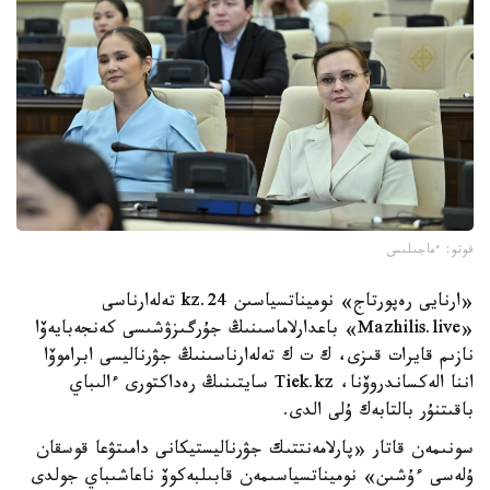
فوتو: ءماجىلىس
«ارنايى رەپورتاج» نوميناتسياسىن 24.kz تەلەارناسى
«Mazhilis.live» باعدارلاماسىنىڭ جۇرگىزۋشىسى كەنجەبايەۆا
نازىم قايرات قىزى، ك ت ك تەلەارناسىنىڭ جۋرناليسى ابراموۆا
اننا الەكساندروۆنا، Tiek.kz سايتىنىڭ رەداكتورى ءالىباي
باقىتنۇر بالتابەك ۇلى الدى.
سونىمەن قاتار «پارلامەنتتىك جۋرناليستيكانى دامىتۋعا قوسقان
ۇلەسى ءۇشىن» نوميناتسياسىمەن قابىلبەكوۆ ناعاشىباي جولدى