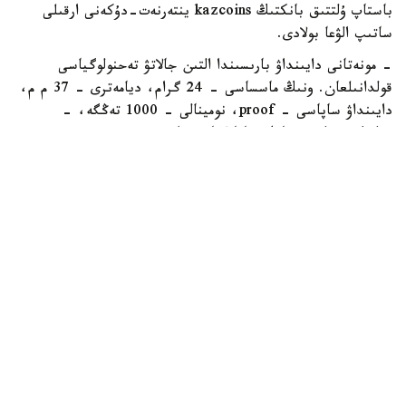
باستاپ ۇلتتىق بانكتىڭ kazcoins ينتەرنەت-دۇكەنى ارقىلى
ساتىپ الۋعا بولادى.
- مونەتانى دايىنداۋ بارىسىندا التىن جالاتۋ تەحنولوگياسى
قولدانىلعان. ونىڭ ماسساسى - 24 گرام، ديامەترى - 37 م م،
دايىنداۋ ساپاسى – proof، نومينالى - 1000 تەڭگە، -
دەلىنگەن ۇلتتىق بانك حابارلاماسىندا.
كوللەكسيالىق مونەتانىڭ جالپى تارالىمى 1000 دانانى قۇرايدى.
ايتا كەتەيىك، بۇعان دەيىن ەرمەك سەركەبايەۆقا ارنالعان
كوللەكسيالىق مونەتا اينالىسقا شىعاتىنى حابارلاندى.
پارلامةنت
بەيسەن سۇلتان
اۆتور