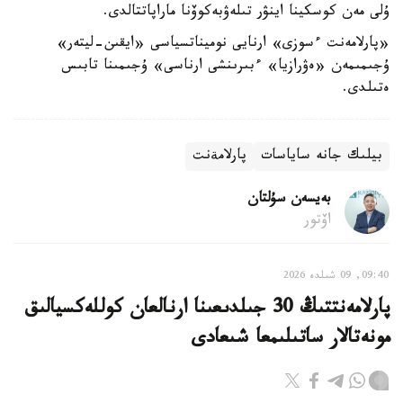
ۇلى مەن كوسكينا اينۋر تىلەۋبەكوۆنا ماراپاتتالدى.
«پارلامەنت ءسوزى» ارنايى نوميناتسياسى «ايقىن-ليتەر»
ۇجىمىمەن «ەۋرازيا» ءبىرىنشى ارناسى» ۇجىمىنا تابىس
ەتىلدى.
بيلىك جانە ساياسات
پارلامةنت
بەيسەن سۇلتان
اۆتور
09:40, 09 شىلدە 2026
پارلامەنتتىڭ 30 جىلدىعىنا ارنالعان كوللەكسيالىق
مونەتالار ساتىلىمعا شىعادى