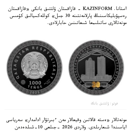
استانا. KAZINFORM - قازاقستان ۇلتتىق بانكى «قازاقستان
رەسپۋبليكاسىنىڭ پارلامەنتىنە 30 جىل» كوللەكسيالىق كۇمىس
مونەتالارى ساتىلىمعا شىعاتىنىن حابارلادى.
فوتو: ۇلتتىق بانك
مونەتالار «ەستە قالاتىن وقيعالار مەن ءبىرتۋار ادامدار» سەرياسى
اياسىندا شىعارىلدى. ولاردى 2026 -جىلعى 10-شىلدەدەن