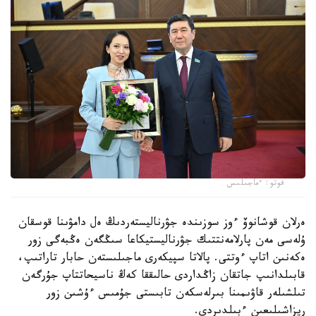
فوتو: ءماجىلىس
ەرلان قوشانوۆ ءوز سوزىندە جۋرناليستەردىڭ ەل دامۋىنا قوسقان
ۇلەسى مەن پارلامەنتتىك جۋرناليستيكاعا سىڭگەن ەڭبەگى زور
ەكەنىن اتاپ ءوتتى. پالاتا سپيكەرى ماجىلىستەن حابار تاراتىپ،
قابىلدانىپ جاتقان زاڭداردى حالىققا كەڭ ناسيحاتتاپ جۇرگەن
تىلشىلەر قاۋىمىنا بىرلەسكەن تابىستى جۇمىس ءۇشىن زور
ريزاشىلىعىن ءبىلدىردى.