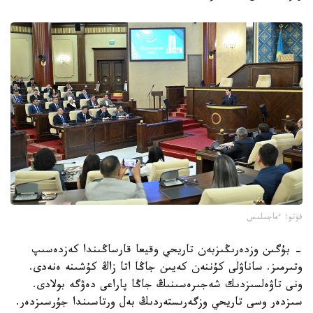
فوتو: ءماجىلىس
- بۇگىن وزدەرىڭىزبەن تاريحي وقيعا قارساڭىندا كەزدەسىپ
وتىرمىز. ساناۋلى كۇننەن كەيىن جاڭا اتا زاڭ كۇشىنە ەنەدى.
ونى تاۋەلسىزدىك شەجىرەسىنىڭ جاڭا پاراعى دەۋگە بولادى.
سىزدەر وسى تاريحي وزگەرىستەردىڭ بەل ورتاسىندا جۇرسىزدەر.