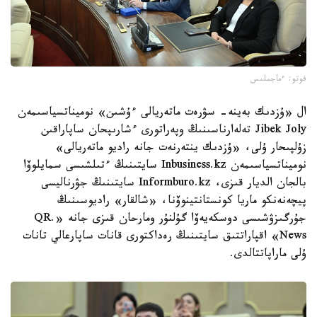
فوتو: ءماجىلىس
ال «ۇزدىك بەينە- سۋرەت ماتەريالى ءۇشىن» نوميناتسياسىمەن
Jibek Joly تەلەارناسىنىڭ وپەراتورى ءشارىپحان ساپاراقىن
زۇلپىحار ۇلى، «ۇزدىك ينتەرنەت جانە راديو ماتەريالى»
نوميناتسياسىمەن Inbusiness.kz سايتىنىڭ ءتىلشىسى سمايلوۆا
بالجان الديار قىزى، Informburo.kz سايتىنىڭ جۋرناليسى
پيچەنەنكو ماريا كونستانتينوۆنا، «شالقار» راديوسىنىڭ
جۇرگىزۋشىسى دوسكەيەۆا گۇلنۇر ومارحان قىزى جانە «QR.
News» اقپاراتتىق سايتىنىڭ رەداكتورى قانات ساپارعالي تانات
ۇلى ماراپاتتالدى.