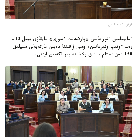
فوتو: ءماجىلىس
ءماجىلىس ءتوراعاسى «پارلامەنت ءسوزى» بايقاۋى بيىل 10-
رەت ءوتىپ وتىرعانىن، وسى ۋاقىتقا دەيىن مارتەبەلى سىيلىق
150 دەن استام ب ا ق وكىلىنە بەرىلگەنىن ايتتى.