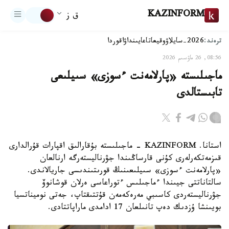
KAZINFORM
ق ز
ترەند:
2026-سايلاۋ
وقيعا
تاعايىنداۋ
اقوردا
08:56, 26 ماۋسىم 2026
ماجىلىستە «پارلامەنت ءسوزى» سىيلىعى
تابىستالدى
استانا. KAZINFORM - ماجىلىستە بۇقارالىق اقپارات قۇرالدارى
قىزمەتكەرلەرى كۇنى قارساڭىندا جۋرناليستەرگە ارنالعان
«پارلامەنت ءسوزى» سىيلىعىنىڭ قورىتىندىسى جاريالاندى.
سالتاناتتى جيىندا ءماجىلىس ءتوراعاسى ەرلان قوشانوۆ
جۋرناليستەردى كاسىبي مەرەكەمەن قۇتتىقتاپ، جەتى نوميناتسيا
بويىنشا ۇزدىك دەپ تانىلعان 17 ادامدى ماراپاتتادى.