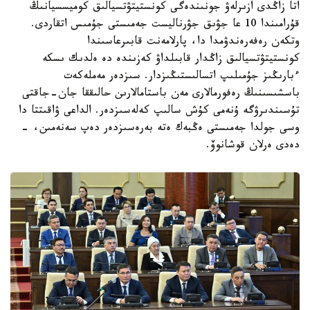
اتا زاڭدى ازىرلەۋ جونىندەگى كونستيتۋتسيالىق كوميسسيانىڭ
قۇرامىندا 10 عا جۋىق جۋرناليست جەمىستى جۇمىس اتقاردى.
وتكەن رەفەرەندۋمدا دا، پارلامەنت قابىرعاسىندا
كونستيتۋتسيالىق زاڭدار قابىلداۋ كەزىندە دە ەلدىك ىسكە
ءبارىڭىز جۇمىلىپ اتسالىستىڭىزدار. سىزدەر مەملەكەت
باسشىسىنىڭ رەفورمالارى مەن باستامالارىن حالىققا جان-جاقتى
تۇسىندىرۋگە ۇنەمى كۇش سالىپ كەلەسىزدەر. الداعى ۋاقىتتا دا
وسى جولدا جەمىستى ەڭبەك ەتە بەرەسىزدەر دەپ سەنەمىن، -
دەدى ەرلان قوشانوۆ.