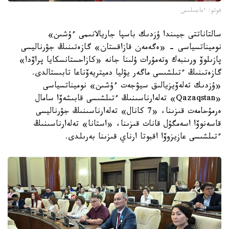
فوتو: ءماجىلىس
سالتاناتتى جيىندا ۇزدىك باسپا جاريالانىمى ءۇشىن»
نوميناتسياسى - «ەگەمەن قازاقستان» گازەتىنىڭ جۋرناليسى
پازىلوۆ ورىنبەك وتەمۇرات ۇلىنا جانە «كازاحستانسكايا پراۆدا»
گازەتىنىڭ ءتىلشىسى ماگەر يۋليا دميتريەۆناعا تابىستالدى.
«ۇزدىك تەلەۆيزيالىق سيۋجەت ءۇشىن» نوميناتسياسى
«Qazaqstan» تەلەارناسىنىڭ ءتىلشىسى قابىشەۆا سامال
ەرمۇحامەت قىزىنا، «7 كانال» تەلەارناسىنىڭ جۋرناليسى
قاسەنوۆا اسەمگۇل قانات قىزىنا، «استانا» تەلەارناسىنىڭ
ءتىلشىسى عازيزوۆا اقبوتا ارناي قىزىنا بەرىلدى.