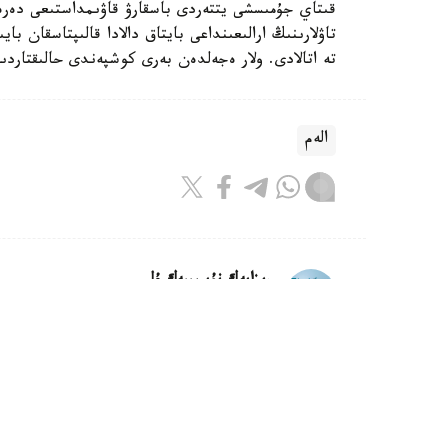
قىتاي جۇمىسشى يتتەردى باسقارۋ قاۋىمداستىعى دە
تاۋلارىنىڭ ارالىعىنداعى بايتاق دالادا قالىپتاسقان 
تە اتالادى. ولار ەجەلدەن بەرى كوشپەندى حالىقتار
الەم
ريزابەك نۇسىپبەك ۇلى
اۆتور
16:18, 08 تامىز 2026
كليماتتىڭ وزگەرۋى ماتچا وندىرىسى