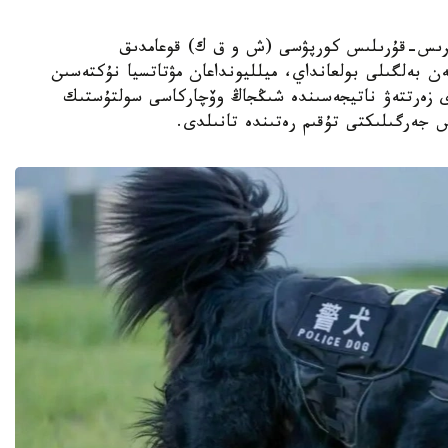
ىڭجاڭ ءوندىرىس-قۇرىلىس كورپۋسى (ش و ق ك) قوعامدىق
ەن بەلگىلى بولعانداي، ميلليونداعان مۋتاتسيا نۇكتەسىن
دى زەرتتەۋ ناتيجەسىندە شىڭجاڭ وۆچاركاسى سولتۇستىك
س جەرگىلىكتى تۇقىم رەتىندە تانىلدى.