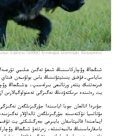
ылыс корпусы (ШӨҚК) Қоғамдық қауіпсіздік басқармасы
ساياسي-قۇقىق ينستيتۋتىنىڭ باس بولۋىمەن قىتاي عى
قىزمەتتىك يتتەر ورتالىعى بىرلەسىپ، «شىڭجاڭ وۆچا
يت رەتىندە ىرىكتەۋدىڭ نەگىزگى تەحنولوگيالارىن از
جۋىردا اتالعان جوبا اياسىندا جۇرگىزىلگەن نەگىزگى
مۋتاتسيا نۇكتەسىنە جۇرگىزىلگەن تالداۋلار نەگىزىن
ايماعىندا قالىپتاسقان بايىرعى جەرگىلىكتى يت تۇق
باسقارماسىنىڭ مالىمەتىنشە، زەرتتەۋ شىڭجاڭ وۆچار