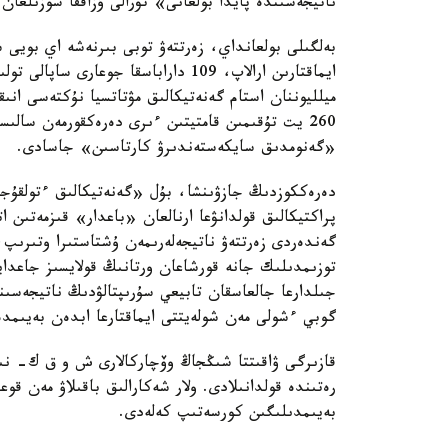
ناتيجەسىندە پايدا بولعانى» تۋرالى ۇزاققا سوزىلعان 
بەلگىلى بولعانداي، زەرتتەۋ توبى بىرنەشە اي بويى
ميلليوننان استام گەنەتيكالىق مۋتاتسيا نۇكتەسى انى
260 يت تۇقىمىن قامتيتىن ءىرى دەرەكقورمەن سا
«گەنومدىق سايكەستەندىرۋ كارتاسىن» جاسادى.
دەرەككوزدىڭ جازۋىنشا، بۇل «گەنەتيكالىق ءتولقۇج
پراكتيكالىق قولدانۋعا ارنالعان «باعدار» قىزمەتىن 
گەندەردى زەرتتەۋ ناتيجەلەرىمەن ۇشتاستىرا وتىرىپ
توزىمدىلىك جانە قورشاعان ورتانىڭ قولايسىز جاعدايل
جىلدارعا جالعاسقان تابيعي سۇرىپتالۋدىڭ ناتيجەسى
گوبي ءشولى مەن شولەيتتى ايماقتارعا ابدەن بەيىمدە
قازىرگى ۋاقىتتا شىڭجاڭ وۆچاركالارى ش و ق ك- نىڭ 
رەتىندە قولدانىلادى. ولار شەكارالىق باقىلاۋ مەن قوع
بەيىمدىلىگىن كورسەتىپ كەلەدى.