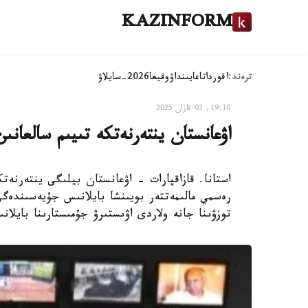
KAZINFORM
ترەند:
اقوردا
تاعايىنداۋ
وقيعا
2026-سايلاۋ
19:10, 03 قازان 2025
اۋعانستان ينتەرنەتكە تىيىم سالعانى
استانا. قازاقپارات - اۋعانستان بيلىگى ينتەرنەتك
رەسمي مالىمەتتەر بويىنشا بايلانىس جۇيەسىندەگ
توزۋىنا جانە ولاردى اۋىستىرۋ جۇمىستارىنا بايلان