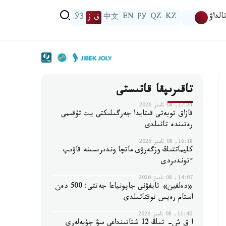
الداۋ
KZ
QZ
РУ
EN
中文
ق ز
ЎЗ
تاقىرىپقا قاتىستى
17:24, 08 تامىز 2026
قازاق توبەتى قىتايدا جەرگىلىكتى يت تۇقىمى
رەتىندە تانىلدى
16:18, 08 تامىز 2026
كليماتتىڭ وزگەرۋى ماتچا وندىرىسىنە قاۋىپ
ءتوندىردى
14:07, 08 تامىز 2026
«دەلفين» تايفۋنى جاپونياعا جەتتى: 500 دەن
استام رەيس توقتاتىلدى
11:40, 08 تامىز 2026
ا ق ش- تىڭ 12 شتاتىنداعى سۋ جۇيەلەرى