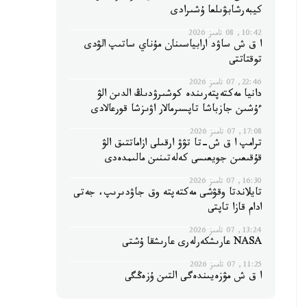
كيبەرشابۋىلعا ۇشىرادى
10:42, 08 تامىز 2026
ا ق ش ساۋد ارابياسىنان مۇناي ساتىپ الۋدى
توقتاتتى
22:46, 07 تامىز 2026
دانيا مەكتەپتەرىندە كوشىرۋدىڭ الدىن الۋ
ءۇشىن جازباشا تاپسىرمالار اۋىزشا قورعالادى
17:08, 07 تامىز 2026
ترامپ ا ق ش-تا تۋۋ ارقىلى ازاماتتىق الۋ
قۇقىعىن جويعىسى كەلەتىنىن مالىمدەدى
16:30, 07 تامىز 2026
تايلاندتا وقۋشى مەكتەپتە وق جاۋدىرىپ، جەتى
ادام قازا تاپتى
13:24, 07 تامىز 2026
NASA عارىشكەرلەرى عارىشقا ۇشتى
11:25, 07 تامىز 2026
ا ق ش مۋزەيىندەگى التىن ۇزەڭگى