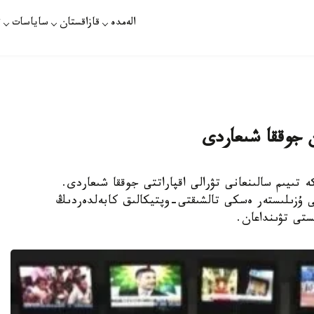
الەمدە
قازاقستان
ساياسات
ت
ن جوققا شىعاردى
ە تىيىم سالىنعانى تۋرالى اقپاراتتى جوققا شىعاردى.
ى ۇزىلىستەر ەسكى تالشىقتى-وپتيكالىق كابەلدەردىڭ
ىستى تۋىنداعان.