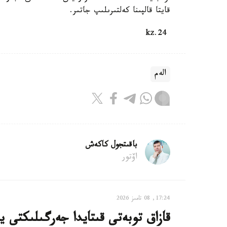
قايتا قالپىنا كەلتىرىلىپ جاتىر.
24.kz
الەم
باقىتجول كاكەش
اۆتور
17:24, 08 تامىز 2026
قازاق توبەتى قىتايدا جەرگىلىكتى ي