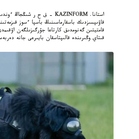
استانا. KAZINFORM – ق ح ر ش
قاۋىپسىزدىك باسقارماسىنىڭ باسپا ءسوز قىزمەتىن
قامتيتىن گەنومدىق كارتاعا جۇرگىزىلگەن اۋقىم
قىتاي وڭىرىندە قالىپتاسقان بايىرعى جانە دەربە