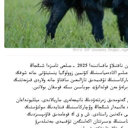
Фото: ҚХР Шыңжаң Өндіріс-құр
شىڭجاڭ وۆچاركاسىنىڭ شىعۋ تەگىن عىلىمي تۇرعىدان ناقتىلاۋ ماقساتىندا 2025 -جىلعى تامىزدا شىڭجاڭ
لىم اكادەمياسىنىڭ كۋنمين زوولوگيا ينستيتۋتى جانە شوقك
ركاسىنىڭ تۇقىمدىق تازالىعىن ساقتاۋ جانە ولاردى قىزمەتتىك
ىرلەۋ مەن قولدانۋ» جوباسىن ىسكە قوسقان بولاتىن.
 گەنومدىق زەرتتەۋدىڭ ناتيجەلەرى جاريالاندى. ميلليونداعان
دە عالىمدار شىڭجاڭ وۆچاركاسىنىڭ قىتايدىڭ سولتۇستىك
ىمى ەكەنىن راستادى. ش و ق ك قوعامدىق قاۋىپسىزدىك
كاسىنىڭ «سىرتتان اكەلىنگەن تۇقىمدى جەتىلدىرۋ