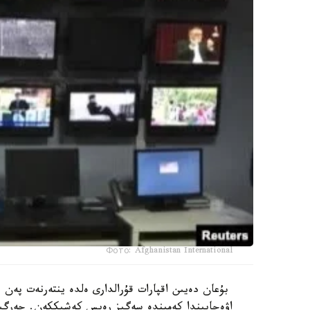
Фото: Afghanistan International
بۇعان دەيىن اقپارات قۇرالدارى ەلدە ينتەرنەت پەن ب
اۋەجايىندا كەمىندە سەگىز رەيس كەشىككەن. جەرگىلى