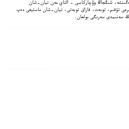
رەگىنشە، شىڭجاڭ وۆچاركاسى - التاي مەن تيان-شان
بايىرعى تۇقىم، توبەت، قازاق توبەتى، تيان-شان ماستيفى دەپ
دىڭ سەنىمدى سەرىگى بولعان.
نە قاۋىپ ءتوندىردى