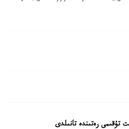
ت تۇقىمى رەتىندە تانىلدى