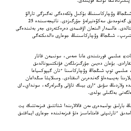
پىكىرتالاسقا نۇكتە قويىلدى.
 شىڭجاڭ وۆچاركاسىنىڭ بۇكىل ولكەدەگى نەگىزگى تارالۋ
ايماقتارىن ارالاپ، 109 داراباسقا جوعارى ساپالى تولىق گەنومدىق سەكۆەنيرلەۋ جۇرگىزدى. ناتيجەسىندە 25
قتالدى. عالىمدار الىنعان اۋقىمدى دەرەكتەردى جەر بەتىندەگى
لىستىرىپ، شىڭجاڭ وۆچاركاسىنىڭ جوعارى دالدىكتەگى
ات» عىلىمي قورىتىندى عانا ەمەس، سونىمەن قاتار
اتقارادى. بۇعان دەيىن جۇرگىزىلگەن فۋنكتسيونالدىق
، عىلىمي توپ شىڭجاڭ وۆچاركاسىنا ءتان گيپوكسياعا
ارىنا بەيىمدەلۋ گەندەرىن انىقتادى. وسىلايشا مىڭداعان
ندە ولاردىڭ سۋىق ءارى بيىك تاۋلى وڭىرلەرگە، سونداي-اق
لگەنى بەلگىلى بولدى.
بارلىق بولىمدەرى مەن قالالارىندا شتاتتىق قىزمەتتىك يت
امدىق ءتارتىپتى قامتاماسىز ەتۋ قىزمەتىندە جوعارى ايماقتىق