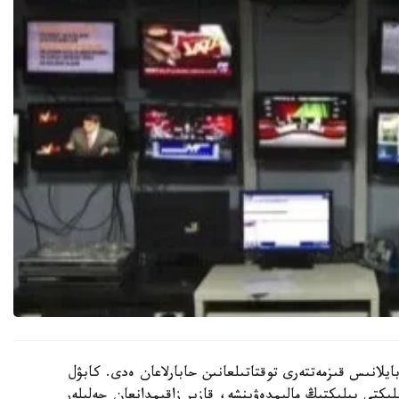
ايلانىس قىزمەتتەرى توقتاتىلعانىن حابارلاعان ەدى. كابۋل
كتى بيلىكتىڭ مالىمدەۋىنشە، قازىر زاقىمدانعان جەلىلەر