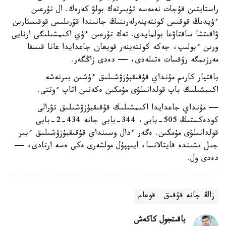
راستايتىن قۇجات نەمەسە تۇبىرتەك بولۋ كەرەك. ال تۇرعىن
ءۇيدىڭ قوقىس كونتەينەرلەرىنىڭ جانىندا قۇرىلىس قوقىستارىن
ۋاقىتشا ساقتاۋعا بولمايدى. تەك تۇرعىن ءۇي اكىمشىلىگى ارنايى
ورىن ءبولىپ، جەكە كونتەينەر قويعان جاعدايدا عانا قىسقا
مەرزىمگە رۇقسات ەتىلەدى، — دەدى زاڭگەر.
باقتيار كارىم مۇنداي قۇقىقبۇزۋشىلىق ءۇشىن بىرنەشە
اكىمشىلىك باپ قولدانىلۋى مۇمكىن ەكەنىن اتاپ ءوتتى.
— مۇنداي جاعدايدا اكىمشىلىك قۇقىقبۇزۋشىلىق تۋرالى
كودەكستىڭ 505-بابى، 344-بابى جانە 434-2-بابى
قولدانىلۋى مۇمكىن. ەگەر ءدال وسىنداي قۇقىقبۇزۋشىلىق ءبىر
جىل ىشىندە قايتالانسا، ايىپپۇل مولشەرى ەكى ەسە ارتادى، —
دەدى ول.
زاڭ جانە قۇقىق
قوعام
باقىتجول كاكەش