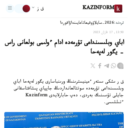
KAZINFORM
ق ز
ترەند:
2026-سايلاۋ
وقيعا
تاعايىنداۋ
اقوردا
13:50, 17 قازان 2023
اباي وبلىسىنداعى تۇرمەدە ادام ءولىمى بولعانى راس
- يگور لەپەحا
ق ر ىشكى ىستەر ءمينيسترىنىڭ ورىنباسارى يگور لەپەحا اباي
وبلىسىنداعى تۇرمەدە سوتتالعانداردىڭ جاپپاي پىشاقتاسقانى
جايلى تۇسىنىك بەردى، دەپ حابارلايدى Kazinform
ءتىلشىسى.