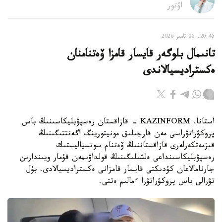
اۆتور
20:45, 06 تامىز 2026
تانىمال بلوگەر قايسار قامزا ۆەتنامنان
ەكستراديسيالاندى
استانا. KAZINFORM - قازاقستان رەسپۋبليكاسىنىڭ باس
پروكۋراتۋراسى مەن قارجىلىق مونيتورينگ اگەنتتىگىنىڭ
قىزمەتكەرلەرى قازاقستاننىڭ ۆەتنام سوتسياليستىك
رەسپۋبليكاسىنداعى ەلشىلىگىنىڭ قولداۋىمەن قۇمار ويىندارىن
جارنامالاعان كۇدىكتى قايسار قامزانى ەكستراديسيالادى. بۇل
تۋرالى باس پروكۋراتۋرا ءمالىم ەتتى.