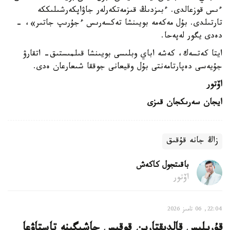
ءىس قوزعالدى. ءبىزدىڭ قىزمەتكەرلەر جاۋاپكەرشىلىككە
تارتىلدى. بۇل مەكەمە بويىنشا تەكسەرىس ءجۇرىپ جاتىر»، -
دەدى يگور لەپەحا.
ايتا كەتسەك، كەشە اباي وبلىسى بويىنشا قىلمىستىق- اتقارۋ
جۇيەسى دەپارتامەنتى بۇل وقيعانى جوققا شىعارعان ەدى.
اۆتور
ايجان سەرىكجان قىزى
زاڭ جانە قۇقىق
باقىتجول كاكەش
اۆتور
22:04, 06 تامىز 2026
قۇرىلىس قالدىقتارىن قوقىس جاشىگىنە تاستاۋعا