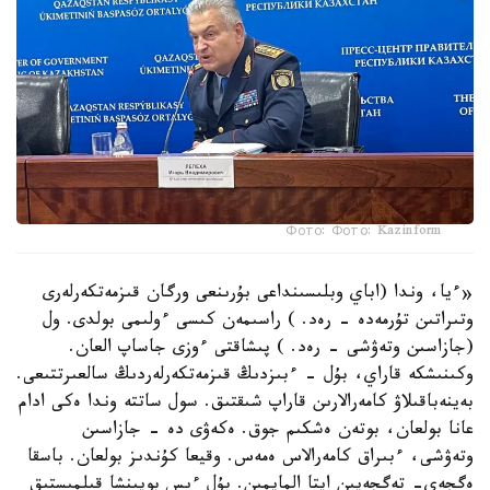
Фото: Фото: Kazinform
«ءيا، وندا (اباي وبلىسىنداعى بۇرىنعى ورگان قىزمەتكەرلەرى
وتىراتىن تۇرمەدە - رەد. ) راسىمەن كىسى ءولىمى بولدى. ول
(جازاسىن وتەۋشى - رەد. ) پىشاقتى ءوزى جاساپ العان.
وكىنىشكە قاراي، بۇل - ءبىزدىڭ قىزمەتكەرلەردىڭ سالعىرتتىعى.
بەينەباقىلاۋ كامەرالارىن قاراپ شىقتىق. سول ساتتە وندا ەكى ادام
عانا بولعان، بوتەن ەشكىم جوق. ەكەۋى دە - جازاسىن
وتەۋشى، ءبىراق كامەرالاس ەمەس. وقيعا كۇندىز بولعان. باسقا
ەگجەي- تەگجەيىن ايتا المايمىن. بۇل ءىس بويىنشا قىلمىستىق