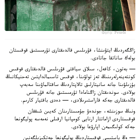
Фото: Pexels
زاڭگەردىڭ ايتۋىنشا، قۇرىلىس قالدىقتارى تۇرمىستىق قوقىستان
بولەك ساناتقا جاتادى.
— بەتون، كافەل، سىلاق سياقتى قۇرىلىس قالدىقتارى قوقىس
كونتەينەرلەرىنىڭ تەز تولۋىنا، قوقىس تاسىمالدايتىن تەحنيكانىڭ
بۇزىلۋىنا جانە سانيتارلىق تالاپتاردىڭ ساقتالماۋىنا سەبەپ
بولادى. سوندىقتان زاڭنامادا تۇرمىستىق جانە قۇرىلىس
قالدىقتارى جەكە قاراستىرىلادى، — دەدى باقتيار كارىم.
ونىڭ سوزىنشە، جوندەۋ جۇمىستارىنان كەيىن شىققان
قوقىستاردى ازاماتتار ارنايى كومپانيا ارقىلى نەمەسە پوليگونعا
جەكە كولىگىمەن اپارۋعا بولادى.
— ەڭ باستىسى قوقىستاردىڭ پوليگونعا جەتكىزىلگەنىن