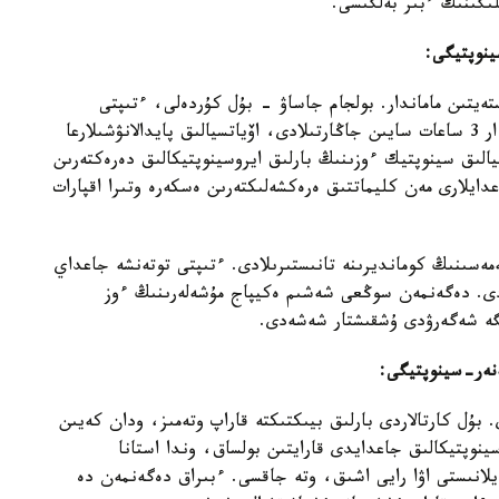
ىگىنىڭ ءبىر بەلگىسى.
ينوپتيگى:
ەيتىن ماماندار. بولجام جاساۋ - بۇل كۇردەلى، ءتىپتى
شىعارماشىلىق پروتسەسس. اۋەايلاق بويىنشا بولجام ءار 3 ساعات سايىن جاڭارتىلادى، اۆياتسيالىق پايدالانۋشىلارعا
رىلەدى. اۆياتسيالىق سينوپتيك ءوزىنىڭ بارلىق ايروسينوپتيكالىق دەرەكتەرىن
دايلارى مەن كليماتتىق ەرەكشەلىكتەرىن ەسكەرە وتىرا اقپارات
مەسىنىڭ كومانديرىنە تانىستىرىلادى. ءتىپتى توتەنشە جاعداي
ەدى. دەگەنمەن سوڭعى شەشىم ەكيپاج مۇشەلەرىنىڭ ءوز
ىنگە شەگەرۋدى ۇشقىشتار شەشەدى.
ەنەر-سينوپتيگى:
. بۇل كارتالاردى بارلىق بيىكتىكتە قاراپ وتەمىز، ودان كەيىن
سينوپتيكالىق جاعدايدى قارايتىن بولساق، وندا استانا
يلانىستى اۋا رايى اشىق، وتە جاقسى. ءبىراق دەگەنمەن دە