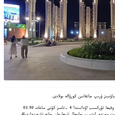
اۋسىز ۇرىپ جاتقانىن كورۋگە بولادى.
الماتى قالاسى پوليتسيا دەپارتامەنتىنىڭ مالىمەتىنشە، وقيعا تۇركسىب اۋدانىندا 4 -تامىز كۇنى ساعات 03:50
گە كەلىپ، بىلاپىت سوزدەر ايتىپ، جانجال شىعارعان جانە تۇرعىنداردىڭ