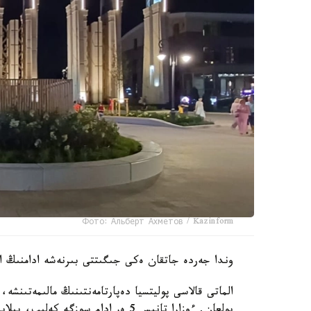
Фото: Альберт Ахметов / Kazinform
وندا جەردە جاتقان ەكى جىگىتتى بىرنەشە ادامنىڭ اي
بولعان. ءوزارا تانىس 5 ەر ادام سوز