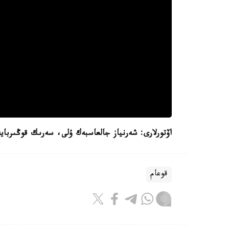
اۆتورلارى: شەرنياز جالعاسبەك ۇلى، سەرىك قوڭىربايە
قوعام