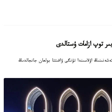
ىر توپ ازامات ۇستالدى
تۇرعىن ءۇي كەشەنىنىڭ اۋلاسىندا تۇنگى ۋاقىتتا بولعان جانجالدىڭ