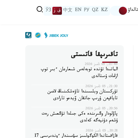
الداۋ
KZ
QZ
РУ
EN
中文
ق ز
ЎЗ
تاقىرىپقا قاتىستى
21:46, 05 تامىز 2026
الماتىدا تۇندە توبەلەس شىعارعان ءبىر توپ
ازامات ۇستالدى
21:30, 05 تامىز 2026
تۇركىستان وبلىسىندا تاۋەشكىنىڭ لاعىن
تاياقپەن ۇرىپ جاتقان ۆيدەو تارادى
20:56, 05 تامىز 2026
پاۆلودار وڭىرىندە ەكى جىلدا تۇڭعىش رەت
ۇشەم دۇنيەگە كەلدى
20:28, 05 تامىز 2026
قازاقستاندا الكوگولسىز سۋسىندار ءوندىرىسى 17