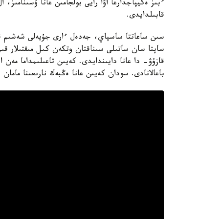
ءبىز ەكيپاجدارعا اۋا رايى بولجامىن عانا ۇسىنامىز،
قابىلدايدى.
سىن ساعاتتا ساسپاي، جەدەل ءارى جۇيەلى شەشىم قا
ساپتا سان ساتىلى سىناقتان وتكەن كىل مىقتىلار قىزم
قازۇۋ- دا عانا دايىندايدى. كەيىن تاعىلىمداما مەن
باعالانادى. سودان كەيىن عانا ەڭبەك نارىعىنا مامان 