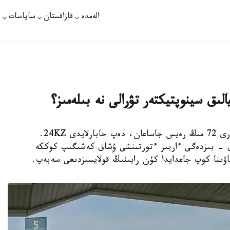
الەمدە
قازاقستان
ساياسات
ت
سيالىق سينوپتيكتەر تۋرالى نە بىلەمىز؟
استانا. قازاقپارات- بىلتىر وتاندىق اۋە كومپانيالارى 72 مىڭ رەيس جاساعان، دەپ حابارلايدى 24KZ.
ن. بۇل - بىزدەگى ءاربىر ءتورتىنشى ۇشاق كەشىگىپ كوككە
ۋىنا كوپ جاعدايدا كۇن رايىنىڭ قولايسىزدىعى سەبەپ.