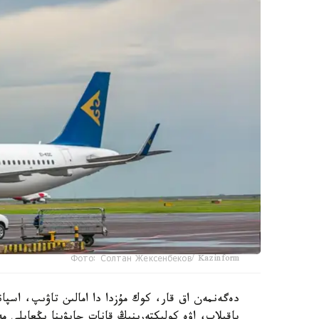
Фото: Солтан Жексенбеков/ Kazinform
دەگەنمەن اق قار، كوك مۇزدا دا امالىن تاۋىپ، اسپاند
باقىلاپ، اۋە كولىكتەرىنىڭ قانات جايۋىنا ىڭعايلى 