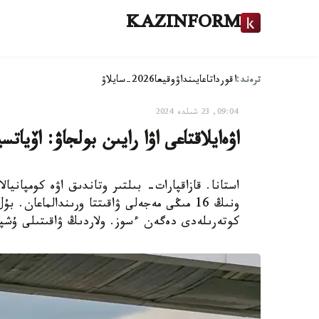
KAZINFORM
ترەند:
اقوردا
تاعايىنداۋ
وقيعا
2026-سايلاۋ
09:04, 23 شىلدە 2024
اۋەايلاقتاعى اۋا رايىن بولجاۋ: اۆيات
ونىڭ 16 مىڭى مەجەلى ۋاقىتتا ورىندالماعا
كوتەرىلەدى دەگەن ءسوز. ولاردىڭ ۋاقىتىلى ۇشپا