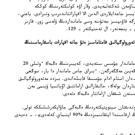
اۋمەن شەكتەلمەيدى. ولار اۋە كولىكتەرىنىڭ كوككە
سىز جاعدايلاردى الدىن الا اقپاراتتاندىرىپ وتىرادى. ياعني،
 قاۋىپسىز جەتۋىنە وسى مامانداردىڭ ۇلەسى زور. قازىر
ەورولوگيالىق قامتاماسىز ەتۋ جانە اقپارات باسقارماسىنىڭ
- مەتەورولوگيالىق قىزمەتتە ەڭبەك تاجىريبەسى مول ماماندار جۇمىس ىستەيدى، كەيبىرىنىڭ ەڭبەك ءوتىلى 20
ەيىن مەڭگەرگەن. ءبىراق جاس ماماندار دا بار، سوڭعى
رنەشە جىلدا اۆياتسيالىق مەتەورولوگ قىزمەتىنە 30-دان استام ادام جۇمىسقا قابىلداندى. بىزدە مەتەورولوگيالىق
ردان بولەك، حالىقارالىق ازاماتتىق اۆياتسيا ۇيىمى مەن
ىنەن شىققان ازاماتتار ەڭبەك ەتەدى.
وندىقتان سينوپتيكتەردىڭ ەڭبەگى جاۋاپكەرشىلىككە تولى.
«دەگەنمەن جوعارى دالدىكتى زاماناۋي قۇرىلعىلاردىڭ ارقاسىندا ايتقانىمىزدىڭ %90 اينىماي كەلەدى»، - دەيدى