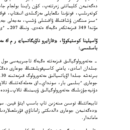
دەگەنمەن كليماتتى زەرتتەپ، كۇن رايىنا بولجام جاس
كوتەرىلىپ، قونۋىنا ىڭعايلى مەزگىلدى انىقتاپ، قولاي
ءسىز مىنگەن ۇشاقتىڭ ۋاقىتىلى ۇشىپ، مەجەلى جەرگە
مۇندا 349 قىزمەتكەر ەڭبەك ەتەدى. ونىڭ 207- ءى - ينجەنەر، ال تەحنيكتەر - 129.
ۆاسيلينا كوستيكوۆا، «قازايرو ناۆيگاتسيا» ر م ك مەت
باسشىسى:
جىلدان اسادى، ياعني كاسىپقويلىقتىڭ جوعارى دەڭگ
بى
جوعارى ءبىلىمى بار، سونداي-اق مەملەكەتتىك تالاپتا
دۇنيەجۇزىلىك مەتەورولوگيالىق ۇيىمنىڭ تالاپ-ۇددەس
تابيعاتتىڭ توسىن مىنەزىن تاپ باسىپ ايتۋ قيىن. س
ماماندار.