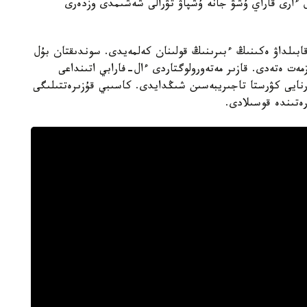
 ال ءارى قاراي ۇشۋ جانە ۇشپاۋ تۋرالى شەشىمدى وزدەرى
بىلداۋ ەكىنىڭ ءبىرىنىڭ قولىنان كەلمەيدى. سوندىقتان بۇل
ەت ەتەدى. قازىر مەتەورولوگتاردى ءال-فارابي اتىنداعى
 ارنايى كۋرستا تاجىريبەسىن شىڭدايدى. كاسىبي قۇزىرەتتىلىگى
رەتىندە قوسىلادى.