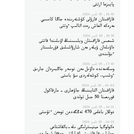
پايىزعا ارتتى
18:45, 05 تامىز 2026
قازاقستان قارۋلى كۇشتەرىندە جاڭا كاسىبي
مەرەكە العاش رەت اتالىپ ءوتتى
18:30, 05 تامىز 2026
شىعىس قازاقستان وبلىسىنىڭ اۋىلىندا قاتتى
داۋىلدان ۇيلەر مەن شارۋاشىلىق قۇرىلىستار
ءبۇلىندى
17:45, 05 تامىز 2026
وسكەمەندە داۋىل مەن نوسەر جاڭبىردان جارىق
ءوشىپ، كوشەلەردى سۋ باستى
16:44, 05 تامىز 2026
قازاقستان التايىنىڭ جاۋھارى - مارقاكول
قورىعىنا 50 جىل تولدى
16:31, 05 تامىز 2026
دوللار باعامى 470 تەڭگەدەن تومەن ءتۇستى
16:10, 05 تامىز 2026
ەكولوگيا مينيسترلىگى ىلە-بالقاشتاعى