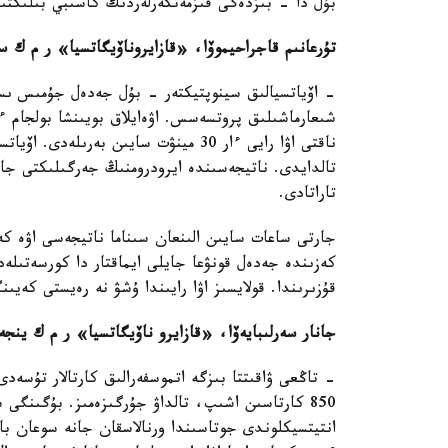
بۇل دا - بىزدەگى قىزمەتكەرلەردىڭ كاسىبي بىلىكتىل
تۇرعانىم قاجراحيموۆا، «قازايروناۆيگاتسيا» ر م ك س
- اۆياتسيالىق سينوپتيكتەر - بۇل جەدەل جۇمىس ىست
ناقتى اۋا رايى ءار 30 مينۋت سايىن بە
تالدايدى. ناتيجەسىندە ايرودرومنىڭ جەرگىلىكتى جاع
تاراتادى.
جارتى ساعات سايىن الىنعان سىناما ناتيجەسى اۋە كە
كەزىندە جەدەل قونۋعا جايلى ايماقتار دا كورسەتىل
قۇزىرىندا. قولايسىز اۋا رايىندا ۇشۋ نە رەيستى كەي
جانار سەرلىبايەۆا، «قازايرو ناۆيگاتسيا» ر م ك ينج
- تاڭعى ۋاقىتتا بىزگە اتموسفەرالىق كارتالار تۇسەدى
850 كارتاسىن اشىپ، تالداۋ جۇرگىزەمىز. بۇگىنگى 
انتيتسيكلوندى جوتاسىندا ورنالاسقان جانە سوعان با