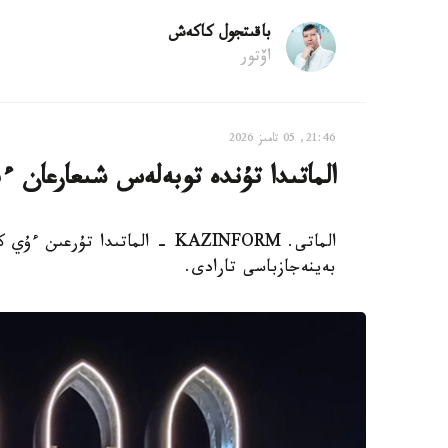
باقىتجول كاكەش
اۆتور
21:46, 05 تامىز 2026
الماتىدا تۇندە توبەلەس شىعارعان ءب
الماتى. KAZINFORM - الماتىدا 
بەينەجازباسى تارادى.