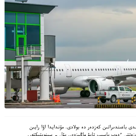
ى باعىندىراتىن كەزدەر دە بولادى. مۇندايدا اۋا رايىن
مەزەتتى ءدوپ باسىپ تابۋ ماڭىزدى. بۇل - سينوپتيكتەر.