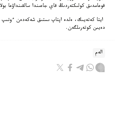
قوعامدىق كولىكتەردىڭ قاي جاعىندا سالقىنداۋعا بولا
دەيىن كوتەرىلگەن.
الەم
باقىتجول كاكەش
اۆتور
21:43, 06 تامىز 2026