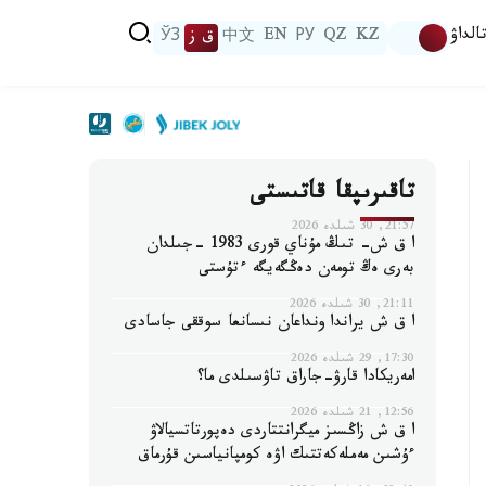
الداۋ
KZ
QZ
РУ
EN
中文
ق ز
ЎЗ
تاقىرىپقا قاتىستى
21:57, 30 شىلدە 2026
ا ق ش- تىڭ مۇناي قورى 1983 -جىلدان
بەرى ەڭ تومەن دەڭگەيگە ءتۇستى
21:11, 30 شىلدە 2026
ا ق ش يراندا ونداعان نىسانعا سوققى جاسادى
17:30, 29 شىلدە 2026
امەريكادا قارۋ-جاراق تاۋسىلدى ما؟
12:56, 21 شىلدە 2026
ا ق ش زاڭسىز ميگرانتتاردى دەپورتاتسيالاۋ
ءۇشىن مەملەكەتتىك اۋە كومپانياسىن قۇرماق