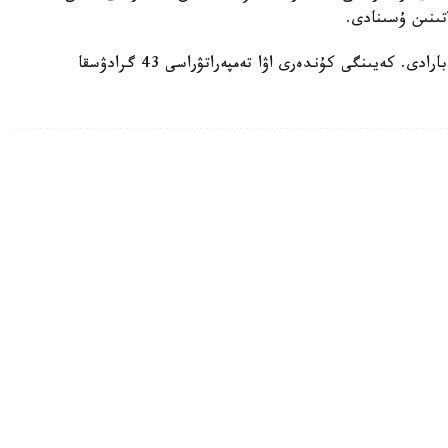
تىنىن ۇسىنادى.
ايتا كەتەيىك، ەلدە اپتاپ ىستىق شەكەدەن ءوتىپ بارادى. كەيىنگى كۇندەرى اۋا تەمپەراتۋراسى 43 گرادۋسقا