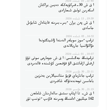
22:40, 16 شىلدە 2026
ا ق ش 30-قىركۇيەككە دەيىن يراكتان
اسكەرىن تولىق شىعارادى
19:59, 13 شىلدە 2026
ا ق ش پەن يران ءبىر-بىرىنە قايتادان شابۋىل
جاسادى
16:53, 05 شىلدە 2026
ترامپ ءسوز سويلەر الدىندا ۆاشينگتوندا
ەۆاكۋاتسيا جاريالاندى
10:07, 01 شىلدە 2026
ترامپتىڭ جەڭىلىسى: ا ق ش جوعارعى سوتى تۋۋ
ارقىلى ازاماتتىق الۋ قۇقىعىن كۇشىندە قالدىردى
22:11, 30 ماۋسىم 2026
ترامپ جانارماي قۇيۋ ستانسيالارىن بەنزين
باعاسىن تومەندەتۋگە شاقىردى
21:15, 30 ماۋسىم 2026
ا ق ش- تا اپتاپ ىستىق سالدارىنان شامامەن
162 ميلليون ادامنىڭ ومىرىنە قاۋىپ ءتونىپ تۇر