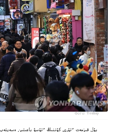
Фото: Yonhap
بۇل قىزمەت ءتۇرى كۇننىڭ ءتۇسۋ باعىتىن ەسەپتەپ،