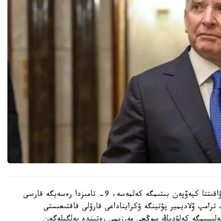
سونداي-اق اق ءۇي باسشىسى كرەمل بەلگىلەنگەن ۋاقىتتا كيەۆپەن بىتىمگە كەلمەسە، 9- تامىزدا رەسەيگە قارسى
ترامپ ۆلاديمير پۋتينگە ۋكرايناداعى قارۋلى قاقتىعىستى
ۋاقىت بەردى. ياعني 8-تامىزدى كەلىسىمگە كەلۋدىڭ سوڭعى مەرزىمى رەتىندە بەلگىلەگەن