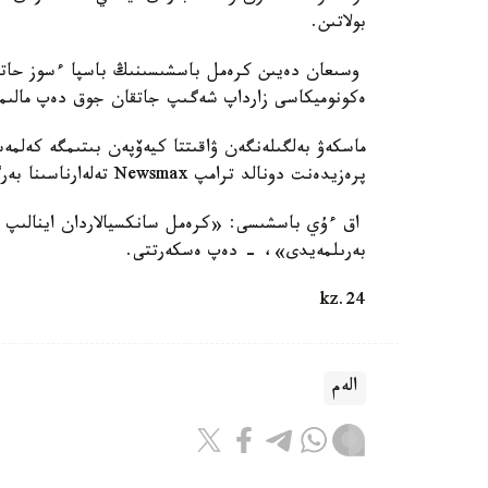
بولاتىن.
وسىعان دەيىن كرەمل باسشىسىنىڭ باسپا ءسوز حاتش
ەكونوميكاسى زارداپ شەگىپ جاتقان جوق دەپ مالى
ماسكەۋ بەلگىلەنگەن ۋاقىتتا كيەۆپەن بىتىمگە كەلم
پرەزيدەنت دونالد ترامپ Newsmax تەلەارناسىنا بەرگەن سۇحباتىندا مالىمدەدى.
اق ءۇي باسشىسى: «كرەمل سانكسيالاردان اينالىپ ء
بەرىلمەيدى»، - دەپ ەسكەرتتى.
24.kz
الەم