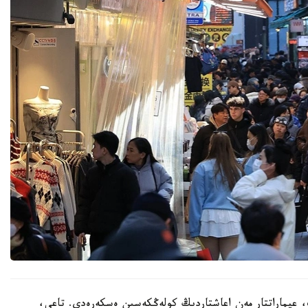
 عيماراتتار مەن اعاشتاردىڭ كولەڭكەسىن ەسكەرەدى. تاعى،