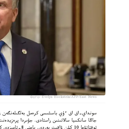
Фото: Evelyn Hockstein/AFP/East News
جاڭا سانكسيا سالاتىنىن راستادى. جۋىردا پرەزيدەنت 
توقتاتۋعا 10 كۇن 