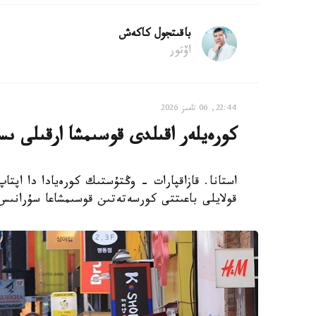
باقىتجول كاكەش
اۆتور
22:44, 06 تامىز 2026
كورەيلەر اقىلدى قوسىمشا ارقىلى ىس
استانا. قازاقپارات - وڭتۇستىك كورەيادا دا اپتا
قولايلى باعىتتى كورسەتەتىن قوسىمشاعا سۇرانىس