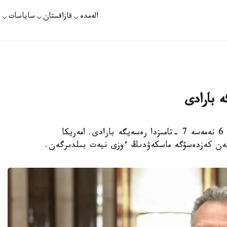
الەمدە
قازاقستان
ساياسات
ت
 بارادى
استانا. قازاقپارات - ا ق ش- تىڭ ارنايى وكىلى 6 نەمەسە 7 -تامىزدا رەسەيگە بارادى. امەريكا
فپەن كەزدەسۋگە ماسكەۋدىڭ ءوزى نيەت بىلدىرگەن.