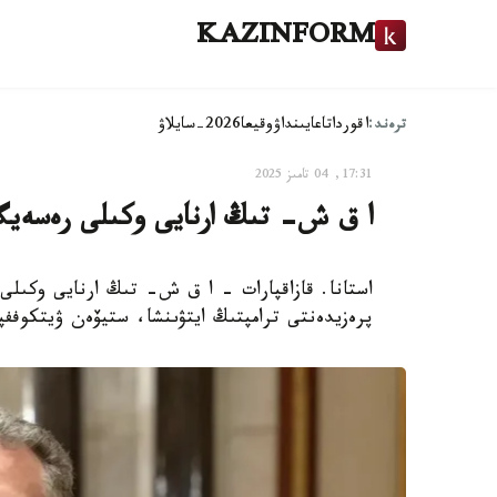
KAZINFORM
ترەند:
اقوردا
تاعايىنداۋ
وقيعا
2026-سايلاۋ
17:31, 04 تامىز 2025
ا ق ش- تىڭ ارنايى وكىلى رەسەيگە
پرەزيدەنتى ترامپتىڭ ايتۋىنشا، ستيۆەن ۋيتكوف