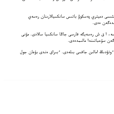
ىسى دميتري پەسكوۆ باتىس سانكسيالارىنان رەسەي
مدەگەن ەدى.
ەسە، ا ق ش رەسەيگە قارسى جاڭا سانكسيا سالادى. مۇنى
وتۋدىڭ امالىن جاقسى بىلەدى. ءبىراق ەندى بۇعان جول