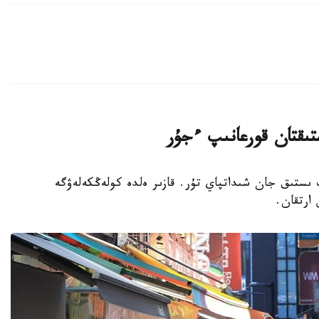
تىقتان قورعانىپ ءجۇر
پ ىستىق جان شىداتپاي تۇر. قازىر ەلدە كولەڭكەلەۋگە
 ارتقان.