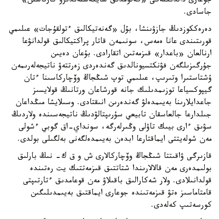
جوعارى دالدىكتەگى «گەنومدىق سايكەستەندىرۋ كارتاسىن»
جاسادى.
دەرەككوزدىڭ جازۋىنشا، بۇل «گەنەتيكالىق ءتولقۇجات» عىلىمي
قورىتىندى عانا ەمەس، سونىمەن قاتار پراكتيكالىق قولدانۋعا
ارنالعان «باعدار» قىزمەتىن اتقارادى. بۇعان دەيىن
جۇرگىزىلگەن فۋنكتسيونالدىق گەندەردى زەرتتەۋ ناتيجەلەرىمەن
ۇشتاستىرا وتىرىپ، عىلىمي توپ شىڭجاڭ وۆچاركاسىنا ءتان
گيپوكسياعا توزىمدىلىك جانە قورشاعان ورتانىڭ قولايسىز
جاعدايلارىنا بەيىمدەلۋ گەندەرىن انىقتادى. وسىلايشا مىڭداعان
جىلدارعا جالعاسقان تابيعي سۇرىپتالۋدىڭ ناتيجەسىندە ولاردىڭ
سۋىق ءارى بيىك تاۋلى وڭىرلەرگە، سونداي-اق گوبي ءشولى
مەن شولەيتتى ايماقتارعا ابدەن بەيىمدەلگەنى بەلگىلى بولدى.
قازىرگى ۋاقىتتا شىڭجاڭ وۆچاركالارى ش و ق ك- نىڭ بارلىق
بولىمدەرى مەن قالالارىندا شتاتتىق قىزمەتتىك يت رەتىندە
قولدانىلادى. ولار شەكارالىق باقىلاۋ مەن قوعامدىق ءتارتىپتى
قامتاماسىز ەتۋ قىزمەتىندە جوعارى ايماقتىق بەيىمدىلىگىن
كورسەتىپ كەلەدى.