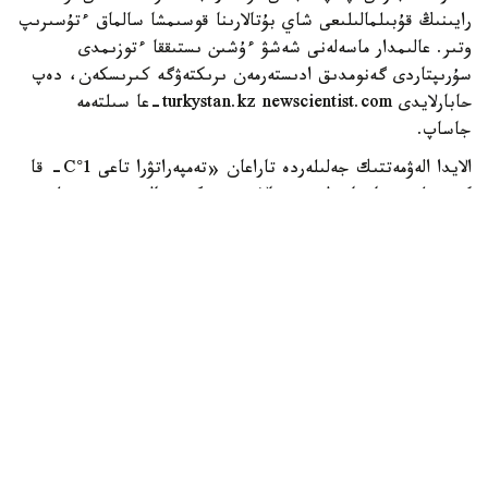
رايىنىڭ قۇبىلمالىلىعى شاي بۇتالارىنا قوسىمشا سالماق ءتۇسىرىپ
وتىر. عالىمدار ماسەلەنى شەشۋ ءۇشىن ىستىققا ءتوزىمدى
سۇرىپتاردى گەنومدىق ادىستەرمەن ىرىكتەۋگە كىرىسكەن، دەپ
حابارلايدى turkystan.kz newscientist.com-عا سىلتەمە
جاساپ.
الايدا الەۋمەتتىك جەلىلەردە تاراعان «تەمپەراتۋرا تاعى 1°C- قا
كوتەرىلسە، ماتچا مۇلدە جوعالادى» دەگەن مالىمدەمەنى عىلىمي
تۇرعىدان دالەلدەنگەن بولجام دەۋگە بولمايدى. قازىرگى
زەرتتەۋلەر كليماتتىڭ جىلىنۋى ءونىم كولەمىن ازايتىپ، جوعارى
ساپالى ماتچانىڭ ءدامىن وزگەرتۋى مۇمكىن ەكەنىن كورسەتەدى.
ءبىراق ناقتى ءبىر گرادۋسقا بايلانعان جويىلۋ شەگى انىقتالعان
جوق.
ماتچا كادىمگى كەپتىرىلگەن شاي جاپىراعىنان ەمەس، تەنچا
دەپ اتالاتىن ارنايى شيكىزاتتان دايىندالادى. ەگىن جيناۋعا
بىرنەشە اپتا قالعاندا شاي بۇتالارى كۇن ساۋلەسىنەن
كولەڭكەلەنەدى. بۇل جاپىراقتاعى حلوروفيلل مەن بوس
امينقىشقىلدارىنىڭ، سونىڭ ىشىندە تەانيننىڭ كوبىرەك جينالۋىنا