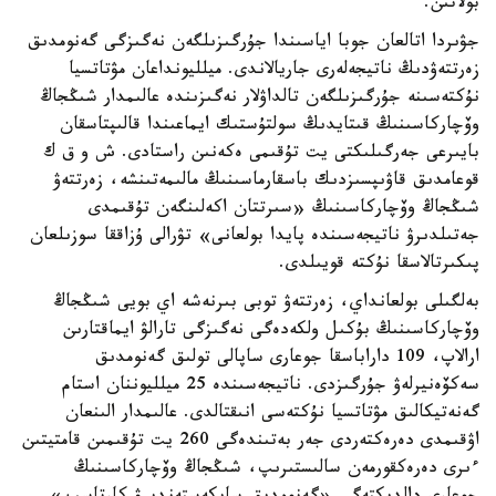
بولاتىن.
جۋىردا اتالعان جوبا اياسىندا جۇرگىزىلگەن نەگىزگى گەنومدىق
زەرتتەۋدىڭ ناتيجەلەرى جاريالاندى. ميلليونداعان مۋتاتسيا
نۇكتەسىنە جۇرگىزىلگەن تالداۋلار نەگىزىندە عالىمدار شىڭجاڭ
وۆچاركاسىنىڭ قىتايدىڭ سولتۇستىك ايماعىندا قالىپتاسقان
بايىرعى جەرگىلىكتى يت تۇقىمى ەكەنىن راستادى. ش و ق ك
قوعامدىق قاۋىپسىزدىك باسقارماسىنىڭ مالىمەتىنشە، زەرتتەۋ
شىڭجاڭ وۆچاركاسىنىڭ «سىرتتان اكەلىنگەن تۇقىمدى
جەتىلدىرۋ ناتيجەسىندە پايدا بولعانى» تۋرالى ۇزاققا سوزىلعان
پىكىرتالاسقا نۇكتە قويىلدى.
بەلگىلى بولعانداي، زەرتتەۋ توبى بىرنەشە اي بويى شىڭجاڭ
وۆچاركاسىنىڭ بۇكىل ولكەدەگى نەگىزگى تارالۋ ايماقتارىن
ارالاپ، 109 داراباسقا جوعارى ساپالى تولىق گەنومدىق
سەكۆەنيرلەۋ جۇرگىزدى. ناتيجەسىندە 25 ميلليوننان استام
گەنەتيكالىق مۋتاتسيا نۇكتەسى انىقتالدى. عالىمدار الىنعان
اۋقىمدى دەرەكتەردى جەر بەتىندەگى 260 يت تۇقىمىن قامتيتىن
ءىرى دەرەكقورمەن سالىستىرىپ، شىڭجاڭ وۆچاركاسىنىڭ