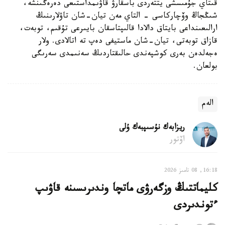
قىتاي جۇمىسشى يتتەردى باسقارۋ قاۋىمداستىعى دەرەگىنشە،
شىڭجاڭ وۆچاركاسى - التاي مەن تيان-شان تاۋلارىنىڭ
ارالىعىنداعى بايتاق دالادا قالىپتاسقان بايىرعى تۇقىم، توبەت،
قازاق توبەتى، تيان-شان ماستيفى دەپ تە اتالادى. ولار
ەجەلدەن بەرى كوشپەندى حالىقتاردىڭ سەنىمدى سەرىگى
بولعان.
الەم
ريزابەك نۇسىپبەك ۇلى
اۆتور
16:18, 08 تامىز 2026
كليماتتىڭ وزگەرۋى ماتچا وندىرىسىنە قاۋىپ
ءتوندىردى