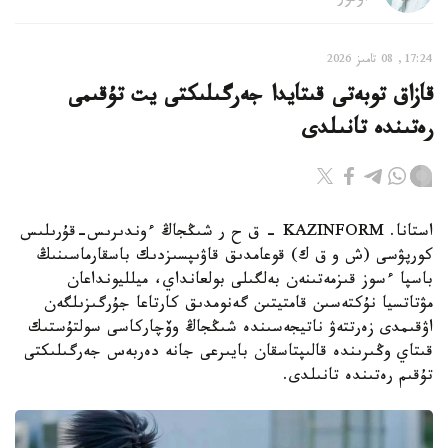
17:24, 08 تامىز 2026
قازاق توبەتى قىتايدا جەرگىلىكتى يت تۇقىمى
رەتىندە تانىلدى
استانا. KAZINFORM – ق ح ر شىڭجاڭ ءوندىرىس-قۇرىلىس
كورپۋسى (ش و ق ك) قوعامدىق قاۋىپسىزدىك باسقارماسىنىڭ
باسپا ءسوز قىزمەتىنەن بەلگىلى بولعانداي، ميلليونداعان
مۋتاتسيا نۇكتەسىن قامتيتىن گەنومدىق كارتاعا جۇرگىزىلگەن
اۋقىمدى زەرتتەۋ ناتيجەسىندە شىڭجاڭ وۆچاركاسى سولتۇستىك
قىتاي وڭىرىندە قالىپتاسقان بايىرعى جانە دەربەس جەرگىلىكتى
تۇقىم رەتىندە تانىلدى.