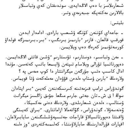
شىعارىلامىز با دەپ الاڭدايدى. سوندىقتان كەي وتباسىلار
بالالارىن مەكتەپكە جىبەرمەي وتىر.
بليتس:
- جاعداي كۇننەن كۇنگە ۋشىعىپ بارادى. ادامدار ابدەن
قورقىپ قالعان. قازىر ءبارىمىز بىرىگىپ، ءبىر-بىرىمىزگە قولداۋ
كورسەتۋىمىز كەرەك دەپ ويلايمىن.
- مەن وتباسىم، دوستارىم، تۋىستارىم ءۇشىن قاتتى الاڭدايمىن.
دەپورتاتسيا تۋرالى ويلاسام تىپتەن ۋايىمعا باتىپ كەتەمىن. مۇندا
ادال كاسىپ ەتىپ جۇرگەن ميگرانتتار دا كوپ ەمەس پە ؟
ولاردىڭ ءبارىن ۇستاپ ەلدەن قۋۋدان مەملەكەت ۇتا قويماس.
گوندۋراس ترامپ قىزمەتىنە كىرىسكەننەن كەيىن ءبىر اپتادان
سوڭ ا ق ش-تان جەتى جارىم مىڭعا جۋىق زاڭسىز ميگرانت
ۇستالىپ، ەلدەن شىعارىلدى. ولاردىڭ دەنى مەكسيكا،
ۆەنەسەۋلا، گوندۋراس، گۆاتەمالا ازاماتتارى. ءبىراق كەيىنگى
ۋاقىتتا دەپورتاتسيالاۋ قاراجات جەتىسپەۋشىلىگىنەن سايابىرلاعان.
اقپارات قۇرالدارىنىڭ حابارلاۋىنشا، كەلىمسەكتەردى ءوز ەلىنە