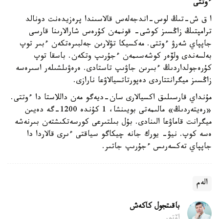
ءوتتى
ا ق ش-تىڭ لوس-اندجەلەس قالاسىندا پرەزيدەنت دونالد
ترامپتىڭ زاڭسىز كوشى- قونمەن كۇرەس شارالارىنا قارسى
جاپپاي شەرۋ ءوتتى. مەكسيكا تۋلارىن جەلبىرەتكەن ءبىر توپ
بەلسەندى ولۆەر كوشەسىمەن ءجۇرىپ وتكەن. باسقا توپ
كۇرەجولداردىڭ ءبىرىن جاۋىپ تاستادى. ەرەۋىلشىلەر اسىرەسە
زاڭسىز ميگرانتتاردى دەپورتاتسيالاۋعا نارازى.
مۇنداي قارسىلىق اكسيالارى سان-ديەگو مەن داللاستا دا ءوتتى.
«رەيتەردىڭ» مالىمەتى بويىنشا، 1 كۇندە 1200-گە دەيىن
ميگرانت قاماۋعا الىنادى. بۇل بىلتىرعى كورسەتكىشتەن بىرنەشە
ەسە كوپ. نيۋ- يورك جانە چيكاگو سياقتى ءىرى قالاردا دا
جاپپاي تەكسەرىس ءجۇرىپ جاتىر.
الەم
باقىتجول كاكەش
اۆتور