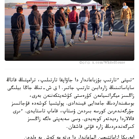
Фото: x.com/WhiteHouse
ءتىپتى ءتارتىپ بۇزباعاندار دا جاۋاپقا تارتىلىپ، ترامپتىڭ قاتاڭ
ساياساتىنىڭ زاردابىن تارتىپ جاتىر. ا ق ش-تىڭ جاڭا بيلىگى
زاڭسىز ميگراتسيامەن كۇرەستى كۇشەيتكەننەن بەرى،
بوسقىنداردىڭ جاعدايى قيىندادى. پوليتسيا كوشەدە قۇجاتسىز
جۇرگەندەرىن كورسە بىردەن ۇستاپ، قاماپ تاستايدى. ءىرى
قالالاردا رەيدتەر كوبەيدى. وسى سەبەپتى ەلگە زاڭسىز
كىرگەندەردىڭ زارە قۇتى قاشقان.
امەريكا ازاماتتىعىن الماعاندار دا ەرتە مە كەش پە ەلدەن