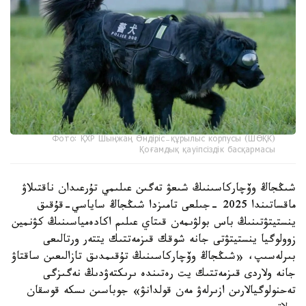
Фото: ҚХР Шыңжаң Өндіріс-құрылыс корпусы (ШӨҚК)
Қоғамдық қауіпсіздік басқармасы
شىڭجاڭ وۆچاركاسىنىڭ شىعۋ تەگىن عىلىمي تۇرعىدان ناقتىلاۋ
ماقساتىندا 2025 -جىلعى تامىزدا شىڭجاڭ ساياسي-قۇقىق
ينستيتۋتىنىڭ باس بولۋىمەن قىتاي عىلىم اكادەمياسىنىڭ كۋنمين
زوولوگيا ينستيتۋتى جانە شوقك قىزمەتتىك يتتەر ورتالىعى
بىرلەسىپ، «شىڭجاڭ وۆچاركاسىنىڭ تۇقىمدىق تازالىعىن ساقتاۋ
جانە ولاردى قىزمەتتىك يت رەتىندە ىرىكتەۋدىڭ نەگىزگى
تەحنولوگيالارىن ازىرلەۋ مەن قولدانۋ» جوباسىن ىسكە قوسقان