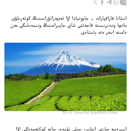
استانا.قازاقپارات - جاپونيادا اۋا تەمپەراتۋراسىنىڭ كوتەرىلۋى
ماتچا وندىرىسىنە قاجەتتى شاي جاپىراعىنىڭ ونىمدىلىگى مەن
دامىنە اسەر ەتە باستادى.
Фото: tawatchai prakobkit/Alamy
اسىرەسە جازعى اپتاپ، جىلى تۇندەر جانە كوكتەمدەگى اۋا