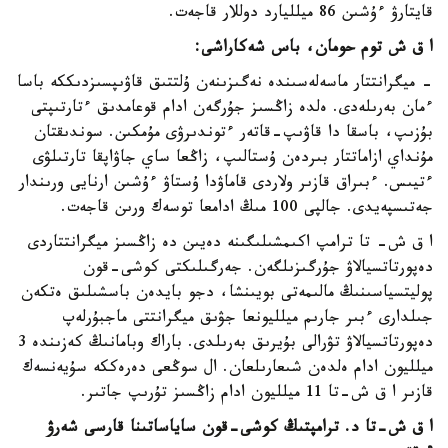
قايتارۋ ءۇشىن 86 ميلليارد دوللار قاجەت.
ا ق ش توم حومان، باس شەكاراشى:
- ميگرانتتار ماسەلەسىندە نەگىزىنەن ۇلتتىق قاۋىپسىزدىككە باسا
ءمان بەرىلەدى. ەلدە زاڭسىز جۇرگەن ادام قوعامدىق ءتارتىپتى
بۇزىپ، باسقا دا قاۋىپ-قاتەر ءتوندىرۋى مۇمكىن. سوندىقتان
مۇنداي ازاماتتار بىردەن ۇستالىپ، زاڭعا ساي جاۋاپقا تارتىلۋى
ءتيىس. ءبىراق قازىر ولاردى قاماۋدا ۇستاۋ ءۇشىن ارنايى ورىندار
جەتىسپەيدى. جالپى 100 مىڭ ادامعا توسەك ورىن قاجەت.
ا ق ش- تا ترامپ اكىمشىلىگىنە دەيىن دە زاڭسىز ميگرانتتاردى
دەپورتاتسيالاۋ جۇرگىزىلگەن. جەرگىلىكتى كوشى-قون
پوليتسياسىنىڭ مالىمەتى بويىنشا، دجو بايدەن باسشىلىق ەتكەن
جىلدارى ءبىر جارىم ميلليونعا جۋىق ميگرانتتى ماجبۇرلەپ
دەپورتاتسيالاۋ تۋرالى بۇيرىق بەرىلدى. باراك وبامانىڭ كەزىندە 3
ميلليون ادام ەلدەن شىعارىلعان. ال سوڭعى دەرەككە سۇيەنسەك
قازىر ا ق ش-تا 11 ميلليون ادام زاڭسىز تۇرىپ جاتىر.
ا ق ش-تا د. ترامپتىڭ كوشى-قون ساياساتىنا قارسى شەرۋ