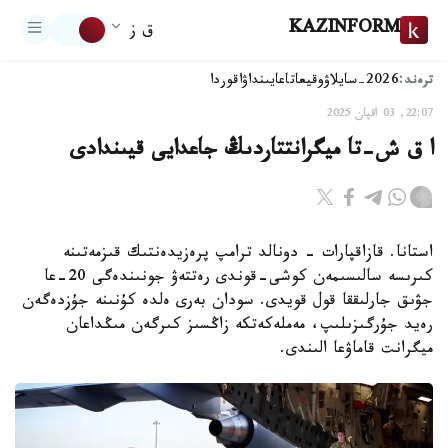
KAZINFORM
ق ز
ترەند:
2026-سايلاۋ
وقيعا
تاعايىنداۋ
اقوردا
22:07, 03 اقپان 2025
ا ق ش-تا ميگرانتتاردىڭ جاعدايى قيىندادى
استانا. قازاقپارات - دونالد ترامپ پرەزيدەنتىك قىزمەتىنە
كىرىسە سالىسىمەن كوشى-قوندى رەتتەۋ جونىندەگى 20-عا
جۋىق جارلىققا قول قويدى. سودان بەرى ەلدە كۇنىنە جۇزدەگەن
رەيد جۇرگىزىلىپ، مەملەكەتكە زاڭسىز كىرگەن مىڭداعان
ميگرانت قاماۋعا الىندى.