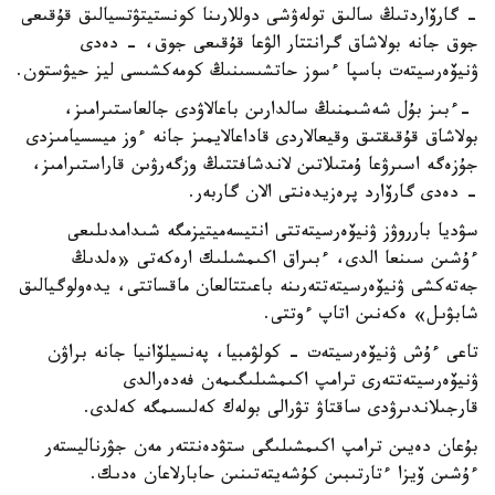
- گارۆاردتىڭ سالىق تولەۋشى دوللارىنا كونستيتۋتسيالىق قۇقىعى
جوق جانە بولاشاق گرانتتار الۋعا قۇقىعى جوق، - دەدى
ۋنيۆەرسيتەت باسپا ءسوز حاتشىسىنىڭ كومەكشىسى ليز حيۋستون.
-ءبىز بۇل شەشىمنىڭ سالدارىن باعالاۋدى جالعاستىرامىز،
بولاشاق قۇقىقتىق وقيعالاردى قاداعالايمىز جانە ءوز ميسسيامىزدى
جۇزەگە اسىرۋعا ۇمتىلاتىن لاندشافتتىڭ وزگەرۋىن قاراستىرامىز،
- دەدى گارۆارد پرەزيدەنتى الان گاربەر.
سۋديا بارروۋز ۋنيۆەرسيتەتتى انتيسەميتيزمگە شىدامدىلىعى
ءۇشىن سىنعا الدى، ءبىراق اكىمشىلىك ارەكەتى «ەلدىڭ
جەتەكشى ۋنيۆەرسيتەتتەرىنە باعىتتالعان ماقساتتى، يدەولوگيالىق
شابۋىل» ەكەنىن اتاپ ءوتتى.
تاعى ءۇش ۋنيۆەرسيتەت - كولۋمبيا، پەنسيلۆانيا جانە براۋن
ۋنيۆەرسيتەتتەرى ترامپ اكىمشىلىگىمەن فەدەرالدى
قارجىلاندىرۋدى ساقتاۋ تۋرالى بولەك كەلىسىمگە كەلدى.
بۇعان دەيىن ترامپ اكىمشىلىگى ستۋدەنتتەر مەن جۋرناليستەر
ءۇشىن ۆيزا ءتارتىبىن كۇشەيتەتىنىن حابارلاعان ەدىك.