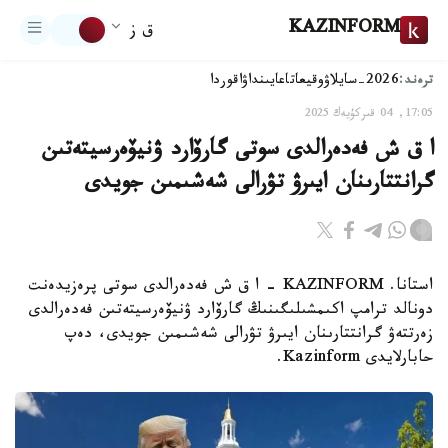
KAZINFORM
ق ز
ترەند:
2026-سايلاۋ
وقيعا
تاعايىنداۋ
اقوردا
17:05, 04 قىركۇيەك 2025
ا ق ش فەدەرالدى سوتى گارۆارد ۋنيۆەرسيتەتىن
گرانتتارىنان ايىرۋ تۋرالى شەشىمىن جويدى
استانا. KAZINFORM - ا ق ش فەدەرالدى سوتى پرەزيدەنت
دونالد ترامپ اكىمشىلىگىنىڭ گارۆارد ۋنيۆەرسيتەتىن فەدەرالدى
زەرتتەۋ گرانتتارىنان ايىرۋ تۋرالى شەشىمىن جويدى، دەپ
حابارلايدى Kazinform.