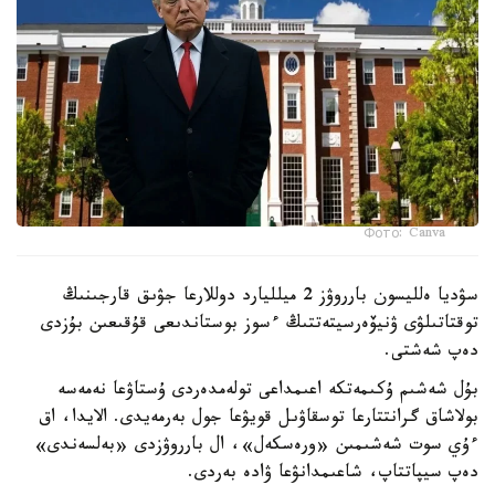
Фото: Canva
سۋديا ەلليسون بارروۋز 2 ميلليارد دوللارعا جۋىق قارجىنىڭ
توقتاتىلۋى ۋنيۆەرسيتەتتىڭ ءسوز بوستاندىعى قۇقىعىن بۇزدى
دەپ شەشتى.
بۇل شەشىم ۇكىمەتكە اعىمداعى تولەمدەردى ۇستاۋعا نەمەسە
بولاشاق گرانتتارعا توسقاۋىل قويۋعا جول بەرمەيدى. الايدا، اق
ءۇي سوت شەشىمىن «ورەسكەل»، ال بارروۋزدى «بەلسەندى»
دەپ سيپاتتاپ، شاعىمدانۋعا ۋادە بەردى.