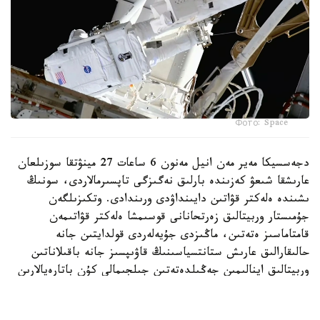
Фото: Space
دجەسسيكا مەير مەن انيل مەنون 6 ساعات 27 مينۋتقا سوزىلعان
عارىشقا شىعۋ كەزىندە بارلىق نەگىزگى تاپسىرمالاردى، سونىڭ
ىشىندە ەلەكتر قۋاتىن دايىنداۋدى ورىندادى. وتكىزىلگەن
جۇمىستار وربيتالىق زەرتحانانى قوسىمشا ەلەكتر قۋاتىمەن
قامتاماسىز ەتەتىن، ماڭىزدى جۇيەلەردى قولدايتىن جانە
حالىقارالىق عارىش ستانتسياسىنىڭ قاۋىپسىز جانە باقىلاناتىن
وربيتالىق اينالىمىن جەڭىلدەتەتىن جىلجىمالى كۇن باتارەيالارىن
ورناتۋعا نەگىز جاسايدى.
بۇل عارىش ستانتسياسىن قۇراستىرۋ، تەحنيكالىق قىزمەت