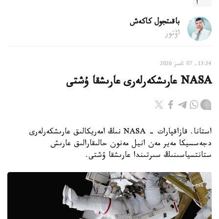
باقىتجول كاكەش
اۆتور
13:24, 07 تامىز 2026
NASA عارىشكەرلەرى عارىشقا ۇشتى
استانا. قازاقپارات - NASA نىڭ امەريكالىق عارىشكەرلەرى
دجەسسيكا مەير مەن انيل مەنون حالىقارالىق عارىش
ستانتسياسىنىڭ سىرتىندا عارىشقا ۇشتى.