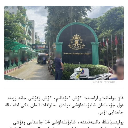
Фото: ข่าวสด
قازا بولعاندار اراسىندا ءۇش ءمۇعالىم، ءۇش وقۋشى جانە وزىنە
قول جۇمساعان شابۋىلداۋشى بولدى. جاراقات العان ەكى ادامنىڭ
جاعدايى اۋىر.
پوليتسيانىڭ مالىمەتىنشە، شابۋىلداۋشى 14 جاستاعى وقۋشى