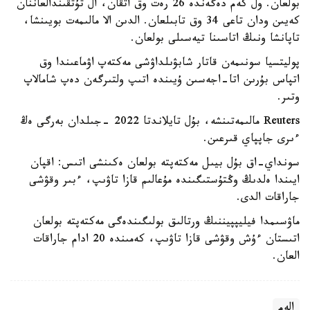
بولعان. ول كەم دەگەندە 26 رەت وق اتقان، ال تۇتقىندالعاننان
كەيىن ودان تاعى 34 وق تابىلعان. الدىن الا مالىمەت بويىنشا،
تاپانشا ونىڭ اتاسىنا تيەسىلى بولعان.
پوليتسيا سونىمەن قاتار شابۋىلداۋشى مەكتەپ اۋماعىندا وق
اتپاس بۇرىن اتا-اجەسىن ۇيىندە اتىپ ولتىرگەن دەپ شامالاپ
وتىر.
Reuters مالىمەتىنشە، بۇل تايلاندتا 2022 -جىلدان بەرگى ەڭ
ءىرى جاپپاي قىرعىن.
سونداي-اق بۇل بيىل مەكتەپتە بولعان ەكىنشى اتىس: اقپان
ايىندا ەلدىڭ وڭتۇستىگىندە مۇعالىم قازا تاۋىپ، ءبىر وقۋشى
جاراقات الدى.
ماۋسىمدا فيليپپيننىڭ ورتالىق بولىگىندەگى مەكتەپتە بولعان
اتىستان ءۇش وقۋشى قازا تاۋىپ، كەمىندە 20 ادام جاراقات
العان.
الەم