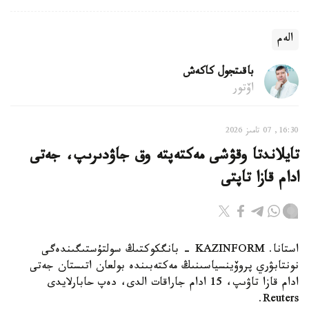
الەم
باقىتجول كاكەش
اۆتور
16:30, 07 تامىز 2026
تايلاندتا وقۋشى مەكتەپتە وق جاۋدىرىپ، جەتى
ادام قازا تاپتى
استانا. KAZINFORM - بانگكوكتىڭ سولتۇستىگىندەگى
نونتابۋري پروۆينسياسىنىڭ مەكتەبىندە بولعان اتىستان جەتى
ادام قازا تاۋىپ، 15 ادام جاراقات الدى، دەپ حابارلايدى
Reuters.