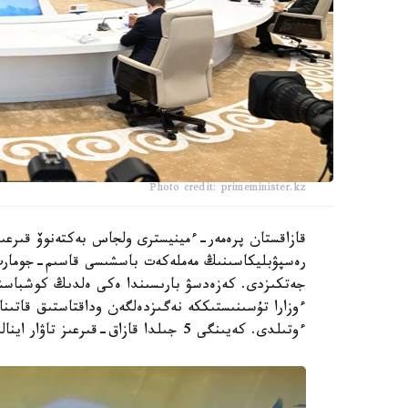
Photo credit: primeminister.kz
قازاقستان پرەمەر-ءمينيسترى ولجاس بەكتەنوۆ قىرعىز
رەسپۋبليكاسىنىڭ مەملەكەت باسشىسى قاسىم-جومارت 
جەتكىزدى. كەزەدسۋ بارىسىندا ەكى ەلدىڭ كوشباسشى
ءوزارا تۇسىنىستىككە نەگىزدەلگەن وداقتاستىق قاتىنا
ءوتىلدى. كەيىنگى 5 جىلدا قازاق-قىرعىز تاۋار اينالىمى 2 ەسە ارتىپ، $2,2 ميلليارد بولدى.