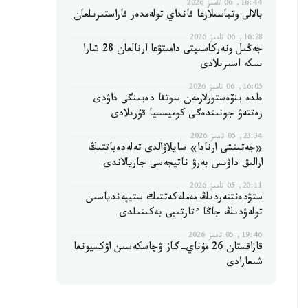
16:44, 06 تامىز 2026
بالالى وتباسىلارعا قانداي تولەمدەر قاراستىرىلعان
16:28, 06 تامىز 2026
جەڭىل ونەركاسىپتى دامىتۋعا ارنالعان 28 شارا
ىسكە اسىرىلادى
16:05, 06 تامىز 2026
ەلدە ينۆەستورلارمەن سوتقا دەيىنگى داۋدى
رەتتەۋ جونىندەگى كوميسسيا قۇرىلادى
23:34, 05 تامىز 2026
«جەتىنشى ارنادا» سايلاۋالدى تەلەدەباتتىڭ
ارالىق داۋىس بەرۋ ناتيجەسى جاريالاندى
20:11, 05 تامىز 2026
ستۋدەنتتەردىڭ مەملەكەتتىك ستيپەندياسىن
تولەۋدىڭ جاڭا ءتارتىبى بەكىتىلدى
19:46, 05 تامىز 2026
قازاقستان 26 مۇناي-گاز ۋچاسكەسىن اۋكسيونعا
شىعارادى