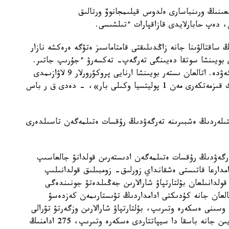
كۋراتۋراسى 1-قىزمەت باستىعىنىڭ ورىنباسارى ەلدوس قيلىمجانوۆ ورتالىق
ى، دەپ حابارلايدى قازاقپارات ءتىلشىسى.
 ساقتالۋىنا جانە زاڭدىلىقتى قامتاماسىز ەتۋگە ەرەكشە نازار
 بويىنشا سوتقا دەيىنگى تەرگەپ- تەكسەرۋ ءجۇرىپ جاتىر.
ارنايى پروكۋرورلار ەڭ رەزونانستى 10 جاعدايدى تەرگەۋدە. اتالعان ىستەر بويىنشا ارنايى پروكۋرورلار 9 لاۋازىمدى
ادامدى ۇستادى. ونىڭ ىشىندە 8 ۇلتتىق قاۋىپسىزدىك قىزمەتكەرى مەن 1 پوليتسيا وكىلى بار»، - دەدى ق ر باس
تىلەردىڭ ەشبىرىنە تەرگەۋدىڭ رۇقسات ەتىلمەگەن تاسىلدەرى
تەرگەۋدىڭ رۇقسات ەتىلمەگەن ادىستەرىن قولدانۋ جالعاسىپ
دامدارعا قاتىستى ەشقانداي زورلىق- زومبىلىق قولدانىلىپ
قولدانىلعان بۇلتارتپاۋ شارالارىن جەڭىلدەتۋ جونىندەگى
العان جانە كۇدىكتى ادامداردىڭ تۋىستارىمەن كەزدەسۋ
وسىنى ەسكەرە وتىرىپ، بۇلتارتپاۋ شارالارىن وزگەرتۋ تۋرالى
شەشىم قابىلدايدى. جەكە باسىن، دەنساۋلىق جاعدايىن جانە باسقا دا سيپاتتاردى ەسكەرە وتىرىپ، 275 ادامنىڭ