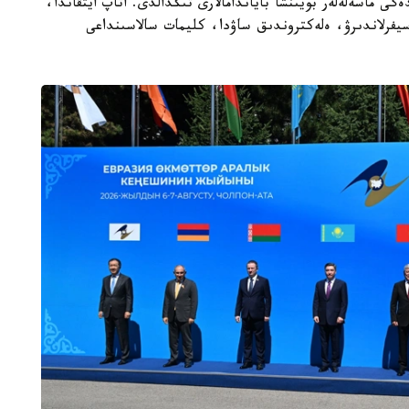
گى ماسەلەلەر بويىنشا باياندامالارى تىڭدالدى. اتاپ ايتقاندا،
يفرلاندىرۋ، ەلەكتروندىق ساۋدا، كليمات سالاسىنداعى