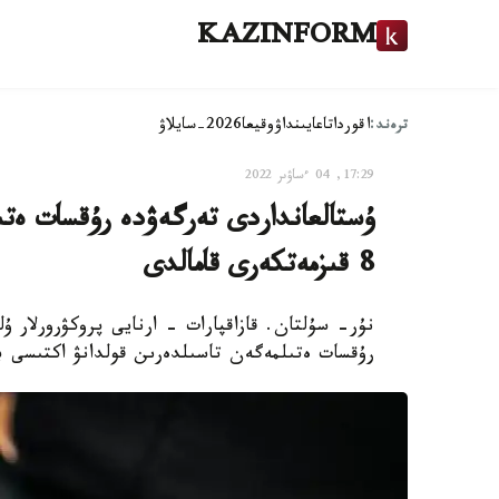
KAZINFORM
ترەند:
اقوردا
تاعايىنداۋ
وقيعا
2026-سايلاۋ
17:29, 04 ءساۋىر 2022
ۇستالعانداردى تەرگەۋدە رۇقسات ە
8 قىزمەتكەرى قامالدى
رۇقسات ەتىلمەگەن تاسىلدەرىن قولدانۋ اكتىسى ب