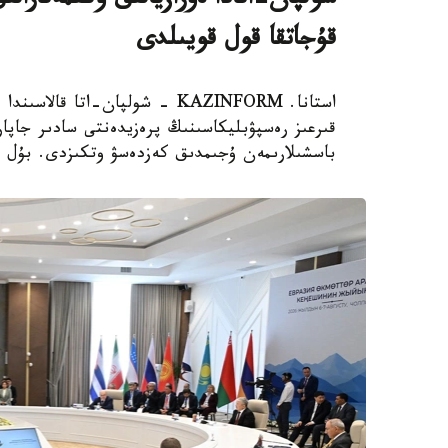
شولپان-اتادا ەۋرازيالىق ۇكىمەتارا
قۇجاتقا قول قويىلدى
استانا. KAZINFORM - شولپان-ات
قىرعىز رەسپۋبليكاسىنىڭ پرەزيدەنتى سادىر جاپار
باسشىلارىمەن ۇجىمدىق كەزدەسۋ وتكىزدى. بۇل تۋ