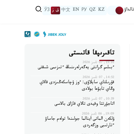
الداۋ
KZ
QZ
РУ
EN
中文
ق ز
ЎЗ
تاقىرىپقا قاتىستى
15:10, 07 تامىز 2026
ءبىلىم گرانتى يەگەرلەرىنىڭ ءتىزىمى شىقتى
14:52, 07 تامىز 2026
قۇرىلتاي سايلاۋى: ءوز ۋچاسكەڭىزدى قالاي
وڭاي تابۋعا بولادى
10:39, 07 تامىز 2026
اتاجۇرتتا وقيدى تالاي قازاق بالاسى
19:09, 06 تامىز 2026
ۇلكەن الماتى اينالما جولىندا تولەم جاساۋ
ءتارتىبى وزگەردى