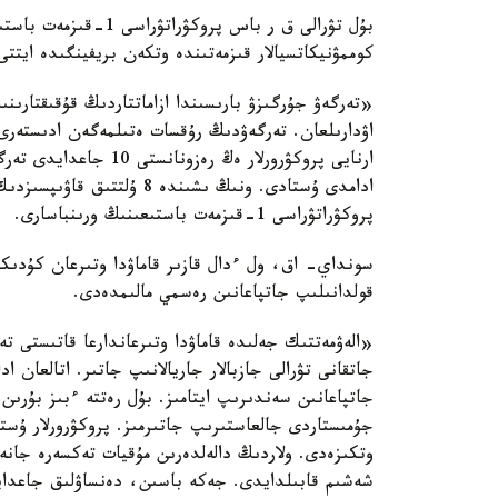
بۇل تۋرالى ق ر باس پرو
كوممۋنيكاتسيالار قىزمەتىندە وتكەن بريفينگىدە ايتت
«تەرگەۋ جۇرگىزۋ بارىسىندا ازاماتتاردىڭ قۇقىقتارىنىڭ
اۋدارىلعان. تەرگەۋدىڭ رۇقسات ەتىلمەگەن ادىستەرى
پروكۋراتۋراسى 1-قىزمەت باستىعىنىڭ ورىنباسارى.
سونداي- اق، ول ءدال قازىر قاماۋدا وتىرعان كۇدىك
قولدانىلىپ جاتپاعانىن رەسمي مالىمدەدى.
«الەۋمەتتىك جەلىدە قاماۋدا وتىرعاندارعا قاتىستى 
جاتقانى تۋرالى جازبالار جاريالانىپ جاتىر. اتالعان ا
جاتپاعانىن سەندىرىپ ايتامىز. بۇل رەتتە ءبىز بۇرىن 
جۇمىستاردى جالعاستىرىپ جاتىرمىز. پروكۋرورلار ۇست
وتكىزەدى. ولاردىڭ دالەلدەرىن مۇقيات تەكسەرە جانە 