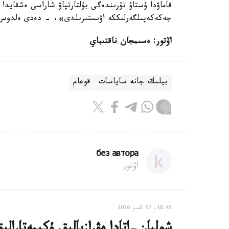
قاماۋدا ۇستاۋ تۇرىندەگى بۇلتارتپاۋ شاراسى ەشقايدا ك
جەكەكەپىلگەرلىككە اۋىستىرىلدى»، - دەدى ەلدوس 
اۆتور: ەسىمجان ناقتىباي
بيلىك جانە ساياسات
قوعام
без автора
اۆتور
18:45, 07 تامىز 2026