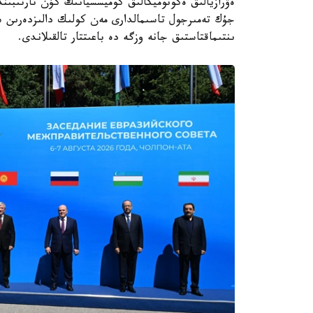
ەۋرازيالىق ەكونوميكالىق كوميسسيانىڭ كۇن تارتىبىندە
جۇك تەمىرجول تاسىمالدارى مەن كولىك دالىزدەرىن س
ىنتىماقتاستىق جانە وزگە دە باعىتتار تالقىلاندى.