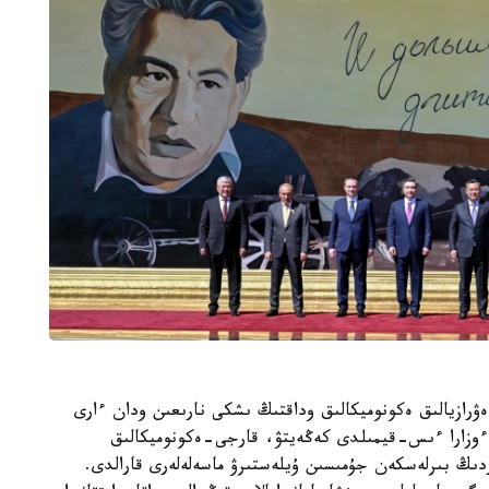
ۋرازيالىق ەكونوميكالىق وداقتىڭ ىشكى نارىعىن ودان ءارى
ق ءوزارا ءىس-قيمىلدى كەڭەيتۋ، قارجى-ەكونوميكالىق
ردىڭ بىرلەسكەن جۇمىسىن ۇيلەستىرۋ ماسەلەلەرى قارالدى.