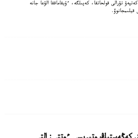
ەتپەۋ تۋرالى قولحاتقا، كەپىلگە، ءۇيقاماققا الۋعا جانە
قيلىمجانوۆ.