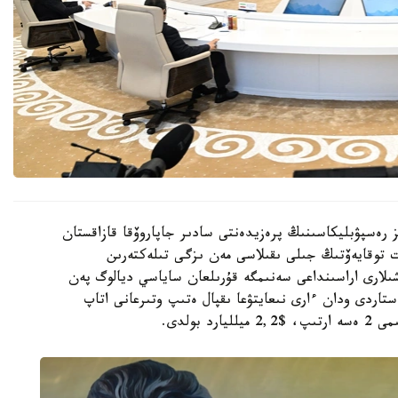
 رەسپۋبليكاسىنىڭ پرەزيدەنتى سادىر جاپاروۆقا قازاقستان
توقايەۆتىڭ جىلى ىقىلاسى مەن ىزگى تىلەكتەرىن
لارى اراسىنداعى سەنىمگە قۇرىلعان ساياسي ديالوگ پەن
ستاردى ودان ءارى نىعايتۋعا ىقپال ەتىپ وتىرعانى اتاپ