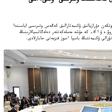
لىق كەڭەستىڭ وتىرىسى ءوتتى: التى
ا قالاسىندا وتكەن ەۋرازيالىق ۇكىمەتارالىق كەڭەس وتىرىسى اياسىندا
وۆ ە ۇ ا ك- كە مۇشە مەملەكەتتەر دەلەگاتسيالارىنىڭ
رالى ۇكىمەتتىڭ باسپا ءسوز قىزمەتى حابارلادى.