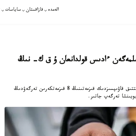
الەمدە
قازاقستان
ساياسات
ت
تىلمەگەن ءادىس قولدانعان ۇ ق ك- نىڭ
نۇر- سۇلتان. قازاقپارات - ارنايى پروكۋرورلار ۇلتتىق قاۋىپسىزدىك قىزمەتىنىڭ 8 قىزمەتكەرىن تەرگەۋدىڭ
ويىنشا تەرگەپ جاتىر.