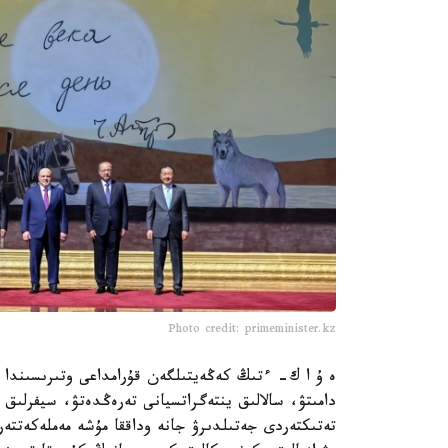
Photo credit: primeminister.kz
ە ۇ ا ك- ءتىڭ كەڭەيتىلگەن قۇرامداعى وتىرىسىندا ە
دامىتۋ، سالالىق ينتەگراتسيانى تەرەڭدەتۋ، سيفرلى
تەتىكتەردى جەتىلدىرۋ جانە وداققا مۇشە مەملەكەتتە