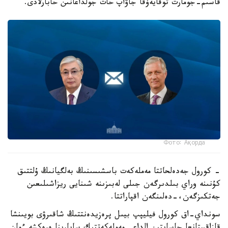
قاسىم-جومارت توقايەۆقا جاۋاپ حات جولداعانىن حابارلادى.
Фото: Ақорда
- كورول جەدەلحاتتا مەملەكەت باسشىسىنىڭ بەلگيانىڭ ۇلتتىق
كۇنىنە وراي بىلدىرگەن جىلى لەبىزىنە شىنايى ريزاشىلىعىن
جەتكىزگەن،-دەلىنگەن اقپاراتتا.
سونداي-اق كورول فيليپپ بيىل پرەزيدەنتتىڭ شاقىرۋى بويىنشا