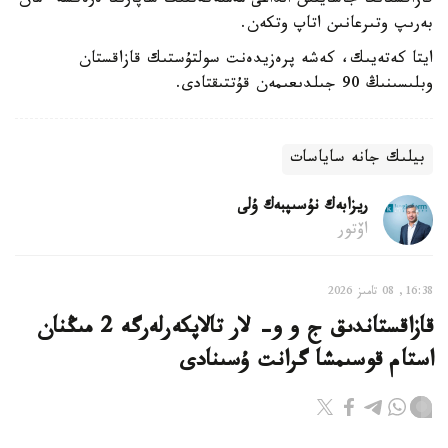
قازاقستانعا جاسايتىن الداعى مەملەكەتتىك ساپارىنا ەرەكشە ءمان
بەرىپ وتىرعانىن اتاپ وتكەن.
ايتا كەتەيىك، كەشە پرەزيدەنت سولتۇستىك قازاقستان
وبلىسىنىڭ 90 جىلدىعىمەن قۇتتىقتادى.
بيلىك جانە ساياسات
ريزابەك نۇسىپبەك ۇلى
اۆتور
16:38, 08 تامىز 2026
قازاقستاندىق ج و و- لار تالاپكەرلەرگە 2 مىڭنان
استام قوسىمشا گرانت ۇسىنادى