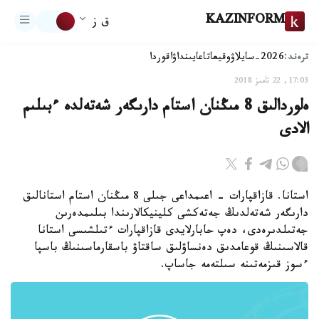
KAZINFORM
ق ز
ترەند:
2026-سايلاۋ
وقيعا
تاعايىنداۋ
اقوردا
17:03, 22 تامىز 2018
ەلوردالىق 8 مىڭنان استام دارىگەر شەتەلدە ءبىلىم
الادى
استانا. قازاقپارات - اعىمداعى جىلى 8 مىڭنان استام استانالىق
دارىگەر شەتەلدىڭ جەتەكشى كلينيكالارىندا بىلىمدەرىن
جەتىلدىرەدى، دەپ حابارلايدى قازاقپارات ءتىلشىسى استانا
قالاسىنىڭ قوعامدىق دەنساۋلىق ساقتاۋ باسقارماسىنىڭ باسپا
ءسوز قىزمەتىنە سىلتەمە جاساپ.