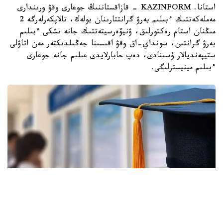
استانا. KAZINFORM - قازاقستاننىڭ جوعارى وقۋ ورىندارى
مەملەكەتتىك ءبىلىم بەرۋ گرانتتارىنان بولەك، تالاپكەرلەرگە 2
مىڭنان استام رەكتورلىق، ۋنيۆەرسيتەتتىك جانە ىشكى ءبىلىم
بەرۋ گرانتىن، سونداي-اق وقۋ اقىسىنا جەڭىلدىكتەر مەن اتاۋلى
ستيپەنديالار ۇسىنادى، دەپ حابارلايدى عىلىم جانە جوعارى
ءبىلىم مينيسترلىگى.
Фото: halyq-uni.kz