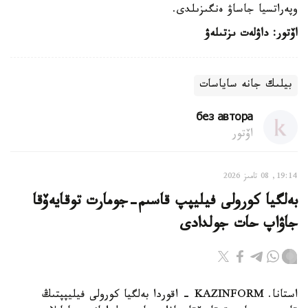
وپەراتسيا جاساۋ ەنگىزىلدى.
اۆتور: داۋلەت ىزتىلەۋ
بيلىك جانە ساياسات
без автора
اۆتور
19:14, 08 تامىز 2026
بەلگيا كورولى فيليپپ قاسىم-جومارت توقايەۆقا
جاۋاپ حات جولدادى
استانا. KAZINFORM - اقوردا بەلگيا كورولى فيليپپتىڭ