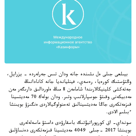
بيىلعى جىلى ەل ىشىندە جانە ودان تىس جەرلەردە - يزرايل،
وڭتۇستىك كورەيا، رەسەي، فينليانديا جانە كانادانىڭ
جەتەكشى كلينيكالارىندا شامامەن 8 مىڭ ەلوردالىق دارىگەر مەن
مەدبيكەنى وقىتۋ جوسپارلانىپ وتىر. ودان بولەك 70 مەديتسينا
قىزمەتكەرى جاڭا مەديتسينالىق تەحنولوگيالاردى ەنگىزۋ بويىنشا
ءبىلىم الادى.
سونداي- اق كورپوراتيۆتىك باسقارۋدى دامىتۋ ماسەلەلەرى
بويىنشا 2017 -جىلى 4049 مەديتسينا قىزمەتكەرى دەنساۋلىق