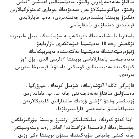
ساقتاۋ مەنەدجەرلەرىن وقىتۋ، مەديتسينالىق اعىلشىن ءتىلىن
وقىتۋ، دياگنوستيكالاۋ مەن ەمدەۋدىڭ جوعارى تەحنولوگيالارىن
ەنگىزۋ بويىنشا بىلىمدەرىن جەتىلدىردى، دەپ حابارلايدى
قوعامدىق دەنساۋلىق باسقارماسى.
باسقارما باسشىلىعىنىڭ دەرەكتەرىنە سۇيەنسەك، بيىل ەلىمىزدە
تۇڭعىش رەت 18 مەديتسينا قىزمەتكەرى نازاربايەۆ
ۋنيۆەرسيتەتىنىڭ مەديتسينا مەكتەبىندە مەيىربيكەلىك
مەنەدجمەنت باعدارلاماسى بويىنشا ءدارىس الدى. بۇل ءوز
كەزەگىندە مەديتسينالىق كومەكتى دامىتۋعا قوسىمشا سەرپىن
بەرەدى.
قازىرگى تاڭدا اكۋشەرلىك، شۇعىل كومەك، حيرۋرگيا،
دەنساۋلىق ساقتاۋ مەنەدجمەنتى جانە ت. ب. مامانداردى
ۇزدىكسىز وقىتۋ ءۇشىن ۇزدىك حالىقارالىق كلينيكالارمەن
ىنتىماقتاستىق ماسەلەسى قاراستىرىلۋدا.
ايتا كەتۋ كەرەك، بىلىكتىلىكتى ارتتىرۋ بويىنشا جۇرگىزىلگەن
جۇمىستاردىڭ ارقاسىندا قازاقستاندا العاش رەت وستەوسينتەز
جانە كىشى جامباس سۇيەگىنىڭ سىنۋى بويىنشا ەكى وزىق