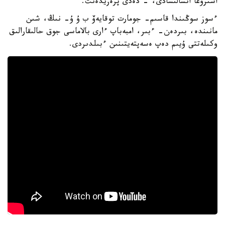
اسىرۋعا اتسالىسادى، - دەدى پرەزيدەنت.
ءسوز سوڭىندا قاسىم- جومارت توقايەۆ ب ۇ ۇ- نىڭ، شىن
مانىندە، بىردەن- ءبىر، امبەباپ ءارى بالاماسى جوق حالىقارالىق
وكىلەتتى ۇيىم دەپ ەسەپتەيتىنىن ءبىلدىردى.