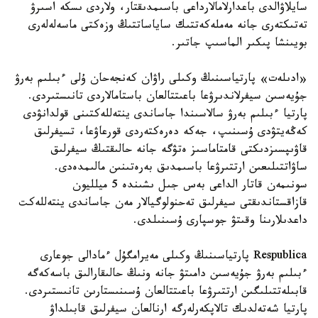
سايلاۋالدى باعدارلامالارداعى باسىمدىقتار، ولاردى ىسكە اسىرۋ
تەتىكتەرى جانە مەملەكەتتىك ساياساتتىڭ وزەكتى ماسەلەلەرى
بويىنشا پىكىر الماسىپ جاتىر.
«ادىلەت» پارتياسىنىڭ وكىلى راۋان كەنجەحان ۇلى ءبىلىم بەرۋ
جۇيەسىن سيفرلاندىرۋعا باعىتتالعان باستامالاردى تانىستىردى.
پارتيا ءبىلىم بەرۋ سالاسىندا جاساندى ينتەللەكتىنى قولدانۋدى
كەڭەيتۋدى ۇسىنىپ، جەكە دەرەكتەردى قورعاۋعا، تسيفرلىق
قاۋىپسىزدىكتى قامتاماسىز ەتۋگە جانە حالىقتىڭ سيفرلىق
ساۋاتتىلىعىن ارتتىرۋعا باسىمدىق بەرەتىنىن مالىمدەدى.
سونىمەن قاتار الداعى بەس جىل ىشىندە 5 ميلليون
قازاقستاندىقتى سيفرلىق تەحنولوگيالار مەن جاساندى ينتەللەكت
داعدىلارىنا وقىتۋ جوسپارى ۇسىنىلدى.
Respublica پارتياسىنىڭ وكىلى مەيرامگۇل ءمادالى جوعارى
ءبىلىم بەرۋ جۇيەسىن دامىتۋ جانە ونىڭ حالىقارالىق باسەكەگە
قابىلەتتىلىگىن ارتتىرۋعا باعىتتالعان ۇسىنىستارىن تانىستىردى.
پارتيا شەتەلدىك تالاپكەرلەرگە ارنالعان سيفرلىق قابىلداۋ