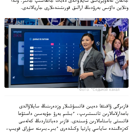
جاتقان تەلەۆيزيالىق سايلاۋالدى دەبات جالعاسىپ جاتىر. وندا
ونلاين داۋىس بەرۋدىڭ ارالىق قورىتىندىلارى جاريالاندى.
Фото: "Седьмой канал"
قازىرگى ۋاقىتقا دەيىن قاتىسۋشىلار وزدەرىنىڭ سايلاۋالدى
باعدارلامالارىن تانىستىرىپ، ءبىلىم بەرۋ جۇيەسىن دامىتۋعا
قاتىستى باستامالارىن ۇسىندى. قازىر دەباتتاردىڭ كەلەسى
كەزەڭىندە ساياسي پارتيا وكىلدەرى ءبىر-بىرىنە سۇراق قويىپ،