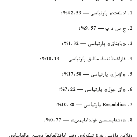
1. ادىلەت» پارتياسى — 42،53%؛
2. ج س د پ — 9،57%؛
3. «بايتاق» پارتياسى — 1،32%؛
4. قازاقستاننىڭ حالىق پارتياسى — 10،13%؛
5. «اۋىل» پارتياسى — 17،58%؛
6. «اق جول» پارتياسى — 7،22%؛
7. Respublica پارتياسى — 10،88%؛
8. «ەشقايسىسىن قولدامايمىن» — 0،77%.
ونلاين داۋىس بەرۋ تىكەلەي ەفير اياقتالعانعا دەيىن جالعاسادى.