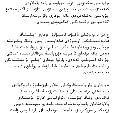
جۇيەسىن ەنگىزۋدى، قوس ديپلومدى باعدارلامالاردى
كەڭەيتۋدى، ءبىلىم ەكسپورتىن دامىتۋدى، تاۋەلسىز اككرەديتتەۋ
جۇيەسىن جەتىلدىرۋدى جانە جوعارى وقۋ ورىندارىنىڭ
اكادەميالىق ەركىندىگىن كەڭەيتۋدى ۇسىندى.
ج س د پ وكىلى ماقسۋت ناسيبۋلوۆ جوعارى ءبىلىمنىڭ
قولجەتىمدىلىگىن ارتتىرۋدى قولدايتىنىن ايتتى. ونىڭ پىكىرىنشە،
جوعارى وقۋ ورىندارىندا تەگىن ءبىلىم بەرۋ پوپۋليستىك شارا
ەمەس جانە مۇنداي تاجىريبە ەۋروپانىڭ بىرقاتار ەلىندە ءساتتى
جۇزەگە اسىرىلىپ كەلەدى. پارتيا جوعارى ءبىلىم الۋ مۇمكىندىگى
وتباسىنىڭ قارجىلىق جاعدايىنا عانا تاۋەلدى بولماۋى ءتيىس
دەپ ەسەپتەيدى.
«بايتاق» پارتياسىنىڭ وكىلى اسلان بايزاحانوۆ ەكولوگيالىق
مادەنيەتتى ەرتە جاستان قالىپتاستىرۋدىڭ ماڭىزدىلىعىنا
توقتالدى. ونىڭ ايتۋىنشا، ەكولوگيالىق اعارتۋ جۇمىستارى
بالاباقشادان باستاپ مەملەكەتتىك باسقارۋ جۇيەسىنە دەيىن
ۇزدىكسىز جۇرگىزىلۋى قاجەت. سونداي-اق پارتيا وسى ۋاقىتقا