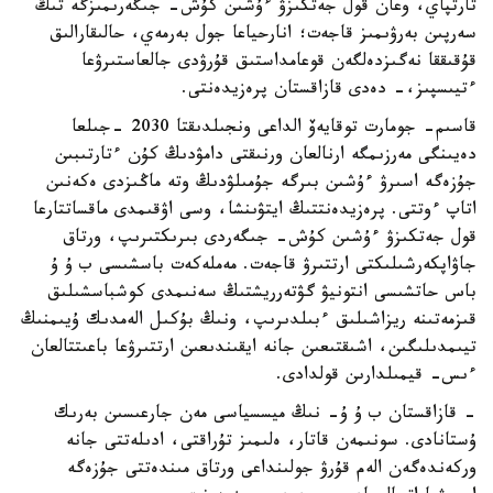
تارتپاي، وعان قول جەتكىزۋ ءۇشىن كۇش- جىگەرىمىزگە تىڭ
سەرپىن بەرۋىمىز قاجەت؛ انارحياعا جول بەرمەي، حالىقارالىق
قۇقىققا نەگىزدەلگەن قوعامداستىق قۇرۋدى جالعاستىرۋعا
ءتيىسپىز،- دەدى قازاقستان پرەزيدەنتى.
قاسىم- جومارت توقايەۆ الداعى ونجىلدىقتا 2030 -جىلعا
دەيىنگى مەرزىمگە ارنالعان ورنىقتى دامۋدىڭ كۇن ءتارتىبىن
جۇزەگە اسىرۋ ءۇشىن بىرگە جۇمىلۋدىڭ وتە ماڭىزدى ەكەنىن
اتاپ ءوتتى. پرەزيدەنتتىڭ ايتۋىنشا، وسى اۋقىمدى ماقساتتارعا
قول جەتكىزۋ ءۇشىن كۇش- جىگەردى بىرىكتىرىپ، ورتاق
جاۋاپكەرشىلىكتى ارتتىرۋ قاجەت. مەملەكەت باسشىسى ب ۇ ۇ
باس حاتشىسى انتونيۋ گۋتەرريشتىڭ سەنىمدى كوشباسشىلىق
قىزمەتىنە ريزاشىلىق ءبىلدىرىپ، ونىڭ بۇكىل الەمدىك ۇيىمنىڭ
تيىمدىلىگىن، اشىقتىعىن جانە ايقىندىعىن ارتتىرۋعا باعىتتالعان
ءىس- قيمىلدارىن قولدادى.
- قازاقستان ب ۇ ۇ- نىڭ ميسسياسى مەن جارعىسىن بەرىك
ۇستانادى. سونىمەن قاتار، ەلىمىز تۇراقتى، ادىلەتتى جانە
وركەندەگەن الەم قۇرۋ جولىنداعى ورتاق مىندەتتى جۇزەگە