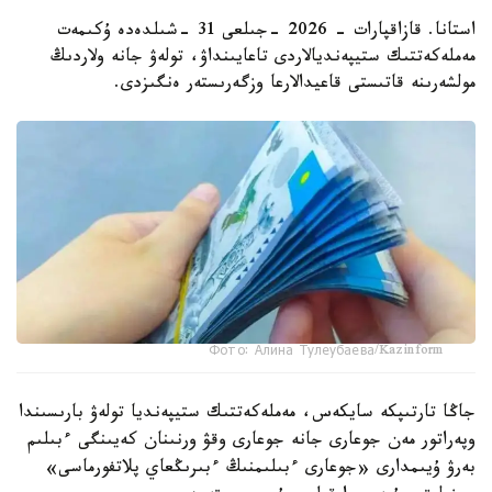
استانا. قازاقپارات - 2026 -جىلعى 31 -شىلدەدە ۇكىمەت
مەملەكەتتىك ستيپەنديالاردى تاعايىنداۋ، تولەۋ جانە ولاردىڭ
مولشەرىنە قاتىستى قاعيدالارعا وزگەرىستەر ەنگىزدى.
Фото: Алина Тулеубаева/Kazinform
جاڭا تارتىپكە سايكەس، مەملەكەتتىك ستيپەنديا تولەۋ بارىسىندا
وپەراتور مەن جوعارى جانە جوعارى وقۋ ورنىنان كەيىنگى ءبىلىم
بەرۋ ۇيىمدارى «جوعارى ءبىلىمنىڭ ءبىرىڭعاي پلاتفورماسى»