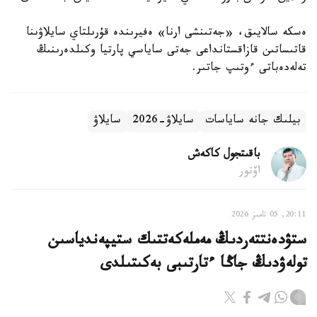
ەسكە سالايىق، «جەتىنشى ارنا» ەفيرىندە قۇرىلتاي سايلاۋىنا
قاتىساتىن قازاقستانداعى جەتى ساياسي پارتيا وكىلدەرىنىڭ
تەلەدەباتى ءوتىپ جاتىر.
بيلىك جانە ساياسات
سايلاۋ-2026
سايلاۋ
باقىتجول كاكەش
اۆتور
20:11, 05 تامىز 2026
ستۋدەنتتەردىڭ مەملەكەتتىك ستيپەندياسىن
تولەۋدىڭ جاڭا ءتارتىبى بەكىتىلدى