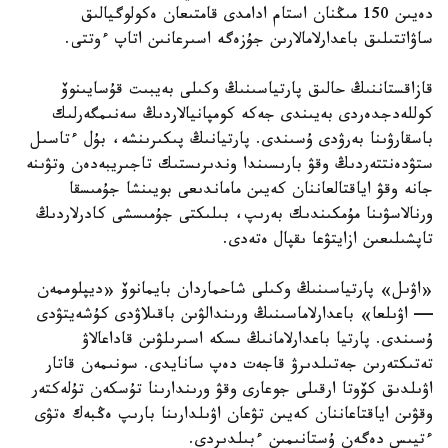
دەيىن 150 مىڭنان استام ادامدى قامتىعان ەكولوگيالىق
ساۋاتتىلىق باعدارلامالارىن جۇزەگە اسىرعانىن اتاپ ءوتتى.
قازاقستاننىڭ حالىق پارتياسىنىڭ وكىلى بەيبىت قۇسايىنوۆ
كوللەدجدەردى بەيىندى جەكە كومپانيالاردىڭ سەنىمگەرلىك
باسقارۋىنا بەرۋدى ۇسىندى. پارتيانىڭ پىكىرىنشە، بۇل ءتاسىل
ستۋدەنتتەردىڭ وقۋ بارىسىندا وندىرىستىك تاجىريبەدەن وتۋىنە
جانە وقۋ اياقتالعاننان كەيىن ماماندىعى بويىنشا جۇمىسقا
ورنالاسۋىنا مۇمكىندىك بەرىپ، بىلىكتى جۇمىسشى كادرلاردىڭ
تاپشىلىعىن ازايتۋعا ىقپال ەتەدى.
«اۋىل» پارتياسىنىڭ وكىلى شاحماردان بايمانوۆ «ديپلوممەن
— اۋىلعا» باعدارلاماسىنىڭ ورىندالۋىن باقىلاۋدى كۇشەيتۋدى
ۇسىندى. پارتيا باعدارلامانىڭ ىسكە اسىرىلۋىن قاداعالاۋ
تەتىكتەرىن جەتىلدىرۋ قاجەت دەپ سانايدى. سونىمەن قاتار
اۋىلدىق كۆوتا ارقىلى جوعارى وقۋ ورىندارىنا تۇسكەن تۇلەكتەر
وقۋىن اياقتاعاننان كەيىن تۋعان اۋىلدارىنا بارىپ ەڭبەك ەتۋى
ءتيىس دەگەن ۇستانىمىن ءبىلدىردى.