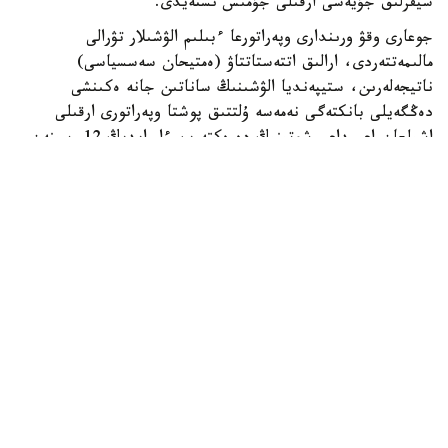
سيفرلىق جۇيەسى ارقىلى جۇمىس ىستەيدى.
جوعارى وقۋ ورىندارى وپەراتورعا ءبىلىم الۋشىلار تۋرالى
مالىمەتتەردى، ارالىق اتتەستاتتاۋ (ەمتيحان سەسسياسى)
ناتيجەلەرىن، ستيپەنديا الۋشىنىڭ ساناتىن جانە ەكىنشى
دەڭگەيلى بانكتەگى نەمەسە ۇلتتىق پوشتا وپەراتورى ارقىلى
اشىلعان اعىمداعى شوتىنىڭ دەرەكتەرىن ءار ايدىڭ 12-سىنەن
كەشىكتىرمەي جىبەرۋى ءتيىس.
ەگەر ايدىڭ 12- ءسى دەمالىس كۇنىنە سايكەس كەلسە، قۇجات
تاپسىرۋ مەرزىمى ودان كەيىنگى العاشقى جۇمىس كۇنىنە
اۋىستىرىلادى.
وپەراتور جوعارى وقۋ ورىندارىنان كەلىپ تۇسكەن مالىمەتتەردى
بەس جۇمىس كۇنى ىشىندە قاراپ، عىلىم جانە جوعارى ءبىلىم
سالاسىنداعى ۋاكىلەتتى ورگانعا جانە ءتيىستى سالانىڭ وزگە دە
ۋاكىلەتتى ورگاندارىنا قارجىلاندىرۋعا ءوتىنىم جىبەرەدى.
ءوز كەزەگىندە، ۋاكىلەتتى ورگاندار ءوتىنىم تۇسكەن كۇننەن
باستاپ ءۇش جۇمىس كۇنى ىشىندە ستيپەنديا الۋشىلاردىڭ
تالاپتارعا سايكەستىگىن تەكسەرىپ، تولەم جاساۋ ءۇشىن