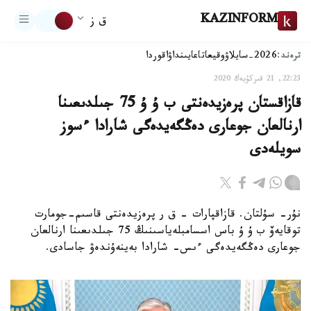
KAZINFORM
ق ز
ترەند:
2026-سايلاۋ
وقيعا
تاعايىنداۋ
اقوردا
22:23, 21 قىركۇيەك 2020
قازاقستان پرەزيدەنتى ب ۇ ۇ 75 جىلدىعىنا
ارنالعان جوعارى دەڭگەيدەگى شارادا ءسوز
سويلەدى
نۇر- سۇلتان. قازاقپارات – ق ر پرەزيدەنتى قاسىم-جومارت
توقايەۆ ب ۇ ۇ باس اسسامبلەياسىنىڭ 75 جىلدىعىنا ارنالعان
جوعارى دەڭگەيدەگى ءىس- شارادا بەينەۇندەۋ جاسادى.