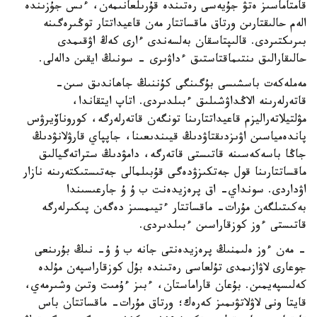
قامتاماسىز ەتۋ جۇيەسى رەتىندە قۇرىلعانىمەن، ءىس جۇزىندە
الەم حالىقتارىن ورتاق ماقساتتار مەن قاعيداتتار توڭىرەگىنە
بىرىكتىردى. قالىپتاسقان بەلسەندى ءارى كەڭ اۋقىمدى
حالىقارالىق ىنتىماقتاستىق ءداۋىرى - سونىڭ ايقىن دالەلى.
مەملەكەت باسشىسى بۇگىنگى كۇننىڭ جاھاندىق سىن-
قاتەرلەرىنە الاڭداۋشىلىق ءبىلدىردى. اتاپ ايتقاندا،
مۋلتيلاتەراليزم قاعيداتتارىنا تونگەن قاتەرلەرگە، كوروناۆيرۋس
پاندەمياسىن اۋىزدىقتاۋدىڭ قيىندىعىنا، جاپپاي قارۋلانۋدىڭ
جاڭا باسەكەسىنە قاتىستى قاتەرگە، دامۋدىڭ ستراتەگيالىق
ماقساتتارىنا قول جەتكىزۋدەگى قۇبىلمالى جەتىستىكتەرىنە نازار
اۋداردى. سونداي- اق پرەزيدەنت ب ۇ ۇ جارعىسىندا
بەكىتىلگەن مۇرات- ماقساتتار ءتيىمسىز دەگەن پىكىرلەرگە
قاتىستى ءوز كوزقاراسىن ءبىلدىردى.
- مەن ءوز ەلىمنىڭ پرەزيدەنتى جانە ب ۇ ۇ- نىڭ بۇرىنعى
جوعارى لاۋازىمدى تۇلعاسى رەتىندە بۇل كوزقاراسپەن مۇلدە
كەلىسپەيمىن. بۇعان قاراماستان، ءبىز ءۇمىت وتىن وشىرمەي،
قايتا ونى لاۋلاتۋىمىز كەرەك؛ ورتاق مۇرات- ماقساتتان باس