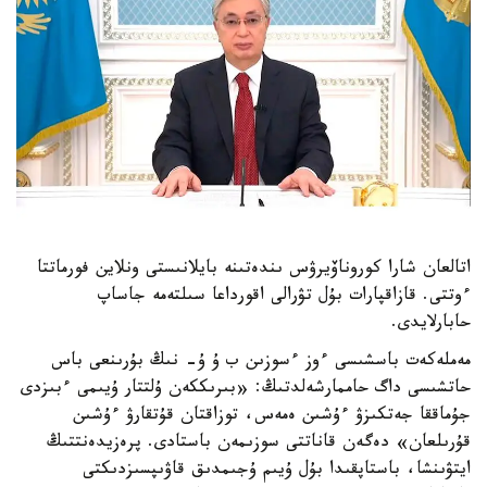
اتالعان شارا كوروناۆيرۋس ىندەتىنە بايلانىستى ونلاين فورماتتا
ءوتتى. قازاقپارات بۇل تۋرالى اقورداعا سىلتەمە جاساپ
حابارلايدى.
مەملەكەت باسشىسى ءوز ءسوزىن ب ۇ ۇ- نىڭ بۇرىنعى باس
حاتشىسى داگ حاممارشەلدتىڭ: «بىرىككەن ۇلتتار ۇيىمى ءبىزدى
جۇماققا جەتكىزۋ ءۇشىن ەمەس، توزاقتان قۇتقارۋ ءۇشىن
قۇرىلعان» دەگەن قاناتتى سوزىمەن باستادى. پرەزيدەنتتىڭ
ايتۋىنشا، باستاپقىدا بۇل ۇيىم ۇجىمدىق قاۋىپسىزدىكتى