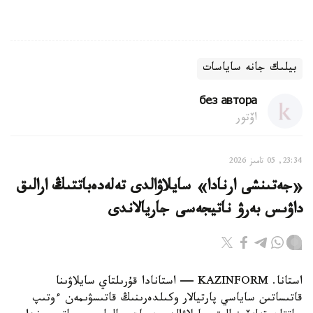
بيلىك جانە ساياسات
без автора
اۆتور
23:34, 05 تامىز 2026
«جەتىنشى ارنادا» سايلاۋالدى تەلەدەباتتىڭ ارالىق
داۋىس بەرۋ ناتيجەسى جاريالاندى
استانا. KAZINFORM — استانادا قۇرىلتاي سايلاۋىنا
قاتىساتىن ساياسي پارتيالار وكىلدەرىنىڭ قاتىسۋىمەن ءوتىپ