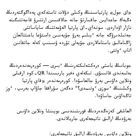
«اق جول» پارتياسىنىڭ وكىلى دۋلات تاستەكەي پەداگوگتەردىڭ
ەڭبەك جاعدايىن جاقسارتۋ جانە جالاقىسىن ارتتىرۋ قاجەتتىگىنە
نازار اۋداردى. سونداي-اق پارتيا الەۋمەتتىك ساياساتتى
جەتىلدىرۋگە جانە ءبىلىم بەرۋ جۇيەسىن دامىتۋعا باعىتتالعان
زاڭنامالىق باستامالاردى جۇيەلى تۇردە ۇسىنىپ كەلە جاتقانىن
اتاپ ءوتتى.
جوبانىڭ باستى ەرەكشەلىكتەرىنىڭ ءبىرى — كورەرمەندەردىڭ
بەلسەندى قاتىسۋى. تىكەلەي ەفير بارىسىندا QR-كود ارقىلى
ونلاين داۋىس بەرۋ جالعاسۋدا. كورەرمەندەر «قاي پارتيا
وكىلىنىڭ ءسوزى ءوتىمدى؟“ دەگەن سۇراققا جاۋاپ بەرىپ، ءوز
تاڭداۋىن جاساۋدا.
العاشقى كەزەڭدەردىڭ قورىتىندىسى بويىنشا ونلاين داۋىس
بەرۋدىڭ ارالىق ناتيجەلەرى جاريالاندى.
ونلاين داۋىس بەرۋدىڭ ارالىق ناتيجەلەرى: