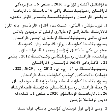
«قۇقىقتىق اكتىلەر تۋرالى» 2016-جىلعى 6- ساۋىردەگى
قازاقستان رەسپۋبليكاسىنىڭ زاڭى 46-بابىنىڭ 1-تارماعىنا
سايكەس قازاقستان رەسپۋبليكاسىنىڭ ۇكىمەتى قاۋلى ەتەدى:
1. نۇر-سۇلتان، الماتى، شىمكەنت، اقتاۋ، قاراعاندى جانە تاراز
قالالارىنىڭ حالىقارالىق اۋەجايلارى ارقىلى ترانزيتپەن وتەتىن
قىتاي حالىق رەسپۋبليكاسىنىڭ ازاماتتارى ءۇشىن قازاقستان
رەسپۋبليكاسىنا كەلۋدىڭ، بولۋدىڭ جانە ودان كەتۋدىڭ
جەتپىس ەكى ساعاتتىق ۆيزاسىز رەجيمىنىڭ قولدانىلۋى
بولىگىندە قازاقستان رەسپۋبليكاسى ۇكىمەتىنىڭ 2012-جىلعى
21- قاڭتارداعى 148№ قاۋلىسىمەن (قازاقستان
رەسپۋبليكاسىنىڭ پ ءۇ ا ج- ى، 2012 ج. , 29№, 388-
قۇجات) بەكىتىلگەن كوشىپ كەلۋشىلەردىڭ قازاقستان
رەسپۋبليكاسىنا كەلۋىنىڭ جانە وندا بولۋىنىڭ، سونداي-اق
ولاردىڭ قازاقستان رەسپۋبليكاسىنان كەتۋىنىڭ قاعيدالارىنىڭ
26-1-تارماعىنىڭ قولدانىلۋى 2020-جىلعى 1- شىلدەگە
دەيىن توقتاتىلا تۇرسىن.
2. وسى قاۋلى قول قويىلعان كۇنىنەن باستاپ قولدانىسقا