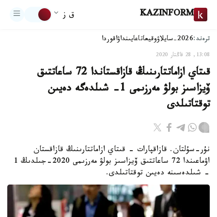
KAZINFORM
ق ز
ترەند:
2026-سايلاۋ
وقيعا
تاعايىنداۋ
اقوردا
13:08, 28 قاڭتار 2020
قىتاي ازاماتتارىنىڭ قازاقستاندا 72 ساعاتتىق
ۆيزاسىز بولۋ مەرزىمى 1- شىلدەگە دەيىن
توقتاتىلدى
نۇر-سۇلتان. قازاقپارات - قىتاي ازاماتتارىنىڭ قازاقستان
اۋماعىندا 72 ساعاتتىق ۆيزاسىز بولۋ مەرزىمى 2020-جىلدىڭ 1
- شىلدەسىنە دەيىن توقتاتىلدى.