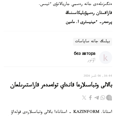
ەنگىزىلەدى جانە رەسمي جاريالانۋى ءتيىس.
قازاقستان رەسپۋبليكاسىنىڭ
پرەمەر- ءمينيسترى ا. مامين
بيلىك جانە ساياسات
без автора
اۆتور
16:44, 06 تامىز 2026
بالالى وتباسىلارعا قانداي تولەمدەر قاراستىرىلعان
استانا. KAZINFORM - استانادا بالالى وتباسىلاردى قولداۋ