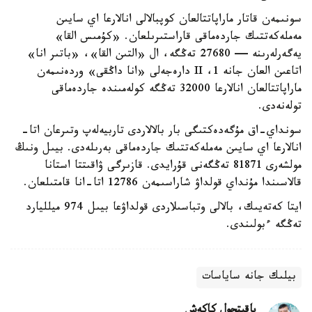
سونىمەن قاتار ماراپاتتالعان كوپبالالى انالارعا اي سايىن
مەملەكەتتىك جاردەماقى قاراستىرىلعان. «كۇمىس القا»
يەگەرلەرىنە — 27680 تەڭگە، ال «التىن القا»، «باتىر انا»
اتاعىن العان جانە 1، II دارەجەلى «انا داڭقى» وردەنىمەن
ماراپاتتالعان انالارعا 32000 تەڭگە كولەمىندە جاردەماقى
تولەنەدى.
سونداي-اق مۇگەدەكتىگى بار بالالاردى تاربيەلەپ وتىرعان اتا-
انالارعا اي سايىن مەملەكەتتىك جاردەماقى بەرىلەدى. بيىل ونىڭ
مولشەرى 81871 تەڭگەنى قۇرايدى. قازىرگى ۋاقىتتا استانا
قالاسىندا مۇنداي قولداۋ شاراسىمەن 12786 اتا-انا قامتىلعان.
ايتا كەتەيىك، بالالى وتباسىلاردى قولداۋعا بيىل 974 ميلليارد
تەڭگە ءبولىندى.
بيلىك جانە ساياسات
باقىتجول كاكەش