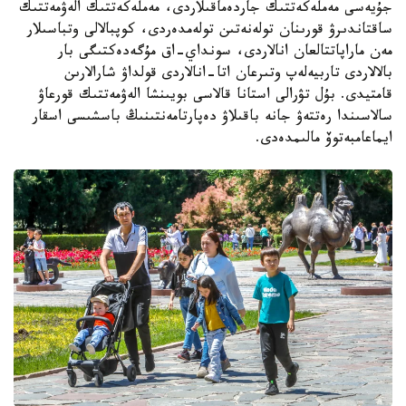
جۇيەسى مەملەكەتتىك جاردەماقىلاردى، مەملەكەتتىك الەۋمەتتىك
ساقتاندىرۋ قورىنان تولەنەتىن تولەمدەردى، كوپبالالى وتباسىلار
مەن ماراپاتتالعان انالاردى، سونداي-اق مۇگەدەكتىگى بار
بالالاردى تاربيەلەپ وتىرعان اتا-انالاردى قولداۋ شارالارىن
قامتيدى. بۇل تۋرالى استانا قالاسى بويىنشا الەۋمەتتىك قورعاۋ
سالاسىندا رەتتەۋ جانە باقىلاۋ دەپارتامەنتىنىڭ باسشىسى اسقار
ايماعامبەتوۆ مالىمدەدى.