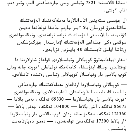
استانا قالاسىندا 7821 وتباسى وسى جاردەماقىنى الىپ وتىر دەپ
اتاپ ءوتتى.
ال جۇمىس ىستەيتىن اتا-انالارعا مەملەكەتتىك الەۋمەتتىك
ساقتاندىرۋ قورىنان بالا ءبىر جارىم جاسقا تولعانعا دەيىن
كۇتىمىنە بايلانىستى الەۋمەتتىك تولەم تولەنەدى. ونىڭ مولشەرى
سوڭعى ەكى جىلداعى الەۋمەتتىك اۋدارىمدار جۇرگىزىلگەن
ورتاشا ايلىق تابىستىڭ 40 پايىزىن قۇرايدى.
اسقار ايماعامبەتوۆ كوپبالالى وتباسىلاردى قولداۋ شارالارىنا دا
توقتالدى. ونىڭ ايتۋىنشا، كامەلەتكە تولماعان ءتورت جانە ودان
كوپ بالاسى بار وتباسىلار كوپبالالى وتباسى رەتىندە تانىلادى.
— كوپبالالى وتباسىلارعا ارنالعان مەملەكەتتىك جاردەماقى
وتباسىنىڭ تابىسىنا قاراماستان تاعايىندالادى. ونىڭ مولشەرى
ءتورت بالاسى بار وتباسىلارعا — 69330 تەڭگە، بەس بالاعا —
86673 تەڭگە، التى بالاعا — 104000 تەڭگە، جەتى بالاعا —
121360 تەڭگە. سەگىز جانە ودان كوپ بالاسى بار وتباسىلارعا
ءار بالاعا 17300 تەڭگەدەن تولەنەدى، — دەدى دەپارتامەنت
باسشىسى.