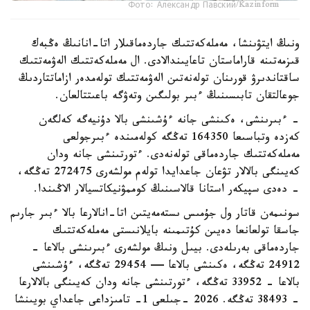
Фото: Александр Павский/Kazinform
ونىڭ ايتۋىنشا، مەملەكەتتىك جاردەماقىلار اتا-انانىڭ ەڭبەك
قىزمەتىنە قاراماستان تاعايىندالادى. ال مەملەكەتتىك الەۋمەتتىك
ساقتاندىرۋ قورىنان تولەنەتىن الەۋمەتتىك تولەمدەر ازاماتتاردىڭ
جوعالتقان تابىسىنىڭ ءبىر بولىگىن وتەۋگە باعىتتالعان.
- ءبىرىنشى، ەكىنشى جانە ءۇشىنشى بالا دۇنيەگە كەلگەن
كەزدە وتباسىعا 164350 تەڭگە كولەمىندە ءبىرجولعى
مەملەكەتتىك جاردەماقى تولەنەدى. ءتورتىنشى جانە ودان
كەيىنگى بالالار تۋعان جاعدايدا تولەم مولشەرى 272475 تەڭگە،
- دەدى سپيكەر استانا قالاسىنىڭ كوممۋنيكاتسيالار الاڭىندا.
سونىمەن قاتار ول جۇمىس ىستەمەيتىن اتا-انالارعا بالا ءبىر جارىم
جاسقا تولعانعا دەيىن كۇتىمىنە بايلانىستى مەملەكەتتىك
جاردەماقى بەرىلەدى. بيىل ونىڭ مولشەرى ءبىرىنشى بالاعا -
24912 تەڭگە، ەكىنشى بالاعا — 29454 تەڭگە، ءۇشىنشى
بالاعا - 33952 تەڭگە، ءتورتىنشى جانە ودان كەيىنگى بالالارعا
- 38493 تەڭگە. 2026 -جىلعى 1- تامىزداعى جاعداي بويىنشا