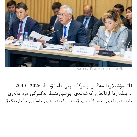
Фото: Правительство РК
قاتىسۋشىلارعا جەڭىل ونەركاسىپتى دامىتۋدىڭ 2026-2030
-جىلدارعا ارنالعان كەشەندى جوسپارىنىڭ نەگىزگى ەرەجەلەرى
تانىستىرىلدى. ونەركاسىپ ۆيسە- ءمينيسترى ولجاس ساپاربەكوۆ
اتاپ وتكەندەي، قۇجات زاڭناما، ساتىپ الۋ تەتىگىن جەتىلدىرۋ،
«كولەڭكەلى» يمپورتقا قارسى ءىس-قيمىل، ينۆەستيتسيا تارتۋ،
وتاندىق برەندتى دامىتۋ مەن كادر دايارلاۋعا ارنالعان 28 ءىس-
شارانى قامتيدى.