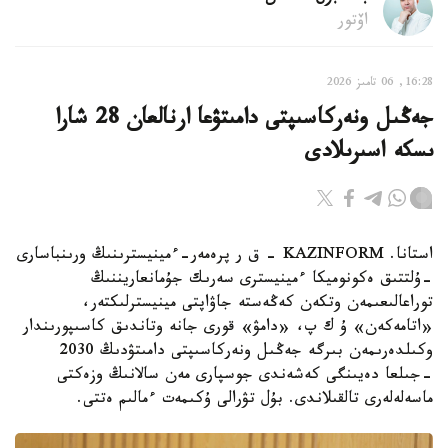
اۆتور
16:28, 06 تامىز 2026
جەڭىل ونەركاسىپتى دامىتۋعا ارنالعان 28 شارا
ىسكە اسىرىلادى
استانا. KAZINFORM - ق ر پرەمەر-ءمينيسترىنىڭ ورىنباسارى
-ۇلتتىق ەكونوميكا ءمينيسترى سەرىك جۇمانعاريننىڭ
توراعالىعىمەن وتكەن كەڭەستە جاۋاپتى مينيسترلىكتەر،
«اتامەكەن» ۇ ك پ، «دامۋ» قورى جانە وتاندىق كاسىپورىندار
وكىلدەرىمەن بىرگە جەڭىل ونەركاسىپتى دامىتۋدىڭ 2030
-جىلعا دەيىنگى كەشەندى جوسپارى مەن سالانىڭ وزەكتى
ماسەلەلەرى تالقىلاندى. بۇل تۋرالى ۇكىمەت ءمالىم ەتتى.