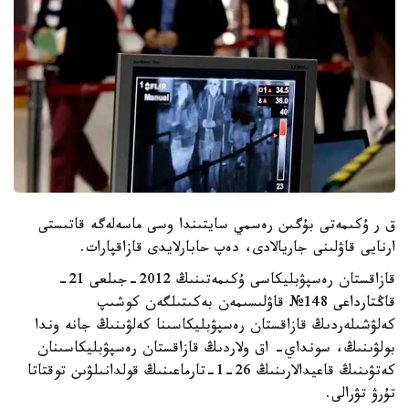
ق ر ۇكىمەتى بۇگىن رەسمي سايتىندا وسى ماسەلەگە قاتىستى
ارنايى قاۋلىنى جاريالادى، دەپ حابارلايدى قازاقپارات.
قازاقستان رەسپۋبليكاسى ۇكىمەتىنىڭ 2012-جىلعى 21-
قاڭتارداعى 148№ قاۋلىسىمەن بەكىتىلگەن كوشىپ
كەلۋشىلەردىڭ قازاقستان رەسپۋبليكاسىنا كەلۋىنىڭ جانە وندا
بولۋىنىڭ، سونداي- اق ولاردىڭ قازاقستان رەسپۋبليكاسىنان
كەتۋىنىڭ قاعيدالارىنىڭ 26-1-تارماعىنىڭ قولدانىلۋىن توقتاتا
تۇرۋ تۋرالى.