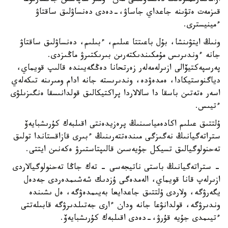
ازاماتتارىمىزدىڭ دەنساۋلىعى مەن ءومىر ساپاسىن جاقسارتۋعا
قىزمەت ەتۋىنە جاعداي جاساۋ،-دەدى دەنساۋلىق ساقتاۋ
ءمينيسترى.
ونىڭ ايتۋىنشا، بۇل باعىتتا عىلىم، ءبىلىم، دەنساۋلىق ساقتاۋ
جانە ءوندىرىس مۇمكىندىكتەرىن بىرىكتىرۋ ماڭىزدى.
پەرسپەكتيۆالى ازىرلەمەلەر زەرتحانا دەڭگەيىندە قالىپ قويماي،
دياگنوستيكادا، ەمدەۋدە، وندىرىستە جانە ادام ومىرىنە تىكەلەي
اسەر ەتەتىن باسقا دا سالالاردا پراكتيكالىق قولدانىسقا ەنگىزىلۋى
ءتيىس.
ۇلتتىق عىلىم اكادەمياسىنىڭ پرەزيدەنتى اقىلبەك كۇرىشبايەۆ
ستراتەگيانىڭ نەگىزگى مىندەتتەرىنىڭ ءبىرى قازاقستاندا تولىق
تەحنولوگيالىق تسيكل جۇيەسىن قالىپتاستىرۋ ەكەنىن ايتتى.
- ستراتەگيانىڭ باستى ناتيجەسى - تەك جاڭا تەحنولوگيالاردى
ازىرلەپ قانا قويماي، الەمدەگى ۇزدىك شەشىمدەردى جەدەل
يگەرۋگە، ولاردى ۇلتتىق جاعدايعا بەيىمدەۋگە، ەل ىشىندە
وندىرۋگە، قولدانۋعا جانە ودان ءارى جەتىلدىرۋگە قابىلەتتى
ءتيىمدى جۇيە قۇرۋ،-دەدى اقىلبەك كۇرىشبايەۆ.