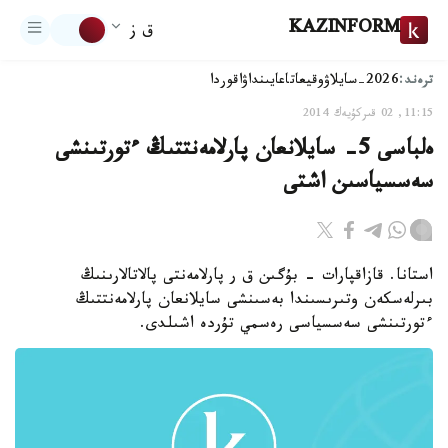
KAZINFORM
ق ز
ترەند:
2026-سايلاۋ
وقيعا
تاعايىنداۋ
اقوردا
11:15, 02 قىركۇيەك 2014
ەلباسى 5- سايلانعان پارلامەنتتىڭ ءتورتىنشى
سەسسياسىن اشتى
استانا. قازاقپارات - بۇگىن ق ر پارلامەنتى پالاتالارىنىڭ
بىرلەسكەن وتىرىسىندا بەسىنشى سايلانعان پارلامەنتتىڭ
ءتورتىنشى سەسسياسى رەسمي تۇردە اشىلدى.