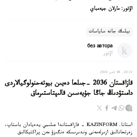
اۆتور: مارلان جيەمباي
بيلىك جانە ساياسات
без автора
اۆتور
10:12, 08 تامىز 2026
قازاقستان 2036 -جىلعا دەيىن بيوتەحنولوگيالاردى
دامىتۋدىڭ جاڭا جۇيەسىن قالىپتاستىرماق
استانا. KAZINFORM - قازاقستاندا عىلىمي يدەيادان باستاپ،
زەرتحانالىق ازىرلەمەنى وندىرىسكە ەنگىزۋ مەن پراكتيكالىق