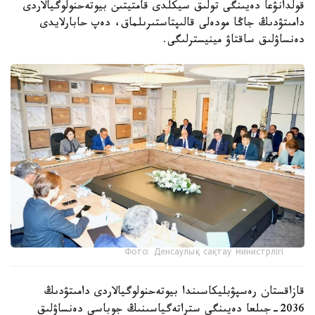
قولدانۋعا دەيىنگى تولىق سيكلدى قامتيتىن بيوتەحنولوگيالاردى
دامىتۋدىڭ جاڭا مودەلى قالىپتاستىرىلماق، دەپ حابارلايدى
دەنساۋلىق ساقتاۋ مينيسترلىگى.
Фото: Денсаулық сақтау министрлігі
قازاقستان رەسپۋبليكاسىندا بيوتەحنولوگيالاردى دامىتۋدىڭ
2036-جىلعا دەيىنگى ستراتەگياسىنىڭ جوباسى دەنساۋلىق