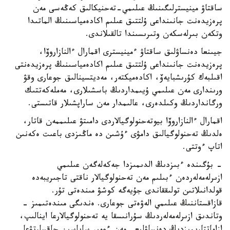
ساقتاۋ مينيسترلىگىنىڭ عىلىمي-تەحنيكالىق كەڭەسى مەن
پرەزيدەنت جانىنداعى ۇلتتىق عىلىم اكادەمياسىنىڭ الماتىدا
وتكەن بىرلەسكەن وتىرىسىندا تالقىلاندى.
جيىنعا دەنساۋلىق ساقتاۋ ءمينيسترى اقمارال ءالنازاروۆا،
پرەزيدەنت جانىنداعى ۇلتتىق عىلىم اكادەمياسىنىڭ پرەزيدەنتى
اقىلبەك كۇرىشبايەۆ، اكادەميكتەر، مەديتسينالىق جوعارى وقۋ
ورىندارى مەن عىلىمي ۇيىمداردىڭ باسشىلارى، مەملەكەتتىك
ورگانداردىڭ وكىلدەرى، عالىمدار مەن ساراپشىلار قاتىستى.
اقمارال ءالنازاروۆا بيوتەحنولوگيالاردى دامىتۋ عىلىممەن قاتار،
ەلدىڭ تەحنولوگيالىق دامۋى ءۇشىن دە ماڭىزدى باعىت ەكەنىن
اتاپ ءوتتى.
- بۇگىندە ءبىزدىڭ الدىمىزدا جەكەلەگەن عىلىمي
ازىرلەمەلەردەن ءبىلىم مەن تەحنولوگيالار ناقتى تاجىريبەدە
قولدانىلاتىن تولىققاندى جۇيەگە كوشۋ مىندەتى تۇر.
قازاقستاننىڭ عىلىمي الەۋەتى جوعارى. ەندىگى مىندەتىمىز -
وتاندىق ازىرلەمەلەردىڭ سۇرانىسقا يە تەحنولوگيالارعا اينالىپ،