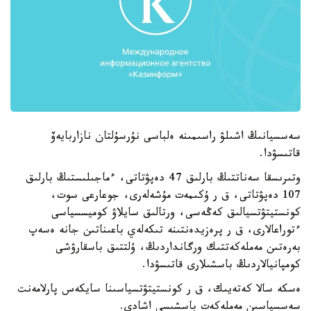
سەسسيانىڭ اشىلۋ راسىمىنە ەلباسى نۇرسۇلتان نازاربايەۆ
قاتىسۋدا.
وتىرىسقا سەناتتىڭ بارلىق 47 دەپۋتاتى، ءماجىلىستىڭ بارلىق
107 دەپۋتاتى، ق ر ۇكىمەت مۇشەلەرى، جوعارعى سوت،
كونستيتۋتسيالىق كەڭەسى، ورتالىق سايلاۋ كوميسسياسى
ءتوراعالارى، ق ر پرەزيدەنتىنە تىكەلەي باعىناتىن جانە ەسەپ
بەرەتىن مەملەكەتتىك ورگانداردىڭ، ۇلتتىق باسقارۋشى
كومپانيالاردىڭ باسشىلارى قاتىسۋدا.
ەسكە سالا كەتەيىك، ق ر كونستيتۋتسياسىنا سايكەس پارلامەنت
سەسسياسىن مەملەكەت باسشىسى اشادى.