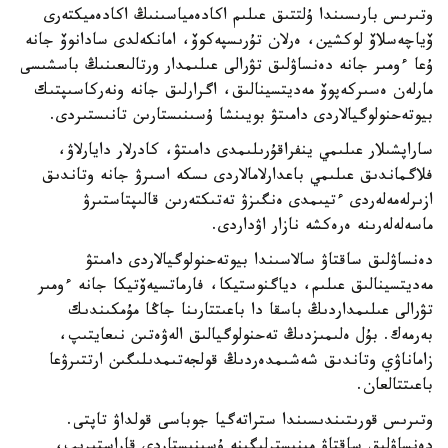
وتىرىس بارىسىندا ۇلتتىق عىلىم اكادەمياسىنىڭ اكادەميكتەرى
ۆياچەسلاۆ لوكشين، ەرلان تۇرىسپەكوۆ، امانكەلدى سادانوۆ جانە
ۇعا ءومىر جانە دەنساۋلىق تۋرالى عىلىمدار ورتالىعىنىڭ باسشىسى
مارلەن ەسىركەپوۆ مەديتسينالىق، اگرارلىق جانە ونەركاسىپتىك
بيوتەحنولوگيالاردى دامىتۋ بويىنشا ۇسىنىستارىن تانىستىردى.
ساراپشىلار عىلىمي ينفراقۇرىلىمدى دامىتۋ، كادرلار دايارلاۋ،
فلاگماندىق عىلىمي باعدارلامالاردى ىسكە اسىرۋ جانە وتاندىق
ازىرلەمەلەردى ءتيىمدى ەنگىزۋ تەتىكتەرىن قالىپتاستىرۋ
ماسەلەلەرىنە ەرەكشە نازار اۋداردى.
دەنساۋلىق ساقتاۋ سالاسىندا بيوتەحنولوگيالاردى دامىتۋ
مەديتسينالىق عىلىم، دياگنوستيكا، فارماتسيەۆتيكا جانە ءومىر
تۋرالى عىلىمداردىڭ باسقا دا باعىتتارىنا جاڭا مۇمكىندىك
بەرمەك. بۇل ەلىمىزدىڭ تەحنولوگيالىق الەۋەتىن نىعايتىپ،
زاماناۋي وتاندىق شەشىمدەردىڭ قولجەتىمدىلىگىن ارتتىرۋعا
باعىتتالعان.
وتىرىس قورىتىندىسىندا ستراتەگيا جوباسى قولداۋ تاپتى.
دەنساۋلىق ساقتاۋ مينيسترلىگىنە ۇسىنىستاردى قاراستىرىپ،