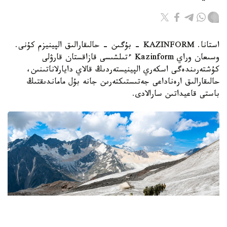
استانا. KAZINFORM - بۇگىن - حالىقارالىق الپينيزم كۇنى.
وسىعان وراي Kazinform ءتىلشىسى قازاقستان قارۋلى
كۇشتەرىندەگى اسكەري الپينيستەردىڭ قالاي دايارلاناتىنىن،
حالىقارالىق ارەناداعى جەتىستىكتەرىن جانە بۇل ماماندىقتىڭ
باستى قاعيداتىن سارالادى.