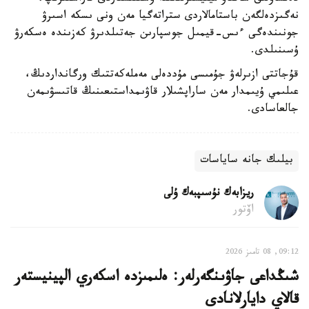
نەگىزدەلگەن باستامالاردى ستراتەگيا مەن ونى ىسكە اسىرۋ
جونىندەگى ءىس-قيمىل جوسپارىن جەتىلدىرۋ كەزىندە ەسكەرۋ
ۇسىنىلدى.
قۇجاتتى ازىرلەۋ جۇمىسى مۇددەلى مەملەكەتتىك ورگانداردىڭ،
عىلىمي ۇيىمدار مەن ساراپشىلار قاۋىمداستىعىنىڭ قاتىسۋىمەن
جالعاسادى.
بيلىك جانە ساياسات
ريزابەك نۇسىپبەك ۇلى
اۆتور
09:12, 08 تامىز 2026
شىڭداعى جاۋىنگەرلەر: ەلىمىزدە اسكەري الپينيستەر
قالاي دايارلانادى